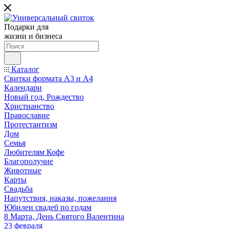
Подарки для
жизни и бизнеса
Каталог
Свитки формата А3 и А4
Календари
Новый год, Рождество
Христианство
Православие
Протестантизм
Дом
Семья
Любителям Кофе
Благополучие
Животные
Карты
Свадьба
Напутствия, наказы, пожелания
Юбилеи свадеб по годам
8 Марта, День Святого Валентина
23 февраля