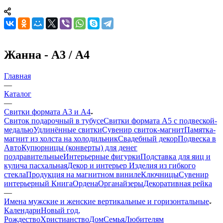
Жанна - А3 / А4
Главная
—
Каталог
—
Свитки формата А3 и А4
Свиток подарочный в тубусе
Свитки формата А5 с подвеской-
медалью
Удлинённые свитки
Сувенир свиток-магнит
Памятка-
магнит из холста на холодильник
Свадебный декор
Подвеска в
Авто
Купюрницы (конверты) для денег
поздравительные
Интерьерные фигурки
Подставка для яиц и
кулича пасхальная
Декор и интерьер
Изделия из гибкого
стекла
Продукция на магнитном виниле
Ключницы
Сувенир
интерьерный Книга
Ордена
Органайзеры
Декоративная рейка
—
Имена мужские и женские вертикальные и горизонтальные
Календари
Новый год,
Рождество
Христианство
Дом
Семья
Любителям