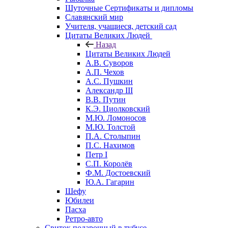
Шуточные Сертификаты и дипломы
Славянский мир
Учителя, учащиеся, детский сад
Цитаты Великих Людей
Назад
Цитаты Великих Людей
А.В. Суворов
А.П. Чехов
А.С. Пушкин
Александр III
В.В. Путин
К.Э. Циолковский
М.Ю. Ломоносов
М.Ю. Толстой
П.А. Столыпин
П.С. Нахимов
Петр I
С.П. Королёв
Ф.М. Достоевский
Ю.А. Гагарин
Шефу
Юбилеи
Пасха
Ретро-авто
Свиток подарочный в тубусе