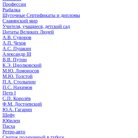
Профессии
Рыбалка
Шуточные Сертификаты и дипломы
Славянский мир
Учителя, учащиеся, детский сад
Цитаты Великих Людей
А.В. Суворов
А.П. Чехов
А.С. Пушкин
Александр III
В.В. Путин
К.Э. Циолковский
М.Ю. Ломоносов
М.Ю. Толстой
П.А. Столыпин
П.С. Нахимов
Петр I
С.П. Королёв
Ф.М. Достоевский
Ю.А. Гагарин
Шефу
Юбилеи
Пасха
Ретро-авто
Свиток подарочный в тубусе