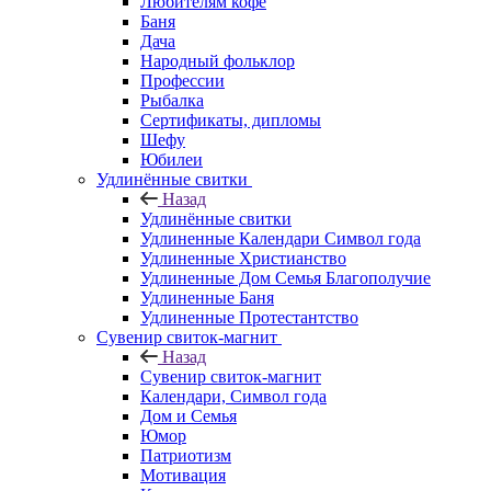
Любителям кофе
Баня
Дача
Народный фольклор
Профессии
Рыбалка
Сертификаты, дипломы
Шефу
Юбилеи
Удлинённые свитки
Назад
Удлинённые свитки
Удлиненные Календари Символ года
Удлиненные Христианство
Удлиненные Дом Семья Благополучие
Удлиненные Баня
Удлиненные Протестантство
Сувенир свиток-магнит
Назад
Сувенир свиток-магнит
Календари, Символ года
Дом и Семья
Юмор
Патриотизм
Мотивация