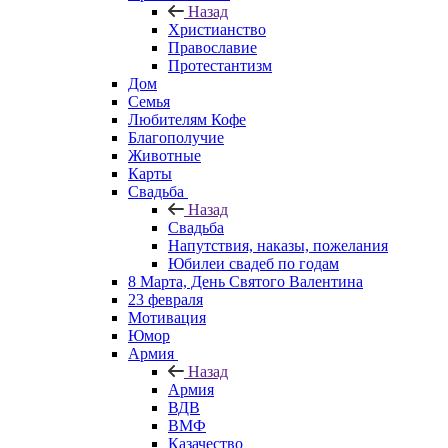
Назад
Христианство
Православие
Протестантизм
Дом
Семья
Любителям Кофе
Благополучие
Животные
Карты
Свадьба
Назад
Свадьба
Напутствия, наказы, пожелания
Юбилеи свадеб по годам
8 Марта, День Святого Валентина
23 февраля
Мотивация
Юмор
Армия
Назад
Армия
ВДВ
ВМФ
Казачество