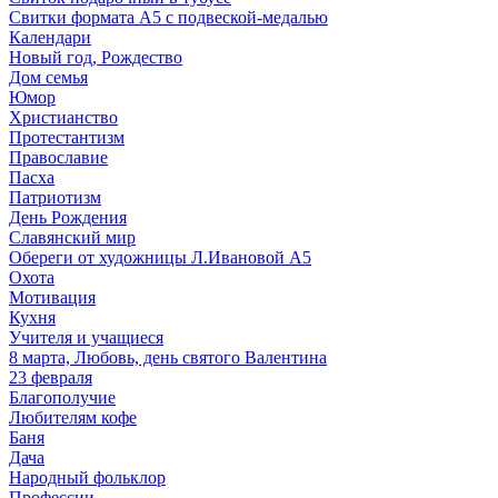
Свитки формата А5 с подвеской-медалью
Календари
Новый год, Рождество
Дом семья
Юмор
Христианство
Протестантизм
Православие
Пасха
Патриотизм
День Рождения
Славянский мир
Обереги от художницы Л.Ивановой А5
Охота
Мотивация
Кухня
Учителя и учащиеся
8 марта, Любовь, день святого Валентина
23 февраля
Благополучие
Любителям кофе
Баня
Дача
Народный фольклор
Профессии