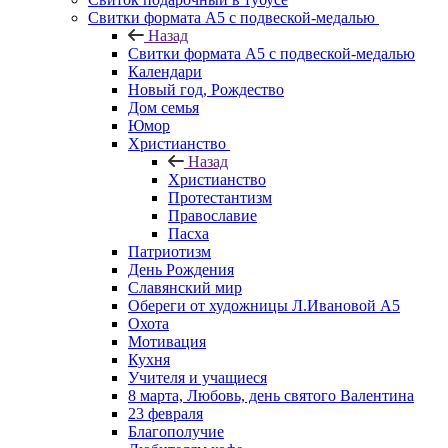
Свитки формата А5 с подвеской-медалью
Назад
Свитки формата А5 с подвеской-медалью
Календари
Новый год, Рождество
Дом семья
Юмор
Христианство
Назад
Христианство
Протестантизм
Православие
Пасха
Патриотизм
День Рождения
Славянский мир
Обереги от художницы Л.Ивановой А5
Охота
Мотивация
Кухня
Учителя и учащиеся
8 марта, Любовь, день святого Валентина
23 февраля
Благополучие