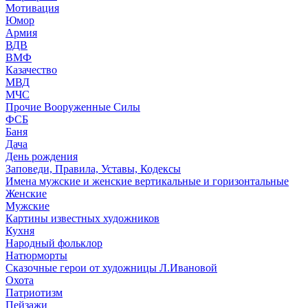
Мотивация
Юмор
Армия
ВДВ
ВМФ
Казачество
МВД
МЧС
Прочие Вооруженные Силы
ФСБ
Баня
Дача
День рождения
Заповеди, Правила, Уставы, Кодексы
Имена мужские и женские вертикальные и горизонтальные
Женские
Мужские
Картины известных художников
Кухня
Народный фольклор
Натюрморты
Сказочные герои от художницы Л.Ивановой
Охота
Патриотизм
Пейзажи