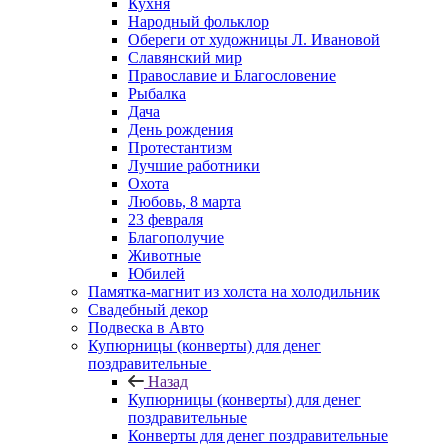
Кухня
Народный фольклор
Обереги от художницы Л. Ивановой
Славянский мир
Православие и Благословение
Рыбалка
Дача
День рождения
Протестантизм
Лучшие работники
Охота
Любовь, 8 марта
23 февраля
Благополучие
Животные
Юбилей
Памятка-магнит из холста на холодильник
Свадебный декор
Подвеска в Авто
Купюрницы (конверты) для денег
поздравительные
Назад
Купюрницы (конверты) для денег
поздравительные
Конверты для денег поздравительные