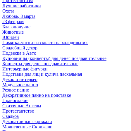
Протестантизм
Лучшие работники
Охота
Любовь, 8 марта
23 февраля
Благополучие
Животные
Юбилей
Памятка-магнит из холста на холодильник
Свадебный декор
Подвеска в Авто
Купюрницы (конверты) для денег поздравительные
Конверты для денег поздравительные
Интерьерные фигурки
Подставка для яиц и кулича пасхальная
Декор и интерьер
Модульное панно
Резное панно
Декоративное панно на подставке
Православие
Сказочные Ангелы
Протестантство
Свадьба
Декоративные скрижали
Молитвенные Скрижали