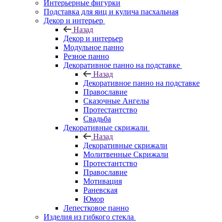
Интерьерные фигурки
Подставка для яиц и кулича пасхальная
Декор и интерьер
Назад
Декор и интерьер
Модульное панно
Резное панно
Декоративное панно на подставке
Назад
Декоративное панно на подставке
Православие
Сказочные Ангелы
Протестантство
Свадьба
Декоративные скрижали
Назад
Декоративные скрижали
Молитвенные Скрижали
Протестантство
Православие
Мотивация
Раневская
Юмор
Лепестковое панно
Изделия из гибкого стекла