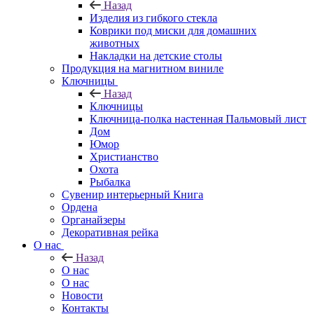
Назад
Изделия из гибкого стекла
Коврики под миски для домашних
животных
Накладки на детские столы
Продукция на магнитном виниле
Ключницы
Назад
Ключницы
Ключница-полка настенная Пальмовый лист
Дом
Юмор
Христианство
Охота
Рыбалка
Сувенир интерьерный Книга
Ордена
Органайзеры
Декоративная рейка
О нас
Назад
О нас
О нас
Новости
Контакты