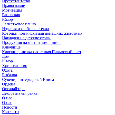
Протестантство
Православие
Мотивация
Раневская
Юмор
Лепестковое панно
Изделия из гибкого стекла
Коврики под миски для домашних животных
Накладки на детские столы
Продукция на магнитном виниле
Ключницы
Ключница-полка настенная Пальмовый лист
Дом
Юмор
Христианство
Охота
Рыбалка
Сувенир интерьерный Книга
Ордена
Органайзеры
Декоративная рейка
О нас
О нас
Новости
Контакты