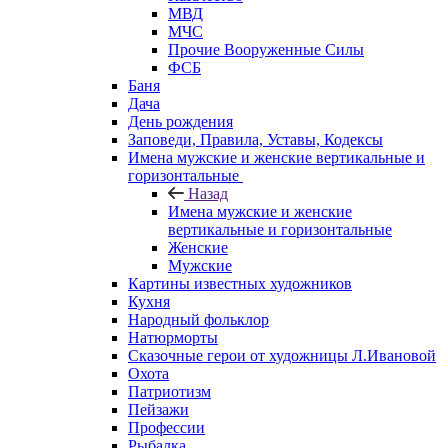
МВД
МЧС
Прочие Вооруженные Силы
ФСБ
Баня
Дача
День рождения
Заповеди, Правила, Уставы, Кодексы
Имена мужские и женские вертикальные и
горизонтальные
Назад
Имена мужские и женские
вертикальные и горизонтальные
Женские
Мужские
Картины известных художников
Кухня
Народный фольклор
Натюрморты
Сказочные герои от художницы Л.Ивановой
Охота
Патриотизм
Пейзажи
Профессии
Рыбалка