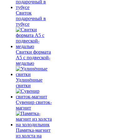
Свиток
подарочный в
тубусе
Свитки формата
А5 с подвеской-
медалью
Удлинённые
свитки
Сувенир свиток-
магнит
Памятка-магнит
из холста на