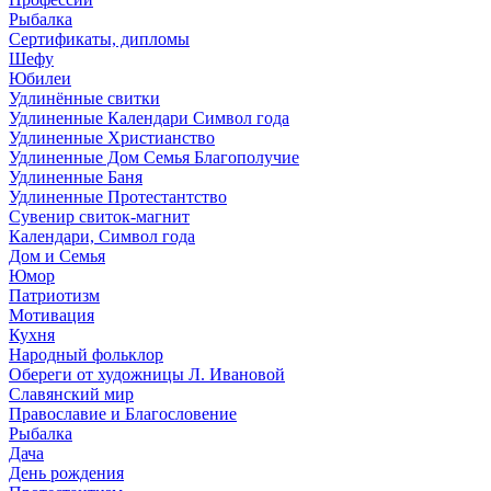
Рыбалка
Сертификаты, дипломы
Шефу
Юбилеи
Удлинённые свитки
Удлиненные Календари Символ года
Удлиненные Христианство
Удлиненные Дом Семья Благополучие
Удлиненные Баня
Удлиненные Протестантство
Сувенир свиток-магнит
Календари, Символ года
Дом и Семья
Юмор
Патриотизм
Мотивация
Кухня
Народный фольклор
Обереги от художницы Л. Ивановой
Славянский мир
Православие и Благословение
Рыбалка
Дача
День рождения