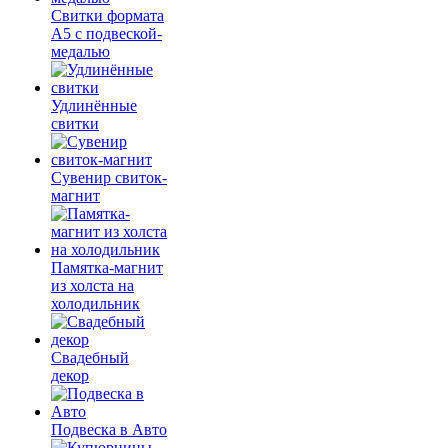
Свитки формата
А5 с подвеской-
медалью
Удлинённые
свитки
Сувенир свиток-
магнит
Памятка-магнит
из холста на
холодильник
Свадебный
декор
Подвеска в Авто