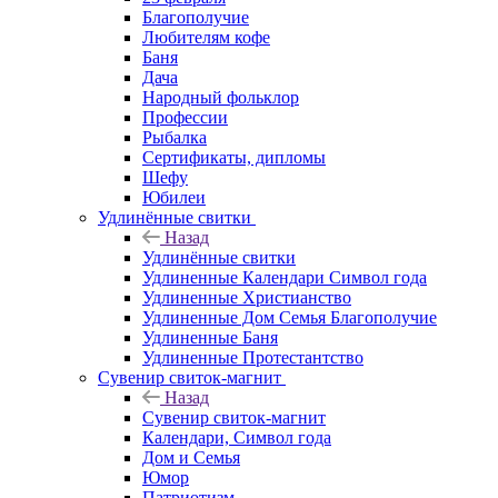
Благополучие
Любителям кофе
Баня
Дача
Народный фольклор
Профессии
Рыбалка
Сертификаты, дипломы
Шефу
Юбилеи
Удлинённые свитки
Назад
Удлинённые свитки
Удлиненные Календари Символ года
Удлиненные Христианство
Удлиненные Дом Семья Благополучие
Удлиненные Баня
Удлиненные Протестантство
Сувенир свиток-магнит
Назад
Сувенир свиток-магнит
Календари, Символ года
Дом и Семья
Юмор
Патриотизм