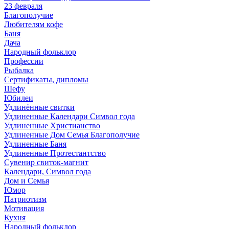
23 февраля
Благополучие
Любителям кофе
Баня
Дача
Народный фольклор
Профессии
Рыбалка
Сертификаты, дипломы
Шефу
Юбилеи
Удлинённые свитки
Удлиненные Календари Символ года
Удлиненные Христианство
Удлиненные Дом Семья Благополучие
Удлиненные Баня
Удлиненные Протестантство
Сувенир свиток-магнит
Календари, Символ года
Дом и Семья
Юмор
Патриотизм
Мотивация
Кухня
Народный фольклор