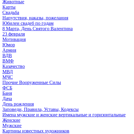
Животные
Карты
Свадьба
Напутствия, наказы, пожелания
Юбилеи свадеб по годам
8 Марта, День Святого Валентина
23 февраля
Мотивация
Юмор
Армия
ВДВ
ВМФ
Казачество
МВД
МЧС
Прочие Вооруженные Силы
ФСБ
Баня
Дача
День рождения
Заповеди, Правила, Уставы, Кодексы
Имена мужские и женские вертикальные и горизонтальные
Женские
Мужские
Картины известных художников