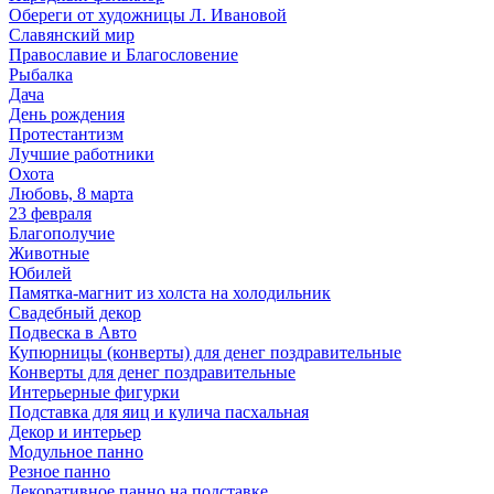
Обереги от художницы Л. Ивановой
Славянский мир
Православие и Благословение
Рыбалка
Дача
День рождения
Протестантизм
Лучшие работники
Охота
Любовь, 8 марта
23 февраля
Благополучие
Животные
Юбилей
Памятка-магнит из холста на холодильник
Свадебный декор
Подвеска в Авто
Купюрницы (конверты) для денег поздравительные
Конверты для денег поздравительные
Интерьерные фигурки
Подставка для яиц и кулича пасхальная
Декор и интерьер
Модульное панно
Резное панно
Декоративное панно на подставке