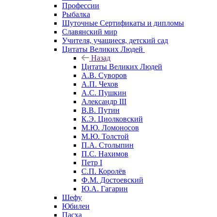
Профессии
Рыбалка
Шуточные Сертификаты и дипломы
Славянский мир
Учителя, учащиеся, детский сад
Цитаты Великих Людей
Назад
Цитаты Великих Людей
А.В. Суворов
А.П. Чехов
А.С. Пушкин
Александр III
В.В. Путин
К.Э. Циолковский
М.Ю. Ломоносов
М.Ю. Толстой
П.А. Столыпин
П.С. Нахимов
Петр I
С.П. Королёв
Ф.М. Достоевский
Ю.А. Гагарин
Шефу
Юбилеи
Пасха