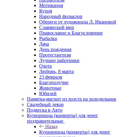
Мотивация
Кухня
Народный фольклор
Обереги от художницы Л. Ивановой
Славянский мир
Православие и Благословение
Рыбалка
Дача
День рождения
Протестантизм
Лучшие работники
Охота
Любовь, 8 марта
23 февраля
Благополучие
Животные
Юбилей
Памятка-магнит из холста на холодильник
Свадебный декор
Подвеска в Авто
Купюрницы (конверты) для денег
поздравительные
Назад
Купюрницы (конверты) для денег