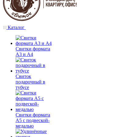
Каталог
Свитки формата
А3 и А4
Свиток
подарочный в
тубусе
Свитки формата
А5 с подвеской-
медалью