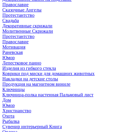
Православие
Сказочные Ангелы
Протестантство
Свадьба
Декоративные скрижали
Молитвенные Скрижали
Протестантство
Православие
Мотивация
Раневская
Юмор
Лепестковое панно
Изделия из гибкого стекла
Коврики под миски для домашних животных
Накладки на детские столы
Продукция на магнитном виниле
Ключницы
Ключница-полка настенная Пальмовый лист
Дом
Юмор
Христианство
Охота
Рыбалка
Сувенир интерьерный Книга
Ордена