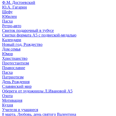
Ф.М. Достоевский
Ю.А. Гагарин
Шефу
Юбилеи
Пасха
Ретро-авто
Свиток подарочный в тубусе
Свитки формата А5 с подвеской-медалью
Календари
Новый год, Рождество
Дом семья
Юмор
Христианство
Протестантизм
Православие
Пасха
Патриотизм
День Рождения
Славянский мир
Обереги от художницы Л.Ивановой А5
Охота
Мотивация
Кухня
Учителя и учащиеся
8 марта, Любовь, день святого Валентина