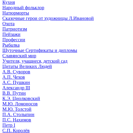
Кухня
Народный фольклор
Натюрморты
Сказочные герои от художницы Л.Ивановой
Охота
Патриотизм
Пейзажи
Профессии
Рыбалка
Шуточные Сертификаты и дипломы
Славянский мир
Учителя, учащиеся, детский сад
Цитаты Великих Людей
А.В. Суворов
А.П. Чехов
А.С. Пушкин
Александр III
В.В. Путин
К.Э. Циолковский
М.Ю. Ломоносов
М.Ю. Толстой
П.А. Столыпин
П.С. Нахимов
Петр I
С.П. Королёв