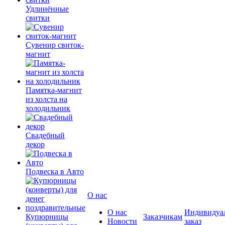
Удлинённые
свитки
Сувенир свиток-
магнит
Памятка-магнит
из холста на
холодильник
Свадебный
декор
Подвеска в Авто
О нас
О нас
Индивидуа
Купюрницы
Заказчикам
Новости
заказ