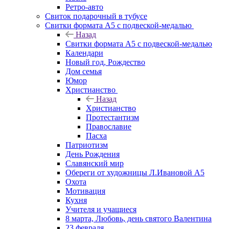
Ретро-авто
Свиток подарочный в тубусе
Свитки формата А5 с подвеской-медалью
Назад
Свитки формата А5 с подвеской-медалью
Календари
Новый год, Рождество
Дом семья
Юмор
Христианство
Назад
Христианство
Протестантизм
Православие
Пасха
Патриотизм
День Рождения
Славянский мир
Обереги от художницы Л.Ивановой А5
Охота
Мотивация
Кухня
Учителя и учащиеся
8 марта, Любовь, день святого Валентина
23 февраля