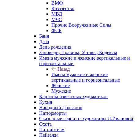
ВМФ
Казачество
МВД
МЧС
Прочие Вооруженные Силы
ФСБ
Баня
Дача
День рождения
Заповеди, Правила, Уставы, Кодексы
Имена мужские и женские вертикальные и
горизонтальные
Назад
Имена мужские и женские
вертикальные и горизонтальные
Женские
Мужские
Картины известных художников
Кухня
Народный фольклор
Натюрморты
Сказочные герои от художницы Л.Ивановой
Охота
Патриотизм
Пейзажи