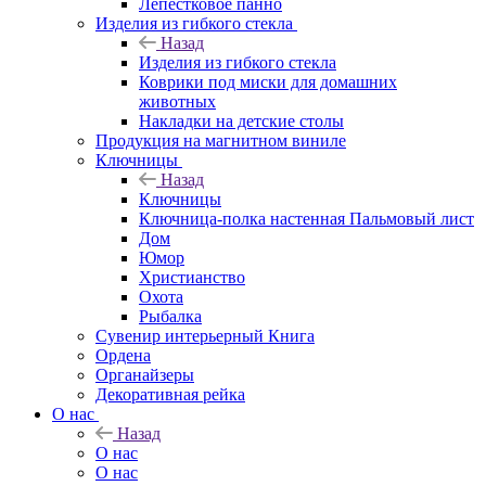
Лепестковое панно
Изделия из гибкого стекла
Назад
Изделия из гибкого стекла
Коврики под миски для домашних
животных
Накладки на детские столы
Продукция на магнитном виниле
Ключницы
Назад
Ключницы
Ключница-полка настенная Пальмовый лист
Дом
Юмор
Христианство
Охота
Рыбалка
Сувенир интерьерный Книга
Ордена
Органайзеры
Декоративная рейка
О нас
Назад
О нас
О нас