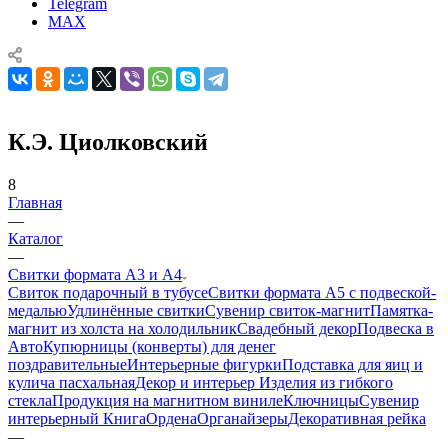
Telegram
MAX
К.Э. Циолковский
8
Главная
—
Каталог
—
Свитки формата А3 и А4
Свиток подарочный в тубусе
Свитки формата А5 с подвеской-
медалью
Удлинённые свитки
Сувенир свиток-магнит
Памятка-
магнит из холста на холодильник
Свадебный декор
Подвеска в
Авто
Купюрницы (конверты) для денег
поздравительные
Интерьерные фигурки
Подставка для яиц и
кулича пасхальная
Декор и интерьер
Изделия из гибкого
стекла
Продукция на магнитном виниле
Ключницы
Сувенир
интерьерный Книга
Ордена
Органайзеры
Декоративная рейка
—