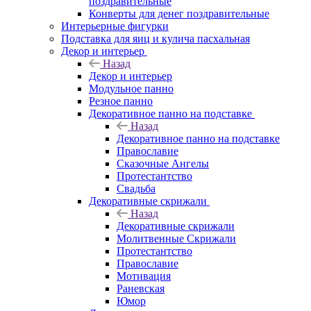
поздравительные
Конверты для денег поздравительные
Интерьерные фигурки
Подставка для яиц и кулича пасхальная
Декор и интерьер
Назад
Декор и интерьер
Модульное панно
Резное панно
Декоративное панно на подставке
Назад
Декоративное панно на подставке
Православие
Сказочные Ангелы
Протестантство
Свадьба
Декоративные скрижали
Назад
Декоративные скрижали
Молитвенные Скрижали
Протестантство
Православие
Мотивация
Раневская
Юмор