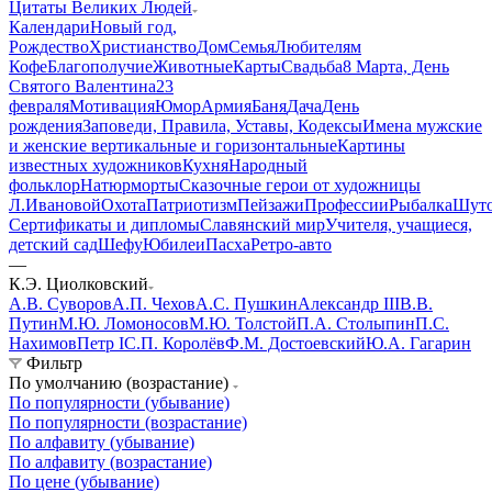
Цитаты Великих Людей
Календари
Новый год,
Рождество
Христианство
Дом
Семья
Любителям
Кофе
Благополучие
Животные
Карты
Свадьба
8 Марта, День
Святого Валентина
23
февраля
Мотивация
Юмор
Армия
Баня
Дача
День
рождения
Заповеди, Правила, Уставы, Кодексы
Имена мужские
и женские вертикальные и горизонтальные
Картины
известных художников
Кухня
Народный
фольклор
Натюрморты
Сказочные герои от художницы
Л.Ивановой
Охота
Патриотизм
Пейзажи
Профессии
Рыбалка
Шут
Сертификаты и дипломы
Славянский мир
Учителя, учащиеся,
детский сад
Шефу
Юбилеи
Пасха
Ретро-авто
—
К.Э. Циолковский
А.В. Суворов
А.П. Чехов
А.С. Пушкин
Александр III
В.В.
Путин
М.Ю. Ломоносов
М.Ю. Толстой
П.А. Столыпин
П.С.
Нахимов
Петр I
С.П. Королёв
Ф.М. Достоевский
Ю.А. Гагарин
Фильтр
По умолчанию (возрастание)
По популярности (убывание)
По популярности (возрастание)
По алфавиту (убывание)
По алфавиту (возрастание)
По цене (убывание)