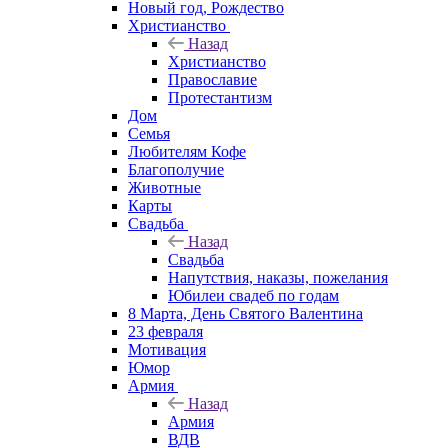
Новый год, Рождество
Христианство
Назад
Христианство
Православие
Протестантизм
Дом
Семья
Любителям Кофе
Благополучие
Животные
Карты
Свадьба
Назад
Свадьба
Напутствия, наказы, пожелания
Юбилеи свадеб по годам
8 Марта, День Святого Валентина
23 февраля
Мотивация
Юмор
Армия
Назад
Армия
ВДВ