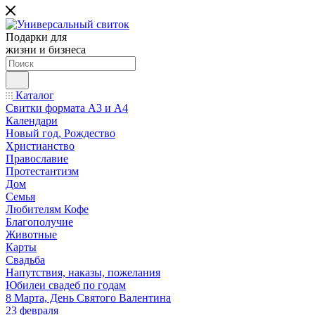
Подарки для
жизни и бизнеса
Каталог
Свитки формата А3 и А4
Календари
Новый год, Рождество
Христианство
Православие
Протестантизм
Дом
Семья
Любителям Кофе
Благополучие
Животные
Карты
Свадьба
Напутствия, наказы, пожелания
Юбилеи свадеб по годам
8 Марта, День Святого Валентина
23 февраля