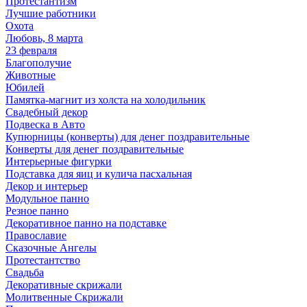
Протестантизм
Лучшие работники
Охота
Любовь, 8 марта
23 февраля
Благополучие
Животные
Юбилей
Памятка-магнит из холста на холодильник
Свадебный декор
Подвеска в Авто
Купюрницы (конверты) для денег поздравительные
Конверты для денег поздравительные
Интерьерные фигурки
Подставка для яиц и кулича пасхальная
Декор и интерьер
Модульное панно
Резное панно
Декоративное панно на подставке
Православие
Сказочные Ангелы
Протестантство
Свадьба
Декоративные скрижали
Молитвенные Скрижали