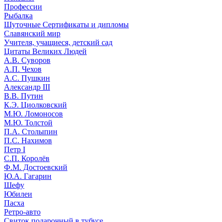
Профессии
Рыбалка
Шуточные Сертификаты и дипломы
Славянский мир
Учителя, учащиеся, детский сад
Цитаты Великих Людей
А.В. Суворов
А.П. Чехов
А.С. Пушкин
Александр III
В.В. Путин
К.Э. Циолковский
М.Ю. Ломоносов
М.Ю. Толстой
П.А. Столыпин
П.С. Нахимов
Петр I
С.П. Королёв
Ф.М. Достоевский
Ю.А. Гагарин
Шефу
Юбилеи
Пасха
Ретро-авто
Свиток подарочный в тубусе