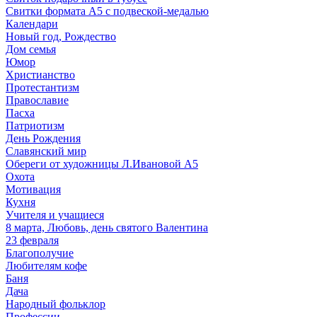
Свитки формата А5 с подвеской-медалью
Календари
Новый год, Рождество
Дом семья
Юмор
Христианство
Протестантизм
Православие
Пасха
Патриотизм
День Рождения
Славянский мир
Обереги от художницы Л.Ивановой А5
Охота
Мотивация
Кухня
Учителя и учащиеся
8 марта, Любовь, день святого Валентина
23 февраля
Благополучие
Любителям кофе
Баня
Дача
Народный фольклор
Профессии