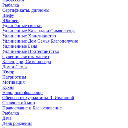
Рыбалка
Сертификаты, дипломы
Шефу
Юбилеи
Удлинённые свитки
Удлиненные Календари Символ года
Удлиненные Христианство
Удлиненные Дом Семья Благополучие
Удлиненные Баня
Удлиненные Протестантство
Сувенир свиток-магнит
Календари, Символ года
Дом и Семья
Юмор
Патриотизм
Мотивация
Кухня
Народный фольклор
Обереги от художницы Л. Ивановой
Славянский мир
Православие и Благословение
Рыбалка
Дача
День рождения