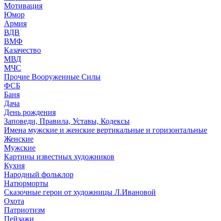
Мотивация
Юмор
Армия
ВДВ
ВМФ
Казачество
МВД
МЧС
Прочие Вооруженные Силы
ФСБ
Баня
Дача
День рождения
Заповеди, Правила, Уставы, Кодексы
Имена мужские и женские вертикальные и горизонтальные
Женские
Мужские
Картины известных художников
Кухня
Народный фольклор
Натюрморты
Сказочные герои от художницы Л.Ивановой
Охота
Патриотизм
Пейзажи