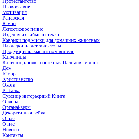
Протестантство
Православие
Мотивация
Раневская
Юмор
Лепестковое панно
Изделия из гибкого стекла
Коврики под миски для домашних животных
Накладки на детские столы
Продукция на магнитном виниле
Ключницы
Ключница-полка настенная Пальмовый лист
Дом
Юмор
Христианство
Охота
Рыбалка
Сувенир интерьерный Книга
Ордена
Органайзеры
Декоративная рейка
О нас
О нас
Новости
Контакты