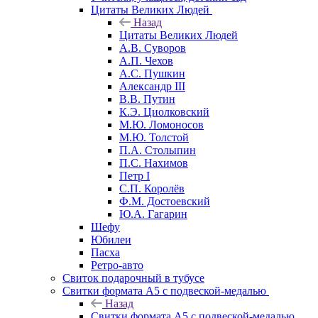
Цитаты Великих Людей
Назад
Цитаты Великих Людей
А.В. Суворов
А.П. Чехов
А.С. Пушкин
Александр III
В.В. Путин
К.Э. Циолковский
М.Ю. Ломоносов
М.Ю. Толстой
П.А. Столыпин
П.С. Нахимов
Петр I
С.П. Королёв
Ф.М. Достоевский
Ю.А. Гагарин
Шефу
Юбилеи
Пасха
Ретро-авто
Свиток подарочный в тубусе
Свитки формата А5 с подвеской-медалью
Назад
Свитки формата А5 с подвеской-медалью