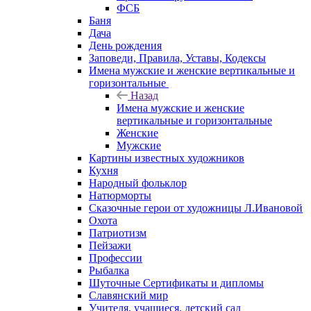
ФСБ
Баня
Дача
День рождения
Заповеди, Правила, Уставы, Кодексы
Имена мужские и женские вертикальные и
горизонтальные
Назад
Имена мужские и женские
вертикальные и горизонтальные
Женские
Мужские
Картины известных художников
Кухня
Народный фольклор
Натюрморты
Сказочные герои от художницы Л.Ивановой
Охота
Патриотизм
Пейзажи
Профессии
Рыбалка
Шуточные Сертификаты и дипломы
Славянский мир
Учителя, учащиеся, детский сад