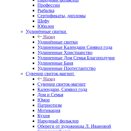
Профессии
Рыбалка
Сертификаты, дипломы
Шефу
Юбилеи
Удлинённые свитки
Назад
Удлинённые свитки
Удлиненные Календари Символ года
Удлиненные Христианство
Удлиненные Дом Семья Благополучие
Удлиненные Баня
Удлиненные Протестантство
Сувенир свиток-магнит
Назад
Сувенир свиток-магнит
Календари, Символ года
Дом и Семья
Юмор
Патриотизм
Мотивация
Кухня
Народный фольклор
Обереги от художницы Л. Ивановой