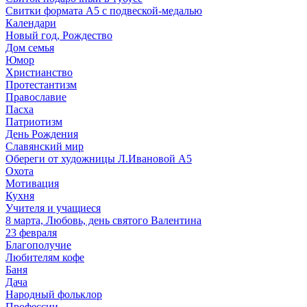
Свитки формата А5 с подвеской-медалью
Календари
Новый год, Рождество
Дом семья
Юмор
Христианство
Протестантизм
Православие
Пасха
Патриотизм
День Рождения
Славянский мир
Обереги от художницы Л.Ивановой А5
Охота
Мотивация
Кухня
Учителя и учащиеся
8 марта, Любовь, день святого Валентина
23 февраля
Благополучие
Любителям кофе
Баня
Дача
Народный фольклор
Профессии