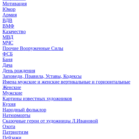
Мотивация
Юмор
Армия
ВДВ
ВМФ
Казачество
МВД
МЧС
Прочие Вооруженные Силы
ФСБ
Баня
Дача
День рождения
Заповеди, Правила, Уставы, Кодексы
Имена мужские и женские вертикальные и горизонтальные
Женские
Мужские
Картины известных художников
Кухня
Народный фольклор
Натюрморты
Сказочные герои от художницы Л.Ивановой
Охота
Патриотизм
Пейзажи