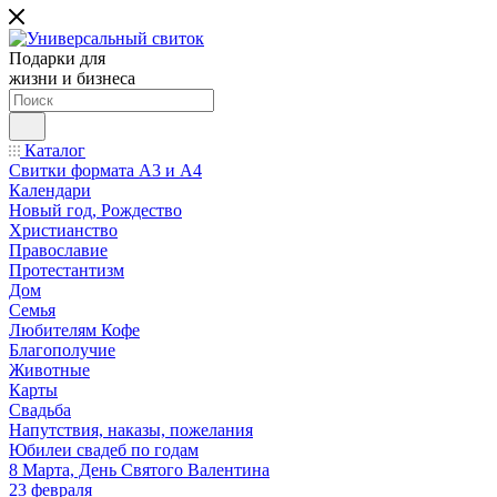
Подарки для
жизни и бизнеса
Каталог
Свитки формата А3 и А4
Календари
Новый год, Рождество
Христианство
Православие
Протестантизм
Дом
Семья
Любителям Кофе
Благополучие
Животные
Карты
Свадьба
Напутствия, наказы, пожелания
Юбилеи свадеб по годам
8 Марта, День Святого Валентина
23 февраля