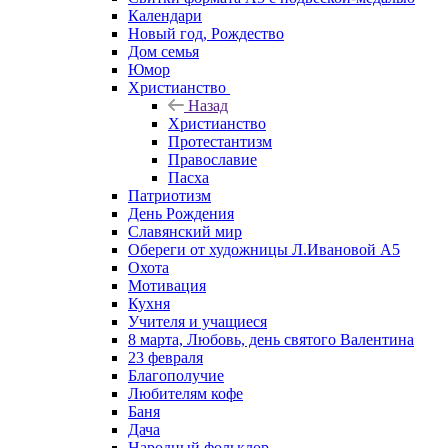
Календари
Новый год, Рождество
Дом семья
Юмор
Христианство
Назад
Христианство
Протестантизм
Православие
Пасха
Патриотизм
День Рождения
Славянский мир
Обереги от художницы Л.Ивановой А5
Охота
Мотивация
Кухня
Учителя и учащиеся
8 марта, Любовь, день святого Валентина
23 февраля
Благополучие
Любителям кофе
Баня
Дача
Народный фольклор