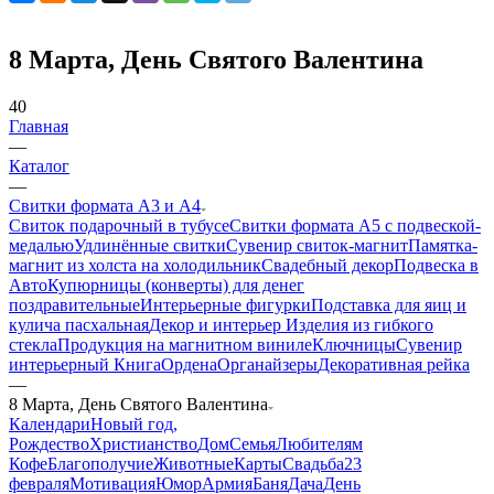
8 Марта, День Святого Валентина
40
Главная
—
Каталог
—
Свитки формата А3 и А4
Свиток подарочный в тубусе
Свитки формата А5 с подвеской-
медалью
Удлинённые свитки
Сувенир свиток-магнит
Памятка-
магнит из холста на холодильник
Свадебный декор
Подвеска в
Авто
Купюрницы (конверты) для денег
поздравительные
Интерьерные фигурки
Подставка для яиц и
кулича пасхальная
Декор и интерьер
Изделия из гибкого
стекла
Продукция на магнитном виниле
Ключницы
Сувенир
интерьерный Книга
Ордена
Органайзеры
Декоративная рейка
—
8 Марта, День Святого Валентина
Календари
Новый год,
Рождество
Христианство
Дом
Семья
Любителям
Кофе
Благополучие
Животные
Карты
Свадьба
23
февраля
Мотивация
Юмор
Армия
Баня
Дача
День