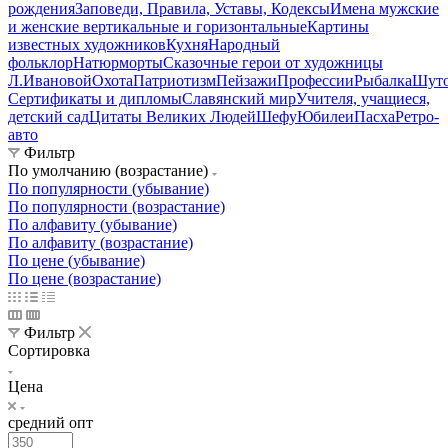
рождения
Заповеди, Правила, Уставы, Кодексы
Имена мужские
и женские вертикальные и горизонтальные
Картины
известных художников
Кухня
Народный
фольклор
Натюрморты
Сказочные герои от художницы
Л.Ивановой
Охота
Патриотизм
Пейзажи
Профессии
Рыбалка
Шут
Сертификаты и дипломы
Славянский мир
Учителя, учащиеся,
детский сад
Цитаты Великих Людей
Шефу
Юбилеи
Пасха
Ретро-
авто
Фильтр
По умолчанию (возрастание)
По популярности (убывание)
По популярности (возрастание)
По алфавиту (убывание)
По алфавиту (возрастание)
По цене (убывание)
По цене (возрастание)
Фильтр
Сортировка
Цена
средний опт