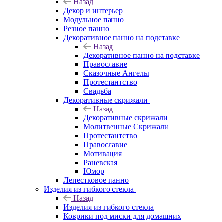
Назад
Декор и интерьер
Модульное панно
Резное панно
Декоративное панно на подставке
Назад
Декоративное панно на подставке
Православие
Сказочные Ангелы
Протестантство
Свадьба
Декоративные скрижали
Назад
Декоративные скрижали
Молитвенные Скрижали
Протестантство
Православие
Мотивация
Раневская
Юмор
Лепестковое панно
Изделия из гибкого стекла
Назад
Изделия из гибкого стекла
Коврики под миски для домашних