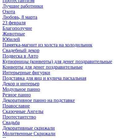
Протестантизм
Лучшие работники
Охота
Любовь, 8 марта
23 февраля
Благополучие
Животные
Юбилей
Памятка-магнит из холста на холодильник
Свадебный декор
Подвеска в Авто
Купюрницы (конверты) для денег поздравительные
Конверты для денег поздравительные
Интерьерные фигурки
Подставка для яиц и кулича пасхальная
Декор и интерьер
Модульное панно
Резное панно
Декоративное панно на подставке
Православие
Сказочные Ангелы
Протестантство
Свадьба
Декоративные скрижали
Молитвенные Скрижали