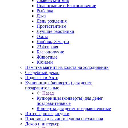
Славянский мир
Православие и Благословение
Рыбалка
Дача
День рождения
Протестантизм
Лучшие работники
Охота
Любовь, 8 марта
23 февраля
Благополучие
Животные
Юбилей
Памятка-магнит из холста на холодильник
Свадебный декор
Подвеска в Авто
Купюрницы (конверты) для денег
поздравительные
Назад
Купюрницы (конверты) для денег
поздравительные
Конверты для денег поздравительные
Интерьерные фигурки
Подставка для яиц и кулича пасхальная
Декор и интерьер