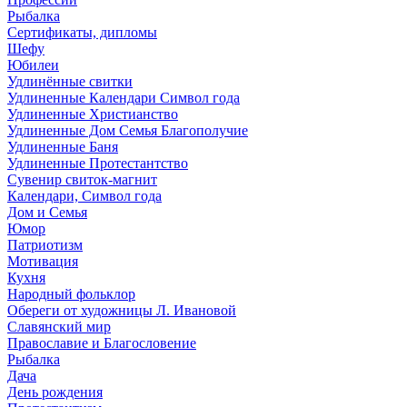
Рыбалка
Сертификаты, дипломы
Шефу
Юбилеи
Удлинённые свитки
Удлиненные Календари Символ года
Удлиненные Христианство
Удлиненные Дом Семья Благополучие
Удлиненные Баня
Удлиненные Протестантство
Сувенир свиток-магнит
Календари, Символ года
Дом и Семья
Юмор
Патриотизм
Мотивация
Кухня
Народный фольклор
Обереги от художницы Л. Ивановой
Славянский мир
Православие и Благословение
Рыбалка
Дача
День рождения