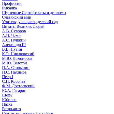
Профессии
Рыбалка
Шуточные Сертификаты и дипломы
Славянский мир
Учителя, учащиеся, детский сад
Цитаты Великих Людей
А.В. Суворов
А.П. Чехов
А.С. Пушкин
Александр III
В.В. Путин
К.Э. Циолковский
М.Ю. Ломоносов
М.Ю. Толстой
П.А. Столыпин
П.С. Нахимов
Петр I
С.П. Королёв
Ф.М. Достоевский
Ю.А. Гагарин
Шефу
Юбилеи
Пасха
Ретро-авто
Свиток подарочный в тубусе