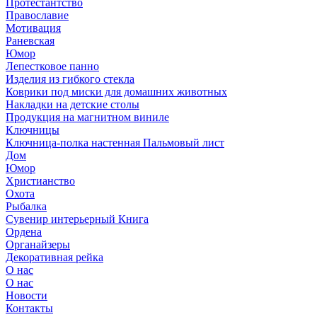
Протестантство
Православие
Мотивация
Раневская
Юмор
Лепестковое панно
Изделия из гибкого стекла
Коврики под миски для домашних животных
Накладки на детские столы
Продукция на магнитном виниле
Ключницы
Ключница-полка настенная Пальмовый лист
Дом
Юмор
Христианство
Охота
Рыбалка
Сувенир интерьерный Книга
Ордена
Органайзеры
Декоративная рейка
О нас
О нас
Новости
Контакты