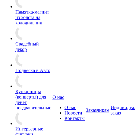
Памятка-магнит
из холста на
холодильник
Свадебный
декор
Подвеска в Авто
Купюрницы
(конверты) для
О нас
денег
О нас
Индивидуа
поздравительные
Заказчикам
Новости
заказ
Контакты
Интерьерные
фигурки