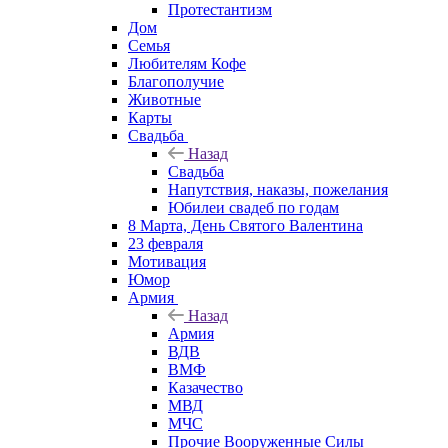
Протестантизм
Дом
Семья
Любителям Кофе
Благополучие
Животные
Карты
Свадьба
Назад
Свадьба
Напутствия, наказы, пожелания
Юбилеи свадеб по годам
8 Марта, День Святого Валентина
23 февраля
Мотивация
Юмор
Армия
Назад
Армия
ВДВ
ВМФ
Казачество
МВД
МЧС
Прочие Вооруженные Силы