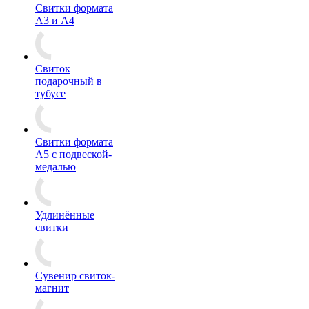
Свитки формата
А3 и А4
Свиток
подарочный в
тубусе
Свитки формата
А5 с подвеской-
медалью
Удлинённые
свитки
Сувенир свиток-
магнит