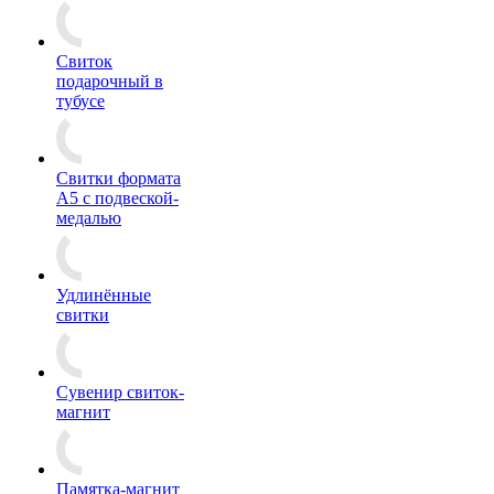
Свиток
подарочный в
тубусе
Свитки формата
А5 с подвеской-
медалью
Удлинённые
свитки
Сувенир свиток-
магнит
Памятка-магнит