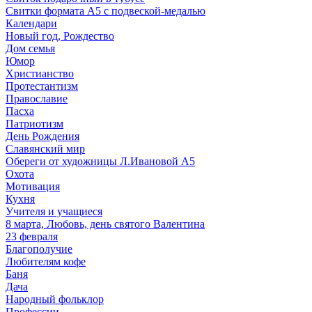
Свитки формата А5 с подвеской-медалью
Календари
Новый год, Рождество
Дом семья
Юмор
Христианство
Протестантизм
Православие
Пасха
Патриотизм
День Рождения
Славянский мир
Обереги от художницы Л.Ивановой А5
Охота
Мотивация
Кухня
Учителя и учащиеся
8 марта, Любовь, день святого Валентина
23 февраля
Благополучие
Любителям кофе
Баня
Дача
Народный фольклор
Профессии