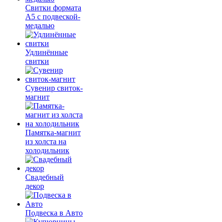
Свитки формата
А5 с подвеской-
медалью
Удлинённые
свитки
Сувенир свиток-
магнит
Памятка-магнит
из холста на
холодильник
Свадебный
декор
Подвеска в Авто