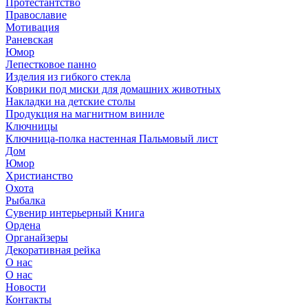
Протестантство
Православие
Мотивация
Раневская
Юмор
Лепестковое панно
Изделия из гибкого стекла
Коврики под миски для домашних животных
Накладки на детские столы
Продукция на магнитном виниле
Ключницы
Ключница-полка настенная Пальмовый лист
Дом
Юмор
Христианство
Охота
Рыбалка
Сувенир интерьерный Книга
Ордена
Органайзеры
Декоративная рейка
О нас
О нас
Новости
Контакты