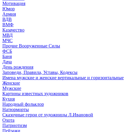
Мотивация
Юмор
Армия
ВДВ
ВМФ
Казачество
МВД
МЧС
Прочие Вооруженные Силы
ФСБ
Баня
Дача
День рождения
Заповеди, Правила, Уставы, Кодексы
Имена мужские и женские вертикальные и горизонтальные
Женские
Мужские
Картины известных художников
Кухня
Народный фольклор
Натюрморты
Сказочные герои от художницы Л.Ивановой
Охота
Патриотизм
Пейзажи