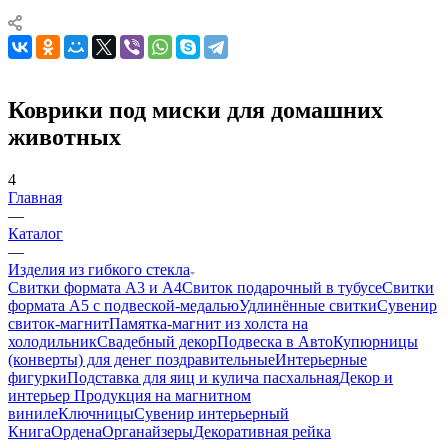
Коврики под миски для домашних
животных
4
Главная
—
Каталог
—
Изделия из гибкого стекла
Свитки формата А3 и А4
Свиток подарочный в тубусе
Свитки
формата А5 с подвеской-медалью
Удлинённые свитки
Сувенир
свиток-магнит
Памятка-магнит из холста на
холодильник
Свадебный декор
Подвеска в Авто
Купюрницы
(конверты) для денег поздравительные
Интерьерные
фигурки
Подставка для яиц и кулича пасхальная
Декор и
интерьер
Продукция на магнитном
виниле
Ключницы
Сувенир интерьерный
Книга
Ордена
Органайзеры
Декоративная рейка