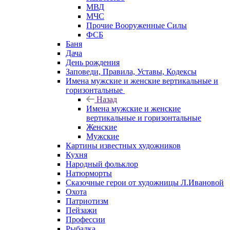
МВД
МЧС
Прочие Вооруженные Силы
ФСБ
Баня
Дача
День рождения
Заповеди, Правила, Уставы, Кодексы
Имена мужские и женские вертикальные и
горизонтальные
Назад
Имена мужские и женские
вертикальные и горизонтальные
Женские
Мужские
Картины известных художников
Кухня
Народный фольклор
Натюрморты
Сказочные герои от художницы Л.Ивановой
Охота
Патриотизм
Пейзажи
Профессии
Рыбалка