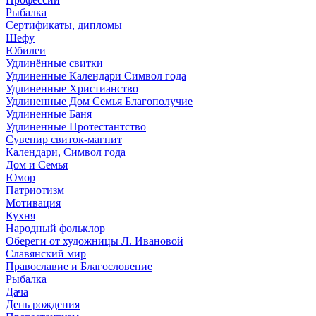
Рыбалка
Сертификаты, дипломы
Шефу
Юбилеи
Удлинённые свитки
Удлиненные Календари Символ года
Удлиненные Христианство
Удлиненные Дом Семья Благополучие
Удлиненные Баня
Удлиненные Протестантство
Сувенир свиток-магнит
Календари, Символ года
Дом и Семья
Юмор
Патриотизм
Мотивация
Кухня
Народный фольклор
Обереги от художницы Л. Ивановой
Славянский мир
Православие и Благословение
Рыбалка
Дача
День рождения