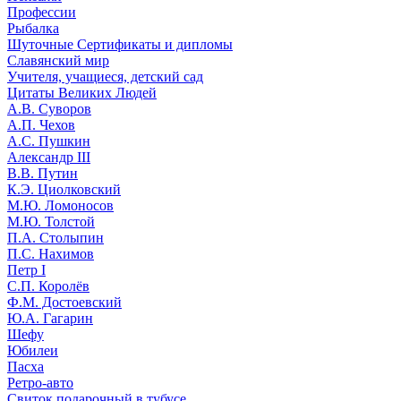
Профессии
Рыбалка
Шуточные Сертификаты и дипломы
Славянский мир
Учителя, учащиеся, детский сад
Цитаты Великих Людей
А.В. Суворов
А.П. Чехов
А.С. Пушкин
Александр III
В.В. Путин
К.Э. Циолковский
М.Ю. Ломоносов
М.Ю. Толстой
П.А. Столыпин
П.С. Нахимов
Петр I
С.П. Королёв
Ф.М. Достоевский
Ю.А. Гагарин
Шефу
Юбилеи
Пасха
Ретро-авто
Свиток подарочный в тубусе