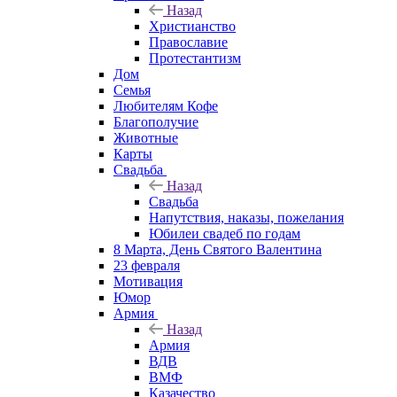
Назад
Христианство
Православие
Протестантизм
Дом
Семья
Любителям Кофе
Благополучие
Животные
Карты
Свадьба
Назад
Свадьба
Напутствия, наказы, пожелания
Юбилеи свадеб по годам
8 Марта, День Святого Валентина
23 февраля
Мотивация
Юмор
Армия
Назад
Армия
ВДВ
ВМФ
Казачество