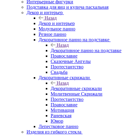
Интерьерные фигурки
Подставка для яиц и кулича пасхальная
Декор и интерьер
Назад
Декор и интерьер
Модульное панно
Резное панно
Декоративное панно на подставке
Назад
Декоративное панно на подставке
Православие
Сказочные Ангелы
Протестантство
Свадьба
Декоративные скрижали
Назад
Декоративные скрижали
Молитвенные Скрижали
Протестантство
Православие
Мотивация
Раневская
Юмор
Лепестковое панно
Изделия из гибкого стекла