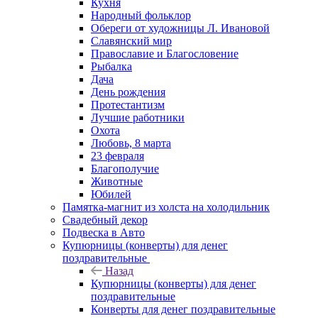
Кухня
Народный фольклор
Обереги от художницы Л. Ивановой
Славянский мир
Православие и Благословение
Рыбалка
Дача
День рождения
Протестантизм
Лучшие работники
Охота
Любовь, 8 марта
23 февраля
Благополучие
Животные
Юбилей
Памятка-магнит из холста на холодильник
Свадебный декор
Подвеска в Авто
Купюрницы (конверты) для денег
поздравительные
Назад
Купюрницы (конверты) для денег
поздравительные
Конверты для денег поздравительные