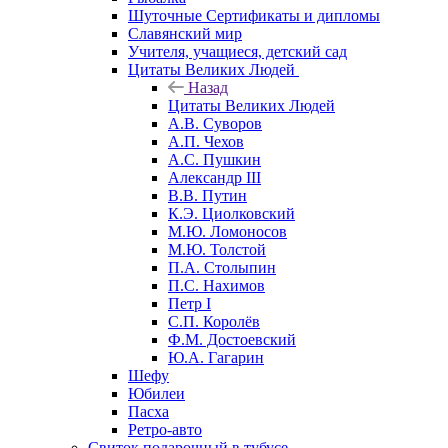
Шуточные Сертификаты и дипломы
Славянский мир
Учителя, учащиеся, детский сад
Цитаты Великих Людей
Назад
Цитаты Великих Людей
А.В. Суворов
А.П. Чехов
А.С. Пушкин
Александр III
В.В. Путин
К.Э. Циолковский
М.Ю. Ломоносов
М.Ю. Толстой
П.А. Столыпин
П.С. Нахимов
Петр I
С.П. Королёв
Ф.М. Достоевский
Ю.А. Гагарин
Шефу
Юбилеи
Пасха
Ретро-авто
Свиток подарочный в тубусе