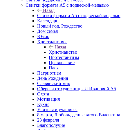
Свитки формата А5 с подвеской-медалью
Назад
Свитки формата А5 с подвеской-медалью
Календари
Новый год, Рождество
Дом семья
Юмор
Христианство
Назад
Христианство
Протестантизм
Православие
Пасха
Патриотизм
День Рождения
Славянский мир
Обереги от художницы Л.Ивановой А5
Охота
Мотивация
Кухня
Учителя и учащиеся
8 марта, Любовь, день святого Валентина
23 февраля
Благополучие