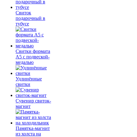
Свиток
подарочный в
тубусе
Свитки формата
А5 с подвеской-
медалью
Удлинённые
свитки
Сувенир свиток-
магнит
Памятка-магнит
из холста на