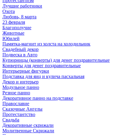
Протестантизм
Лучшие работники
Охота
Любовь, 8 марта
23 февраля
Благополучие
Животные
Юбилей
Памятка-магнит из холста на холодильник
Свадебный декор
Подвеска в Авто
Купюрницы (конверты) для денег поздравительные
Конверты для денег поздравительные
Интерьерные фигурки
Подставка для яиц и кулича пасхальная
Декор и интерьер
Модульное панно
Резное панно
Декоративное панно на подставке
Православие
Сказочные Ангелы
Протестантство
Свадьба
Декоративные скрижали
Молитвенные Скрижали