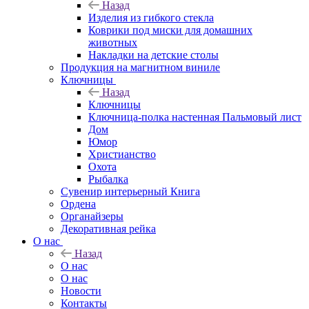
Назад
Изделия из гибкого стекла
Коврики под миски для домашних
животных
Накладки на детские столы
Продукция на магнитном виниле
Ключницы
Назад
Ключницы
Ключница-полка настенная Пальмовый лист
Дом
Юмор
Христианство
Охота
Рыбалка
Сувенир интерьерный Книга
Ордена
Органайзеры
Декоративная рейка
О нас
Назад
О нас
О нас
Новости
Контакты