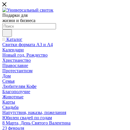
Подарки для
жизни и бизнеса
Каталог
Свитки формата А3 и А4
Календари
Новый год, Рождество
Христианство
Православие
Протестантизм
Дом
Семья
Любителям Кофе
Благополучие
Животные
Карты
Свадьба
Напутствия, наказы, пожелания
Юбилеи свадеб по годам
8 Марта, День Святого Валентина
23 февраля