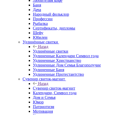
Любителям кофе
Баня
Дача
Народный фольклор
Профессии
Рыбалка
Сертификаты, дипломы
Шефу
Юбилеи
Удлинённые свитки
Назад
Удлинённые свитки
Удлиненные Календари Символ года
Удлиненные Христианство
Удлиненные Дом Семья Благополучие
Удлиненные Баня
Удлиненные Протестантство
Сувенир свиток-магнит
Назад
Сувенир свиток-магнит
Календари, Символ года
Дом и Семья
Юмор
Патриотизм
Мотивация