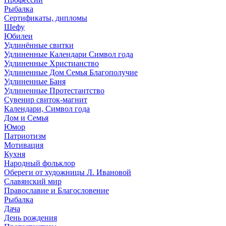
Рыбалка
Сертификаты, дипломы
Шефу
Юбилеи
Удлинённые свитки
Удлиненные Календари Символ года
Удлиненные Христианство
Удлиненные Дом Семья Благополучие
Удлиненные Баня
Удлиненные Протестантство
Сувенир свиток-магнит
Календари, Символ года
Дом и Семья
Юмор
Патриотизм
Мотивация
Кухня
Народный фольклор
Обереги от художницы Л. Ивановой
Славянский мир
Православие и Благословение
Рыбалка
Дача
День рождения