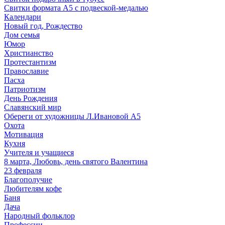
Свитки формата А5 с подвеской-медалью
Календари
Новый год, Рождество
Дом семья
Юмор
Христианство
Протестантизм
Православие
Пасха
Патриотизм
День Рождения
Славянский мир
Обереги от художницы Л.Ивановой А5
Охота
Мотивация
Кухня
Учителя и учащиеся
8 марта, Любовь, день святого Валентина
23 февраля
Благополучие
Любителям кофе
Баня
Дача
Народный фольклор
Профессии