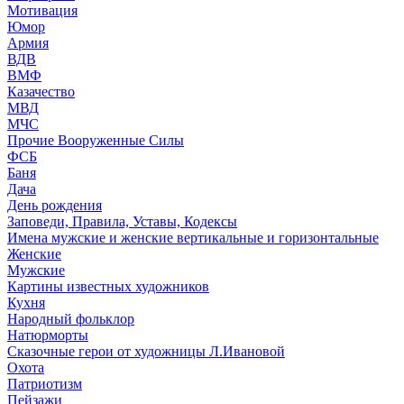
Мотивация
Юмор
Армия
ВДВ
ВМФ
Казачество
МВД
МЧС
Прочие Вооруженные Силы
ФСБ
Баня
Дача
День рождения
Заповеди, Правила, Уставы, Кодексы
Имена мужские и женские вертикальные и горизонтальные
Женские
Мужские
Картины известных художников
Кухня
Народный фольклор
Натюрморты
Сказочные герои от художницы Л.Ивановой
Охота
Патриотизм
Пейзажи