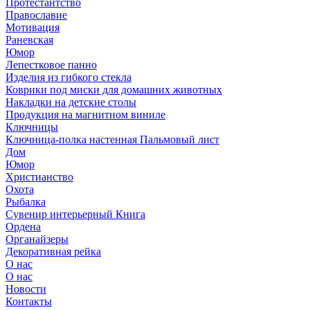
Протестантство
Православие
Мотивация
Раневская
Юмор
Лепестковое панно
Изделия из гибкого стекла
Коврики под миски для домашних животных
Накладки на детские столы
Продукция на магнитном виниле
Ключницы
Ключница-полка настенная Пальмовый лист
Дом
Юмор
Христианство
Охота
Рыбалка
Сувенир интерьерный Книга
Ордена
Органайзеры
Декоративная рейка
О нас
О нас
Новости
Контакты