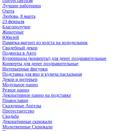
Протестантизм
Лучшие работники
Охота
Любовь, 8 марта
23 февраля
Благополучие
Животные
Юбилей
Памятка-магнит из холста на холодильник
Свадебный декор
Подвеска в Авто
Купюрницы (конверты) для денег поздравительные
Конверты для денег поздравительные
Интерьерные фигурки
Подставка для яиц и кулича пасхальная
Декор и интерьер
Модульное панно
Резное панно
Декоративное панно на подставке
Православие
Сказочные Ангелы
Протестантство
Свадьба
Декоративные скрижали
Молитвенные Скрижали