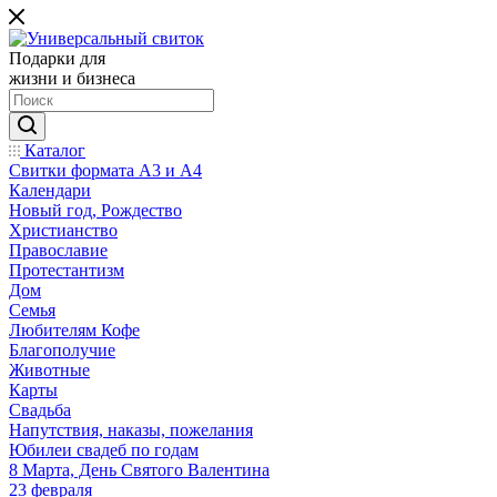
Подарки для
жизни и бизнеса
Каталог
Свитки формата А3 и А4
Календари
Новый год, Рождество
Христианство
Православие
Протестантизм
Дом
Семья
Любителям Кофе
Благополучие
Животные
Карты
Свадьба
Напутствия, наказы, пожелания
Юбилеи свадеб по годам
8 Марта, День Святого Валентина
23 февраля