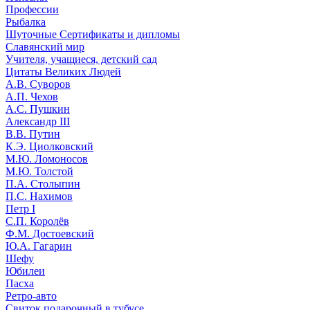
Профессии
Рыбалка
Шуточные Сертификаты и дипломы
Славянский мир
Учителя, учащиеся, детский сад
Цитаты Великих Людей
А.В. Суворов
А.П. Чехов
А.С. Пушкин
Александр III
В.В. Путин
К.Э. Циолковский
М.Ю. Ломоносов
М.Ю. Толстой
П.А. Столыпин
П.С. Нахимов
Петр I
С.П. Королёв
Ф.М. Достоевский
Ю.А. Гагарин
Шефу
Юбилеи
Пасха
Ретро-авто
Свиток подарочный в тубусе