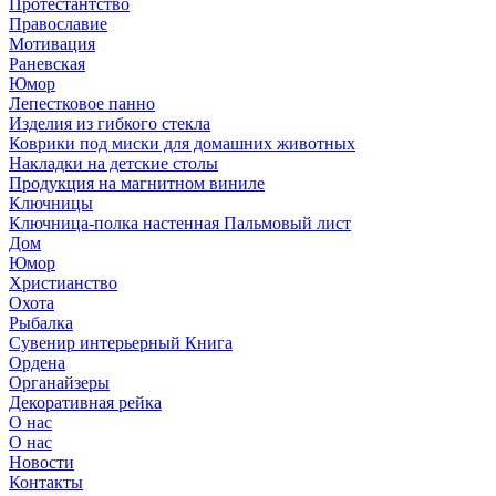
Протестантство
Православие
Мотивация
Раневская
Юмор
Лепестковое панно
Изделия из гибкого стекла
Коврики под миски для домашних животных
Накладки на детские столы
Продукция на магнитном виниле
Ключницы
Ключница-полка настенная Пальмовый лист
Дом
Юмор
Христианство
Охота
Рыбалка
Сувенир интерьерный Книга
Ордена
Органайзеры
Декоративная рейка
О нас
О нас
Новости
Контакты