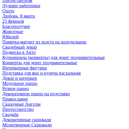
Протестантизм
Лучшие работники
Охота
Любовь, 8 марта
23 февраля
Благополучие
Животные
Юбилей
Памятка-магнит из холста на холодильник
Свадебный декор
Подвеска в Авто
Купюрницы (конверты) для денег поздравительные
Конверты для денег поздравительные
Интерьерные фигурки
Подставка для яиц и кулича пасхальная
Декор и интерьер
Модульное панно
Резное панно
Декоративное панно на подставке
Православие
Сказочные Ангелы
Протестантство
Свадьба
Декоративные скрижали
Молитвенные Скрижали