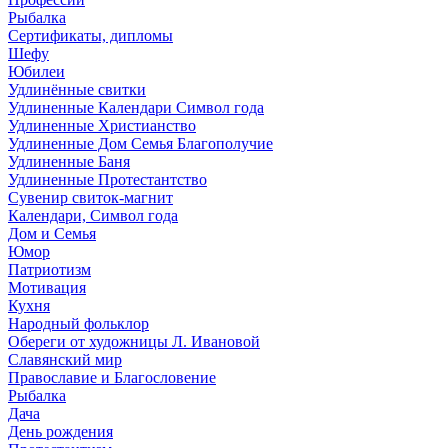
Рыбалка
Сертификаты, дипломы
Шефу
Юбилеи
Удлинённые свитки
Удлиненные Календари Символ года
Удлиненные Христианство
Удлиненные Дом Семья Благополучие
Удлиненные Баня
Удлиненные Протестантство
Сувенир свиток-магнит
Календари, Символ года
Дом и Семья
Юмор
Патриотизм
Мотивация
Кухня
Народный фольклор
Обереги от художницы Л. Ивановой
Славянский мир
Православие и Благословение
Рыбалка
Дача
День рождения