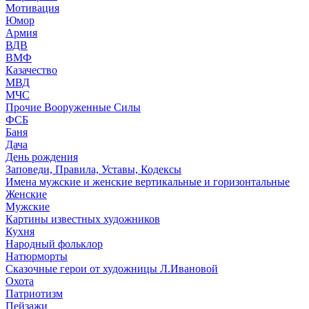
Мотивация
Юмор
Армия
ВДВ
ВМФ
Казачество
МВД
МЧС
Прочие Вооруженные Силы
ФСБ
Баня
Дача
День рождения
Заповеди, Правила, Уставы, Кодексы
Имена мужские и женские вертикальные и горизонтальные
Женские
Мужские
Картины известных художников
Кухня
Народный фольклор
Натюрморты
Сказочные герои от художницы Л.Ивановой
Охота
Патриотизм
Пейзажи