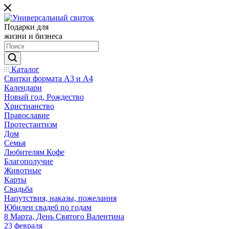
Подарки для
жизни и бизнеса
Каталог
Свитки формата А3 и А4
Календари
Новый год, Рождество
Христианство
Православие
Протестантизм
Дом
Семья
Любителям Кофе
Благополучие
Животные
Карты
Свадьба
Напутствия, наказы, пожелания
Юбилеи свадеб по годам
8 Марта, День Святого Валентина
23 февраля