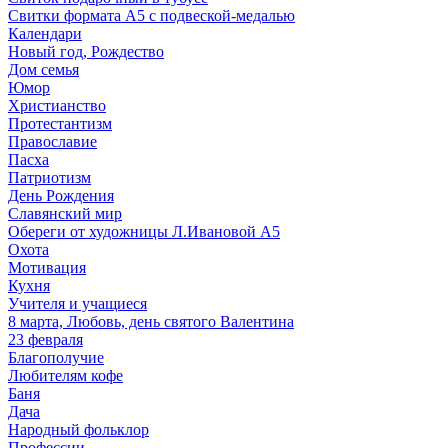
Свитки формата А5 с подвеской-медалью
Календари
Новый год, Рождество
Дом семья
Юмор
Христианство
Протестантизм
Православие
Пасха
Патриотизм
День Рождения
Славянский мир
Обереги от художницы Л.Ивановой А5
Охота
Мотивация
Кухня
Учителя и учащиеся
8 марта, Любовь, день святого Валентина
23 февраля
Благополучие
Любителям кофе
Баня
Дача
Народный фольклор
Профессии