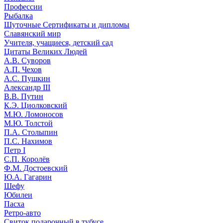
Профессии
Рыбалка
Шуточные Сертификаты и дипломы
Славянский мир
Учителя, учащиеся, детский сад
Цитаты Великих Людей
А.В. Суворов
А.П. Чехов
А.С. Пушкин
Александр III
В.В. Путин
К.Э. Циолковский
М.Ю. Ломоносов
М.Ю. Толстой
П.А. Столыпин
П.С. Нахимов
Петр I
С.П. Королёв
Ф.М. Достоевский
Ю.А. Гагарин
Шефу
Юбилеи
Пасха
Ретро-авто
Свиток подарочный в тубусе