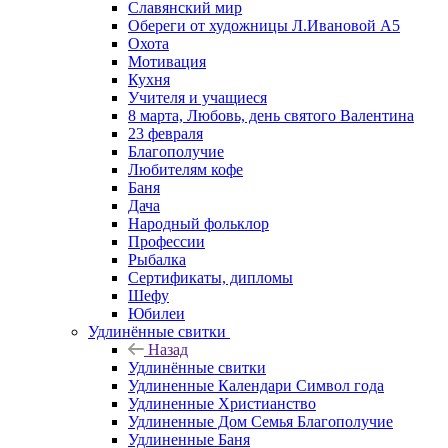
Славянский мир
Обереги от художницы Л.Ивановой А5
Охота
Мотивация
Кухня
Учителя и учащиеся
8 марта, Любовь, день святого Валентина
23 февраля
Благополучие
Любителям кофе
Баня
Дача
Народный фольклор
Профессии
Рыбалка
Сертификаты, дипломы
Шефу
Юбилеи
Удлинённые свитки
Назад
Удлинённые свитки
Удлиненные Календари Символ года
Удлиненные Христианство
Удлиненные Дом Семья Благополучие
Удлиненные Баня