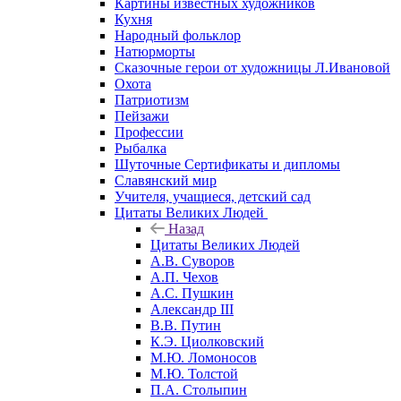
Картины известных художников
Кухня
Народный фольклор
Натюрморты
Сказочные герои от художницы Л.Ивановой
Охота
Патриотизм
Пейзажи
Профессии
Рыбалка
Шуточные Сертификаты и дипломы
Славянский мир
Учителя, учащиеся, детский сад
Цитаты Великих Людей
Назад
Цитаты Великих Людей
А.В. Суворов
А.П. Чехов
А.С. Пушкин
Александр III
В.В. Путин
К.Э. Циолковский
М.Ю. Ломоносов
М.Ю. Толстой
П.А. Столыпин