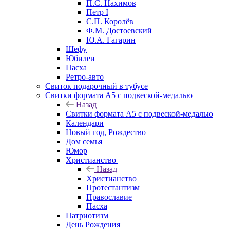
П.С. Нахимов
Петр I
С.П. Королёв
Ф.М. Достоевский
Ю.А. Гагарин
Шефу
Юбилеи
Пасха
Ретро-авто
Свиток подарочный в тубусе
Свитки формата А5 с подвеской-медалью
Назад
Свитки формата А5 с подвеской-медалью
Календари
Новый год, Рождество
Дом семья
Юмор
Христианство
Назад
Христианство
Протестантизм
Православие
Пасха
Патриотизм
День Рождения