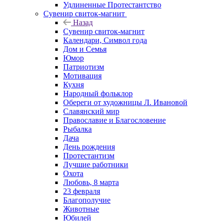
Удлиненные Протестантство
Сувенир свиток-магнит
Назад
Сувенир свиток-магнит
Календари, Символ года
Дом и Семья
Юмор
Патриотизм
Мотивация
Кухня
Народный фольклор
Обереги от художницы Л. Ивановой
Славянский мир
Православие и Благословение
Рыбалка
Дача
День рождения
Протестантизм
Лучшие работники
Охота
Любовь, 8 марта
23 февраля
Благополучие
Животные
Юбилей