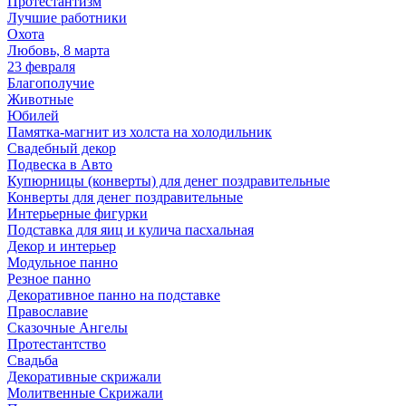
Протестантизм
Лучшие работники
Охота
Любовь, 8 марта
23 февраля
Благополучие
Животные
Юбилей
Памятка-магнит из холста на холодильник
Свадебный декор
Подвеска в Авто
Купюрницы (конверты) для денег поздравительные
Конверты для денег поздравительные
Интерьерные фигурки
Подставка для яиц и кулича пасхальная
Декор и интерьер
Модульное панно
Резное панно
Декоративное панно на подставке
Православие
Сказочные Ангелы
Протестантство
Свадьба
Декоративные скрижали
Молитвенные Скрижали