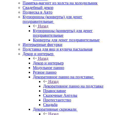
Памятка-магнит из холста на холодильник
Свадебный декор
Подвеска в Авто
Купюрницы (конверты) для денег
поздравительные
Назад
Купюрницы (конверты) для денег
поздравительные
Конверты для денег поздравительные
Интерьерные фигурки
Подставка для яиц и кулича пасхальная
Декор и интерьер
Назад
Декор и интерьер
Модульное панно
Резное панно
Декоративное панно на подставке
Назад
Декоративное панно на подставке
Православие
Сказочные Ангелы
Протестантство
Свадьба
Декоративные скрижали
Назад