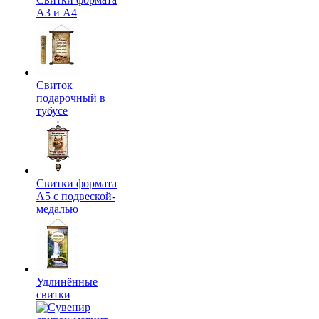
А3 и А4
Свиток
подарочный в
тубусе
Свитки формата
А5 с подвеской-
медалью
Удлинённые
свитки