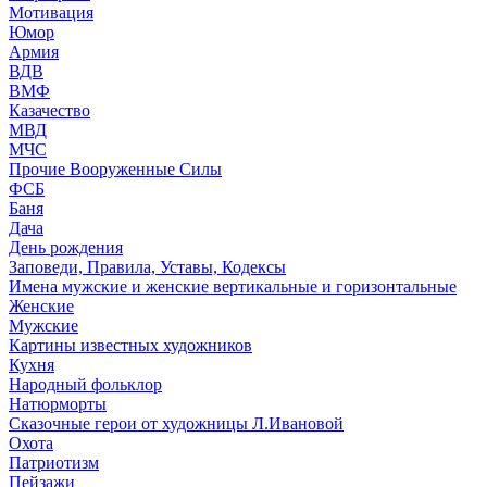
Мотивация
Юмор
Армия
ВДВ
ВМФ
Казачество
МВД
МЧС
Прочие Вооруженные Силы
ФСБ
Баня
Дача
День рождения
Заповеди, Правила, Уставы, Кодексы
Имена мужские и женские вертикальные и горизонтальные
Женские
Мужские
Картины известных художников
Кухня
Народный фольклор
Натюрморты
Сказочные герои от художницы Л.Ивановой
Охота
Патриотизм
Пейзажи