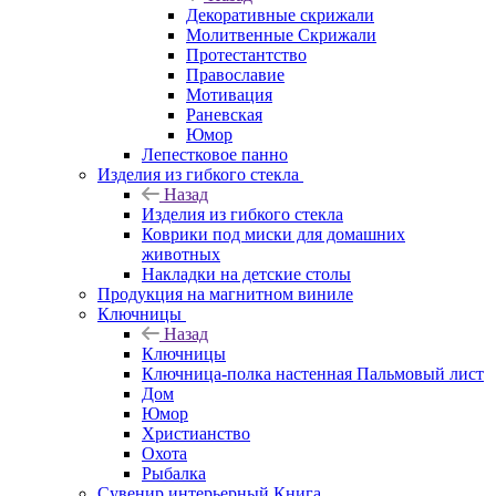
Декоративные скрижали
Молитвенные Скрижали
Протестантство
Православие
Мотивация
Раневская
Юмор
Лепестковое панно
Изделия из гибкого стекла
Назад
Изделия из гибкого стекла
Коврики под миски для домашних
животных
Накладки на детские столы
Продукция на магнитном виниле
Ключницы
Назад
Ключницы
Ключница-полка настенная Пальмовый лист
Дом
Юмор
Христианство
Охота
Рыбалка
Сувенир интерьерный Книга