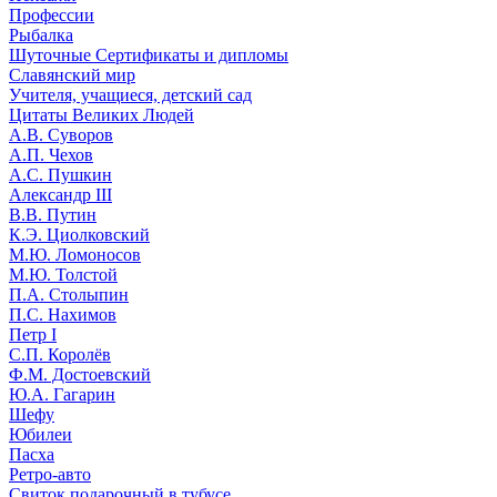
Профессии
Рыбалка
Шуточные Сертификаты и дипломы
Славянский мир
Учителя, учащиеся, детский сад
Цитаты Великих Людей
А.В. Суворов
А.П. Чехов
А.С. Пушкин
Александр III
В.В. Путин
К.Э. Циолковский
М.Ю. Ломоносов
М.Ю. Толстой
П.А. Столыпин
П.С. Нахимов
Петр I
С.П. Королёв
Ф.М. Достоевский
Ю.А. Гагарин
Шефу
Юбилеи
Пасха
Ретро-авто
Свиток подарочный в тубусе