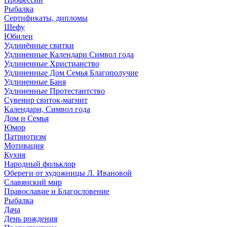
Рыбалка
Сертификаты, дипломы
Шефу
Юбилеи
Удлинённые свитки
Удлиненные Календари Символ года
Удлиненные Христианство
Удлиненные Дом Семья Благополучие
Удлиненные Баня
Удлиненные Протестантство
Сувенир свиток-магнит
Календари, Символ года
Дом и Семья
Юмор
Патриотизм
Мотивация
Кухня
Народный фольклор
Обереги от художницы Л. Ивановой
Славянский мир
Православие и Благословение
Рыбалка
Дача
День рождения