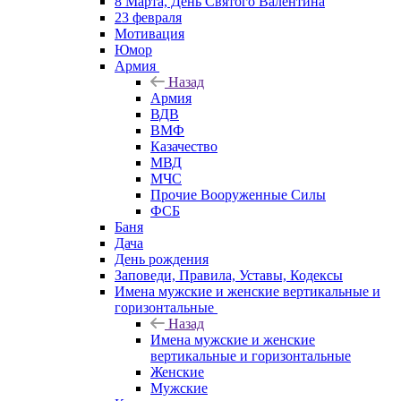
8 Марта, День Святого Валентина
23 февраля
Мотивация
Юмор
Армия
Назад
Армия
ВДВ
ВМФ
Казачество
МВД
МЧС
Прочие Вооруженные Силы
ФСБ
Баня
Дача
День рождения
Заповеди, Правила, Уставы, Кодексы
Имена мужские и женские вертикальные и
горизонтальные
Назад
Имена мужские и женские
вертикальные и горизонтальные
Женские
Мужские