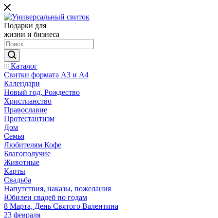
Подарки для
жизни и бизнеса
Каталог
Свитки формата А3 и А4
Календари
Новый год, Рождество
Христианство
Православие
Протестантизм
Дом
Семья
Любителям Кофе
Благополучие
Животные
Карты
Свадьба
Напутствия, наказы, пожелания
Юбилеи свадеб по годам
8 Марта, День Святого Валентина
23 февраля