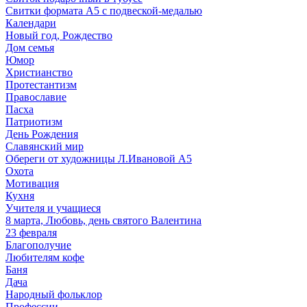
Свитки формата А5 с подвеской-медалью
Календари
Новый год, Рождество
Дом семья
Юмор
Христианство
Протестантизм
Православие
Пасха
Патриотизм
День Рождения
Славянский мир
Обереги от художницы Л.Ивановой А5
Охота
Мотивация
Кухня
Учителя и учащиеся
8 марта, Любовь, день святого Валентина
23 февраля
Благополучие
Любителям кофе
Баня
Дача
Народный фольклор
Профессии