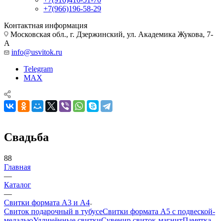
+7(966)196-58-29
Контактная информация
Московская обл., г. Дзержинский, ул. Академика Жукова, 7-
А
info@usvitok.ru
Telegram
MAX
Свадьба
88
Главная
—
Каталог
—
Свитки формата А3 и А4
Свиток подарочный в тубусе
Свитки формата А5 с подвеской-
медалью
Удлинённые свитки
Сувенир свиток-магнит
Памятка-