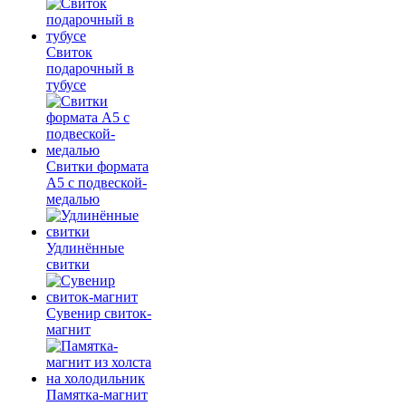
Свиток
подарочный в
тубусе
Свитки формата
А5 с подвеской-
медалью
Удлинённые
свитки
Сувенир свиток-
магнит
Памятка-магнит