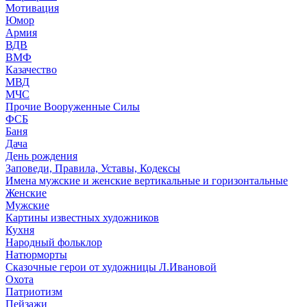
Мотивация
Юмор
Армия
ВДВ
ВМФ
Казачество
МВД
МЧС
Прочие Вооруженные Силы
ФСБ
Баня
Дача
День рождения
Заповеди, Правила, Уставы, Кодексы
Имена мужские и женские вертикальные и горизонтальные
Женские
Мужские
Картины известных художников
Кухня
Народный фольклор
Натюрморты
Сказочные герои от художницы Л.Ивановой
Охота
Патриотизм
Пейзажи