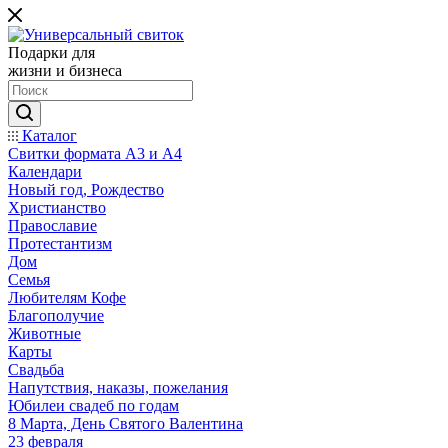
Подарки для
жизни и бизнеса
Каталог
Свитки формата А3 и А4
Календари
Новый год, Рождество
Христианство
Православие
Протестантизм
Дом
Семья
Любителям Кофе
Благополучие
Животные
Карты
Свадьба
Напутствия, наказы, пожелания
Юбилеи свадеб по годам
8 Марта, День Святого Валентина
23 февраля