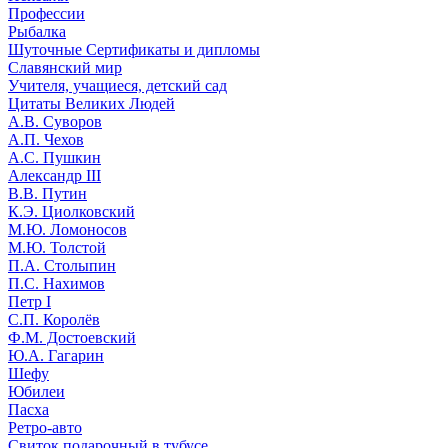
Профессии
Рыбалка
Шуточные Сертификаты и дипломы
Славянский мир
Учителя, учащиеся, детский сад
Цитаты Великих Людей
А.В. Суворов
А.П. Чехов
А.С. Пушкин
Александр III
В.В. Путин
К.Э. Циолковский
М.Ю. Ломоносов
М.Ю. Толстой
П.А. Столыпин
П.С. Нахимов
Петр I
С.П. Королёв
Ф.М. Достоевский
Ю.А. Гагарин
Шефу
Юбилеи
Пасха
Ретро-авто
Свиток подарочный в тубусе