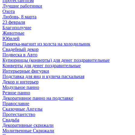
Протестантизм
Лучшие работники
Охота
Любовь, 8 марта
23 февраля
Благополучие
Животные
Юбилей
Памятка-магнит из холста на холодильник
Свадебный декор
Подвеска в Авто
Купюрницы (конверты) для денег поздравительные
Конверты для денег поздравительные
Интерьерные фигурки
Подставка для яиц и кулича пасхальная
Декор и интерьер
Модульное панно
Резное панно
Декоративное панно на подставке
Православие
Сказочные Ангелы
Протестантство
Свадьба
Декоративные скрижали
Молитвенные Скрижали