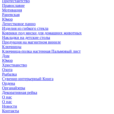
Протестантство
Православие
Мотивация
Раневская
Юмор
Лепестковое панно
Изделия из гибкого стекла
Коврики под миски для домашних животных
Накладки на детские столы
Продукция на магнитном виниле
Ключницы
Ключница-полка настенная Пальмовый лист
Дом
Юмор
Христианство
Охота
Рыбалка
Сувенир интерьерный Книга
Ордена
Органайзеры
Декоративная рейка
О нас
О нас
Новости
Контакты