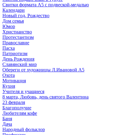
Свитки формата А5 с подвеской-медалью
Календари
Новый год, Рождество
Дом семья
Юмор
Христианство
Протестантизм
Православие
Пасха
Патриотизм
День Рождения
Славянский мир
Обереги от художницы Л.Ивановой А5
Охота
Мотивация
Кухня
Учителя и учащиеся
8 марта, Любовь, день святого Валентина
23 февраля
Благополучие
Любителям кофе
Баня
Дача
Народный фольклор
Профессии