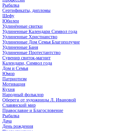
Рыбалка
Сертификаты, дипломы
Шефу
Юбилеи
Удлинённые свитки
Удлиненные Календари Символ года
Удлиненные Христианство
Удлиненные Дом Семья Благополучие
Удлиненные Баня
Удлиненные Протестантство
Сувенир свиток-магнит
Календари, Символ года
Дом и Семья
Юмор
Патриотизм
Мотивация
Кухня
Народный фольклор
Обереги от художницы Л. Ивановой
Славянский мир
Православие и Благословение
Рыбалка
Дача
День рождения