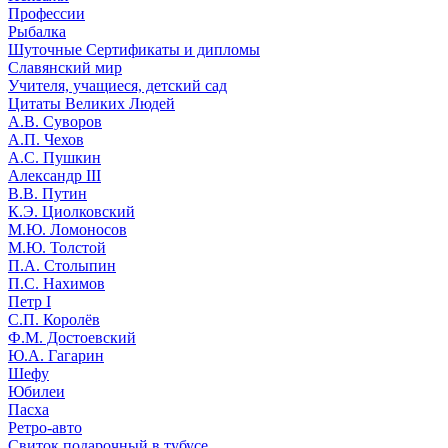
Профессии
Рыбалка
Шуточные Сертификаты и дипломы
Славянский мир
Учителя, учащиеся, детский сад
Цитаты Великих Людей
А.В. Суворов
А.П. Чехов
А.С. Пушкин
Александр III
В.В. Путин
К.Э. Циолковский
М.Ю. Ломоносов
М.Ю. Толстой
П.А. Столыпин
П.С. Нахимов
Петр I
С.П. Королёв
Ф.М. Достоевский
Ю.А. Гагарин
Шефу
Юбилеи
Пасха
Ретро-авто
Свиток подарочный в тубусе