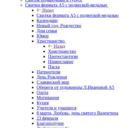
Свитки формата А5 с подвеской-медалью
Назад
Свитки формата А5 с подвеской-медалью
Календари
Новый год, Рождество
Дом семья
Юмор
Христианство
Назад
Христианство
Протестантизм
Православие
Пасха
Патриотизм
День Рождения
Славянский мир
Обереги от художницы Л.Ивановой А5
Охота
Мотивация
Кухня
Учителя и учащиеся
8 марта, Любовь, день святого Валентина
23 февраля
Благополучие