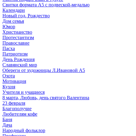
Свитки формата А5 с подвеской-медалью
Календари
Новый год, Рождество
Дом семья
Юмор
Христианство
Протестантизм
Православие
Пасха
Патриотизм
День Рождения
Славянский мир
Обереги от художницы Л.Ивановой А5
Охота
Мотивация
Кухня
Учителя и учащиеся
8 марта, Любовь, день святого Валентина
23 февраля
Благополучие
Любителям кофе
Баня
Дача
Народный фольклор
Профессии