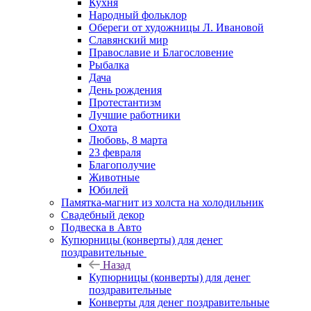
Кухня
Народный фольклор
Обереги от художницы Л. Ивановой
Славянский мир
Православие и Благословение
Рыбалка
Дача
День рождения
Протестантизм
Лучшие работники
Охота
Любовь, 8 марта
23 февраля
Благополучие
Животные
Юбилей
Памятка-магнит из холста на холодильник
Свадебный декор
Подвеска в Авто
Купюрницы (конверты) для денег
поздравительные
Назад
Купюрницы (конверты) для денег
поздравительные
Конверты для денег поздравительные