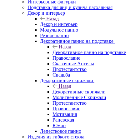
Интерьерные фигурки
Подставка для яиц и кулича пасхальная
Декор и интерьер
Назад
Декор и интерьер
Модульное панно
Резное панно
Декоративное панно на подставке
Назад
Декоративное панно на подставке
Православие
Сказочные Ангелы
Протестантство
Свадьба
Декоративные скрижали
Назад
Декоративные скрижали
Молитвенные Скрижали
Протестантство
Православие
Мотивация
Раневская
Юмор
Лепестковое панно
Изделия из гибкого стекла