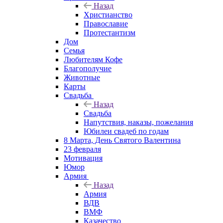
Назад
Христианство
Православие
Протестантизм
Дом
Семья
Любителям Кофе
Благополучие
Животные
Карты
Свадьба
Назад
Свадьба
Напутствия, наказы, пожелания
Юбилеи свадеб по годам
8 Марта, День Святого Валентина
23 февраля
Мотивация
Юмор
Армия
Назад
Армия
ВДВ
ВМФ
Казачество