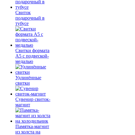
Свиток
подарочный в
тубусе
Свитки формата
А5 с подвеской-
медалью
Удлинённые
свитки
Сувенир свиток-
магнит
Памятка-магнит
из холста на