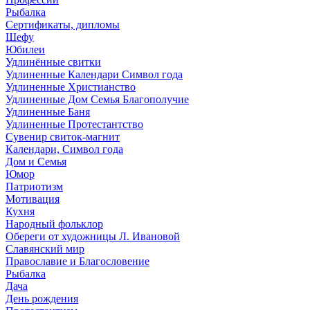
Рыбалка
Сертификаты, дипломы
Шефу
Юбилеи
Удлинённые свитки
Удлиненные Календари Символ года
Удлиненные Христианство
Удлиненные Дом Семья Благополучие
Удлиненные Баня
Удлиненные Протестантство
Сувенир свиток-магнит
Календари, Символ года
Дом и Семья
Юмор
Патриотизм
Мотивация
Кухня
Народный фольклор
Обереги от художницы Л. Ивановой
Славянский мир
Православие и Благословение
Рыбалка
Дача
День рождения