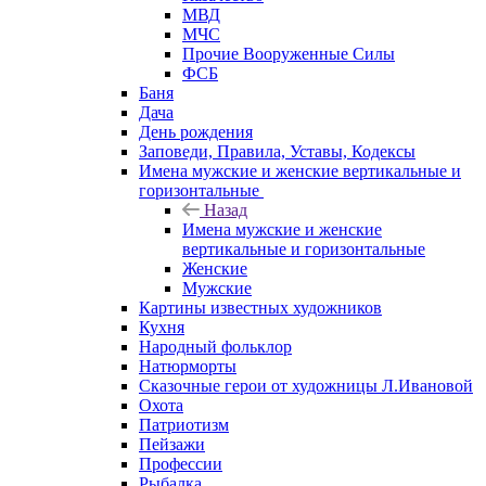
МВД
МЧС
Прочие Вооруженные Силы
ФСБ
Баня
Дача
День рождения
Заповеди, Правила, Уставы, Кодексы
Имена мужские и женские вертикальные и
горизонтальные
Назад
Имена мужские и женские
вертикальные и горизонтальные
Женские
Мужские
Картины известных художников
Кухня
Народный фольклор
Натюрморты
Сказочные герои от художницы Л.Ивановой
Охота
Патриотизм
Пейзажи
Профессии
Рыбалка