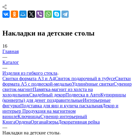
Накладки на детские столы
16
Главная
—
Каталог
—
Изделия из гибкого стекла
Свитки формата А3 и А4
Свиток подарочный в тубусе
Свитки
формата А5 с подвеской-медалью
Удлинённые свитки
Сувенир
свиток-магнит
Памятка-магнит из холста на
холодильник
Свадебный декор
Подвеска в Авто
Купюрницы
(конверты) для денег поздравительные
Интерьерные
фигурки
Подставка для яиц и кулича пасхальная
Декор и
интерьер
Продукция на магнитном
виниле
Ключницы
Сувенир интерьерный
Книга
Ордена
Органайзеры
Декоративная рейка
—
Накладки на детские столы