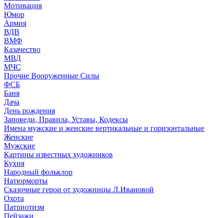
Мотивация
Юмор
Армия
ВДВ
ВМФ
Казачество
МВД
МЧС
Прочие Вооруженные Силы
ФСБ
Баня
Дача
День рождения
Заповеди, Правила, Уставы, Кодексы
Имена мужские и женские вертикальные и горизонтальные
Женские
Мужские
Картины известных художников
Кухня
Народный фольклор
Натюрморты
Сказочные герои от художницы Л.Ивановой
Охота
Патриотизм
Пейзажи