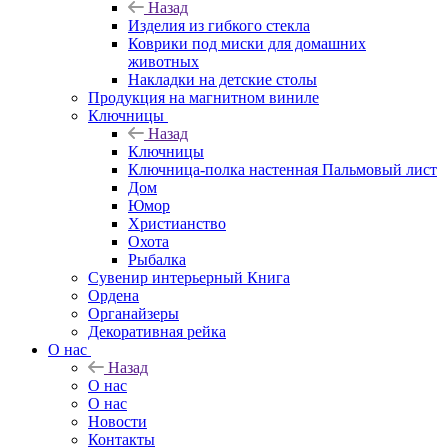
Назад
Изделия из гибкого стекла
Коврики под миски для домашних
животных
Накладки на детские столы
Продукция на магнитном виниле
Ключницы
Назад
Ключницы
Ключница-полка настенная Пальмовый лист
Дом
Юмор
Христианство
Охота
Рыбалка
Сувенир интерьерный Книга
Ордена
Органайзеры
Декоративная рейка
О нас
Назад
О нас
О нас
Новости
Контакты