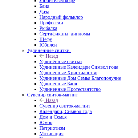
Любителям кофе
Баня
Дача
Народный фольклор
Профессии
Рыбалка
Сертификаты, дипломы
Шефу
Юбилеи
Удлинённые свитки
Назад
Удлинённые свитки
Удлиненные Календари Символ года
Удлиненные Христианство
Удлиненные Дом Семья Благополучие
Удлиненные Баня
Удлиненные Протестантство
Сувенир свиток-магнит
Назад
Сувенир свиток-магнит
Календари, Символ года
Дом и Семья
Юмор
Патриотизм
Мотивация