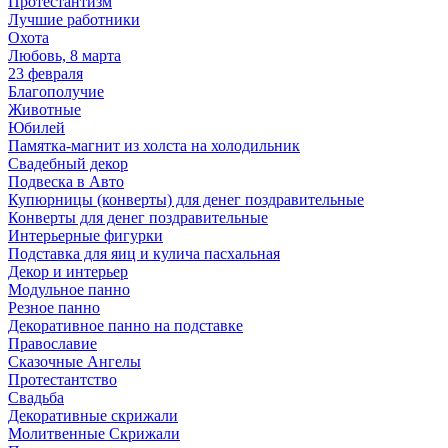
Протестантизм
Лучшие работники
Охота
Любовь, 8 марта
23 февраля
Благополучие
Животные
Юбилей
Памятка-магнит из холста на холодильник
Свадебный декор
Подвеска в Авто
Купюрницы (конверты) для денег поздравительные
Конверты для денег поздравительные
Интерьерные фигурки
Подставка для яиц и кулича пасхальная
Декор и интерьер
Модульное панно
Резное панно
Декоративное панно на подставке
Православие
Сказочные Ангелы
Протестантство
Свадьба
Декоративные скрижали
Молитвенные Скрижали