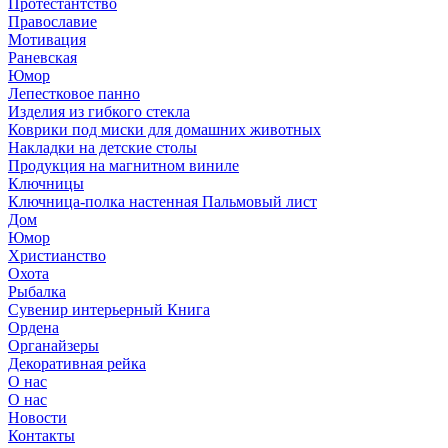
Протестантство
Православие
Мотивация
Раневская
Юмор
Лепестковое панно
Изделия из гибкого стекла
Коврики под миски для домашних животных
Накладки на детские столы
Продукция на магнитном виниле
Ключницы
Ключница-полка настенная Пальмовый лист
Дом
Юмор
Христианство
Охота
Рыбалка
Сувенир интерьерный Книга
Ордена
Органайзеры
Декоративная рейка
О нас
О нас
Новости
Контакты