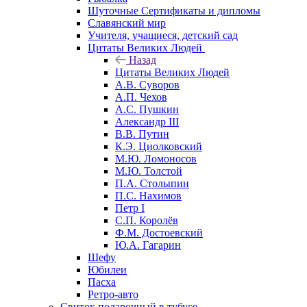
Шуточные Сертификаты и дипломы
Славянский мир
Учителя, учащиеся, детский сад
Цитаты Великих Людей
Назад
Цитаты Великих Людей
А.В. Суворов
А.П. Чехов
А.С. Пушкин
Александр III
В.В. Путин
К.Э. Циолковский
М.Ю. Ломоносов
М.Ю. Толстой
П.А. Столыпин
П.С. Нахимов
Петр I
С.П. Королёв
Ф.М. Достоевский
Ю.А. Гагарин
Шефу
Юбилеи
Пасха
Ретро-авто
Свиток подарочный в тубусе