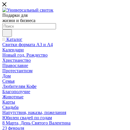
Подарки для
жизни и бизнеса
Каталог
Свитки формата А3 и А4
Календари
Новый год, Рождество
Христианство
Православие
Протестантизм
Дом
Семья
Любителям Кофе
Благополучие
Животные
Карты
Свадьба
Напутствия, наказы, пожелания
Юбилеи свадеб по годам
8 Марта, День Святого Валентина
23 февраля