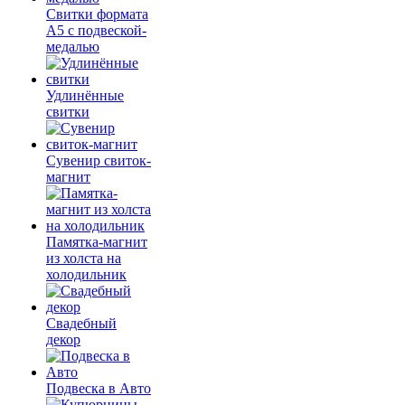
Свитки формата
А5 с подвеской-
медалью
Удлинённые
свитки
Сувенир свиток-
магнит
Памятка-магнит
из холста на
холодильник
Свадебный
декор
Подвеска в Авто