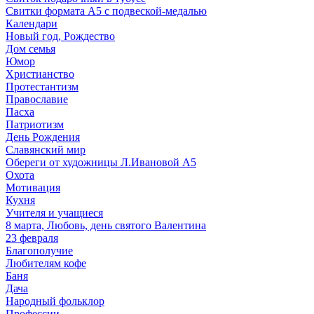
Свитки формата А5 с подвеской-медалью
Календари
Новый год, Рождество
Дом семья
Юмор
Христианство
Протестантизм
Православие
Пасха
Патриотизм
День Рождения
Славянский мир
Обереги от художницы Л.Ивановой А5
Охота
Мотивация
Кухня
Учителя и учащиеся
8 марта, Любовь, день святого Валентина
23 февраля
Благополучие
Любителям кофе
Баня
Дача
Народный фольклор
Профессии