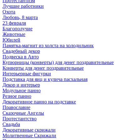
Протестантизм
Лучшие работники
Охота
Любовь, 8 марта
23 февраля
Благополучие
Животные
Юбилей
Памятка-магнит из холста на холодильник
Свадебный декор
Подвеска в Авто
Купюрницы (конверты) для денег поздравительные
Конверты для денег поздравительные
Интерьерные фигурки
Подставка для яиц и кулича пасхальная
Декор и интерьер
Модульное панно
Резное панно
Декоративное панно на подставке
Православие
Сказочные Ангелы
Протестантство
Свадьба
Декоративные скрижали
Молитвенные Скрижали