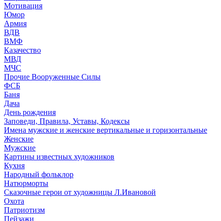
Мотивация
Юмор
Армия
ВДВ
ВМФ
Казачество
МВД
МЧС
Прочие Вооруженные Силы
ФСБ
Баня
Дача
День рождения
Заповеди, Правила, Уставы, Кодексы
Имена мужские и женские вертикальные и горизонтальные
Женские
Мужские
Картины известных художников
Кухня
Народный фольклор
Натюрморты
Сказочные герои от художницы Л.Ивановой
Охота
Патриотизм
Пейзажи