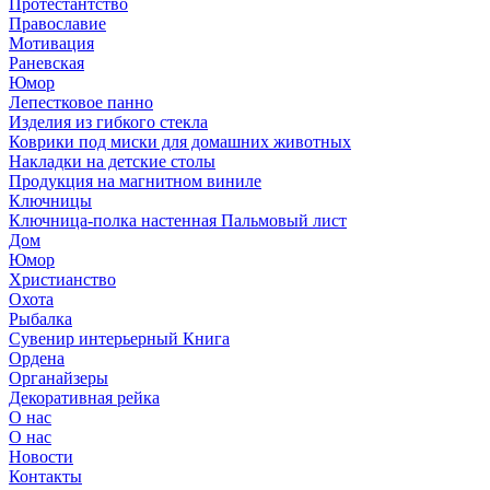
Протестантство
Православие
Мотивация
Раневская
Юмор
Лепестковое панно
Изделия из гибкого стекла
Коврики под миски для домашних животных
Накладки на детские столы
Продукция на магнитном виниле
Ключницы
Ключница-полка настенная Пальмовый лист
Дом
Юмор
Христианство
Охота
Рыбалка
Сувенир интерьерный Книга
Ордена
Органайзеры
Декоративная рейка
О нас
О нас
Новости
Контакты