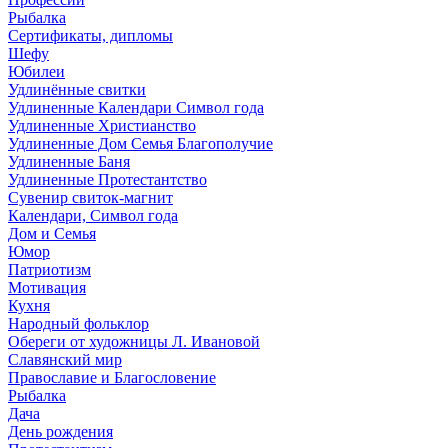
Рыбалка
Сертификаты, дипломы
Шефу
Юбилеи
Удлинённые свитки
Удлиненные Календари Символ года
Удлиненные Христианство
Удлиненные Дом Семья Благополучие
Удлиненные Баня
Удлиненные Протестантство
Сувенир свиток-магнит
Календари, Символ года
Дом и Семья
Юмор
Патриотизм
Мотивация
Кухня
Народный фольклор
Обереги от художницы Л. Ивановой
Славянский мир
Православие и Благословение
Рыбалка
Дача
День рождения