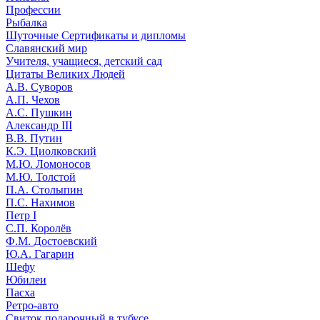
Профессии
Рыбалка
Шуточные Сертификаты и дипломы
Славянский мир
Учителя, учащиеся, детский сад
Цитаты Великих Людей
А.В. Суворов
А.П. Чехов
А.С. Пушкин
Александр III
В.В. Путин
К.Э. Циолковский
М.Ю. Ломоносов
М.Ю. Толстой
П.А. Столыпин
П.С. Нахимов
Петр I
С.П. Королёв
Ф.М. Достоевский
Ю.А. Гагарин
Шефу
Юбилеи
Пасха
Ретро-авто
Свиток подарочный в тубусе