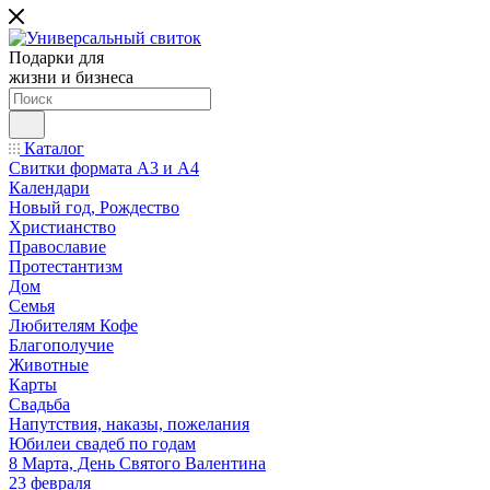
Подарки для
жизни и бизнеса
Каталог
Свитки формата А3 и А4
Календари
Новый год, Рождество
Христианство
Православие
Протестантизм
Дом
Семья
Любителям Кофе
Благополучие
Животные
Карты
Свадьба
Напутствия, наказы, пожелания
Юбилеи свадеб по годам
8 Марта, День Святого Валентина
23 февраля