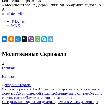
Контактная информация
Московская обл., г. Дзержинский, ул. Академика Жукова, 7-
А
info@usvitok.ru
Telegram
MAX
Молитвенные Скрижали
4
Главная
—
Каталог
—
Декор и интерьер
Свитки формата А3 и А4
Свиток подарочный в тубусе
Свитки
формата А5 с подвеской-медалью
Удлинённые свитки
Сувенир
свиток-магнит
Памятка-магнит из холста на
холодильник
Свадебный декор
Подвеска в Авто
Купюрницы