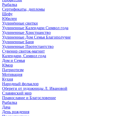
Рыбалка
Сертификаты, дипломы
Шефу
Юбилеи
Удлинённые свитки
Удлиненные Календари Символ года
Удлиненные Христианство
Удлиненные Дом Семья Благополучие
Удлиненные Баня
Удлиненные Протестантство
Сувенир свиток-магнит
Календари, Символ года
Дом и Семья
Юмор
Патриотизм
Мотивация
Кухня
Народный фольклор
Обереги от художницы Л. Ивановой
Славянский мир
Православие и Благословение
Рыбалка
Дача
День рождения