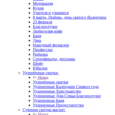
Мотивация
Кухня
Учителя и учащиеся
8 марта, Любовь, день святого Валентина
23 февраля
Благополучие
Любителям кофе
Баня
Дача
Народный фольклор
Профессии
Рыбалка
Сертификаты, дипломы
Шефу
Юбилеи
Удлинённые свитки
Назад
Удлинённые свитки
Удлиненные Календари Символ года
Удлиненные Христианство
Удлиненные Дом Семья Благополучие
Удлиненные Баня
Удлиненные Протестантство
Сувенир свиток-магнит
Назад