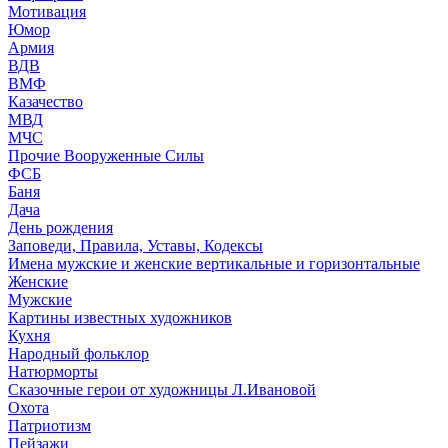
Мотивация
Юмор
Армия
ВДВ
ВМФ
Казачество
МВД
МЧС
Прочие Вооруженные Силы
ФСБ
Баня
Дача
День рождения
Заповеди, Правила, Уставы, Кодексы
Имена мужские и женские вертикальные и горизонтальные
Женские
Мужские
Картины известных художников
Кухня
Народный фольклор
Натюрморты
Сказочные герои от художницы Л.Ивановой
Охота
Патриотизм
Пейзажи