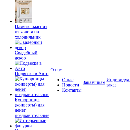
Памятка-магнит
из холста на
холодильник
Свадебный
декор
О нас
Подвеска в Авто
О нас
Индивидуа
Заказчикам
Новости
заказ
Контакты
Купюрницы
(конверты) для
денег
поздравительные