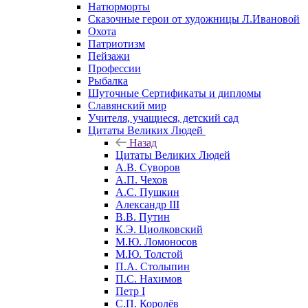
Натюрморты
Сказочные герои от художницы Л.Ивановой
Охота
Патриотизм
Пейзажи
Профессии
Рыбалка
Шуточные Сертификаты и дипломы
Славянский мир
Учителя, учащиеся, детский сад
Цитаты Великих Людей
Назад
Цитаты Великих Людей
А.В. Суворов
А.П. Чехов
А.С. Пушкин
Александр III
В.В. Путин
К.Э. Циолковский
М.Ю. Ломоносов
М.Ю. Толстой
П.А. Столыпин
П.С. Нахимов
Петр I
С.П. Королёв