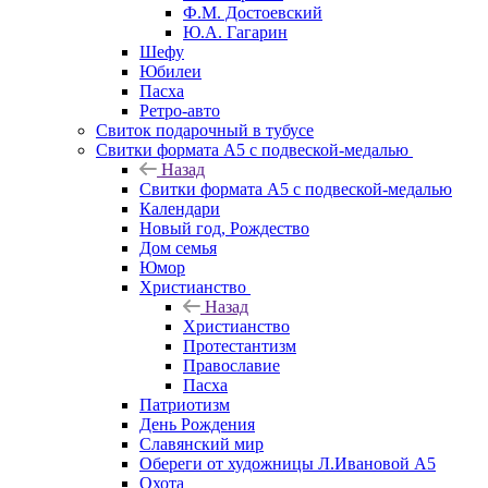
Ф.М. Достоевский
Ю.А. Гагарин
Шефу
Юбилеи
Пасха
Ретро-авто
Свиток подарочный в тубусе
Свитки формата А5 с подвеской-медалью
Назад
Свитки формата А5 с подвеской-медалью
Календари
Новый год, Рождество
Дом семья
Юмор
Христианство
Назад
Христианство
Протестантизм
Православие
Пасха
Патриотизм
День Рождения
Славянский мир
Обереги от художницы Л.Ивановой А5
Охота