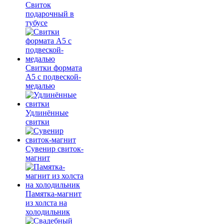
Свиток
подарочный в
тубусе
Свитки формата
А5 с подвеской-
медалью
Удлинённые
свитки
Сувенир свиток-
магнит
Памятка-магнит
из холста на
холодильник