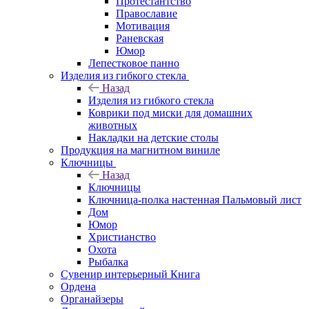
Протестантство
Православие
Мотивация
Раневская
Юмор
Лепестковое панно
Изделия из гибкого стекла
Назад
Изделия из гибкого стекла
Коврики под миски для домашних
животных
Накладки на детские столы
Продукция на магнитном виниле
Ключницы
Назад
Ключницы
Ключница-полка настенная Пальмовый лист
Дом
Юмор
Христианство
Охота
Рыбалка
Сувенир интерьерный Книга
Ордена
Органайзеры