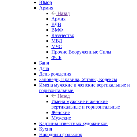
Юмор
Армия
Назад
Армия
ВДВ
ВМФ
Казачество
МВД
МЧС
Прочие Вооруженные Силы
ФСБ
Баня
Дача
День рождения
Заповеди, Правила, Уставы, Кодексы
Имена мужские и женские вертикальные и
горизонтальные
Назад
Имена мужские и женские
вертикальные и горизонтальные
Женские
Мужские
Картины известных художников
Кухня
Народный фольклор