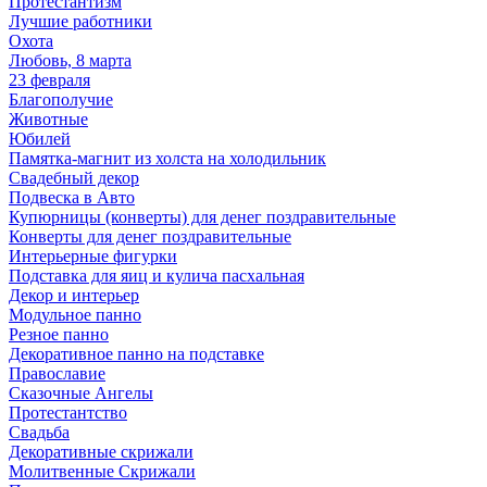
Протестантизм
Лучшие работники
Охота
Любовь, 8 марта
23 февраля
Благополучие
Животные
Юбилей
Памятка-магнит из холста на холодильник
Свадебный декор
Подвеска в Авто
Купюрницы (конверты) для денег поздравительные
Конверты для денег поздравительные
Интерьерные фигурки
Подставка для яиц и кулича пасхальная
Декор и интерьер
Модульное панно
Резное панно
Декоративное панно на подставке
Православие
Сказочные Ангелы
Протестантство
Свадьба
Декоративные скрижали
Молитвенные Скрижали