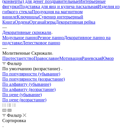
(конверты) для денег поздравительные
Интерьерные
фигурки
Подставка для яиц и кулича пасхальная
Изделия из
гибкого стекла
Продукция на магнитном
виниле
Ключницы
Сувенир интерьерный
Книга
Ордена
Органайзеры
Декоративная рейка
—
Декоративные скрижали
Модульное панно
Резное панно
Декоративное панно на
подставке
Лепестковое панно
—
Молитвенные Скрижали
Протестантство
Православие
Мотивация
Раневская
Юмор
Фильтр
По умолчанию (возрастание)
По популярности (убывание)
По популярности (возрастание)
По алфавиту (убывание)
По алфавиту (возрастание)
По цене (убывание)
По цене (возрастание)
Фильтр
Сортировка