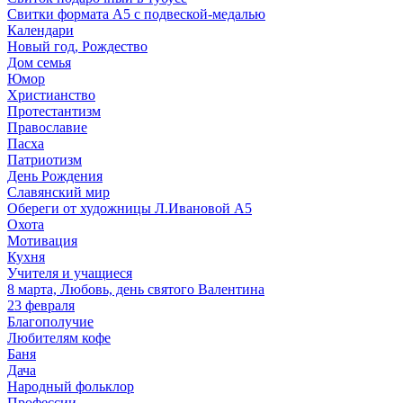
Свитки формата А5 с подвеской-медалью
Календари
Новый год, Рождество
Дом семья
Юмор
Христианство
Протестантизм
Православие
Пасха
Патриотизм
День Рождения
Славянский мир
Обереги от художницы Л.Ивановой А5
Охота
Мотивация
Кухня
Учителя и учащиеся
8 марта, Любовь, день святого Валентина
23 февраля
Благополучие
Любителям кофе
Баня
Дача
Народный фольклор
Профессии