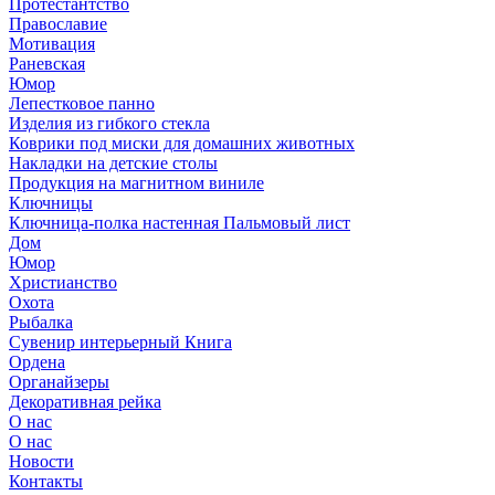
Протестантство
Православие
Мотивация
Раневская
Юмор
Лепестковое панно
Изделия из гибкого стекла
Коврики под миски для домашних животных
Накладки на детские столы
Продукция на магнитном виниле
Ключницы
Ключница-полка настенная Пальмовый лист
Дом
Юмор
Христианство
Охота
Рыбалка
Сувенир интерьерный Книга
Ордена
Органайзеры
Декоративная рейка
О нас
О нас
Новости
Контакты