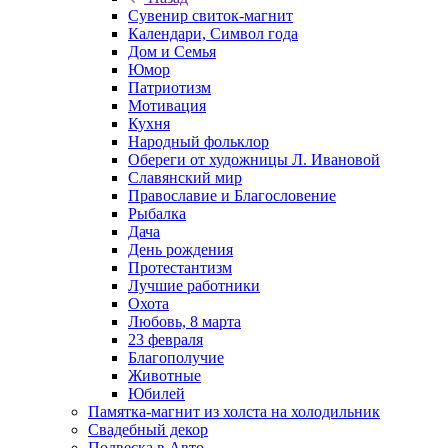
Сувенир свиток-магнит
Календари, Символ года
Дом и Семья
Юмор
Патриотизм
Мотивация
Кухня
Народный фольклор
Обереги от художницы Л. Ивановой
Славянский мир
Православие и Благословение
Рыбалка
Дача
День рождения
Протестантизм
Лучшие работники
Охота
Любовь, 8 марта
23 февраля
Благополучие
Животные
Юбилей
Памятка-магнит из холста на холодильник
Свадебный декор
Подвеска в Авто