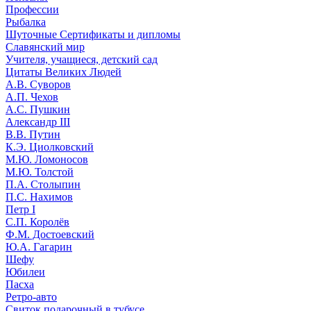
Профессии
Рыбалка
Шуточные Сертификаты и дипломы
Славянский мир
Учителя, учащиеся, детский сад
Цитаты Великих Людей
А.В. Суворов
А.П. Чехов
А.С. Пушкин
Александр III
В.В. Путин
К.Э. Циолковский
М.Ю. Ломоносов
М.Ю. Толстой
П.А. Столыпин
П.С. Нахимов
Петр I
С.П. Королёв
Ф.М. Достоевский
Ю.А. Гагарин
Шефу
Юбилеи
Пасха
Ретро-авто
Свиток подарочный в тубусе