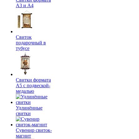
А3 и А4
Свиток
подарочный в
тубусе
Свитки формата
А5 с подвеской-
медалью
Удлинённые
свитки
Сувенир свиток-
магнит