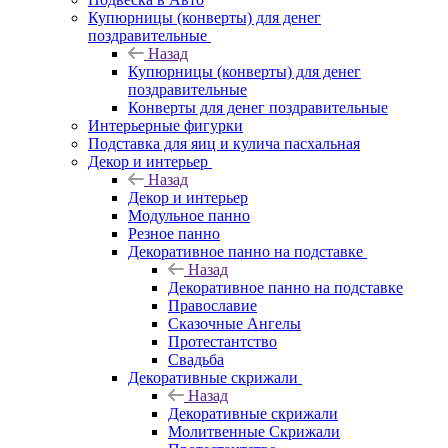
Купюрницы (конверты) для денег
поздравительные
Назад
Купюрницы (конверты) для денег
поздравительные
Конверты для денег поздравительные
Интерьерные фигурки
Подставка для яиц и кулича пасхальная
Декор и интерьер
Назад
Декор и интерьер
Модульное панно
Резное панно
Декоративное панно на подставке
Назад
Декоративное панно на подставке
Православие
Сказочные Ангелы
Протестантство
Свадьба
Декоративные скрижали
Назад
Декоративные скрижали
Молитвенные Скрижали