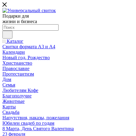
Подарки для
жизни и бизнеса
Каталог
Свитки формата А3 и А4
Календари
Новый год, Рождество
Христианство
Православие
Протестантизм
Дом
Семья
Любителям Кофе
Благополучие
Животные
Карты
Свадьба
Напутствия, наказы, пожелания
Юбилеи свадеб по годам
8 Марта, День Святого Валентина
23 февраля