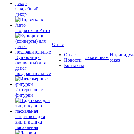
Свадебный
декор
Подвеска в Авто
О нас
О нас
Индивидуа
Купюрницы
Заказчикам
Новости
заказ
(конверты) для
Контакты
денег
поздравительные
Интерьерные
фигурки
Подставка для
яиц и кулича
пасхальная