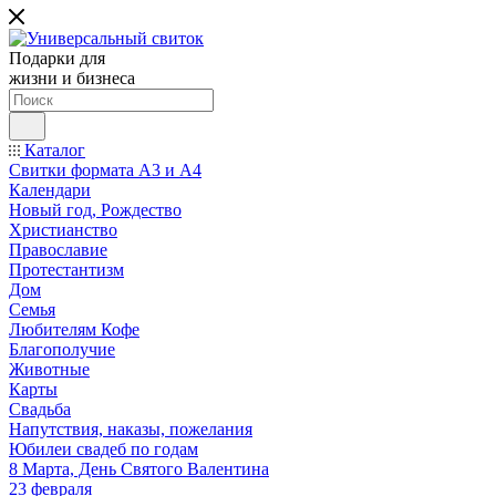
Подарки для
жизни и бизнеса
Каталог
Свитки формата А3 и А4
Календари
Новый год, Рождество
Христианство
Православие
Протестантизм
Дом
Семья
Любителям Кофе
Благополучие
Животные
Карты
Свадьба
Напутствия, наказы, пожелания
Юбилеи свадеб по годам
8 Марта, День Святого Валентина
23 февраля