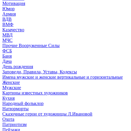
Мотивация
Юмор
Армия
ВДВ
ВМФ
Казачество
МВД
МЧС
Прочие Вооруженные Силы
ФСБ
Баня
Дача
День рождения
Заповеди, Правила, Уставы, Кодексы
Имена мужские и женские вертикальные и горизонтальные
Женские
Мужские
Картины известных художников
Кухня
Народный фольклор
Натюрморты
Сказочные герои от художницы Л.Ивановой
Охота
Патриотизм
Пейзажи