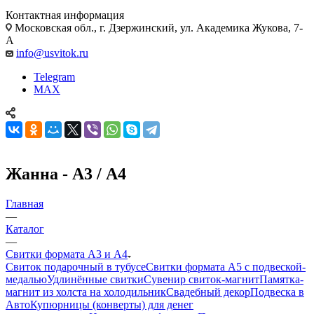
Контактная информация
Московская обл., г. Дзержинский, ул. Академика Жукова, 7-
А
info@usvitok.ru
Telegram
MAX
Жанна - А3 / А4
Главная
—
Каталог
—
Свитки формата А3 и А4
Свиток подарочный в тубусе
Свитки формата А5 с подвеской-
медалью
Удлинённые свитки
Сувенир свиток-магнит
Памятка-
магнит из холста на холодильник
Свадебный декор
Подвеска в
Авто
Купюрницы (конверты) для денег