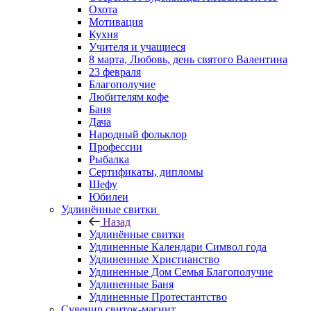
Охота
Мотивация
Кухня
Учителя и учащиеся
8 марта, Любовь, день святого Валентина
23 февраля
Благополучие
Любителям кофе
Баня
Дача
Народный фольклор
Профессии
Рыбалка
Сертификаты, дипломы
Шефу
Юбилеи
Удлинённые свитки
Назад
Удлинённые свитки
Удлиненные Календари Символ года
Удлиненные Христианство
Удлиненные Дом Семья Благополучие
Удлиненные Баня
Удлиненные Протестантство
Сувенир свиток-магнит