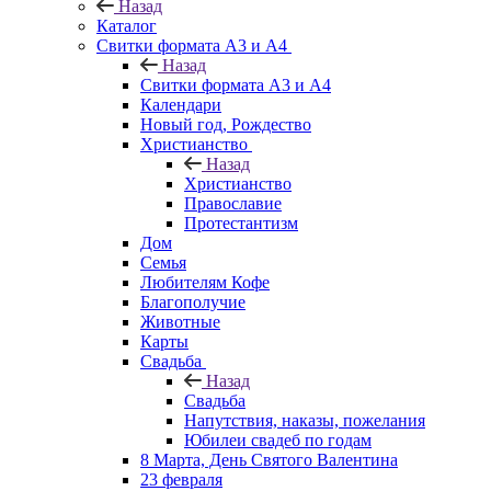
Назад
Каталог
Свитки формата А3 и А4
Назад
Свитки формата А3 и А4
Календари
Новый год, Рождество
Христианство
Назад
Христианство
Православие
Протестантизм
Дом
Семья
Любителям Кофе
Благополучие
Животные
Карты
Свадьба
Назад
Свадьба
Напутствия, наказы, пожелания
Юбилеи свадеб по годам
8 Марта, День Святого Валентина
23 февраля