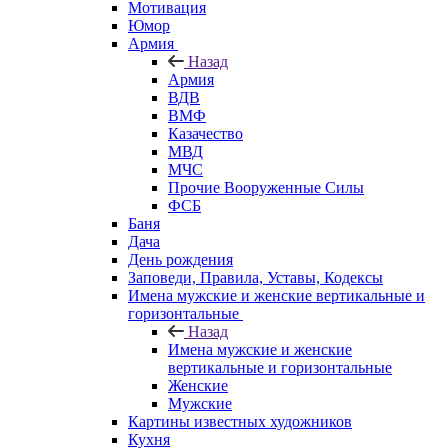
Мотивация
Юмор
Армия
Назад
Армия
ВДВ
ВМФ
Казачество
МВД
МЧС
Прочие Вооруженные Силы
ФСБ
Баня
Дача
День рождения
Заповеди, Правила, Уставы, Кодексы
Имена мужские и женские вертикальные и
горизонтальные
Назад
Имена мужские и женские
вертикальные и горизонтальные
Женские
Мужские
Картины известных художников
Кухня