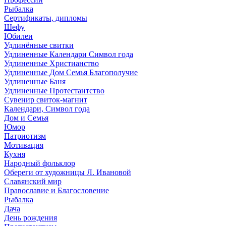
Рыбалка
Сертификаты, дипломы
Шефу
Юбилеи
Удлинённые свитки
Удлиненные Календари Символ года
Удлиненные Христианство
Удлиненные Дом Семья Благополучие
Удлиненные Баня
Удлиненные Протестантство
Сувенир свиток-магнит
Календари, Символ года
Дом и Семья
Юмор
Патриотизм
Мотивация
Кухня
Народный фольклор
Обереги от художницы Л. Ивановой
Славянский мир
Православие и Благословение
Рыбалка
Дача
День рождения