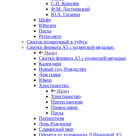
С.П. Королёв
Ф.М. Достоевский
Ю.А. Гагарин
Шефу
Юбилеи
Пасха
Ретро-авто
Свиток подарочный в тубусе
Свитки формата А5 с подвеской-медалью
Назад
Свитки формата А5 с подвеской-медалью
Календари
Новый год, Рождество
Дом семья
Юмор
Христианство
Назад
Христианство
Протестантизм
Православие
Пасха
Патриотизм
День Рождения
Славянский мир
Обереги от художницы Л.Ивановой А5