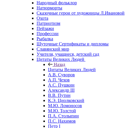
Народный фольклор
Натюрморты
Сказочные герои от художницы Л.Ивановой
Охота
Патриотизм
Пейзажи
Профессии
Рыбалка
Шуточные Сертификаты и дипломы
Славянский мир
Учителя, учащиеся, детский сад
Цитаты Великих Людей
Назад
Цитаты Великих Людей
А.В. Суворов
А.П. Чехов
А.С. Пушкин
Александр III
В.В. Путин
К.Э. Циолковский
М.Ю. Ломоносов
М.Ю. Толстой
П.А. Столыпин
П.С. Нахимов
Петр I