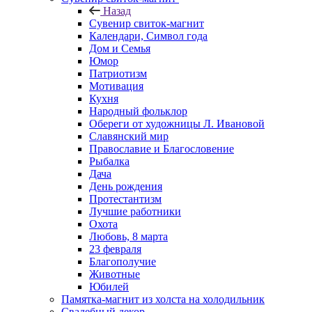
Назад
Сувенир свиток-магнит
Календари, Символ года
Дом и Семья
Юмор
Патриотизм
Мотивация
Кухня
Народный фольклор
Обереги от художницы Л. Ивановой
Славянский мир
Православие и Благословение
Рыбалка
Дача
День рождения
Протестантизм
Лучшие работники
Охота
Любовь, 8 марта
23 февраля
Благополучие
Животные
Юбилей
Памятка-магнит из холста на холодильник
Свадебный декор