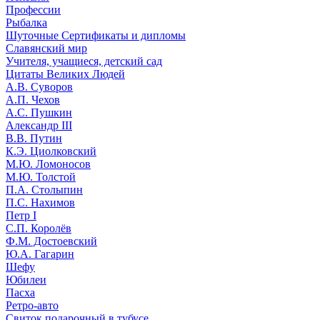
Профессии
Рыбалка
Шуточные Сертификаты и дипломы
Славянский мир
Учителя, учащиеся, детский сад
Цитаты Великих Людей
А.В. Суворов
А.П. Чехов
А.С. Пушкин
Александр III
В.В. Путин
К.Э. Циолковский
М.Ю. Ломоносов
М.Ю. Толстой
П.А. Столыпин
П.С. Нахимов
Петр I
С.П. Королёв
Ф.М. Достоевский
Ю.А. Гагарин
Шефу
Юбилеи
Пасха
Ретро-авто
Свиток подарочный в тубусе