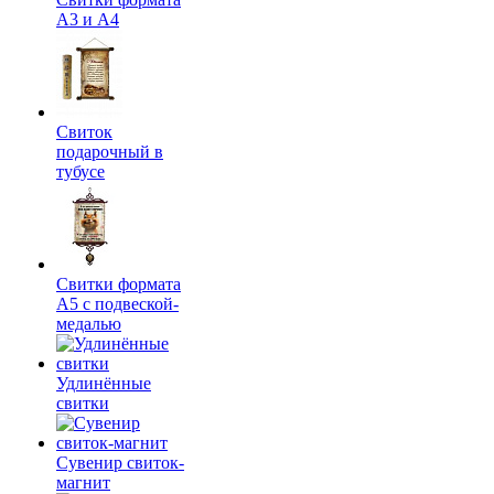
А3 и А4
Свиток
подарочный в
тубусе
Свитки формата
А5 с подвеской-
медалью
Удлинённые
свитки
Сувенир свиток-
магнит