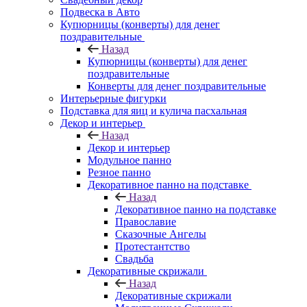
Подвеска в Авто
Купюрницы (конверты) для денег
поздравительные
Назад
Купюрницы (конверты) для денег
поздравительные
Конверты для денег поздравительные
Интерьерные фигурки
Подставка для яиц и кулича пасхальная
Декор и интерьер
Назад
Декор и интерьер
Модульное панно
Резное панно
Декоративное панно на подставке
Назад
Декоративное панно на подставке
Православие
Сказочные Ангелы
Протестантство
Свадьба
Декоративные скрижали
Назад
Декоративные скрижали