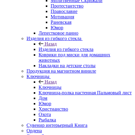
Молитвенные Скрижали
Протестантство
Православие
Мотивация
Раневская
Юмор
Лепестковое панно
Изделия из гибкого стекла
Назад
Изделия из гибкого стекла
Коврики под миски для домашних
животных
Накладки на детские столы
Продукция на магнитном виниле
Ключницы
Назад
Ключницы
Ключница-полка настенная Пальмовый лист
Дом
Юмор
Христианство
Охота
Рыбалка
Сувенир интерьерный Книга
Ордена