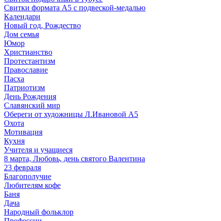
Свитки формата А5 с подвеской-медалью
Календари
Новый год, Рождество
Дом семья
Юмор
Христианство
Протестантизм
Православие
Пасха
Патриотизм
День Рождения
Славянский мир
Обереги от художницы Л.Ивановой А5
Охота
Мотивация
Кухня
Учителя и учащиеся
8 марта, Любовь, день святого Валентина
23 февраля
Благополучие
Любителям кофе
Баня
Дача
Народный фольклор
Профессии