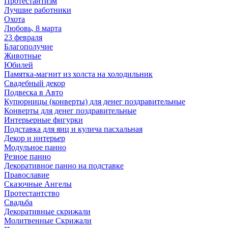
Протестантизм
Лучшие работники
Охота
Любовь, 8 марта
23 февраля
Благополучие
Животные
Юбилей
Памятка-магнит из холста на холодильник
Свадебный декор
Подвеска в Авто
Купюрницы (конверты) для денег поздравительные
Конверты для денег поздравительные
Интерьерные фигурки
Подставка для яиц и кулича пасхальная
Декор и интерьер
Модульное панно
Резное панно
Декоративное панно на подставке
Православие
Сказочные Ангелы
Протестантство
Свадьба
Декоративные скрижали
Молитвенные Скрижали