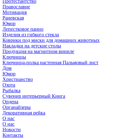
Протестантство
Православие
Мотивация
Раневская
Юмор
Лепестковое панно
Изделия из гибкого стекла
Коврики под миски для домашних животных
Накладки на детские столы
Продукция на магнитном виниле
Ключницы
Ключница-полка настенная Пальмовый лист
Дом
Юмор
Христианство
Охота
Рыбалка
Сувенир интерьерный Книга
Ордена
Органайзеры
Декоративная рейка
О нас
О нас
Новости
Контакты