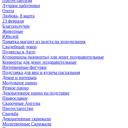
Протестантизм
Лучшие работники
Охота
Любовь, 8 марта
23 февраля
Благополучие
Животные
Юбилей
Памятка-магнит из холста на холодильник
Свадебный декор
Подвеска в Авто
Купюрницы (конверты) для денег поздравительные
Конверты для денег поздравительные
Интерьерные фигурки
Подставка для яиц и кулича пасхальная
Декор и интерьер
Модульное панно
Резное панно
Декоративное панно на подставке
Православие
Сказочные Ангелы
Протестантство
Свадьба
Декоративные скрижали
Молитвенные Скрижали