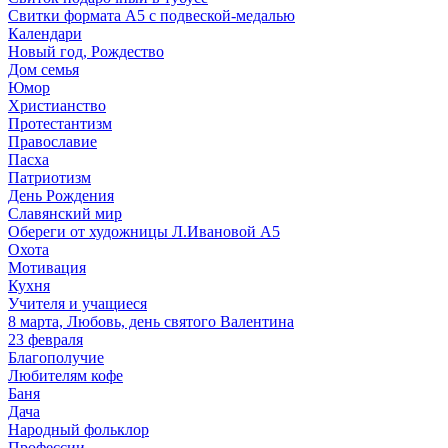
Свитки формата А5 с подвеской-медалью
Календари
Новый год, Рождество
Дом семья
Юмор
Христианство
Протестантизм
Православие
Пасха
Патриотизм
День Рождения
Славянский мир
Обереги от художницы Л.Ивановой А5
Охота
Мотивация
Кухня
Учителя и учащиеся
8 марта, Любовь, день святого Валентина
23 февраля
Благополучие
Любителям кофе
Баня
Дача
Народный фольклор
Профессии