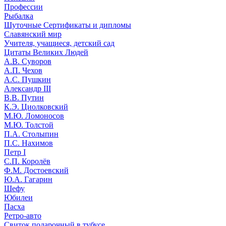
Профессии
Рыбалка
Шуточные Сертификаты и дипломы
Славянский мир
Учителя, учащиеся, детский сад
Цитаты Великих Людей
А.В. Суворов
А.П. Чехов
А.С. Пушкин
Александр III
В.В. Путин
К.Э. Циолковский
М.Ю. Ломоносов
М.Ю. Толстой
П.А. Столыпин
П.С. Нахимов
Петр I
С.П. Королёв
Ф.М. Достоевский
Ю.А. Гагарин
Шефу
Юбилеи
Пасха
Ретро-авто
Свиток подарочный в тубусе