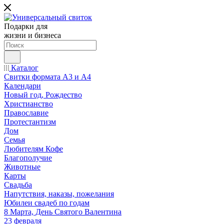
Подарки для
жизни и бизнеса
Каталог
Свитки формата А3 и А4
Календари
Новый год, Рождество
Христианство
Православие
Протестантизм
Дом
Семья
Любителям Кофе
Благополучие
Животные
Карты
Свадьба
Напутствия, наказы, пожелания
Юбилеи свадеб по годам
8 Марта, День Святого Валентина
23 февраля