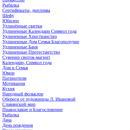
Рыбалка
Сертификаты, дипломы
Шефу
Юбилеи
Удлинённые свитки
Удлиненные Календари Символ года
Удлиненные Христианство
Удлиненные Дом Семья Благополучие
Удлиненные Баня
Удлиненные Протестантство
Сувенир свиток-магнит
Календари, Символ года
Дом и Семья
Юмор
Патриотизм
Мотивация
Кухня
Народный фольклор
Обереги от художницы Л. Ивановой
Славянский мир
Православие и Благословение
Рыбалка
Дача
День рождения