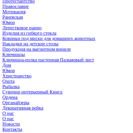
Протестантство
Православие
Мотивация
Раневская
Юмор
Лепестковое панно
Изделия из гибкого стекла
Коврики под миски для домашних животных
Накладки на детские столы
Продукция на магнитном виниле
Ключницы
Ключница-полка настенная Пальмовый лист
Дом
Юмор
Христианство
Охота
Рыбалка
Сувенир интерьерный Книга
Ордена
Органайзеры
Декоративная рейка
О нас
О нас
Новости
Контакты