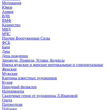
Мотивация
Юмор
Армия
ВДВ
ВМФ
Казачество
МВД
МЧС
Прочие Вооруженные Силы
ФСБ
Баня
Дача
День рождения
Заповеди, Правила, Уставы, Кодексы
Имена мужские и женские вертикальные и горизонтальные
Женские
Мужские
Картины известных художников
Кухня
Народный фольклор
Натюрморты
Сказочные герои от художницы Л.Ивановой
Охота
Патриотизм
Пейзажи