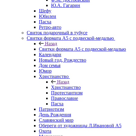
Ю.А. Гагарин
Шефу
Юбилеи
Пасха
Ретро-авто
Свиток подарочный в тубусе
Свитки формата А5 с подвеской-медалью
Назад
Свитки формата А5 с подвеской-медалью
Календари
Новый год, Рождество
Дом семья
Юмор
Христианство
Назад
Христианство
Протестантизм
Православие
Пасха
Патриотизм
День Рождения
Славянский мир
Обереги от художницы Л.Ивановой А5
Охота