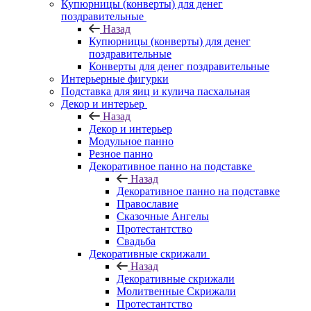
Купюрницы (конверты) для денег
поздравительные
Назад
Купюрницы (конверты) для денег
поздравительные
Конверты для денег поздравительные
Интерьерные фигурки
Подставка для яиц и кулича пасхальная
Декор и интерьер
Назад
Декор и интерьер
Модульное панно
Резное панно
Декоративное панно на подставке
Назад
Декоративное панно на подставке
Православие
Сказочные Ангелы
Протестантство
Свадьба
Декоративные скрижали
Назад
Декоративные скрижали
Молитвенные Скрижали
Протестантство