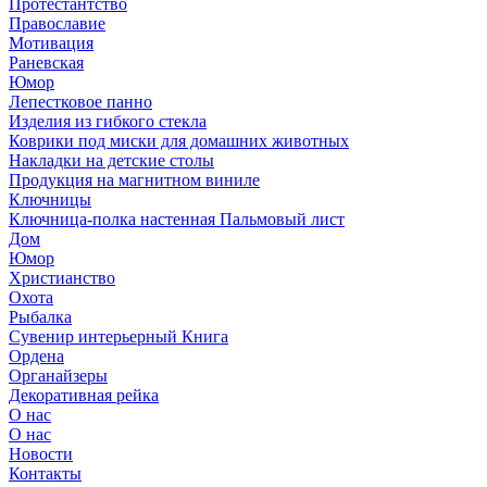
Протестантство
Православие
Мотивация
Раневская
Юмор
Лепестковое панно
Изделия из гибкого стекла
Коврики под миски для домашних животных
Накладки на детские столы
Продукция на магнитном виниле
Ключницы
Ключница-полка настенная Пальмовый лист
Дом
Юмор
Христианство
Охота
Рыбалка
Сувенир интерьерный Книга
Ордена
Органайзеры
Декоративная рейка
О нас
О нас
Новости
Контакты