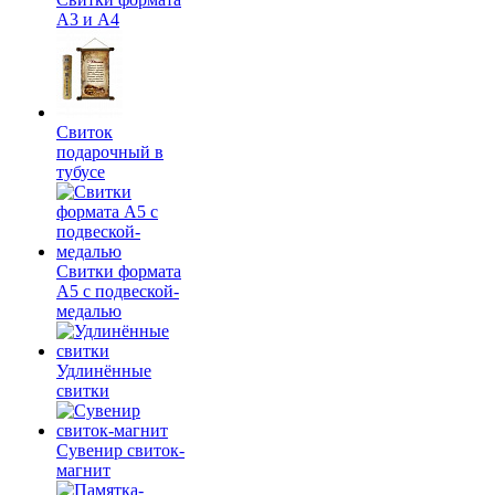
А3 и А4
Свиток
подарочный в
тубусе
Свитки формата
А5 с подвеской-
медалью
Удлинённые
свитки
Сувенир свиток-
магнит