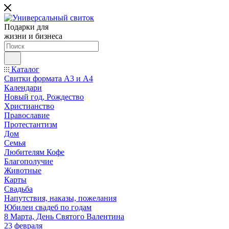
Подарки для
жизни и бизнеса
Каталог
Свитки формата А3 и А4
Календари
Новый год, Рождество
Христианство
Православие
Протестантизм
Дом
Семья
Любителям Кофе
Благополучие
Животные
Карты
Свадьба
Напутствия, наказы, пожелания
Юбилеи свадеб по годам
8 Марта, День Святого Валентина
23 февраля