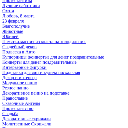
Протестантизм
Лучшие работники
Охота
Любовь, 8 марта
23 февраля
Благополучие
Животные
Юбилей
Памятка-магнит из холста на холодильник
Свадебный декор
Подвеска в Авто
Купюрницы (конверты) для денег поздравительные
Конверты для денег поздравительные
Интерьерные фигурки
Подставка для яиц и кулича пасхальная
Декор и интерьер
Модульное панно
Резное панно
Декоративное панно на подставке
Православие
Сказочные Ангелы
Протестантство
Свадьба
Декоративные скрижали
Молитвенные Скрижали