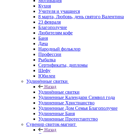
Мотивация
Кухня
Учителя и учащиеся
8 марта, Любовь, день святого Валентина
23 февраля
Благополучие
Любителям кофе
Баня
Дача
Народный фольклор
Профессии
Рыбалка
Сертификаты, дипломы
Шефу
Юбилеи
Удлинённые свитки
Назад
Удлинённые свитки
Удлиненные Календари Символ года
Удлиненные Христианство
Удлиненные Дом Семья Благополучие
Удлиненные Баня
Удлиненные Протестантство
Сувенир свиток-магнит
Назад