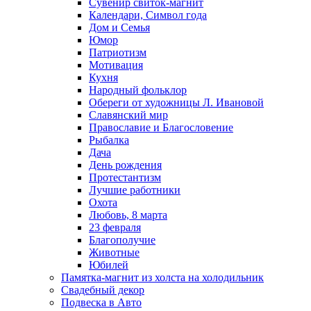
Сувенир свиток-магнит
Календари, Символ года
Дом и Семья
Юмор
Патриотизм
Мотивация
Кухня
Народный фольклор
Обереги от художницы Л. Ивановой
Славянский мир
Православие и Благословение
Рыбалка
Дача
День рождения
Протестантизм
Лучшие работники
Охота
Любовь, 8 марта
23 февраля
Благополучие
Животные
Юбилей
Памятка-магнит из холста на холодильник
Свадебный декор
Подвеска в Авто