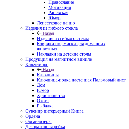
Православие
Мотивация
Раневская
Юмор
Лепестковое панно
Изделия из гибкого стекла
Назад
Изделия из гибкого стекла
Коврики под миски для домашних
животных
Накладки на детские столы
Продукция на магнитном виниле
Ключницы
Назад
Ключницы
Ключница-полка настенная Пальмовый лист
Дом
Юмор
Христианство
Охота
Рыбалка
Сувенир интерьерный Книга
Ордена
Органайзеры
Декоративная рейка