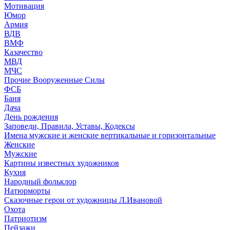
Мотивация
Юмор
Армия
ВДВ
ВМФ
Казачество
МВД
МЧС
Прочие Вооруженные Силы
ФСБ
Баня
Дача
День рождения
Заповеди, Правила, Уставы, Кодексы
Имена мужские и женские вертикальные и горизонтальные
Женские
Мужские
Картины известных художников
Кухня
Народный фольклор
Натюрморты
Сказочные герои от художницы Л.Ивановой
Охота
Патриотизм
Пейзажи