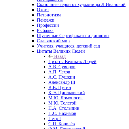
Сказочные герои от художницы Л.Ивановой
Охота
Патриотизм
Пейзажи
Профессии
Рыбалка
Шуточные Сертификаты и дипломы
Славянский мир
Учителя, учащиеся, детский сад
Цитаты Великих Людей
Назад
Цитаты Великих Людей
А.В. Суворов
А.П. Чехов
А.С. Пушкин
Александр III
В.В. Путин
К.Э. Циолковский
М.Ю. Ломоносов
М.Ю. Толстой
П.А. Столыпин
П.С. Нахимов
Петр I
С.П. Королёв
Ф.М. Достоевский