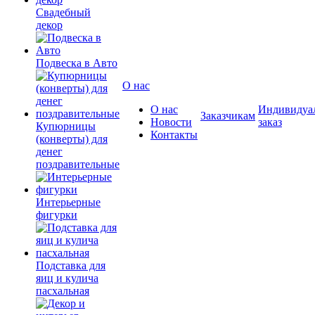
Свадебный
декор
Подвеска в Авто
О нас
О нас
Индивидуа
Заказчикам
Новости
заказ
Купюрницы
Контакты
(конверты) для
денег
поздравительные
Интерьерные
фигурки
Подставка для
яиц и кулича
пасхальная