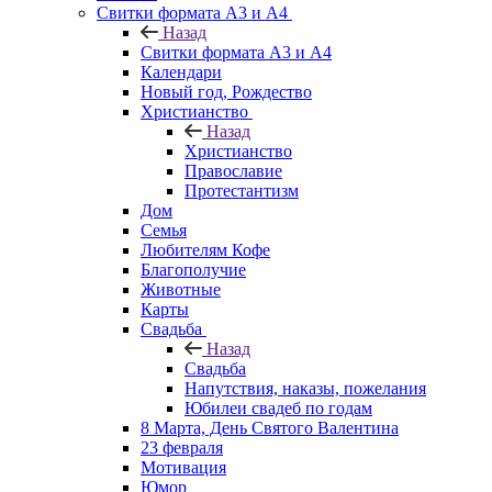
Свитки формата А3 и А4
Назад
Свитки формата А3 и А4
Календари
Новый год, Рождество
Христианство
Назад
Христианство
Православие
Протестантизм
Дом
Семья
Любителям Кофе
Благополучие
Животные
Карты
Свадьба
Назад
Свадьба
Напутствия, наказы, пожелания
Юбилеи свадеб по годам
8 Марта, День Святого Валентина
23 февраля
Мотивация
Юмор