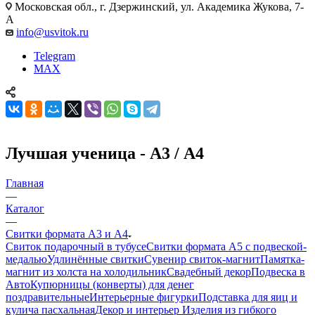
Московская обл., г. Дзержинский, ул. Академика Жукова, 7-
А
info@usvitok.ru
Telegram
MAX
Лучшая ученица - А3 / А4
Главная
—
Каталог
—
Свитки формата А3 и А4
Свиток подарочный в тубусе
Свитки формата А5 с подвеской-
медалью
Удлинённые свитки
Сувенир свиток-магнит
Памятка-
магнит из холста на холодильник
Свадебный декор
Подвеска в
Авто
Купюрницы (конверты) для денег
поздравительные
Интерьерные фигурки
Подставка для яиц и
кулича пасхальная
Декор и интерьер
Изделия из гибкого