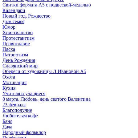
Свитки формата А5 с подвеской-медалью
Календари
Новый год, Рождество
Дом семья
Юмор
Христианство
Протестантизм
Православие
Пасха
Патриотизм
День Рождения
Славянский мир
Обереги от художницы Л.Ивановой А5
Охота
Мотивация
Кухня
Учителя и учащиеся
8 марта, Любовь, день святого Валентина
23 февраля
Благополучие
Любителям кофе
Баня
Дача
Народный фольклор
Профессии