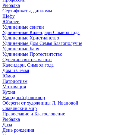
Рыбалка
Сертификаты, дипломы
Шефу
Юбилеи
Удлинённые свитки
Удлиненные Календари Символ года
Удлиненные Христианство
Удлиненные Дом Семья Благополучие
Удлиненные Баня
Удлиненные Протестантство
Сувенир свиток-магнит
Календари, Символ года
Дом и Семья
Юмор
Патриотизм
Мотивация
Кухня
Народный фольклор
Обереги от художницы Л. Ивановой
Славянский мир
Православие и Благословение
Рыбалка
Дача
День рождения