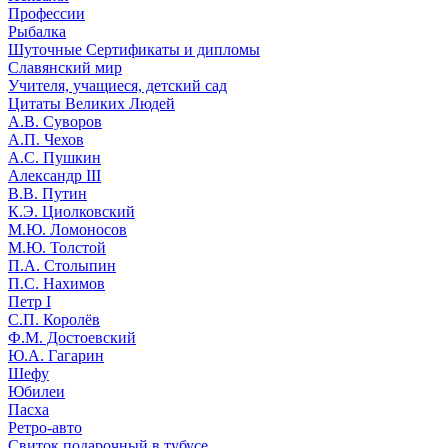
Профессии
Рыбалка
Шуточные Сертификаты и дипломы
Славянский мир
Учителя, учащиеся, детский сад
Цитаты Великих Людей
А.В. Суворов
А.П. Чехов
А.С. Пушкин
Александр III
В.В. Путин
К.Э. Циолковский
М.Ю. Ломоносов
М.Ю. Толстой
П.А. Столыпин
П.С. Нахимов
Петр I
С.П. Королёв
Ф.М. Достоевский
Ю.А. Гагарин
Шефу
Юбилеи
Пасха
Ретро-авто
Свиток подарочный в тубусе