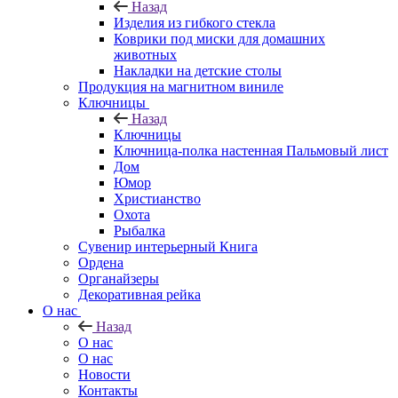
Назад
Изделия из гибкого стекла
Коврики под миски для домашних
животных
Накладки на детские столы
Продукция на магнитном виниле
Ключницы
Назад
Ключницы
Ключница-полка настенная Пальмовый лист
Дом
Юмор
Христианство
Охота
Рыбалка
Сувенир интерьерный Книга
Ордена
Органайзеры
Декоративная рейка
О нас
Назад
О нас
О нас
Новости
Контакты