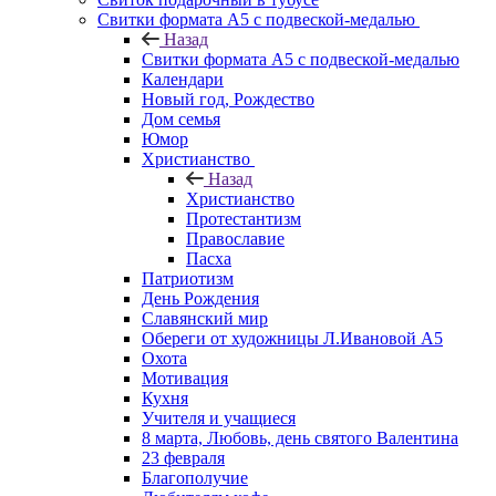
Свитки формата А5 с подвеской-медалью
Назад
Свитки формата А5 с подвеской-медалью
Календари
Новый год, Рождество
Дом семья
Юмор
Христианство
Назад
Христианство
Протестантизм
Православие
Пасха
Патриотизм
День Рождения
Славянский мир
Обереги от художницы Л.Ивановой А5
Охота
Мотивация
Кухня
Учителя и учащиеся
8 марта, Любовь, день святого Валентина
23 февраля
Благополучие