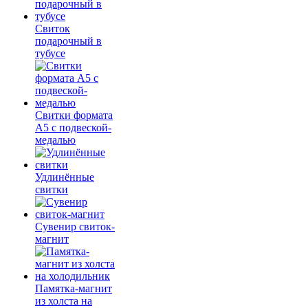
Свиток
подарочный в
тубусе
Свитки формата
А5 с подвеской-
медалью
Удлинённые
свитки
Сувенир свиток-
магнит
Памятка-магнит
из холста на