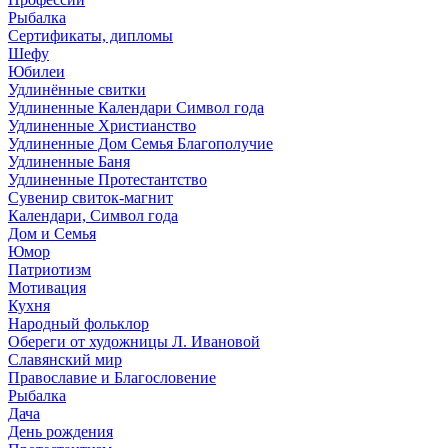
Рыбалка
Сертификаты, дипломы
Шефу
Юбилеи
Удлинённые свитки
Удлиненные Календари Символ года
Удлиненные Христианство
Удлиненные Дом Семья Благополучие
Удлиненные Баня
Удлиненные Протестантство
Сувенир свиток-магнит
Календари, Символ года
Дом и Семья
Юмор
Патриотизм
Мотивация
Кухня
Народный фольклор
Обереги от художницы Л. Ивановой
Славянский мир
Православие и Благословение
Рыбалка
Дача
День рождения