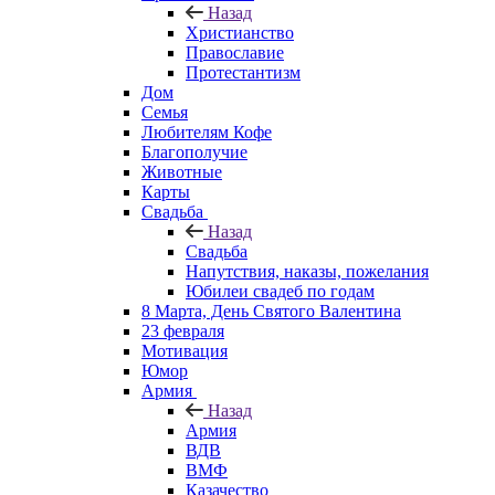
Назад
Христианство
Православие
Протестантизм
Дом
Семья
Любителям Кофе
Благополучие
Животные
Карты
Свадьба
Назад
Свадьба
Напутствия, наказы, пожелания
Юбилеи свадеб по годам
8 Марта, День Святого Валентина
23 февраля
Мотивация
Юмор
Армия
Назад
Армия
ВДВ
ВМФ
Казачество