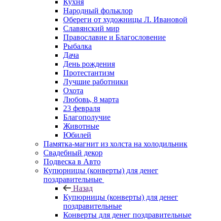
Кухня
Народный фольклор
Обереги от художницы Л. Ивановой
Славянский мир
Православие и Благословение
Рыбалка
Дача
День рождения
Протестантизм
Лучшие работники
Охота
Любовь, 8 марта
23 февраля
Благополучие
Животные
Юбилей
Памятка-магнит из холста на холодильник
Свадебный декор
Подвеска в Авто
Купюрницы (конверты) для денег
поздравительные
Назад
Купюрницы (конверты) для денег
поздравительные
Конверты для денег поздравительные