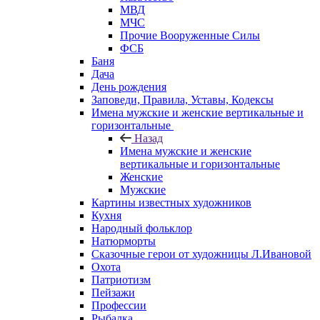
МВД
МЧС
Прочие Вооруженные Силы
ФСБ
Баня
Дача
День рождения
Заповеди, Правила, Уставы, Кодексы
Имена мужские и женские вертикальные и
горизонтальные
Назад
Имена мужские и женские
вертикальные и горизонтальные
Женские
Мужские
Картины известных художников
Кухня
Народный фольклор
Натюрморты
Сказочные герои от художницы Л.Ивановой
Охота
Патриотизм
Пейзажи
Профессии
Рыбалка