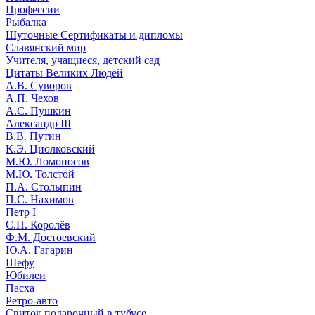
Профессии
Рыбалка
Шуточные Сертификаты и дипломы
Славянский мир
Учителя, учащиеся, детский сад
Цитаты Великих Людей
А.В. Суворов
А.П. Чехов
А.С. Пушкин
Александр III
В.В. Путин
К.Э. Циолковский
М.Ю. Ломоносов
М.Ю. Толстой
П.А. Столыпин
П.С. Нахимов
Петр I
С.П. Королёв
Ф.М. Достоевский
Ю.А. Гагарин
Шефу
Юбилеи
Пасха
Ретро-авто
Свиток подарочный в тубусе