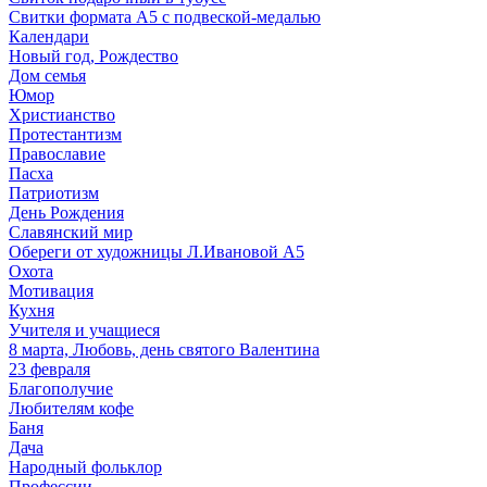
Свитки формата А5 с подвеской-медалью
Календари
Новый год, Рождество
Дом семья
Юмор
Христианство
Протестантизм
Православие
Пасха
Патриотизм
День Рождения
Славянский мир
Обереги от художницы Л.Ивановой А5
Охота
Мотивация
Кухня
Учителя и учащиеся
8 марта, Любовь, день святого Валентина
23 февраля
Благополучие
Любителям кофе
Баня
Дача
Народный фольклор
Профессии