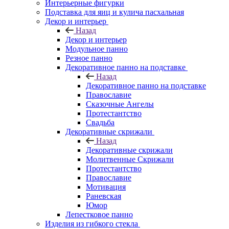
Интерьерные фигурки
Подставка для яиц и кулича пасхальная
Декор и интерьер
Назад
Декор и интерьер
Модульное панно
Резное панно
Декоративное панно на подставке
Назад
Декоративное панно на подставке
Православие
Сказочные Ангелы
Протестантство
Свадьба
Декоративные скрижали
Назад
Декоративные скрижали
Молитвенные Скрижали
Протестантство
Православие
Мотивация
Раневская
Юмор
Лепестковое панно
Изделия из гибкого стекла