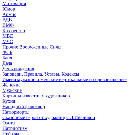
Мотивация
Юмор
Армия
ВДВ
ВМФ
Казачество
МВД
МЧС
Прочие Вооруженные Силы
ФСБ
Баня
Дача
День рождения
Заповеди, Правила, Уставы, Кодексы
Имена мужские и женские вертикальные и горизонтальные
Женские
Мужские
Картины известных художников
Кухня
Народный фольклор
Натюрморты
Сказочные герои от художницы Л.Ивановой
Охота
Патриотизм
Пейзажи