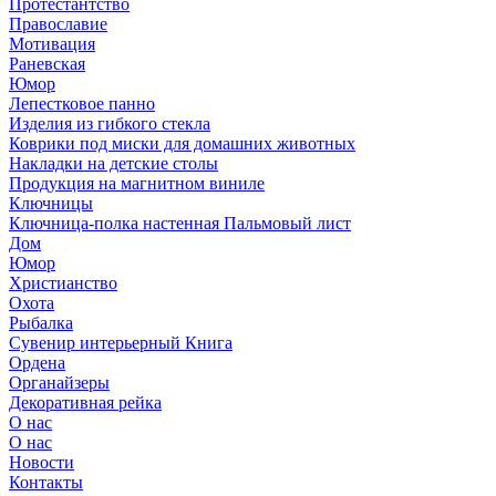
Протестантство
Православие
Мотивация
Раневская
Юмор
Лепестковое панно
Изделия из гибкого стекла
Коврики под миски для домашних животных
Накладки на детские столы
Продукция на магнитном виниле
Ключницы
Ключница-полка настенная Пальмовый лист
Дом
Юмор
Христианство
Охота
Рыбалка
Сувенир интерьерный Книга
Ордена
Органайзеры
Декоративная рейка
О нас
О нас
Новости
Контакты