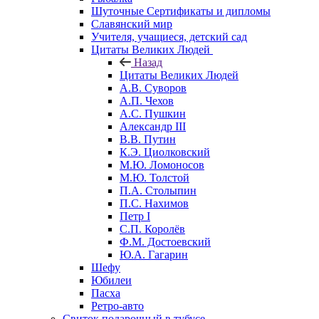
Шуточные Сертификаты и дипломы
Славянский мир
Учителя, учащиеся, детский сад
Цитаты Великих Людей
Назад
Цитаты Великих Людей
А.В. Суворов
А.П. Чехов
А.С. Пушкин
Александр III
В.В. Путин
К.Э. Циолковский
М.Ю. Ломоносов
М.Ю. Толстой
П.А. Столыпин
П.С. Нахимов
Петр I
С.П. Королёв
Ф.М. Достоевский
Ю.А. Гагарин
Шефу
Юбилеи
Пасха
Ретро-авто
Свиток подарочный в тубусе