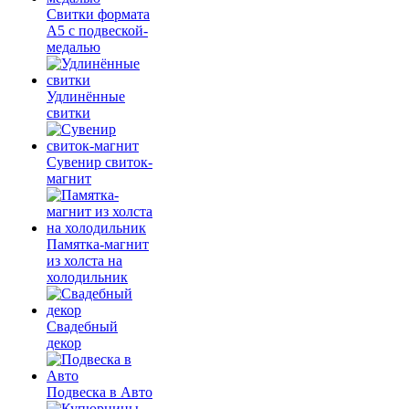
Свитки формата
А5 с подвеской-
медалью
Удлинённые
свитки
Сувенир свиток-
магнит
Памятка-магнит
из холста на
холодильник
Свадебный
декор
Подвеска в Авто