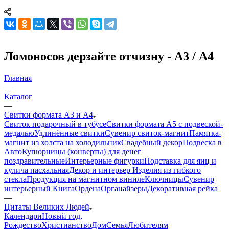
Ломоносов дерзайте отчизну - А3 / А4
Главная
—
Каталог
—
Свитки формата А3 и А4
Свиток подарочный в тубусе
Свитки формата А5 с подвеской-
медалью
Удлинённые свитки
Сувенир свиток-магнит
Памятка-
магнит из холста на холодильник
Свадебный декор
Подвеска в
Авто
Купюрницы (конверты) для денег
поздравительные
Интерьерные фигурки
Подставка для яиц и
кулича пасхальная
Декор и интерьер
Изделия из гибкого
стекла
Продукция на магнитном виниле
Ключницы
Сувенир
интерьерный Книга
Ордена
Органайзеры
Декоративная рейка
—
Цитаты Великих Людей
Календари
Новый год,
Рождество
Христианство
Дом
Семья
Любителям