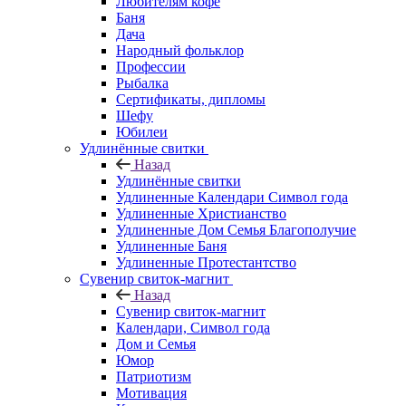
Любителям кофе
Баня
Дача
Народный фольклор
Профессии
Рыбалка
Сертификаты, дипломы
Шефу
Юбилеи
Удлинённые свитки
Назад
Удлинённые свитки
Удлиненные Календари Символ года
Удлиненные Христианство
Удлиненные Дом Семья Благополучие
Удлиненные Баня
Удлиненные Протестантство
Сувенир свиток-магнит
Назад
Сувенир свиток-магнит
Календари, Символ года
Дом и Семья
Юмор
Патриотизм
Мотивация