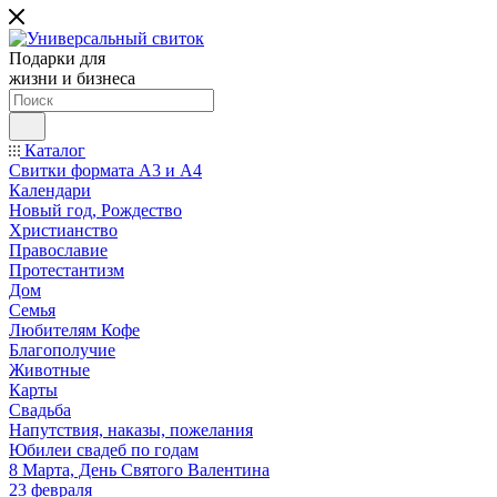
Подарки для
жизни и бизнеса
Каталог
Свитки формата А3 и А4
Календари
Новый год, Рождество
Христианство
Православие
Протестантизм
Дом
Семья
Любителям Кофе
Благополучие
Животные
Карты
Свадьба
Напутствия, наказы, пожелания
Юбилеи свадеб по годам
8 Марта, День Святого Валентина
23 февраля