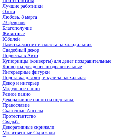
Протестантизм
Лучшие работники
Охота
Любовь, 8 марта
23 февраля
Благополучие
Животные
Юбилей
Памятка-магнит из холста на холодильник
Свадебный декор
Подвеска в Авто
Купюрницы (конверты) для денег поздравительные
Конверты для денег поздравительные
Интерьерные фигурки
Подставка для яиц и кулича пасхальная
Декор и интерьер
Модульное панно
Резное панно
Декоративное панно на подставке
Православие
Сказочные Ангелы
Протестантство
Свадьба
Декоративные скрижали
Молитвенные Скрижали