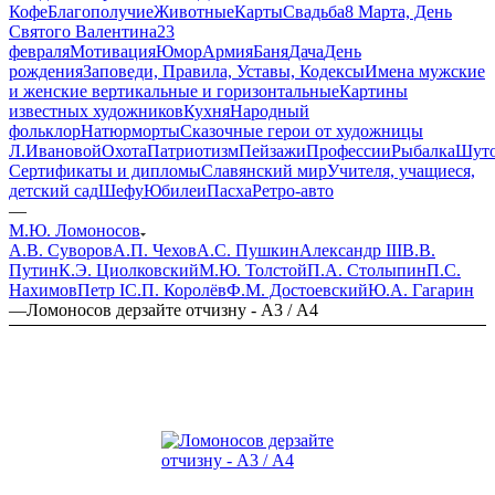
Кофе
Благополучие
Животные
Карты
Свадьба
8 Марта, День
Святого Валентина
23
февраля
Мотивация
Юмор
Армия
Баня
Дача
День
рождения
Заповеди, Правила, Уставы, Кодексы
Имена мужские
и женские вертикальные и горизонтальные
Картины
известных художников
Кухня
Народный
фольклор
Натюрморты
Сказочные герои от художницы
Л.Ивановой
Охота
Патриотизм
Пейзажи
Профессии
Рыбалка
Шут
Сертификаты и дипломы
Славянский мир
Учителя, учащиеся,
детский сад
Шефу
Юбилеи
Пасха
Ретро-авто
—
М.Ю. Ломоносов
А.В. Суворов
А.П. Чехов
А.С. Пушкин
Александр III
В.В.
Путин
К.Э. Циолковский
М.Ю. Толстой
П.А. Столыпин
П.С.
Нахимов
Петр I
С.П. Королёв
Ф.М. Достоевский
Ю.А. Гагарин
—
Ломоносов дерзайте отчизну - А3 / А4