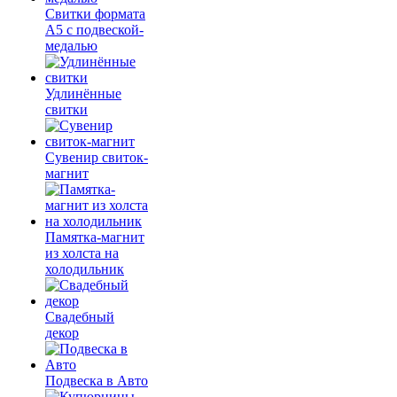
Свитки формата
А5 с подвеской-
медалью
Удлинённые
свитки
Сувенир свиток-
магнит
Памятка-магнит
из холста на
холодильник
Свадебный
декор
Подвеска в Авто