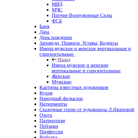
МВД
МЧС
Прочие Вооруженные Силы
ФСБ
Баня
Дача
День рождения
Заповеди, Правила, Уставы, Кодексы
Имена мужские и женские вертикальные и
горизонтальные
Назад
Имена мужские и женские
вертикальные и горизонтальные
Женские
Мужские
Картины известных художников
Кухня
Народный фольклор
Натюрморты
Сказочные герои от художницы Л.Ивановой
Охота
Патриотизм
Пейзажи
Профессии
Рыбалка