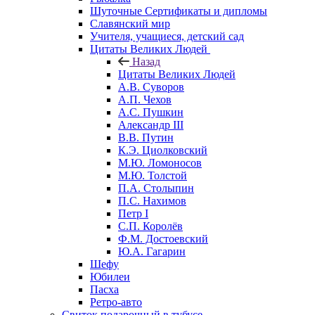
Шуточные Сертификаты и дипломы
Славянский мир
Учителя, учащиеся, детский сад
Цитаты Великих Людей
Назад
Цитаты Великих Людей
А.В. Суворов
А.П. Чехов
А.С. Пушкин
Александр III
В.В. Путин
К.Э. Циолковский
М.Ю. Ломоносов
М.Ю. Толстой
П.А. Столыпин
П.С. Нахимов
Петр I
С.П. Королёв
Ф.М. Достоевский
Ю.А. Гагарин
Шефу
Юбилеи
Пасха
Ретро-авто
Свиток подарочный в тубусе