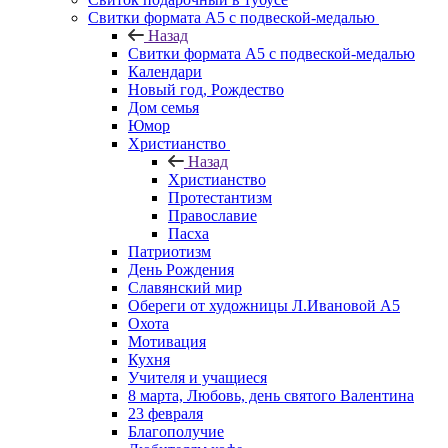
Свитки формата А5 с подвеской-медалью
Назад
Свитки формата А5 с подвеской-медалью
Календари
Новый год, Рождество
Дом семья
Юмор
Христианство
Назад
Христианство
Протестантизм
Православие
Пасха
Патриотизм
День Рождения
Славянский мир
Обереги от художницы Л.Ивановой А5
Охота
Мотивация
Кухня
Учителя и учащиеся
8 марта, Любовь, день святого Валентина
23 февраля
Благополучие