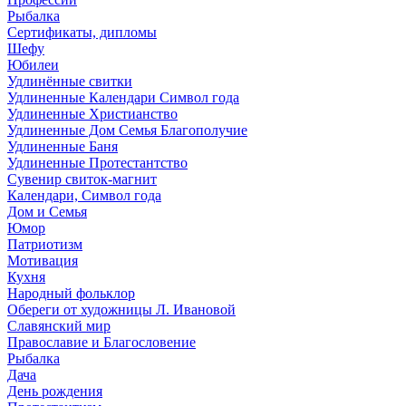
Рыбалка
Сертификаты, дипломы
Шефу
Юбилеи
Удлинённые свитки
Удлиненные Календари Символ года
Удлиненные Христианство
Удлиненные Дом Семья Благополучие
Удлиненные Баня
Удлиненные Протестантство
Сувенир свиток-магнит
Календари, Символ года
Дом и Семья
Юмор
Патриотизм
Мотивация
Кухня
Народный фольклор
Обереги от художницы Л. Ивановой
Славянский мир
Православие и Благословение
Рыбалка
Дача
День рождения