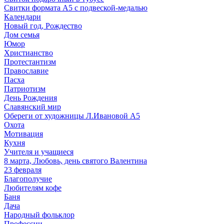
Свитки формата А5 с подвеской-медалью
Календари
Новый год, Рождество
Дом семья
Юмор
Христианство
Протестантизм
Православие
Пасха
Патриотизм
День Рождения
Славянский мир
Обереги от художницы Л.Ивановой А5
Охота
Мотивация
Кухня
Учителя и учащиеся
8 марта, Любовь, день святого Валентина
23 февраля
Благополучие
Любителям кофе
Баня
Дача
Народный фольклор
Профессии