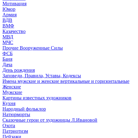
Мотивация
Юмор
Армия
ВДВ
ВМФ
Казачество
МВД
МЧС
Прочие Вооруженные Силы
ФСБ
Баня
Дача
День рождения
Заповеди, Правила, Уставы, Кодексы
Имена мужские и женские вертикальные и горизонтальные
Женские
Мужские
Картины известных художников
Кухня
Народный фольклор
Натюрморты
Сказочные герои от художницы Л.Ивановой
Охота
Патриотизм
Пейзажи