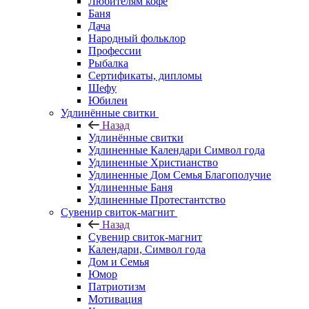
Любителям кофе
Баня
Дача
Народный фольклор
Профессии
Рыбалка
Сертификаты, дипломы
Шефу
Юбилеи
Удлинённые свитки
Назад
Удлинённые свитки
Удлиненные Календари Символ года
Удлиненные Христианство
Удлиненные Дом Семья Благополучие
Удлиненные Баня
Удлиненные Протестантство
Сувенир свиток-магнит
Назад
Сувенир свиток-магнит
Календари, Символ года
Дом и Семья
Юмор
Патриотизм
Мотивация