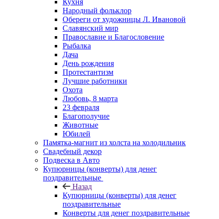
Кухня
Народный фольклор
Обереги от художницы Л. Ивановой
Славянский мир
Православие и Благословение
Рыбалка
Дача
День рождения
Протестантизм
Лучшие работники
Охота
Любовь, 8 марта
23 февраля
Благополучие
Животные
Юбилей
Памятка-магнит из холста на холодильник
Свадебный декор
Подвеска в Авто
Купюрницы (конверты) для денег
поздравительные
Назад
Купюрницы (конверты) для денег
поздравительные
Конверты для денег поздравительные