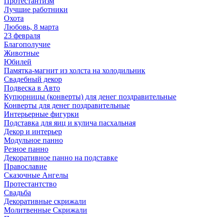
Протестантизм
Лучшие работники
Охота
Любовь, 8 марта
23 февраля
Благополучие
Животные
Юбилей
Памятка-магнит из холста на холодильник
Свадебный декор
Подвеска в Авто
Купюрницы (конверты) для денег поздравительные
Конверты для денег поздравительные
Интерьерные фигурки
Подставка для яиц и кулича пасхальная
Декор и интерьер
Модульное панно
Резное панно
Декоративное панно на подставке
Православие
Сказочные Ангелы
Протестантство
Свадьба
Декоративные скрижали
Молитвенные Скрижали