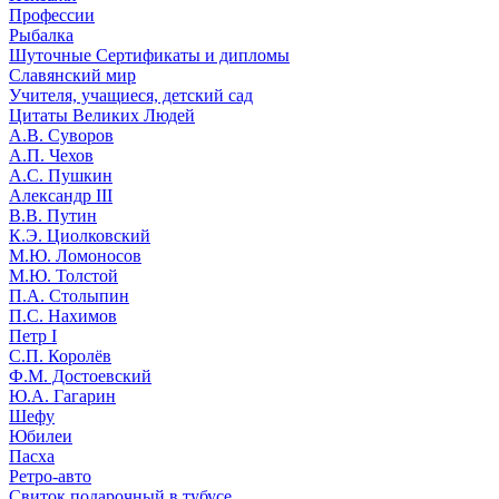
Профессии
Рыбалка
Шуточные Сертификаты и дипломы
Славянский мир
Учителя, учащиеся, детский сад
Цитаты Великих Людей
А.В. Суворов
А.П. Чехов
А.С. Пушкин
Александр III
В.В. Путин
К.Э. Циолковский
М.Ю. Ломоносов
М.Ю. Толстой
П.А. Столыпин
П.С. Нахимов
Петр I
С.П. Королёв
Ф.М. Достоевский
Ю.А. Гагарин
Шефу
Юбилеи
Пасха
Ретро-авто
Свиток подарочный в тубусе