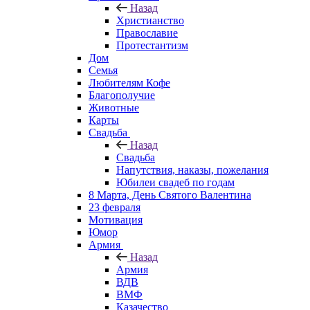
Назад
Христианство
Православие
Протестантизм
Дом
Семья
Любителям Кофе
Благополучие
Животные
Карты
Свадьба
Назад
Свадьба
Напутствия, наказы, пожелания
Юбилеи свадеб по годам
8 Марта, День Святого Валентина
23 февраля
Мотивация
Юмор
Армия
Назад
Армия
ВДВ
ВМФ
Казачество