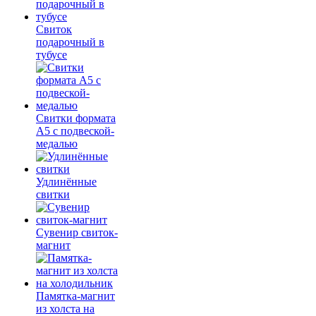
Свиток
подарочный в
тубусе
Свитки формата
А5 с подвеской-
медалью
Удлинённые
свитки
Сувенир свиток-
магнит
Памятка-магнит
из холста на