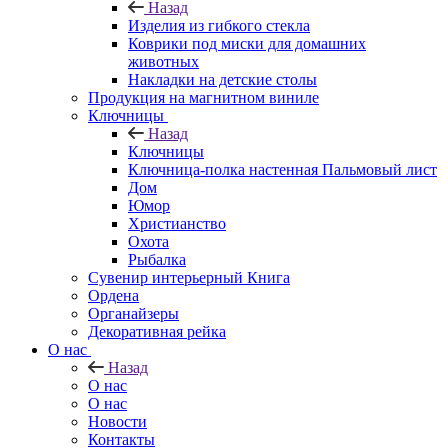
Назад
Изделия из гибкого стекла
Коврики под миски для домашних
животных
Накладки на детские столы
Продукция на магнитном виниле
Ключницы
Назад
Ключницы
Ключница-полка настенная Пальмовый лист
Дом
Юмор
Христианство
Охота
Рыбалка
Сувенир интерьерный Книга
Ордена
Органайзеры
Декоративная рейка
О нас
Назад
О нас
О нас
Новости
Контакты