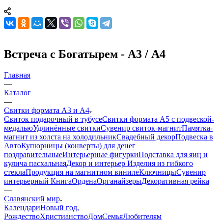
Встреча с Богатырем - А3 / А4
Главная
—
Каталог
—
Свитки формата А3 и А4
Свиток подарочный в тубусе
Свитки формата А5 с подвеской-
медалью
Удлинённые свитки
Сувенир свиток-магнит
Памятка-
магнит из холста на холодильник
Свадебный декор
Подвеска в
Авто
Купюрницы (конверты) для денег
поздравительные
Интерьерные фигурки
Подставка для яиц и
кулича пасхальная
Декор и интерьер
Изделия из гибкого
стекла
Продукция на магнитном виниле
Ключницы
Сувенир
интерьерный Книга
Ордена
Органайзеры
Декоративная рейка
—
Славянский мир
Календари
Новый год,
Рождество
Христианство
Дом
Семья
Любителям