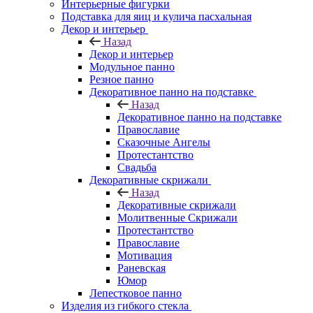
Интерьерные фигурки
Подставка для яиц и кулича пасхальная
Декор и интерьер
Назад
Декор и интерьер
Модульное панно
Резное панно
Декоративное панно на подставке
Назад
Декоративное панно на подставке
Православие
Сказочные Ангелы
Протестантство
Свадьба
Декоративные скрижали
Назад
Декоративные скрижали
Молитвенные Скрижали
Протестантство
Православие
Мотивация
Раневская
Юмор
Лепестковое панно
Изделия из гибкого стекла