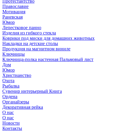
Протестантство
Православие
Мотивация
Раневская
Юмор
Лепестковое панно
Изделия из гибкого стекла
Коврики под миски для домашних животных
Накладки на детские столы
Продукция на магнитном виниле
Ключницы
Ключница-полка настенная Пальмовый лист
Дом
Юмор
Христианство
Охота
Рыбалка
Сувенир интерьерный Книга
Ордена
Органайзеры
Декоративная рейка
О нас
О нас
Новости
Контакты