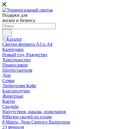
Подарки для
жизни и бизнеса
Каталог
Свитки формата А3 и А4
Календари
Новый год, Рождество
Христианство
Православие
Протестантизм
Дом
Семья
Любителям Кофе
Благополучие
Животные
Карты
Свадьба
Напутствия, наказы, пожелания
Юбилеи свадеб по годам
8 Марта, День Святого Валентина
23 февраля