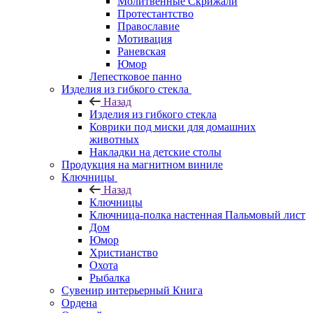
Молитвенные Скрижали
Протестантство
Православие
Мотивация
Раневская
Юмор
Лепестковое панно
Изделия из гибкого стекла
Назад
Изделия из гибкого стекла
Коврики под миски для домашних
животных
Накладки на детские столы
Продукция на магнитном виниле
Ключницы
Назад
Ключницы
Ключница-полка настенная Пальмовый лист
Дом
Юмор
Христианство
Охота
Рыбалка
Сувенир интерьерный Книга
Ордена