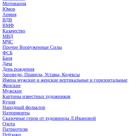
Мотивация
Юмор
Армия
ВДВ
ВМФ
Казачество
МВД
МЧС
Прочие Вооруженные Силы
ФСБ
Баня
Дача
День рождения
Заповеди, Правила, Уставы, Кодексы
Имена мужские и женские вертикальные и горизонтальные
Женские
Мужские
Картины известных художников
Кухня
Народный фольклор
Натюрморты
Сказочные герои от художницы Л.Ивановой
Охота
Патриотизм
Пейзажи