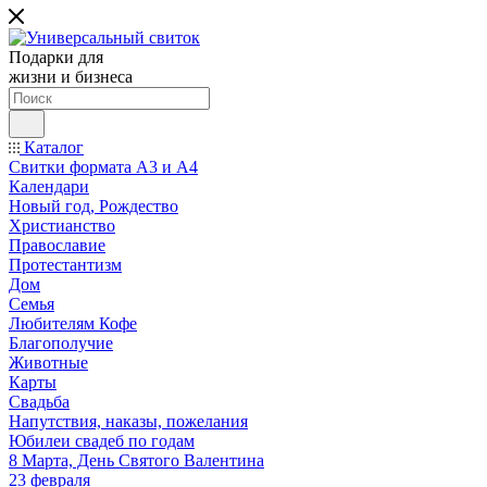
Подарки для
жизни и бизнеса
Каталог
Свитки формата А3 и А4
Календари
Новый год, Рождество
Христианство
Православие
Протестантизм
Дом
Семья
Любителям Кофе
Благополучие
Животные
Карты
Свадьба
Напутствия, наказы, пожелания
Юбилеи свадеб по годам
8 Марта, День Святого Валентина
23 февраля