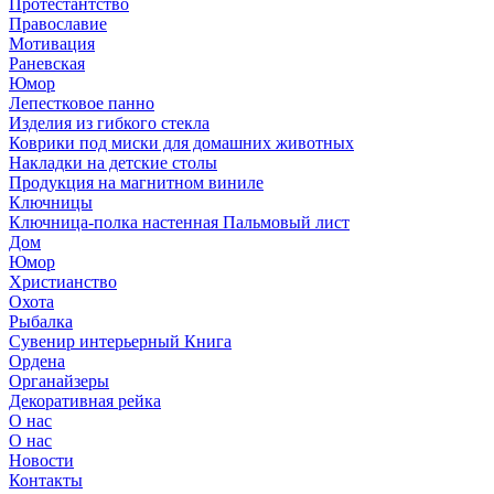
Протестантство
Православие
Мотивация
Раневская
Юмор
Лепестковое панно
Изделия из гибкого стекла
Коврики под миски для домашних животных
Накладки на детские столы
Продукция на магнитном виниле
Ключницы
Ключница-полка настенная Пальмовый лист
Дом
Юмор
Христианство
Охота
Рыбалка
Сувенир интерьерный Книга
Ордена
Органайзеры
Декоративная рейка
О нас
О нас
Новости
Контакты