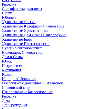
Рыбалка
Сертификаты, дипломы
Шефу
Юбилеи
Удлинённые свитки
Удлиненные Календари Символ года
Удлиненные Христианство
Удлиненные Дом Семья Благополучие
Удлиненные Баня
Удлиненные Протестантство
Сувенир свиток-магнит
Календари, Символ года
Дом и Семья
Юмор
Патриотизм
Мотивация
Кухня
Народный фольклор
Обереги от художницы Л. Ивановой
Славянский мир
Православие и Благословение
Рыбалка
Дача
День рождения