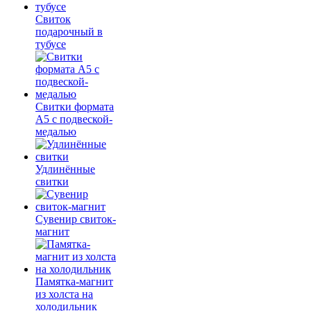
Свиток
подарочный в
тубусе
Свитки формата
А5 с подвеской-
медалью
Удлинённые
свитки
Сувенир свиток-
магнит
Памятка-магнит
из холста на
холодильник