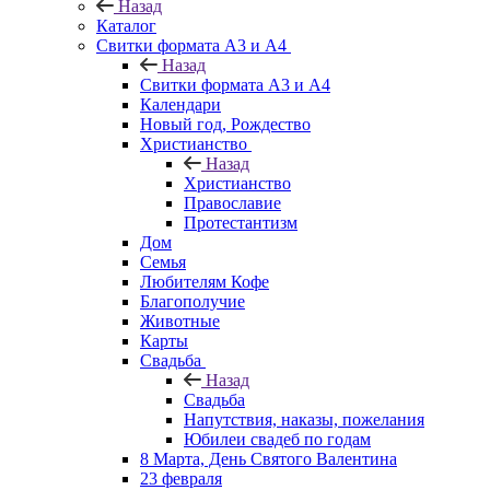
Назад
Каталог
Свитки формата А3 и А4
Назад
Свитки формата А3 и А4
Календари
Новый год, Рождество
Христианство
Назад
Христианство
Православие
Протестантизм
Дом
Семья
Любителям Кофе
Благополучие
Животные
Карты
Свадьба
Назад
Свадьба
Напутствия, наказы, пожелания
Юбилеи свадеб по годам
8 Марта, День Святого Валентина
23 февраля