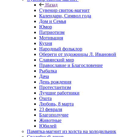
Назад
Сувенир свиток-магнит
Календари, Символ года
Дом и Семья
Юмор
Патриотизм
Мотивация
Кухня
Народный фольклор
Обереги от художницы Л. Ивановой
Славянский мир
Православие и Благословение
Рыбалка
Дача
День рождения
Протестантизм
Лучшие работники
Охота
Любовь, 8 марта
23 февраля
Благополучие
Животные
Юбилей
Памятка-магнит из холста на холодильник
Свадебный декор