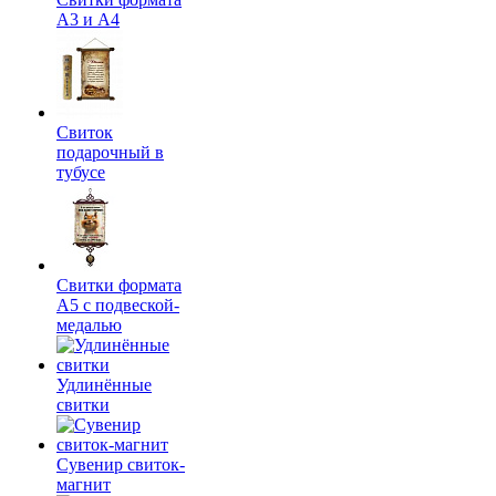
А3 и А4
Свиток
подарочный в
тубусе
Свитки формата
А5 с подвеской-
медалью
Удлинённые
свитки
Сувенир свиток-
магнит