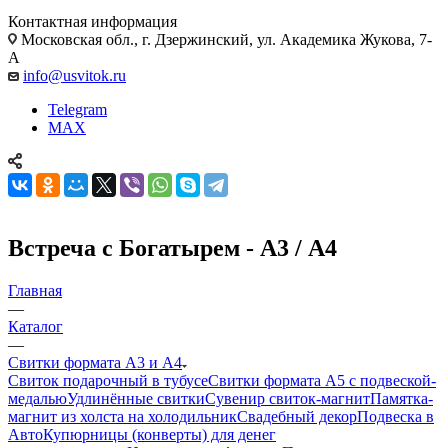
Контактная информация
Московская обл., г. Дзержинский, ул. Академика Жукова, 7-
А
info@usvitok.ru
Telegram
MAX
Встреча с Богатырем - А3 / А4
Главная
—
Каталог
—
Свитки формата А3 и А4
Свиток подарочный в тубусе
Свитки формата А5 с подвеской-
медалью
Удлинённые свитки
Сувенир свиток-магнит
Памятка-
магнит из холста на холодильник
Свадебный декор
Подвеска в
Авто
Купюрницы (конверты) для денег