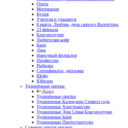
Охота
Мотивация
Кухня
Учителя и учащиеся
8 марта, Любовь, день святого Валентина
23 февраля
Благополучие
Любителям кофе
Баня
Дача
Народный фольклор
Профессии
Рыбалка
Сертификаты, дипломы
Шефу
Юбилеи
Удлинённые свитки
Назад
Удлинённые свитки
Удлиненные Календари Символ года
Удлиненные Христианство
Удлиненные Дом Семья Благополучие
Удлиненные Баня
Удлиненные Протестантство
Сувенир свиток-магнит