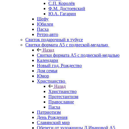
С.П. Королёв
Ф.М. Достоевский
Ю.А. Гагарин
Шефу
Юбилеи
Пасха
Ретро-авто
Свиток подарочный в тубусе
Свитки формата А5 с подвеской-медалью
Назад
Свитки формата А5 с подвеской-медалью
Календари
Новый год, Рождество
Дом семья
Юмор
Христианство
Назад
Христианство
Протестантизм
Православие
Пасха
Патриотизм
День Рождения
Славянский мир
Обереги от художницы Л.Ивановой А5