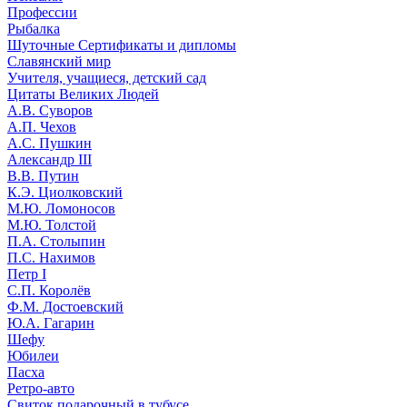
Профессии
Рыбалка
Шуточные Сертификаты и дипломы
Славянский мир
Учителя, учащиеся, детский сад
Цитаты Великих Людей
А.В. Суворов
А.П. Чехов
А.С. Пушкин
Александр III
В.В. Путин
К.Э. Циолковский
М.Ю. Ломоносов
М.Ю. Толстой
П.А. Столыпин
П.С. Нахимов
Петр I
С.П. Королёв
Ф.М. Достоевский
Ю.А. Гагарин
Шефу
Юбилеи
Пасха
Ретро-авто
Свиток подарочный в тубусе