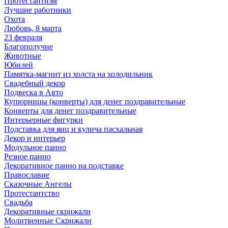
Протестантизм
Лучшие работники
Охота
Любовь, 8 марта
23 февраля
Благополучие
Животные
Юбилей
Памятка-магнит из холста на холодильник
Свадебный декор
Подвеска в Авто
Купюрницы (конверты) для денег поздравительные
Конверты для денег поздравительные
Интерьерные фигурки
Подставка для яиц и кулича пасхальная
Декор и интерьер
Модульное панно
Резное панно
Декоративное панно на подставке
Православие
Сказочные Ангелы
Протестантство
Свадьба
Декоративные скрижали
Молитвенные Скрижали