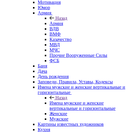
Мотивация
Юмор
Армия
Назад
Армия
ВДВ
ВМФ
Казачество
МВД
МЧС
Прочие Вооруженные Силы
ФСБ
Баня
Дача
День рождения
Заповеди, Правила, Уставы, Кодексы
Имена мужские и женские вертикальные и
горизонтальные
Назад
Имена мужские и женские
вертикальные и горизонтальные
Женские
Мужские
Картины известных художников
Кухня