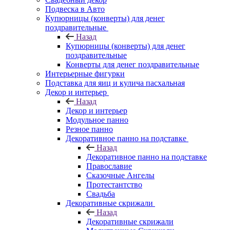
Подвеска в Авто
Купюрницы (конверты) для денег
поздравительные
Назад
Купюрницы (конверты) для денег
поздравительные
Конверты для денег поздравительные
Интерьерные фигурки
Подставка для яиц и кулича пасхальная
Декор и интерьер
Назад
Декор и интерьер
Модульное панно
Резное панно
Декоративное панно на подставке
Назад
Декоративное панно на подставке
Православие
Сказочные Ангелы
Протестантство
Свадьба
Декоративные скрижали
Назад
Декоративные скрижали