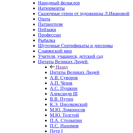
Народный фольклор
Натюрморты
Сказочные герои от художницы Л.Ивановой
Охота
Патриотизм
Пейзажи
Профессии
Рыбалка
Шуточные Сертификаты и дипломы
Славянский мир
Учителя, учащиеся, детский сад
Цитаты Великих Людей
Назад
Цитаты Великих Людей
А.В. Суворов
А.П. Чехов
А.С. Пушкин
Александр III
В.В. Путин
К.Э. Циолковский
М.Ю. Ломоносов
М.Ю. Толстой
П.А. Столыпин
П.С. Нахимов
Петр I