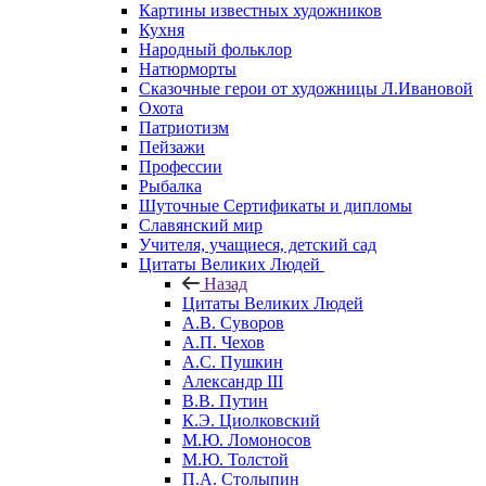
Картины известных художников
Кухня
Народный фольклор
Натюрморты
Сказочные герои от художницы Л.Ивановой
Охота
Патриотизм
Пейзажи
Профессии
Рыбалка
Шуточные Сертификаты и дипломы
Славянский мир
Учителя, учащиеся, детский сад
Цитаты Великих Людей
Назад
Цитаты Великих Людей
А.В. Суворов
А.П. Чехов
А.С. Пушкин
Александр III
В.В. Путин
К.Э. Циолковский
М.Ю. Ломоносов
М.Ю. Толстой
П.А. Столыпин