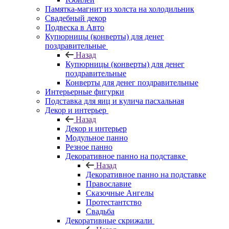
Памятка-магнит из холста на холодильник
Свадебный декор
Подвеска в Авто
Купюрницы (конверты) для денег
поздравительные
Назад
Купюрницы (конверты) для денег
поздравительные
Конверты для денег поздравительные
Интерьерные фигурки
Подставка для яиц и кулича пасхальная
Декор и интерьер
Назад
Декор и интерьер
Модульное панно
Резное панно
Декоративное панно на подставке
Назад
Декоративное панно на подставке
Православие
Сказочные Ангелы
Протестантство
Свадьба
Декоративные скрижали