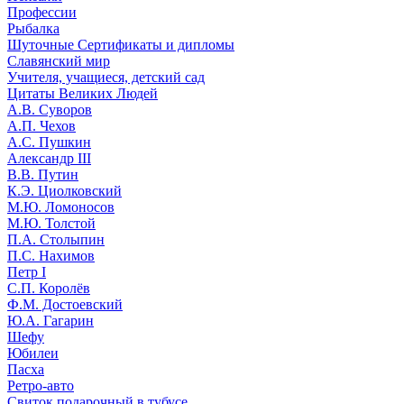
Профессии
Рыбалка
Шуточные Сертификаты и дипломы
Славянский мир
Учителя, учащиеся, детский сад
Цитаты Великих Людей
А.В. Суворов
А.П. Чехов
А.С. Пушкин
Александр III
В.В. Путин
К.Э. Циолковский
М.Ю. Ломоносов
М.Ю. Толстой
П.А. Столыпин
П.С. Нахимов
Петр I
С.П. Королёв
Ф.М. Достоевский
Ю.А. Гагарин
Шефу
Юбилеи
Пасха
Ретро-авто
Свиток подарочный в тубусе