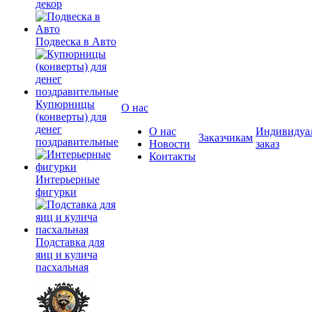
декор
Подвеска в Авто
Купюрницы
О нас
(конверты) для
денег
О нас
Индивидуа
Заказчикам
поздравительные
Новости
заказ
Контакты
Интерьерные
фигурки
Подставка для
яиц и кулича
пасхальная