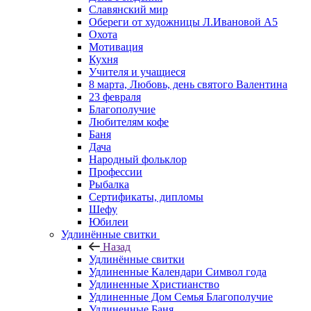
Славянский мир
Обереги от художницы Л.Ивановой А5
Охота
Мотивация
Кухня
Учителя и учащиеся
8 марта, Любовь, день святого Валентина
23 февраля
Благополучие
Любителям кофе
Баня
Дача
Народный фольклор
Профессии
Рыбалка
Сертификаты, дипломы
Шефу
Юбилеи
Удлинённые свитки
Назад
Удлинённые свитки
Удлиненные Календари Символ года
Удлиненные Христианство
Удлиненные Дом Семья Благополучие
Удлиненные Баня