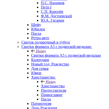
П.С. Нахимов
Петр I
С.П. Королёв
Ф.М. Достоевский
Ю.А. Гагарин
Шефу
Юбилеи
Пасха
Ретро-авто
Свиток подарочный в тубусе
Свитки формата А5 с подвеской-медалью
Назад
Свитки формата А5 с подвеской-медалью
Календари
Новый год, Рождество
Дом семья
Юмор
Христианство
Назад
Христианство
Протестантизм
Православие
Пасха
Патриотизм
День Рождения