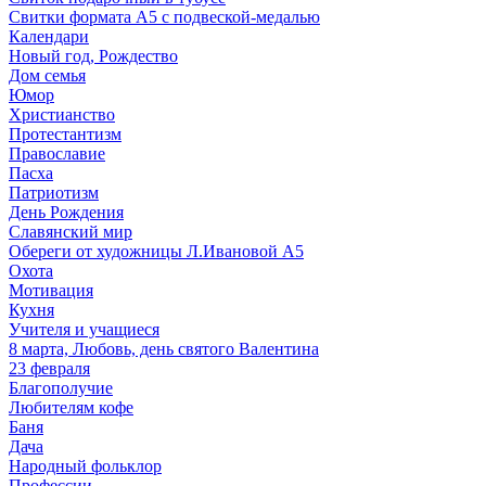
Свитки формата А5 с подвеской-медалью
Календари
Новый год, Рождество
Дом семья
Юмор
Христианство
Протестантизм
Православие
Пасха
Патриотизм
День Рождения
Славянский мир
Обереги от художницы Л.Ивановой А5
Охота
Мотивация
Кухня
Учителя и учащиеся
8 марта, Любовь, день святого Валентина
23 февраля
Благополучие
Любителям кофе
Баня
Дача
Народный фольклор
Профессии