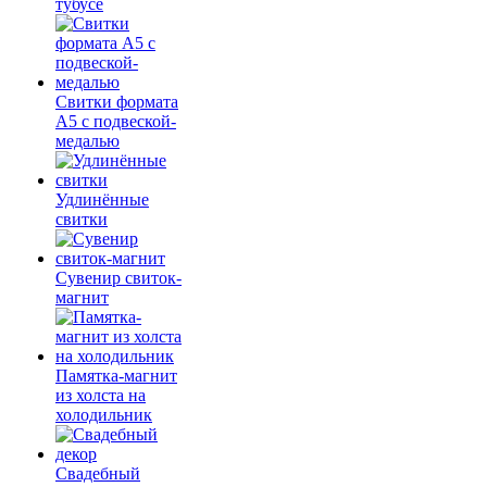
тубусе
Свитки формата
А5 с подвеской-
медалью
Удлинённые
свитки
Сувенир свиток-
магнит
Памятка-магнит
из холста на
холодильник
Свадебный