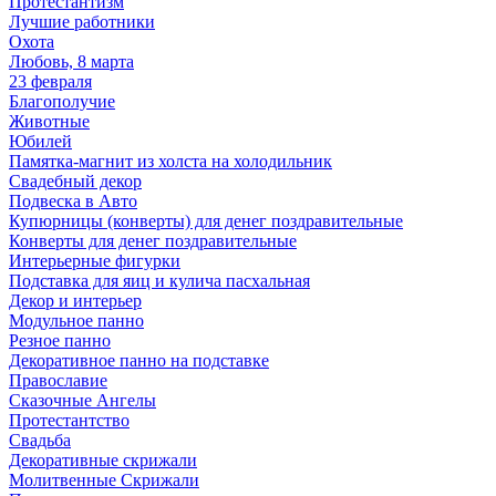
Протестантизм
Лучшие работники
Охота
Любовь, 8 марта
23 февраля
Благополучие
Животные
Юбилей
Памятка-магнит из холста на холодильник
Свадебный декор
Подвеска в Авто
Купюрницы (конверты) для денег поздравительные
Конверты для денег поздравительные
Интерьерные фигурки
Подставка для яиц и кулича пасхальная
Декор и интерьер
Модульное панно
Резное панно
Декоративное панно на подставке
Православие
Сказочные Ангелы
Протестантство
Свадьба
Декоративные скрижали
Молитвенные Скрижали