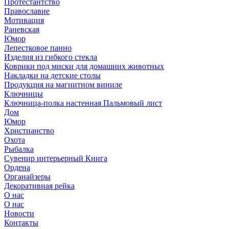
Протестантство
Православие
Мотивация
Раневская
Юмор
Лепестковое панно
Изделия из гибкого стекла
Коврики под миски для домашних животных
Накладки на детские столы
Продукция на магнитном виниле
Ключницы
Ключница-полка настенная Пальмовый лист
Дом
Юмор
Христианство
Охота
Рыбалка
Сувенир интерьерный Книга
Ордена
Органайзеры
Декоративная рейка
О нас
О нас
Новости
Контакты