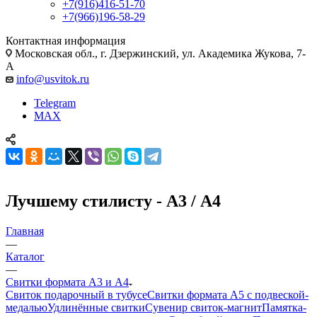
+7(916)416-51-70
+7(966)196-58-29
Контактная информация
Московская обл., г. Дзержинский, ул. Академика Жукова, 7-
А
info@usvitok.ru
Telegram
MAX
Лучшему стилисту - А3 / А4
Главная
—
Каталог
—
Свитки формата А3 и А4
Свиток подарочный в тубусе
Свитки формата А5 с подвеской-
медалью
Удлинённые свитки
Сувенир свиток-магнит
Памятка-