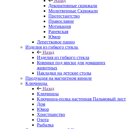
Назад
Декоративные скрижали
Молитвенные Скрижали
Протестантство
Православие
Мотивация
Раневская
Юмор
Лепестковое панно
Изделия из гибкого стекла
Назад
Изделия из гибкого стекла
Коврики под миски для домашних
животных
Накладки на детские столы
Продукция на магнитном виниле
Ключницы
Назад
Ключницы
Ключница-полка настенная Пальмовый лист
Дом
Юмор
Христианство
Охота
Рыбалка