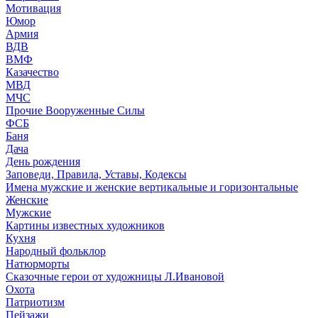
Мотивация
Юмор
Армия
ВДВ
ВМФ
Казачество
МВД
МЧС
Прочие Вооруженные Силы
ФСБ
Баня
Дача
День рождения
Заповеди, Правила, Уставы, Кодексы
Имена мужские и женские вертикальные и горизонтальные
Женские
Мужские
Картины известных художников
Кухня
Народный фольклор
Натюрморты
Сказочные герои от художницы Л.Ивановой
Охота
Патриотизм
Пейзажи