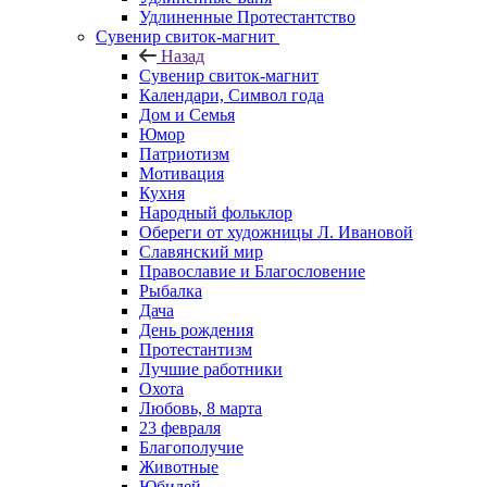
Удлиненные Протестантство
Сувенир свиток-магнит
Назад
Сувенир свиток-магнит
Календари, Символ года
Дом и Семья
Юмор
Патриотизм
Мотивация
Кухня
Народный фольклор
Обереги от художницы Л. Ивановой
Славянский мир
Православие и Благословение
Рыбалка
Дача
День рождения
Протестантизм
Лучшие работники
Охота
Любовь, 8 марта
23 февраля
Благополучие
Животные
Юбилей