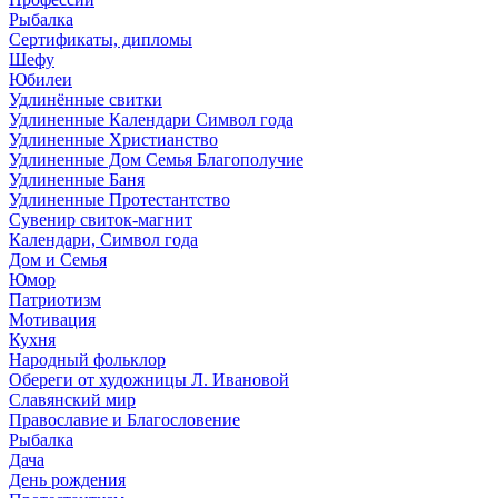
Рыбалка
Сертификаты, дипломы
Шефу
Юбилеи
Удлинённые свитки
Удлиненные Календари Символ года
Удлиненные Христианство
Удлиненные Дом Семья Благополучие
Удлиненные Баня
Удлиненные Протестантство
Сувенир свиток-магнит
Календари, Символ года
Дом и Семья
Юмор
Патриотизм
Мотивация
Кухня
Народный фольклор
Обереги от художницы Л. Ивановой
Славянский мир
Православие и Благословение
Рыбалка
Дача
День рождения