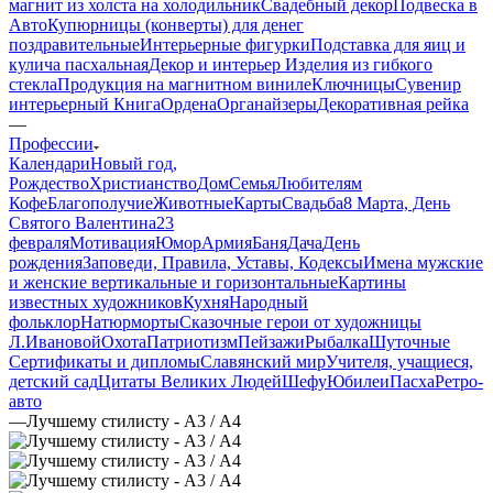
магнит из холста на холодильник
Свадебный декор
Подвеска в
Авто
Купюрницы (конверты) для денег
поздравительные
Интерьерные фигурки
Подставка для яиц и
кулича пасхальная
Декор и интерьер
Изделия из гибкого
стекла
Продукция на магнитном виниле
Ключницы
Сувенир
интерьерный Книга
Ордена
Органайзеры
Декоративная рейка
—
Профессии
Календари
Новый год,
Рождество
Христианство
Дом
Семья
Любителям
Кофе
Благополучие
Животные
Карты
Свадьба
8 Марта, День
Святого Валентина
23
февраля
Мотивация
Юмор
Армия
Баня
Дача
День
рождения
Заповеди, Правила, Уставы, Кодексы
Имена мужские
и женские вертикальные и горизонтальные
Картины
известных художников
Кухня
Народный
фольклор
Натюрморты
Сказочные герои от художницы
Л.Ивановой
Охота
Патриотизм
Пейзажи
Рыбалка
Шуточные
Сертификаты и дипломы
Славянский мир
Учителя, учащиеся,
детский сад
Цитаты Великих Людей
Шефу
Юбилеи
Пасха
Ретро-
авто
—
Лучшему стилисту - А3 / А4