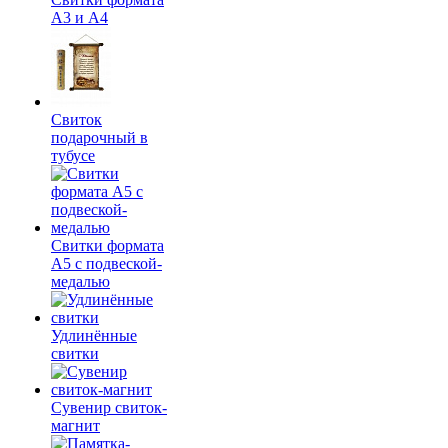
А3 и А4
Свиток
подарочный в
тубусе
Свитки формата
А5 с подвеской-
медалью
Удлинённые
свитки
Сувенир свиток-
магнит