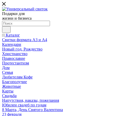
Подарки для
жизни и бизнеса
Каталог
Свитки формата А3 и А4
Календари
Новый год, Рождество
Христианство
Православие
Протестантизм
Дом
Семья
Любителям Кофе
Благополучие
Животные
Карты
Свадьба
Напутствия, наказы, пожелания
Юбилеи свадеб по годам
8 Марта, День Святого Валентина
23 февраля