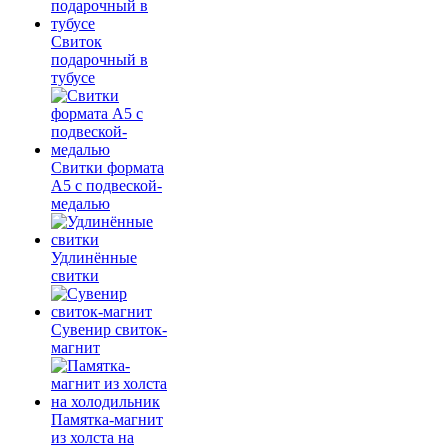
Свиток
подарочный в
тубусе
Свитки формата
А5 с подвеской-
медалью
Удлинённые
свитки
Сувенир свиток-
магнит
Памятка-магнит
из холста на