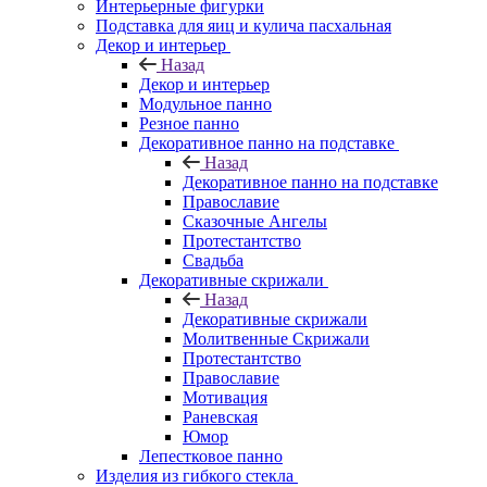
Интерьерные фигурки
Подставка для яиц и кулича пасхальная
Декор и интерьер
Назад
Декор и интерьер
Модульное панно
Резное панно
Декоративное панно на подставке
Назад
Декоративное панно на подставке
Православие
Сказочные Ангелы
Протестантство
Свадьба
Декоративные скрижали
Назад
Декоративные скрижали
Молитвенные Скрижали
Протестантство
Православие
Мотивация
Раневская
Юмор
Лепестковое панно
Изделия из гибкого стекла