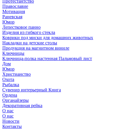
Протестантство
Православие
Мотивация
Раневская
Юмор
Лепестковое панно
Изделия из гибкого стекла
Коврики под миски для домашних животных
Накладки на детские столы
Продукция на магнитном виниле
Ключницы
Ключница-полка настенная Пальмовый лист
Дом
Юмор
Христианство
Охота
Рыбалка
Сувенир интерьерный Книга
Ордена
Органайзеры
Декоративная рейка
О нас
О нас
Новости
Контакты