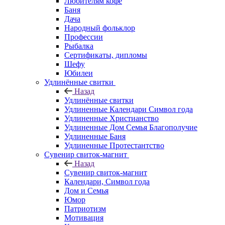
Любителям кофе
Баня
Дача
Народный фольклор
Профессии
Рыбалка
Сертификаты, дипломы
Шефу
Юбилеи
Удлинённые свитки
Назад
Удлинённые свитки
Удлиненные Календари Символ года
Удлиненные Христианство
Удлиненные Дом Семья Благополучие
Удлиненные Баня
Удлиненные Протестантство
Сувенир свиток-магнит
Назад
Сувенир свиток-магнит
Календари, Символ года
Дом и Семья
Юмор
Патриотизм
Мотивация