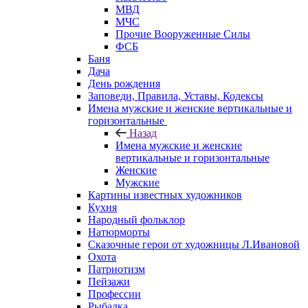
МВД
МЧС
Прочие Вооруженные Силы
ФСБ
Баня
Дача
День рождения
Заповеди, Правила, Уставы, Кодексы
Имена мужские и женские вертикальные и
горизонтальные
Назад
Имена мужские и женские
вертикальные и горизонтальные
Женские
Мужские
Картины известных художников
Кухня
Народный фольклор
Натюрморты
Сказочные герои от художницы Л.Ивановой
Охота
Патриотизм
Пейзажи
Профессии
Рыбалка