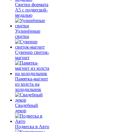
Свитки формата
А5 с подвеской-
медалью
Удлинённые
свитки
Сувенир свиток-
магнит
Памятка-магнит
из холста на
холодильник
Свадебный
декор
Подвеска в Авто