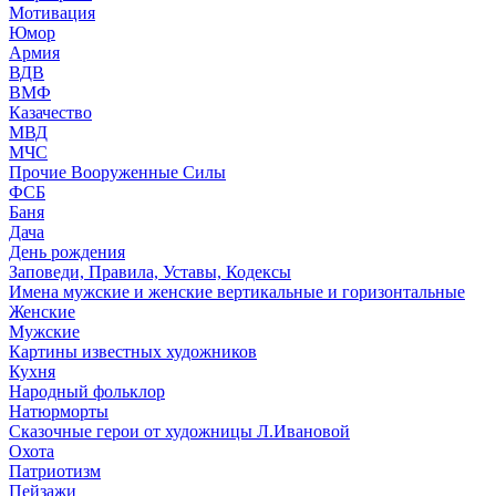
Мотивация
Юмор
Армия
ВДВ
ВМФ
Казачество
МВД
МЧС
Прочие Вооруженные Силы
ФСБ
Баня
Дача
День рождения
Заповеди, Правила, Уставы, Кодексы
Имена мужские и женские вертикальные и горизонтальные
Женские
Мужские
Картины известных художников
Кухня
Народный фольклор
Натюрморты
Сказочные герои от художницы Л.Ивановой
Охота
Патриотизм
Пейзажи