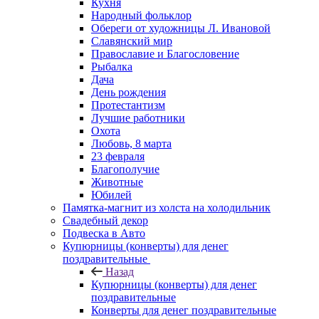
Кухня
Народный фольклор
Обереги от художницы Л. Ивановой
Славянский мир
Православие и Благословение
Рыбалка
Дача
День рождения
Протестантизм
Лучшие работники
Охота
Любовь, 8 марта
23 февраля
Благополучие
Животные
Юбилей
Памятка-магнит из холста на холодильник
Свадебный декор
Подвеска в Авто
Купюрницы (конверты) для денег
поздравительные
Назад
Купюрницы (конверты) для денег
поздравительные
Конверты для денег поздравительные