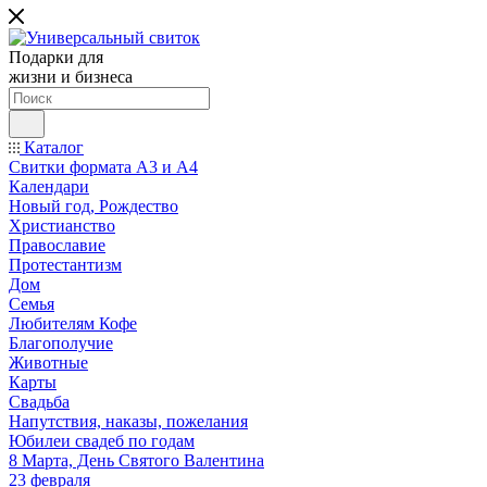
Подарки для
жизни и бизнеса
Каталог
Свитки формата А3 и А4
Календари
Новый год, Рождество
Христианство
Православие
Протестантизм
Дом
Семья
Любителям Кофе
Благополучие
Животные
Карты
Свадьба
Напутствия, наказы, пожелания
Юбилеи свадеб по годам
8 Марта, День Святого Валентина
23 февраля