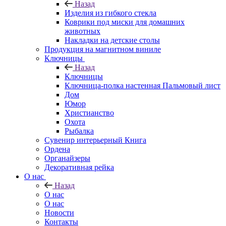
Назад
Изделия из гибкого стекла
Коврики под миски для домашних
животных
Накладки на детские столы
Продукция на магнитном виниле
Ключницы
Назад
Ключницы
Ключница-полка настенная Пальмовый лист
Дом
Юмор
Христианство
Охота
Рыбалка
Сувенир интерьерный Книга
Ордена
Органайзеры
Декоративная рейка
О нас
Назад
О нас
О нас
Новости
Контакты