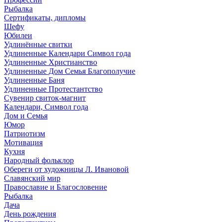
Рыбалка
Сертификаты, дипломы
Шефу
Юбилеи
Удлинённые свитки
Удлиненные Календари Символ года
Удлиненные Христианство
Удлиненные Дом Семья Благополучие
Удлиненные Баня
Удлиненные Протестантство
Сувенир свиток-магнит
Календари, Символ года
Дом и Семья
Юмор
Патриотизм
Мотивация
Кухня
Народный фольклор
Обереги от художницы Л. Ивановой
Славянский мир
Православие и Благословение
Рыбалка
Дача
День рождения