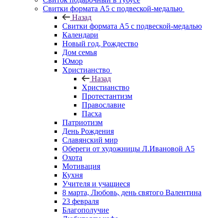
Свитки формата А5 с подвеской-медалью
Назад
Свитки формата А5 с подвеской-медалью
Календари
Новый год, Рождество
Дом семья
Юмор
Христианство
Назад
Христианство
Протестантизм
Православие
Пасха
Патриотизм
День Рождения
Славянский мир
Обереги от художницы Л.Ивановой А5
Охота
Мотивация
Кухня
Учителя и учащиеся
8 марта, Любовь, день святого Валентина
23 февраля
Благополучие