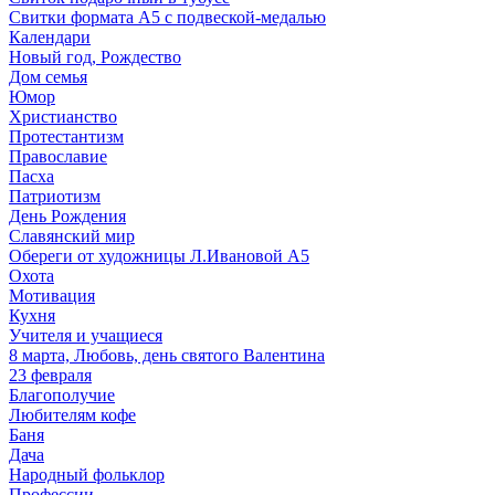
Свитки формата А5 с подвеской-медалью
Календари
Новый год, Рождество
Дом семья
Юмор
Христианство
Протестантизм
Православие
Пасха
Патриотизм
День Рождения
Славянский мир
Обереги от художницы Л.Ивановой А5
Охота
Мотивация
Кухня
Учителя и учащиеся
8 марта, Любовь, день святого Валентина
23 февраля
Благополучие
Любителям кофе
Баня
Дача
Народный фольклор
Профессии