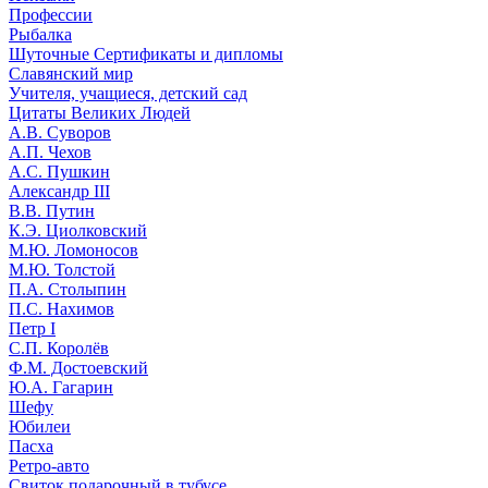
Профессии
Рыбалка
Шуточные Сертификаты и дипломы
Славянский мир
Учителя, учащиеся, детский сад
Цитаты Великих Людей
А.В. Суворов
А.П. Чехов
А.С. Пушкин
Александр III
В.В. Путин
К.Э. Циолковский
М.Ю. Ломоносов
М.Ю. Толстой
П.А. Столыпин
П.С. Нахимов
Петр I
С.П. Королёв
Ф.М. Достоевский
Ю.А. Гагарин
Шефу
Юбилеи
Пасха
Ретро-авто
Свиток подарочный в тубусе