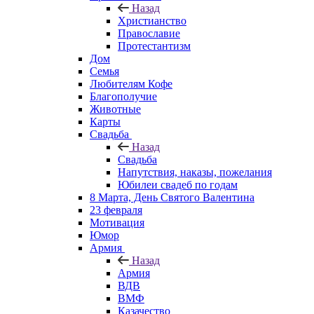
Назад
Христианство
Православие
Протестантизм
Дом
Семья
Любителям Кофе
Благополучие
Животные
Карты
Свадьба
Назад
Свадьба
Напутствия, наказы, пожелания
Юбилеи свадеб по годам
8 Марта, День Святого Валентина
23 февраля
Мотивация
Юмор
Армия
Назад
Армия
ВДВ
ВМФ
Казачество