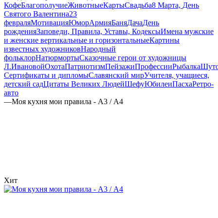
Кофе
Благополучие
Животные
Карты
Свадьба
8 Марта, День
Святого Валентина
23
февраля
Мотивация
Юмор
Армия
Баня
Дача
День
рождения
Заповеди, Правила, Уставы, Кодексы
Имена мужские
и женские вертикальные и горизонтальные
Картины
известных художников
Народный
фольклор
Натюрморты
Сказочные герои от художницы
Л.Ивановой
Охота
Патриотизм
Пейзажи
Профессии
Рыбалка
Шут
Сертификаты и дипломы
Славянский мир
Учителя, учащиеся,
детский сад
Цитаты Великих Людей
Шефу
Юбилеи
Пасха
Ретро-
авто
—
Моя кухня мои правила - А3 / А4
Хит