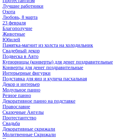
Протестантизм
Лучшие работники
Охота
Любовь, 8 марта
23 февраля
Благополучие
Животные
Юбилей
Памятка-магнит из холста на холодильник
Свадебный декор
Подвеска в Авто
Купюрницы (конверты) для денег поздравительные
Конверты для денег поздравительные
Интерьерные фигурки
Подставка для яиц и кулича пасхальная
Декор и интерьер
Модульное панно
Резное панно
Декоративное панно на подставке
Православие
Сказочные Ангелы
Протестантство
Свадьба
Декоративные скрижали
Молитвенные Скрижали