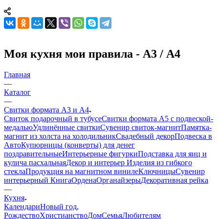
Моя кухня мои правила - А3 / А4
Главная
—
Каталог
—
Свитки формата А3 и А4
Свиток подарочный в тубусе
Свитки формата А5 с подвеской-
медалью
Удлинённые свитки
Сувенир свиток-магнит
Памятка-
магнит из холста на холодильник
Свадебный декор
Подвеска в
Авто
Купюрницы (конверты) для денег
поздравительные
Интерьерные фигурки
Подставка для яиц и
кулича пасхальная
Декор и интерьер
Изделия из гибкого
стекла
Продукция на магнитном виниле
Ключницы
Сувенир
интерьерный Книга
Ордена
Органайзеры
Декоративная рейка
—
Кухня
Календари
Новый год,
Рождество
Христианство
Дом
Семья
Любителям