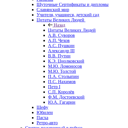
Шуточные Сертификаты и дипломы
Славянский мир
Учителя, учащиеся, детский сад
Цитаты Великих Людей
Назад
Цитаты Великих Людей
А.В. Суворов
А.П. Чехов
А.С. Пушкин
Александр III
В.В. Путин
К.Э. Циолковский
М.Ю. Ломоносов
М.Ю. Толстой
П.А. Столыпин
П.С. Нахимов
Петр I
С.П. Королёв
Ф.М. Достоевский
Ю.А. Гагарин
Шефу
Юбилеи
Пасха
Ретро-авто
Свиток подарочный в тубусе