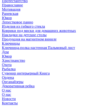
Протестантство
Православие
Мотивация
Раневская
Юмор
Лепестковое панно
Изделия из гибкого стекла
Коврики под миски для домашних животных
Накладки на детские столы
Продукция на магнитном виниле
Ключницы
Ключница-полка настенная Пальмовый лист
Дом
Юмор
Христианство
Охота
Рыбалка
Сувенир интерьерный Книга
Ордена
Органайзеры
Декоративная рейка
О нас
О нас
Новости
Контакты