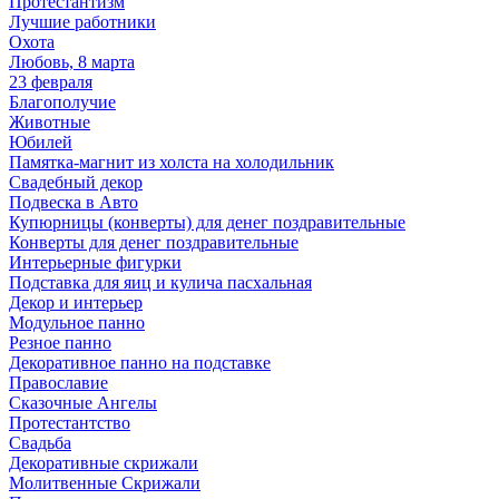
Протестантизм
Лучшие работники
Охота
Любовь, 8 марта
23 февраля
Благополучие
Животные
Юбилей
Памятка-магнит из холста на холодильник
Свадебный декор
Подвеска в Авто
Купюрницы (конверты) для денег поздравительные
Конверты для денег поздравительные
Интерьерные фигурки
Подставка для яиц и кулича пасхальная
Декор и интерьер
Модульное панно
Резное панно
Декоративное панно на подставке
Православие
Сказочные Ангелы
Протестантство
Свадьба
Декоративные скрижали
Молитвенные Скрижали