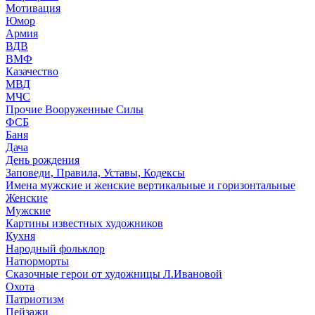
Мотивация
Юмор
Армия
ВДВ
ВМФ
Казачество
МВД
МЧС
Прочие Вооруженные Силы
ФСБ
Баня
Дача
День рождения
Заповеди, Правила, Уставы, Кодексы
Имена мужские и женские вертикальные и горизонтальные
Женские
Мужские
Картины известных художников
Кухня
Народный фольклор
Натюрморты
Сказочные герои от художницы Л.Ивановой
Охота
Патриотизм
Пейзажи