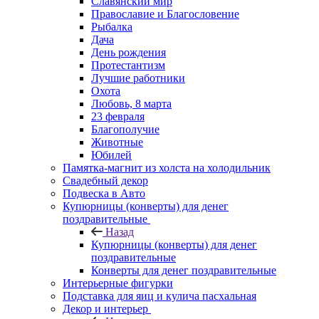
Славянский мир
Православие и Благословение
Рыбалка
Дача
День рождения
Протестантизм
Лучшие работники
Охота
Любовь, 8 марта
23 февраля
Благополучие
Животные
Юбилей
Памятка-магнит из холста на холодильник
Свадебный декор
Подвеска в Авто
Купюрницы (конверты) для денег
поздравительные
Назад
Купюрницы (конверты) для денег
поздравительные
Конверты для денег поздравительные
Интерьерные фигурки
Подставка для яиц и кулича пасхальная
Декор и интерьер