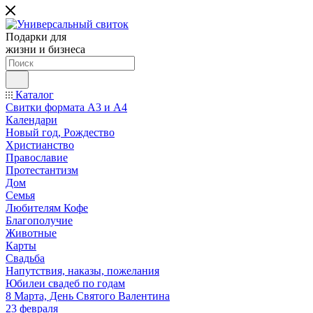
Подарки для
жизни и бизнеса
Каталог
Свитки формата А3 и А4
Календари
Новый год, Рождество
Христианство
Православие
Протестантизм
Дом
Семья
Любителям Кофе
Благополучие
Животные
Карты
Свадьба
Напутствия, наказы, пожелания
Юбилеи свадеб по годам
8 Марта, День Святого Валентина
23 февраля