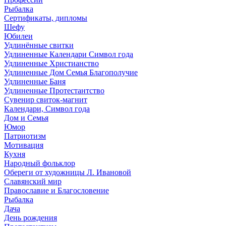
Рыбалка
Сертификаты, дипломы
Шефу
Юбилеи
Удлинённые свитки
Удлиненные Календари Символ года
Удлиненные Христианство
Удлиненные Дом Семья Благополучие
Удлиненные Баня
Удлиненные Протестантство
Сувенир свиток-магнит
Календари, Символ года
Дом и Семья
Юмор
Патриотизм
Мотивация
Кухня
Народный фольклор
Обереги от художницы Л. Ивановой
Славянский мир
Православие и Благословение
Рыбалка
Дача
День рождения