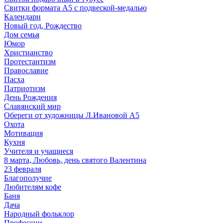
Свитки формата А5 с подвеской-медалью
Календари
Новый год, Рождество
Дом семья
Юмор
Христианство
Протестантизм
Православие
Пасха
Патриотизм
День Рождения
Славянский мир
Обереги от художницы Л.Ивановой А5
Охота
Мотивация
Кухня
Учителя и учащиеся
8 марта, Любовь, день святого Валентина
23 февраля
Благополучие
Любителям кофе
Баня
Дача
Народный фольклор
Профессии