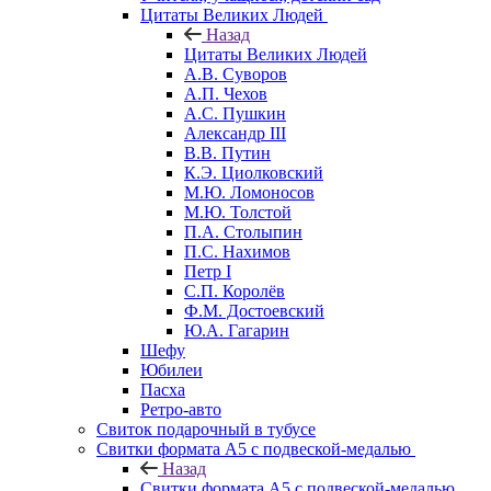
Цитаты Великих Людей
Назад
Цитаты Великих Людей
А.В. Суворов
А.П. Чехов
А.С. Пушкин
Александр III
В.В. Путин
К.Э. Циолковский
М.Ю. Ломоносов
М.Ю. Толстой
П.А. Столыпин
П.С. Нахимов
Петр I
С.П. Королёв
Ф.М. Достоевский
Ю.А. Гагарин
Шефу
Юбилеи
Пасха
Ретро-авто
Свиток подарочный в тубусе
Свитки формата А5 с подвеской-медалью
Назад
Свитки формата А5 с подвеской-медалью