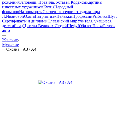
рождения
Заповеди, Правила, Уставы, Кодексы
Картины
известных художников
Кухня
Народный
фольклор
Натюрморты
Сказочные герои от художницы
Л.Ивановой
Охота
Патриотизм
Пейзажи
Профессии
Рыбалка
Шут
Сертификаты и дипломы
Славянский мир
Учителя, учащиеся,
детский сад
Цитаты Великих Людей
Шефу
Юбилеи
Пасха
Ретро-
авто
—
Женские
Мужские
—
Оксана - А3 / А4