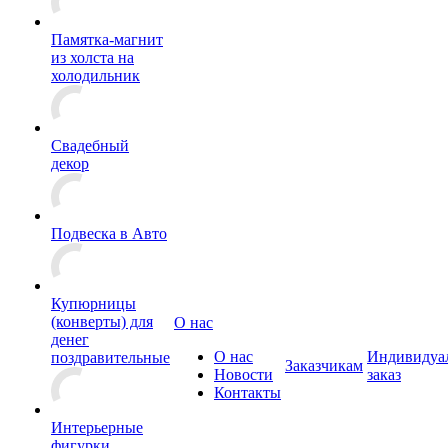
Памятка-магнит
из холста на
холодильник
Свадебный
декор
Подвеска в Авто
Купюрницы
(конверты) для
О нас
денег
О нас
Индивидуа
поздравительные
Заказчикам
Новости
заказ
Контакты
Интерьерные
фигурки