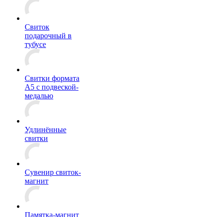
Свиток
подарочный в
тубусе
Свитки формата
А5 с подвеской-
медалью
Удлинённые
свитки
Сувенир свиток-
магнит
Памятка-магнит