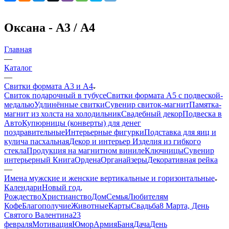
Оксана - А3 / А4
Главная
—
Каталог
—
Свитки формата А3 и А4
Свиток подарочный в тубусе
Свитки формата А5 с подвеской-
медалью
Удлинённые свитки
Сувенир свиток-магнит
Памятка-
магнит из холста на холодильник
Свадебный декор
Подвеска в
Авто
Купюрницы (конверты) для денег
поздравительные
Интерьерные фигурки
Подставка для яиц и
кулича пасхальная
Декор и интерьер
Изделия из гибкого
стекла
Продукция на магнитном виниле
Ключницы
Сувенир
интерьерный Книга
Ордена
Органайзеры
Декоративная рейка
—
Имена мужские и женские вертикальные и горизонтальные
Календари
Новый год,
Рождество
Христианство
Дом
Семья
Любителям
Кофе
Благополучие
Животные
Карты
Свадьба
8 Марта, День
Святого Валентина
23
февраля
Мотивация
Юмор
Армия
Баня
Дача
День