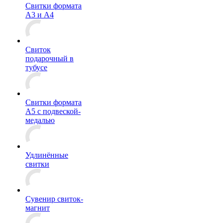
Свитки формата
А3 и А4
Свиток
подарочный в
тубусе
Свитки формата
А5 с подвеской-
медалью
Удлинённые
свитки
Сувенир свиток-
магнит