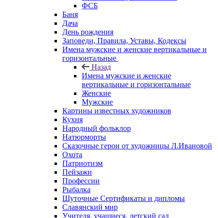
ФСБ
Баня
Дача
День рождения
Заповеди, Правила, Уставы, Кодексы
Имена мужские и женские вертикальные и
горизонтальные
Назад
Имена мужские и женские
вертикальные и горизонтальные
Женские
Мужские
Картины известных художников
Кухня
Народный фольклор
Натюрморты
Сказочные герои от художницы Л.Ивановой
Охота
Патриотизм
Пейзажи
Профессии
Рыбалка
Шуточные Сертификаты и дипломы
Славянский мир
Учителя, учащиеся, детский сад