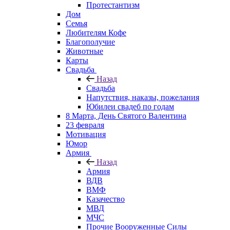
Протестантизм
Дом
Семья
Любителям Кофе
Благополучие
Животные
Карты
Свадьба
Назад
Свадьба
Напутствия, наказы, пожелания
Юбилеи свадеб по годам
8 Марта, День Святого Валентина
23 февраля
Мотивация
Юмор
Армия
Назад
Армия
ВДВ
ВМФ
Казачество
МВД
МЧС
Прочие Вооруженные Силы