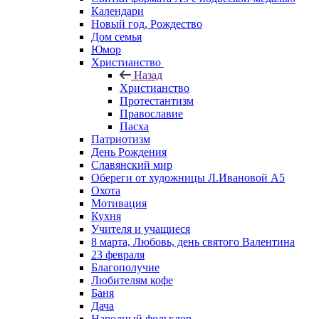
Календари
Новый год, Рождество
Дом семья
Юмор
Христианство
Назад
Христианство
Протестантизм
Православие
Пасха
Патриотизм
День Рождения
Славянский мир
Обереги от художницы Л.Ивановой А5
Охота
Мотивация
Кухня
Учителя и учащиеся
8 марта, Любовь, день святого Валентина
23 февраля
Благополучие
Любителям кофе
Баня
Дача
Народный фольклор