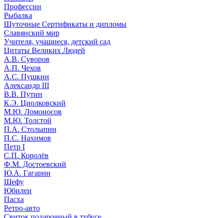
Профессии
Рыбалка
Шуточные Сертификаты и дипломы
Славянский мир
Учителя, учащиеся, детский сад
Цитаты Великих Людей
А.В. Суворов
А.П. Чехов
А.С. Пушкин
Александр III
В.В. Путин
К.Э. Циолковский
М.Ю. Ломоносов
М.Ю. Толстой
П.А. Столыпин
П.С. Нахимов
Петр I
С.П. Королёв
Ф.М. Достоевский
Ю.А. Гагарин
Шефу
Юбилеи
Пасха
Ретро-авто
Свиток подарочный в тубусе