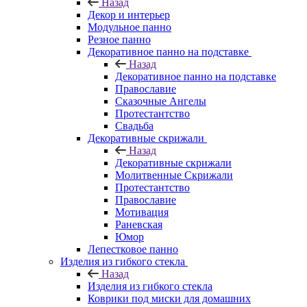
Назад
Декор и интерьер
Модульное панно
Резное панно
Декоративное панно на подставке
Назад
Декоративное панно на подставке
Православие
Сказочные Ангелы
Протестантство
Свадьба
Декоративные скрижали
Назад
Декоративные скрижали
Молитвенные Скрижали
Протестантство
Православие
Мотивация
Раневская
Юмор
Лепестковое панно
Изделия из гибкого стекла
Назад
Изделия из гибкого стекла
Коврики под миски для домашних