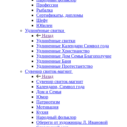
Профессии
Рыбалка
Сертификаты, дипломы
Шефу
Юбилеи
Удлинённые свитки
Назад
Удлинённые свитки
Удлиненные Календари Символ года
Удлиненные Христианство
Удлиненные Дом Семья Благополучие
Удлиненные Баня
Удлиненные Протестантство
Сувенир свиток-магнит
Назад
Сувенир свиток-магнит
Календари, Символ года
Дом и Семья
Юмор
Патриотизм
Мотивация
Кухня
Народный фольклор
Обереги от художницы Л. Ивановой