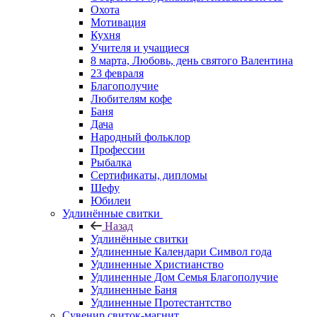
Охота
Мотивация
Кухня
Учителя и учащиеся
8 марта, Любовь, день святого Валентина
23 февраля
Благополучие
Любителям кофе
Баня
Дача
Народный фольклор
Профессии
Рыбалка
Сертификаты, дипломы
Шефу
Юбилеи
Удлинённые свитки
Назад
Удлинённые свитки
Удлиненные Календари Символ года
Удлиненные Христианство
Удлиненные Дом Семья Благополучие
Удлиненные Баня
Удлиненные Протестантство
Сувенир свиток-магнит