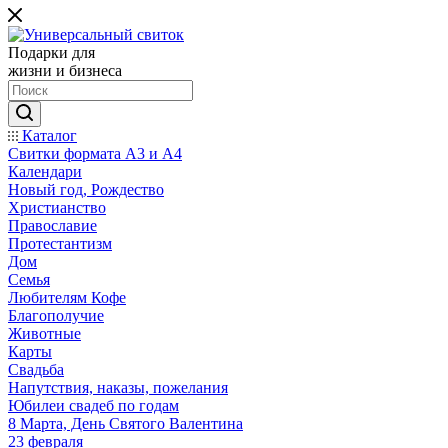
Подарки для
жизни и бизнеса
Каталог
Свитки формата А3 и А4
Календари
Новый год, Рождество
Христианство
Православие
Протестантизм
Дом
Семья
Любителям Кофе
Благополучие
Животные
Карты
Свадьба
Напутствия, наказы, пожелания
Юбилеи свадеб по годам
8 Марта, День Святого Валентина
23 февраля