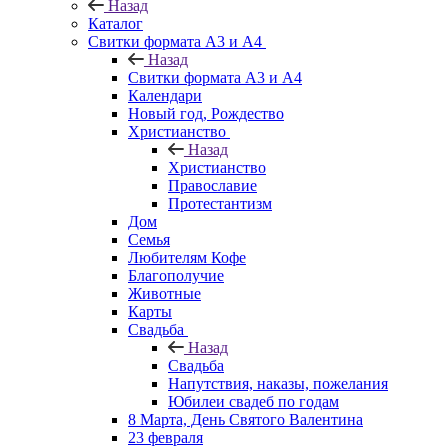
Назад
Каталог
Свитки формата А3 и А4
Назад
Свитки формата А3 и А4
Календари
Новый год, Рождество
Христианство
Назад
Христианство
Православие
Протестантизм
Дом
Семья
Любителям Кофе
Благополучие
Животные
Карты
Свадьба
Назад
Свадьба
Напутствия, наказы, пожелания
Юбилеи свадеб по годам
8 Марта, День Святого Валентина
23 февраля