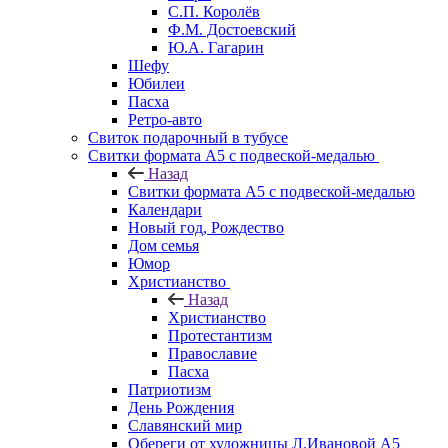
С.П. Королёв
Ф.М. Достоевский
Ю.А. Гагарин
Шефу
Юбилеи
Пасха
Ретро-авто
Свиток подарочный в тубусе
Свитки формата А5 с подвеской-медалью
Назад
Свитки формата А5 с подвеской-медалью
Календари
Новый год, Рождество
Дом семья
Юмор
Христианство
Назад
Христианство
Протестантизм
Православие
Пасха
Патриотизм
День Рождения
Славянский мир
Обереги от художницы Л.Ивановой А5