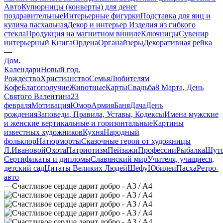
Авто
Купюрницы (конверты) для денег
поздравительные
Интерьерные фигурки
Подставка для яиц и
кулича пасхальная
Декор и интерьер
Изделия из гибкого
стекла
Продукция на магнитном виниле
Ключницы
Сувенир
интерьерный Книга
Ордена
Органайзеры
Декоративная рейка
—
Дом
Календари
Новый год,
Рождество
Христианство
Семья
Любителям
Кофе
Благополучие
Животные
Карты
Свадьба
8 Марта, День
Святого Валентина
23
февраля
Мотивация
Юмор
Армия
Баня
Дача
День
рождения
Заповеди, Правила, Уставы, Кодексы
Имена мужские
и женские вертикальные и горизонтальные
Картины
известных художников
Кухня
Народный
фольклор
Натюрморты
Сказочные герои от художницы
Л.Ивановой
Охота
Патриотизм
Пейзажи
Профессии
Рыбалка
Шут
Сертификаты и дипломы
Славянский мир
Учителя, учащиеся,
детский сад
Цитаты Великих Людей
Шефу
Юбилеи
Пасха
Ретро-
авто
—
Счастливое сердце дарит добро - А3 / А4