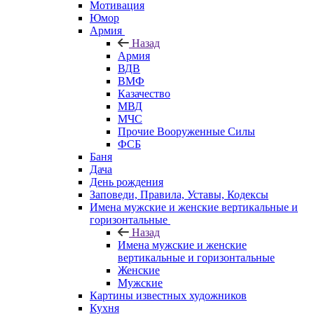
Мотивация
Юмор
Армия
Назад
Армия
ВДВ
ВМФ
Казачество
МВД
МЧС
Прочие Вооруженные Силы
ФСБ
Баня
Дача
День рождения
Заповеди, Правила, Уставы, Кодексы
Имена мужские и женские вертикальные и
горизонтальные
Назад
Имена мужские и женские
вертикальные и горизонтальные
Женские
Мужские
Картины известных художников
Кухня