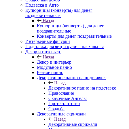
Подвеска в Авто
Купюрницы (конверты) для денег
поздравительные
Назад
Купюрницы (конверты) для денег
поздравительные
Конверты для денег поздравительные
Интерьерные фигурки
Подставка для яиц и кулича пасхальная
Декор и интерьер
Назад
Декор и интерьер
Модульное панно
Резное панно
Декоративное панно на подставке
Назад
Декоративное панно на подставке
Православие
Сказочные Ангелы
Протестантство
Свадьба
Декоративные скрижали
Назад
Декоративные скрижали