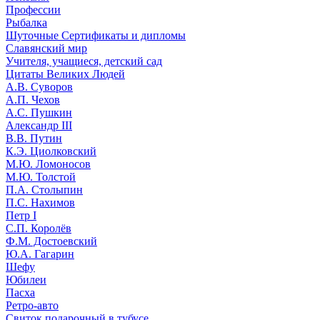
Профессии
Рыбалка
Шуточные Сертификаты и дипломы
Славянский мир
Учителя, учащиеся, детский сад
Цитаты Великих Людей
А.В. Суворов
А.П. Чехов
А.С. Пушкин
Александр III
В.В. Путин
К.Э. Циолковский
М.Ю. Ломоносов
М.Ю. Толстой
П.А. Столыпин
П.С. Нахимов
Петр I
С.П. Королёв
Ф.М. Достоевский
Ю.А. Гагарин
Шефу
Юбилеи
Пасха
Ретро-авто
Свиток подарочный в тубусе