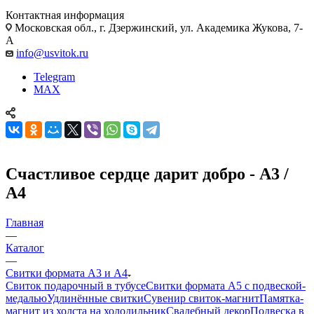
Контактная информация
Московская обл., г. Дзержинский, ул. Академика Жукова, 7-
А
info@usvitok.ru
Telegram
MAX
Счастливое сердце дарит добро - А3 /
А4
Главная
—
Каталог
—
Свитки формата А3 и А4
Свиток подарочный в тубусе
Свитки формата А5 с подвеской-
медалью
Удлинённые свитки
Сувенир свиток-магнит
Памятка-
магнит из холста на холодильник
Свадебный декор
Подвеска в