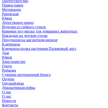
Протестантство
Православие
Мотивация
Раневская
Юмор
Лепестковое панно
Изделия из гибкого стекла
Коврики под миски для домашних животных
Накладки на детские столы
Продукция на магнитном виниле
Ключницы
Ключница-полка настенная Пальмовый лист
Дом
Юмор
Христианство
Охота
Рыбалка
Сувенир интерьерный Книга
Ордена
Органайзеры
Декоративная рейка
О нас
О нас
Новости
Контакты