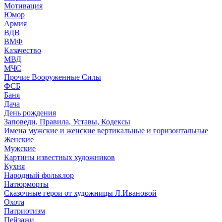
Мотивация
Юмор
Армия
ВДВ
ВМФ
Казачество
МВД
МЧС
Прочие Вооруженные Силы
ФСБ
Баня
Дача
День рождения
Заповеди, Правила, Уставы, Кодексы
Имена мужские и женские вертикальные и горизонтальные
Женские
Мужские
Картины известных художников
Кухня
Народный фольклор
Натюрморты
Сказочные герои от художницы Л.Ивановой
Охота
Патриотизм
Пейзажи