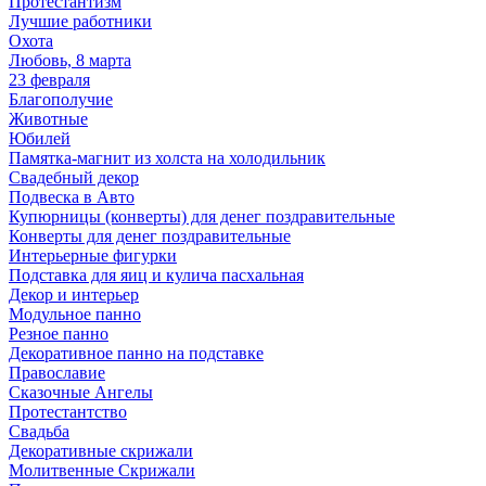
Протестантизм
Лучшие работники
Охота
Любовь, 8 марта
23 февраля
Благополучие
Животные
Юбилей
Памятка-магнит из холста на холодильник
Свадебный декор
Подвеска в Авто
Купюрницы (конверты) для денег поздравительные
Конверты для денег поздравительные
Интерьерные фигурки
Подставка для яиц и кулича пасхальная
Декор и интерьер
Модульное панно
Резное панно
Декоративное панно на подставке
Православие
Сказочные Ангелы
Протестантство
Свадьба
Декоративные скрижали
Молитвенные Скрижали