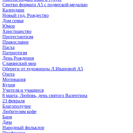
Свитки формата А5 с подвеской-медалью
Календари
Новый год, Рождество
Дом семья
Юмор
Христианство
Протестантизм
Православие
Пасха
Патриотизм
День Рождения
Славянский мир
Обереги от художницы Л.Ивановой А5
Охота
Мотивация
Кухня
Учителя и учащиеся
8 марта, Любовь, день святого Валентина
23 февраля
Благополучие
Любителям кофе
Баня
Дача
Народный фольклор
Профессии