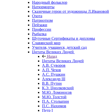
Народный фольклор
Натюрморты
Сказочные герои от художницы Л.Ивановой
Охота
Патриотизм
Пейзажи
Профессии
Рыбалка
Шуточные Сертификаты и дипломы
Славянский мир
Учителя, учащиеся, детский сад
Цитаты Великих Людей
Назад
Цитаты Великих Людей
А.В. Суворов
А.П. Чехов
А.С. Пушкин
Александр III
В.В. Путин
К.Э. Циолковский
М.Ю. Ломоносов
М.Ю. Толстой
П.А. Столыпин
П.С. Нахимов
Петр I