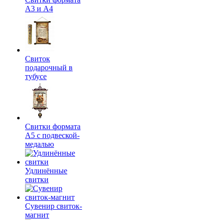
А3 и А4
Свиток
подарочный в
тубусе
Свитки формата
А5 с подвеской-
медалью
Удлинённые
свитки
Сувенир свиток-
магнит