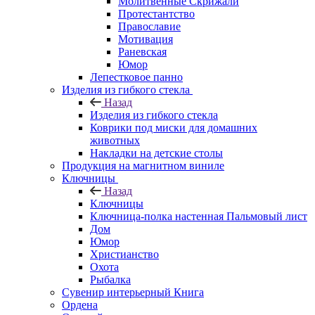
Молитвенные Скрижали
Протестантство
Православие
Мотивация
Раневская
Юмор
Лепестковое панно
Изделия из гибкого стекла
Назад
Изделия из гибкого стекла
Коврики под миски для домашних
животных
Накладки на детские столы
Продукция на магнитном виниле
Ключницы
Назад
Ключницы
Ключница-полка настенная Пальмовый лист
Дом
Юмор
Христианство
Охота
Рыбалка
Сувенир интерьерный Книга
Ордена