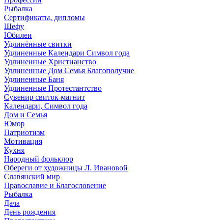
Рыбалка
Сертификаты, дипломы
Шефу
Юбилеи
Удлинённые свитки
Удлиненные Календари Символ года
Удлиненные Христианство
Удлиненные Дом Семья Благополучие
Удлиненные Баня
Удлиненные Протестантство
Сувенир свиток-магнит
Календари, Символ года
Дом и Семья
Юмор
Патриотизм
Мотивация
Кухня
Народный фольклор
Обереги от художницы Л. Ивановой
Славянский мир
Православие и Благословение
Рыбалка
Дача
День рождения