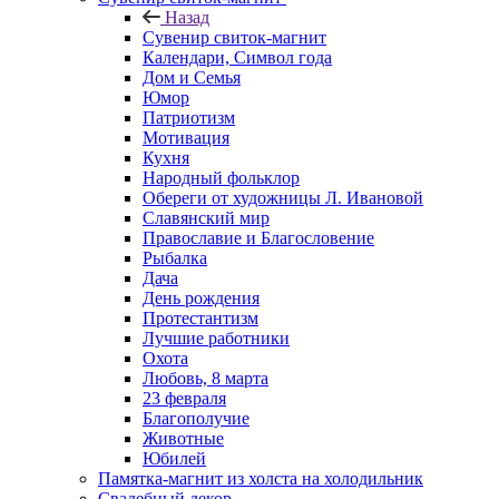
Назад
Сувенир свиток-магнит
Календари, Символ года
Дом и Семья
Юмор
Патриотизм
Мотивация
Кухня
Народный фольклор
Обереги от художницы Л. Ивановой
Славянский мир
Православие и Благословение
Рыбалка
Дача
День рождения
Протестантизм
Лучшие работники
Охота
Любовь, 8 марта
23 февраля
Благополучие
Животные
Юбилей
Памятка-магнит из холста на холодильник
Свадебный декор