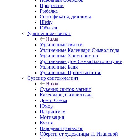
Профессии
Рыбалка
Сертификаты, дипломы
Шефу
Юбилеи
Удлинённые свитки
Назад
Удлинённые свитки
Удлиненные Календари Символ года
Удлиненные Христианство
Удлиненные Дом Семья Благополучие
Удлиненные Баня
Удлиненные Протестантство
Сувенир свиток-магнит
Назад
Сувенир свиток-магнит
Календари, Символ года
Дом и Семья
Юмор
Патриотизм
Мотивация
Кухня
Народный фольклор
Обереги от художницы Л. Ивановой