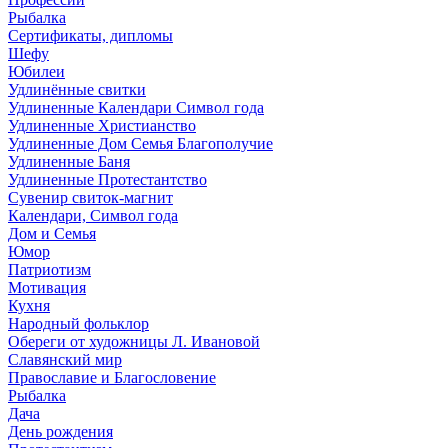
Рыбалка
Сертификаты, дипломы
Шефу
Юбилеи
Удлинённые свитки
Удлиненные Календари Символ года
Удлиненные Христианство
Удлиненные Дом Семья Благополучие
Удлиненные Баня
Удлиненные Протестантство
Сувенир свиток-магнит
Календари, Символ года
Дом и Семья
Юмор
Патриотизм
Мотивация
Кухня
Народный фольклор
Обереги от художницы Л. Ивановой
Славянский мир
Православие и Благословение
Рыбалка
Дача
День рождения