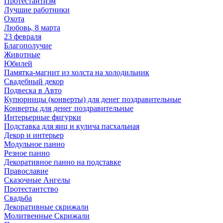
Протестантизм
Лучшие работники
Охота
Любовь, 8 марта
23 февраля
Благополучие
Животные
Юбилей
Памятка-магнит из холста на холодильник
Свадебный декор
Подвеска в Авто
Купюрницы (конверты) для денег поздравительные
Конверты для денег поздравительные
Интерьерные фигурки
Подставка для яиц и кулича пасхальная
Декор и интерьер
Модульное панно
Резное панно
Декоративное панно на подставке
Православие
Сказочные Ангелы
Протестантство
Свадьба
Декоративные скрижали
Молитвенные Скрижали