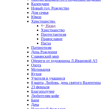
Календари
Новый год, Рождество
Дом семья
Юмор
Христианство
Назад
Христианство
Протестантизм
Православие
Пасха
Патриотизм
День Рождения
Славянский мир
Обереги от художницы Л.Ивановой А5
Охота
Мотивация
Кухня
Учителя и учащиеся
8 марта, Любовь, день святого Валентина
23 февраля
Благополучие
Любителям кофе
Баня
Дача
Народный фольклор