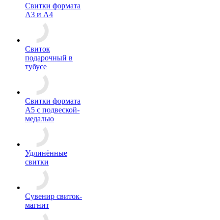
Свитки формата
А3 и А4
Свиток
подарочный в
тубусе
Свитки формата
А5 с подвеской-
медалью
Удлинённые
свитки
Сувенир свиток-
магнит