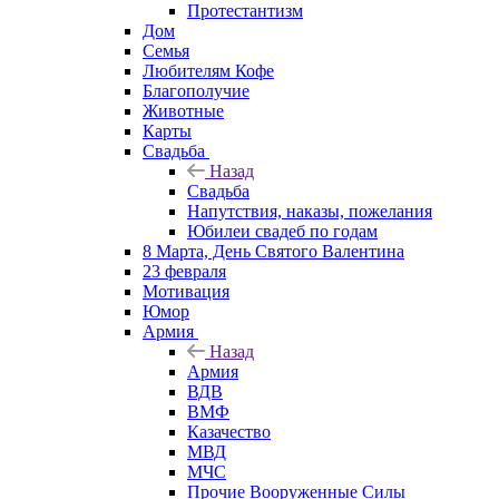
Протестантизм
Дом
Семья
Любителям Кофе
Благополучие
Животные
Карты
Свадьба
Назад
Свадьба
Напутствия, наказы, пожелания
Юбилеи свадеб по годам
8 Марта, День Святого Валентина
23 февраля
Мотивация
Юмор
Армия
Назад
Армия
ВДВ
ВМФ
Казачество
МВД
МЧС
Прочие Вооруженные Силы