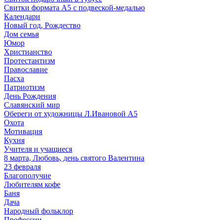
Свитки формата А5 с подвеской-медалью
Календари
Новый год, Рождество
Дом семья
Юмор
Христианство
Протестантизм
Православие
Пасха
Патриотизм
День Рождения
Славянский мир
Обереги от художницы Л.Ивановой А5
Охота
Мотивация
Кухня
Учителя и учащиеся
8 марта, Любовь, день святого Валентина
23 февраля
Благополучие
Любителям кофе
Баня
Дача
Народный фольклор
Профессии