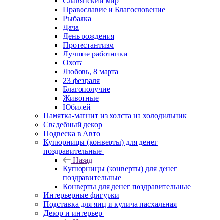
Славянский мир
Православие и Благословение
Рыбалка
Дача
День рождения
Протестантизм
Лучшие работники
Охота
Любовь, 8 марта
23 февраля
Благополучие
Животные
Юбилей
Памятка-магнит из холста на холодильник
Свадебный декор
Подвеска в Авто
Купюрницы (конверты) для денег
поздравительные
Назад
Купюрницы (конверты) для денег
поздравительные
Конверты для денег поздравительные
Интерьерные фигурки
Подставка для яиц и кулича пасхальная
Декор и интерьер