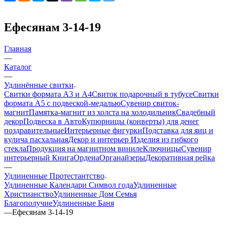
Ефесянам 3-14-19
Главная
—
Каталог
—
Удлинённые свитки
Свитки формата А3 и А4
Свиток подарочный в тубусе
Свитки
формата А5 с подвеской-медалью
Сувенир свиток-
магнит
Памятка-магнит из холста на холодильник
Свадебный
декор
Подвеска в Авто
Купюрницы (конверты) для денег
поздравительные
Интерьерные фигурки
Подставка для яиц и
кулича пасхальная
Декор и интерьер
Изделия из гибкого
стекла
Продукция на магнитном виниле
Ключницы
Сувенир
интерьерный Книга
Ордена
Органайзеры
Декоративная рейка
—
Удлиненные Протестантство
Удлиненные Календари Символ года
Удлиненные
Христианство
Удлиненные Дом Семья
Благополучие
Удлиненные Баня
—
Ефесянам 3-14-19