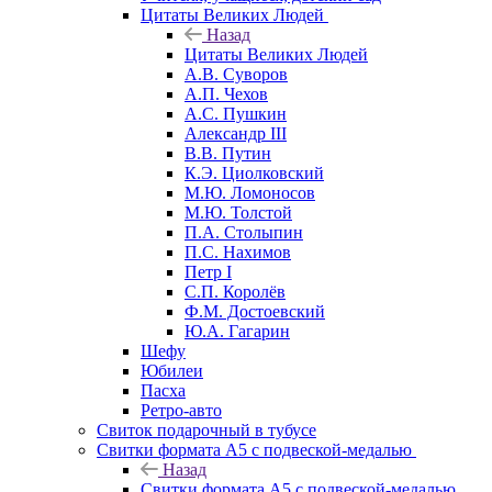
Цитаты Великих Людей
Назад
Цитаты Великих Людей
А.В. Суворов
А.П. Чехов
А.С. Пушкин
Александр III
В.В. Путин
К.Э. Циолковский
М.Ю. Ломоносов
М.Ю. Толстой
П.А. Столыпин
П.С. Нахимов
Петр I
С.П. Королёв
Ф.М. Достоевский
Ю.А. Гагарин
Шефу
Юбилеи
Пасха
Ретро-авто
Свиток подарочный в тубусе
Свитки формата А5 с подвеской-медалью
Назад
Свитки формата А5 с подвеской-медалью