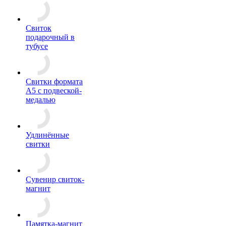
Свиток
подарочный в
тубусе
Свитки формата
А5 с подвеской-
медалью
Удлинённые
свитки
Сувенир свиток-
магнит
Памятка-магнит