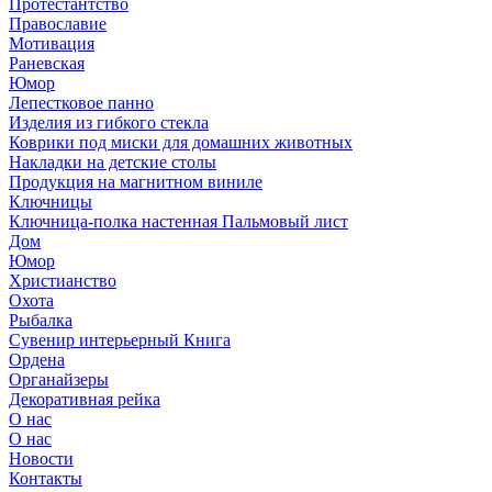
Протестантство
Православие
Мотивация
Раневская
Юмор
Лепестковое панно
Изделия из гибкого стекла
Коврики под миски для домашних животных
Накладки на детские столы
Продукция на магнитном виниле
Ключницы
Ключница-полка настенная Пальмовый лист
Дом
Юмор
Христианство
Охота
Рыбалка
Сувенир интерьерный Книга
Ордена
Органайзеры
Декоративная рейка
О нас
О нас
Новости
Контакты