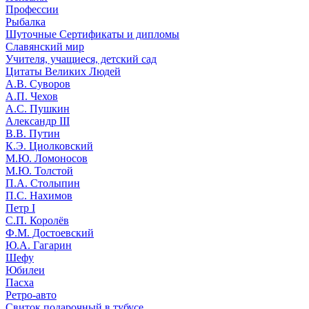
Профессии
Рыбалка
Шуточные Сертификаты и дипломы
Славянский мир
Учителя, учащиеся, детский сад
Цитаты Великих Людей
А.В. Суворов
А.П. Чехов
А.С. Пушкин
Александр III
В.В. Путин
К.Э. Циолковский
М.Ю. Ломоносов
М.Ю. Толстой
П.А. Столыпин
П.С. Нахимов
Петр I
С.П. Королёв
Ф.М. Достоевский
Ю.А. Гагарин
Шефу
Юбилеи
Пасха
Ретро-авто
Свиток подарочный в тубусе