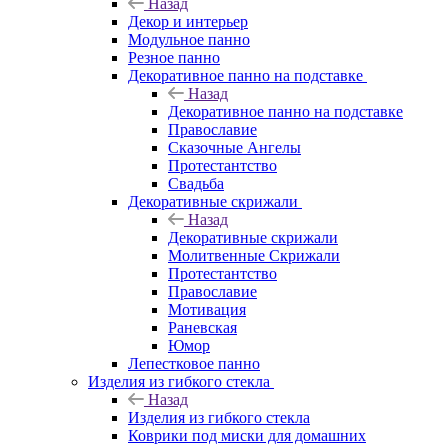
Назад
Декор и интерьер
Модульное панно
Резное панно
Декоративное панно на подставке
Назад
Декоративное панно на подставке
Православие
Сказочные Ангелы
Протестантство
Свадьба
Декоративные скрижали
Назад
Декоративные скрижали
Молитвенные Скрижали
Протестантство
Православие
Мотивация
Раневская
Юмор
Лепестковое панно
Изделия из гибкого стекла
Назад
Изделия из гибкого стекла
Коврики под миски для домашних