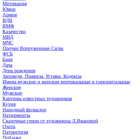
Мотивация
Юмор
Армия
ВДВ
ВМФ
Казачество
МВД
МЧС
Прочие Вооруженные Силы
ФСБ
Баня
Дача
День рождения
Заповеди, Правила, Уставы, Кодексы
Имена мужские и женские вертикальные и горизонтальные
Женские
Мужские
Картины известных художников
Кухня
Народный фольклор
Натюрморты
Сказочные герои от художницы Л.Ивановой
Охота
Патриотизм
Пейзажи