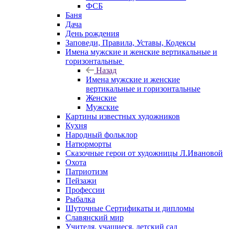
ФСБ
Баня
Дача
День рождения
Заповеди, Правила, Уставы, Кодексы
Имена мужские и женские вертикальные и
горизонтальные
Назад
Имена мужские и женские
вертикальные и горизонтальные
Женские
Мужские
Картины известных художников
Кухня
Народный фольклор
Натюрморты
Сказочные герои от художницы Л.Ивановой
Охота
Патриотизм
Пейзажи
Профессии
Рыбалка
Шуточные Сертификаты и дипломы
Славянский мир
Учителя, учащиеся, детский сад