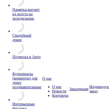
Памятка-магнит
из холста на
холодильник
Свадебный
декор
Подвеска в Авто
Купюрницы
(конверты) для
О нас
денег
О нас
Индивидуа
поздравительные
Заказчикам
Новости
заказ
Контакты
Интерьерные
фигурки