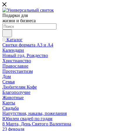
Подарки для
жизни и бизнеса
Каталог
Свитки формата А3 и А4
Календари
Новый год, Рождество
Христианство
Православие
Протестантизм
Дом
Семья
Любителям Кофе
Благополучие
Животные
Карты
Свадьба
Напутствия, наказы, пожелания
Юбилеи свадеб по годам
8 Марта, День Святого Валентина
23 февраля