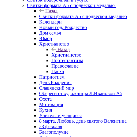
Свитки формата А5 с подвеской-медалью
Назад
Свитки формата А5 с подвеской-медалью
Календари
Новый год, Рождество
Дом семья
Юмор
Христианство
Назад
Христианство
Протестантизм
Православие
Пасха
Патриотизм
День Рождения
Славянский мир
Обереги от художницы Л.Ивановой А5
Охота
Мотивация
Кухня
Учителя и учащиеся
8 марта, Любовь, день святого Валентина
23 февраля
Благополучие