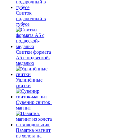
Свиток
подарочный в
тубусе
Свитки формата
А5 с подвеской-
медалью
Удлинённые
свитки
Сувенир свиток-
магнит
Памятка-магнит
из холста на