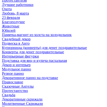
Протестантизм
Лучшие работники
Охота
Любовь, 8 марта
23 февраля
Благополучие
Животные
Юбилей
Памятка-магнит из холста на холодильник
Свадебный декор
Подвеска в Авто
Купюрницы (конверты) для денег поздравительные
Конверты для денег поздравительные
Интерьерные фигурки
Подставка для яиц и кулича пасхальная
Декор и интерьер
Модульное панно
Резное панно
Декоративное панно на подставке
Православие
Сказочные Ангелы
Протестантство
Свадьба
Декоративные скрижали
Молитвенные Скрижали