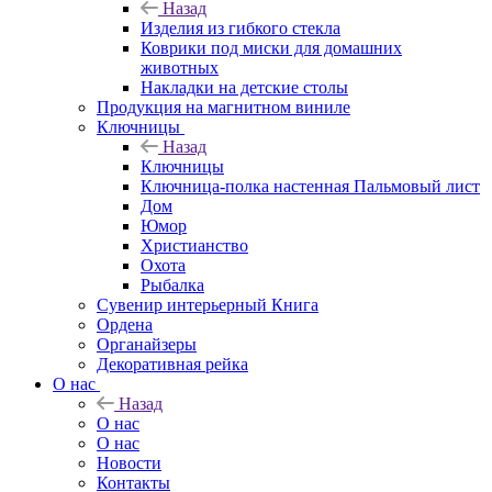
Назад
Изделия из гибкого стекла
Коврики под миски для домашних
животных
Накладки на детские столы
Продукция на магнитном виниле
Ключницы
Назад
Ключницы
Ключница-полка настенная Пальмовый лист
Дом
Юмор
Христианство
Охота
Рыбалка
Сувенир интерьерный Книга
Ордена
Органайзеры
Декоративная рейка
О нас
Назад
О нас
О нас
Новости
Контакты