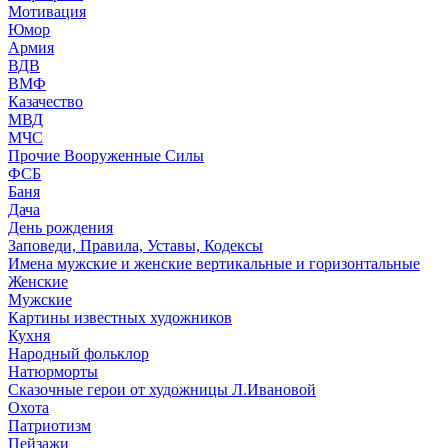
Мотивация
Юмор
Армия
ВДВ
ВМФ
Казачество
МВД
МЧС
Прочие Вооруженные Силы
ФСБ
Баня
Дача
День рождения
Заповеди, Правила, Уставы, Кодексы
Имена мужские и женские вертикальные и горизонтальные
Женские
Мужские
Картины известных художников
Кухня
Народный фольклор
Натюрморты
Сказочные герои от художницы Л.Ивановой
Охота
Патриотизм
Пейзажи