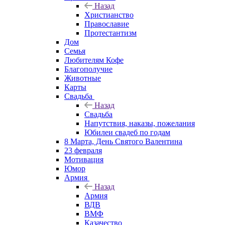
Назад
Христианство
Православие
Протестантизм
Дом
Семья
Любителям Кофе
Благополучие
Животные
Карты
Свадьба
Назад
Свадьба
Напутствия, наказы, пожелания
Юбилеи свадеб по годам
8 Марта, День Святого Валентина
23 февраля
Мотивация
Юмор
Армия
Назад
Армия
ВДВ
ВМФ
Казачество