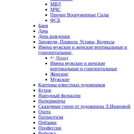
МВД
МЧС
Прочие Вооруженные Силы
ФСБ
Баня
Дача
День рождения
Заповеди, Правила, Уставы, Кодексы
Имена мужские и женские вертикальные и
горизонтальные
Назад
Имена мужские и женские
вертикальные и горизонтальные
Женские
Мужские
Картины известных художников
Кухня
Народный фольклор
Натюрморты
Сказочные герои от художницы Л.Ивановой
Охота
Патриотизм
Пейзажи
Профессии
Рыбалка