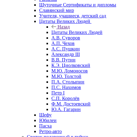
Шуточные Сертификаты и дипломы
Славянский мир
Учителя, учащиеся, детский сад
Цитаты Великих Людей
Назад
Цитаты Великих Людей
А.В. Суворов
А.П. Чехов
А.С. Пушкин
Александр III
В.В. Путин
К.Э. Циолковский
М.Ю. Ломоносов
М.Ю. Толстой
П.А. Столыпин
П.С. Нахимов
Петр I
С.П. Королёв
Ф.М. Достоевский
Ю.А. Гагарин
Шефу
Юбилеи
Пасха
Ретро-авто
Свиток подарочный в тубусе