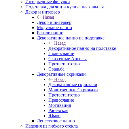
Интерьерные фигурки
Подставка для яиц и кулича пасхальная
Декор и интерьер
Назад
Декор и интерьер
Модульное панно
Резное панно
Декоративное панно на подставке
Назад
Декоративное панно на подставке
Православие
Сказочные Ангелы
Протестантство
Свадьба
Декоративные скрижали
Назад
Декоративные скрижали
Молитвенные Скрижали
Протестантство
Православие
Мотивация
Раневская
Юмор
Лепестковое панно
Изделия из гибкого стекла