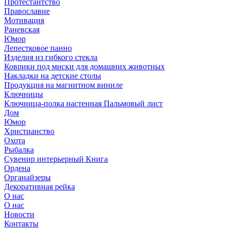
Протестантство
Православие
Мотивация
Раневская
Юмор
Лепестковое панно
Изделия из гибкого стекла
Коврики под миски для домашних животных
Накладки на детские столы
Продукция на магнитном виниле
Ключницы
Ключница-полка настенная Пальмовый лист
Дом
Юмор
Христианство
Охота
Рыбалка
Сувенир интерьерный Книга
Ордена
Органайзеры
Декоративная рейка
О нас
О нас
Новости
Контакты