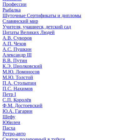
Профессии
Рыбалка
Шуточные Сертификаты и дипломы
Славянский мир
Учителя, учащиеся, детский сад
Цитаты Великих Людей
А.В. Суворов
А.П. Чехов
А.С. Пушкин
Александр III
В.В. Путин
К.Э. Циолковский
М.Ю. Ломоносов
М.Ю. Толстой
П.А. Столыпин
П.С. Нахимов
Петр I
С.П. Королёв
Ф.М. Достоевский
Ю.А. Гагарин
Шефу
Юбилеи
Пасха
Ретро-авто
Свиток подарочный в тубусе