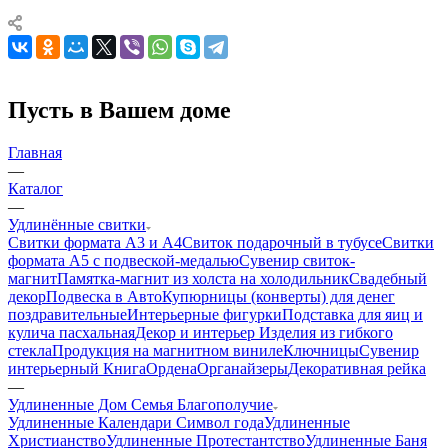
Пусть в Вашем доме
Главная
—
Каталог
—
Удлинённые свитки
Свитки формата А3 и А4
Свиток подарочный в тубусе
Свитки
формата А5 с подвеской-медалью
Сувенир свиток-
магнит
Памятка-магнит из холста на холодильник
Свадебный
декор
Подвеска в Авто
Купюрницы (конверты) для денег
поздравительные
Интерьерные фигурки
Подставка для яиц и
кулича пасхальная
Декор и интерьер
Изделия из гибкого
стекла
Продукция на магнитном виниле
Ключницы
Сувенир
интерьерный Книга
Ордена
Органайзеры
Декоративная рейка
—
Удлиненные Дом Семья Благополучие
Удлиненные Календари Символ года
Удлиненные
Христианство
Удлиненные Протестантство
Удлиненные Баня