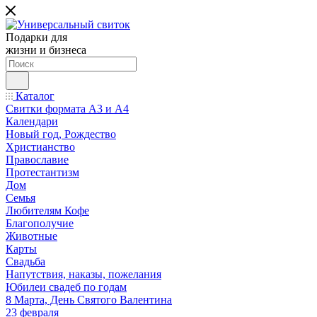
Подарки для
жизни и бизнеса
Каталог
Свитки формата А3 и А4
Календари
Новый год, Рождество
Христианство
Православие
Протестантизм
Дом
Семья
Любителям Кофе
Благополучие
Животные
Карты
Свадьба
Напутствия, наказы, пожелания
Юбилеи свадеб по годам
8 Марта, День Святого Валентина
23 февраля