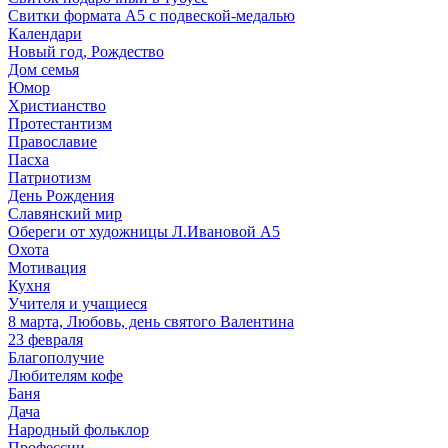
Свитки формата А5 с подвеской-медалью
Календари
Новый год, Рождество
Дом семья
Юмор
Христианство
Протестантизм
Православие
Пасха
Патриотизм
День Рождения
Славянский мир
Обереги от художницы Л.Ивановой А5
Охота
Мотивация
Кухня
Учителя и учащиеся
8 марта, Любовь, день святого Валентина
23 февраля
Благополучие
Любителям кофе
Баня
Дача
Народный фольклор
Профессии