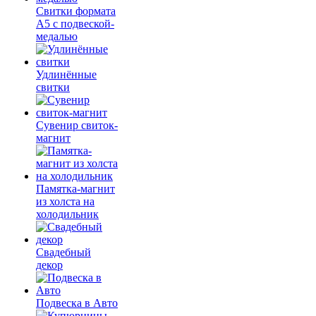
Свитки формата
А5 с подвеской-
медалью
Удлинённые
свитки
Сувенир свиток-
магнит
Памятка-магнит
из холста на
холодильник
Свадебный
декор
Подвеска в Авто