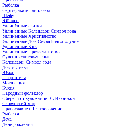
Рыбалка
Сертификаты, дипломы
Шефу
Юбилеи
Удлинённые свитки
Удлиненные Календари Символ года
Удлиненные Христианство
Удлиненные Дом Семья Благополучие
Удлиненные Баня
Удлиненные Протестантство
Сувенир свиток-магнит
Календари, Символ года
Дом и Семья
Юмор
Патриотизм
Мотивация
Кухня
Народный фольклор
Обереги от художницы Л. Ивановой
Славянский мир
Православие и Благословение
Рыбалка
Дача
День рождения