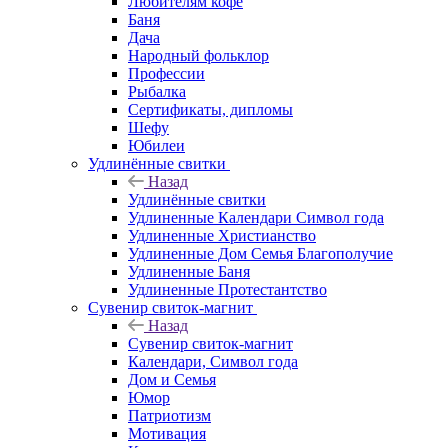
Любителям кофе
Баня
Дача
Народный фольклор
Профессии
Рыбалка
Сертификаты, дипломы
Шефу
Юбилеи
Удлинённые свитки
Назад
Удлинённые свитки
Удлиненные Календари Символ года
Удлиненные Христианство
Удлиненные Дом Семья Благополучие
Удлиненные Баня
Удлиненные Протестантство
Сувенир свиток-магнит
Назад
Сувенир свиток-магнит
Календари, Символ года
Дом и Семья
Юмор
Патриотизм
Мотивация