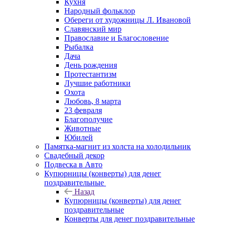
Кухня
Народный фольклор
Обереги от художницы Л. Ивановой
Славянский мир
Православие и Благословение
Рыбалка
Дача
День рождения
Протестантизм
Лучшие работники
Охота
Любовь, 8 марта
23 февраля
Благополучие
Животные
Юбилей
Памятка-магнит из холста на холодильник
Свадебный декор
Подвеска в Авто
Купюрницы (конверты) для денег
поздравительные
Назад
Купюрницы (конверты) для денег
поздравительные
Конверты для денег поздравительные