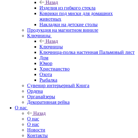
Назад
Изделия из гибкого стекла
Коврики под миски для домашних
животных
Накладки на детские столы
Продукция на магнитном виниле
Ключницы
Назад
Ключницы
Ключница-полка настенная Пальмовый лист
Дом
Юмор
Христианство
Охота
Рыбалка
Сувенир интерьерный Книга
Ордена
Органайзеры
Декоративная рейка
О нас
Назад
О нас
О нас
Новости
Контакты