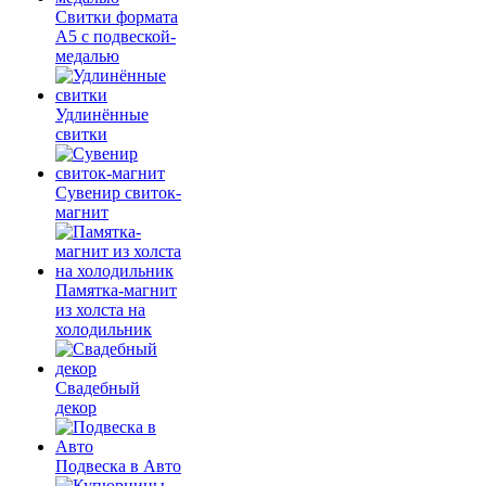
Свитки формата
А5 с подвеской-
медалью
Удлинённые
свитки
Сувенир свиток-
магнит
Памятка-магнит
из холста на
холодильник
Свадебный
декор
Подвеска в Авто