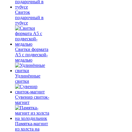
Свиток
подарочный в
тубусе
Свитки формата
А5 с подвеской-
медалью
Удлинённые
свитки
Сувенир свиток-
магнит
Памятка-магнит
из холста на