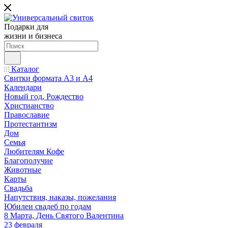
Подарки для
жизни и бизнеса
Каталог
Свитки формата А3 и А4
Календари
Новый год, Рождество
Христианство
Православие
Протестантизм
Дом
Семья
Любителям Кофе
Благополучие
Животные
Карты
Свадьба
Напутствия, наказы, пожелания
Юбилеи свадеб по годам
8 Марта, День Святого Валентина
23 февраля