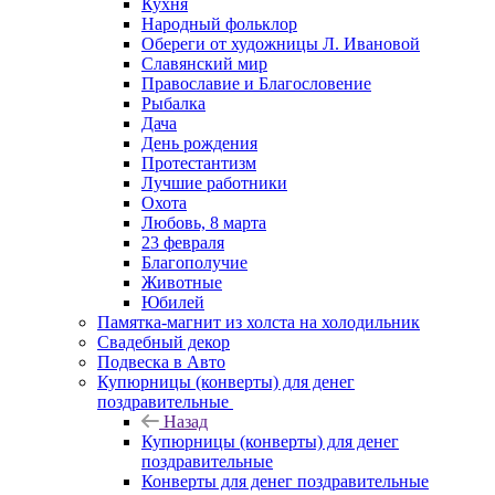
Кухня
Народный фольклор
Обереги от художницы Л. Ивановой
Славянский мир
Православие и Благословение
Рыбалка
Дача
День рождения
Протестантизм
Лучшие работники
Охота
Любовь, 8 марта
23 февраля
Благополучие
Животные
Юбилей
Памятка-магнит из холста на холодильник
Свадебный декор
Подвеска в Авто
Купюрницы (конверты) для денег
поздравительные
Назад
Купюрницы (конверты) для денег
поздравительные
Конверты для денег поздравительные