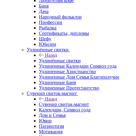
Любителям кофе
Баня
Дача
Народный фольклор
Профессии
Рыбалка
Сертификаты, дипломы
Шефу
Юбилеи
Удлинённые свитки
Назад
Удлинённые свитки
Удлиненные Календари Символ года
Удлиненные Христианство
Удлиненные Дом Семья Благополучие
Удлиненные Баня
Удлиненные Протестантство
Сувенир свиток-магнит
Назад
Сувенир свиток-магнит
Календари, Символ года
Дом и Семья
Юмор
Патриотизм
Мотивация