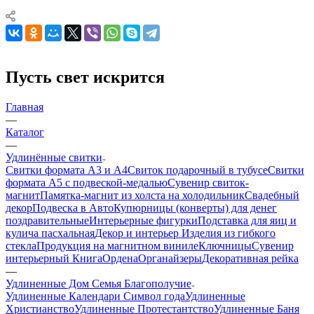
Пусть свет искрится
Главная
—
Каталог
—
Удлинённые свитки
Свитки формата А3 и А4
Свиток подарочный в тубусе
Свитки
формата А5 с подвеской-медалью
Сувенир свиток-
магнит
Памятка-магнит из холста на холодильник
Свадебный
декор
Подвеска в Авто
Купюрницы (конверты) для денег
поздравительные
Интерьерные фигурки
Подставка для яиц и
кулича пасхальная
Декор и интерьер
Изделия из гибкого
стекла
Продукция на магнитном виниле
Ключницы
Сувенир
интерьерный Книга
Ордена
Органайзеры
Декоративная рейка
—
Удлиненные Дом Семья Благополучие
Удлиненные Календари Символ года
Удлиненные
Христианство
Удлиненные Протестантство
Удлиненные Баня