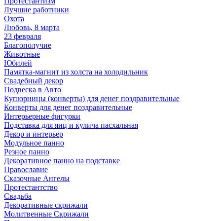
Протестантизм
Лучшие работники
Охота
Любовь, 8 марта
23 февраля
Благополучие
Животные
Юбилей
Памятка-магнит из холста на холодильник
Свадебный декор
Подвеска в Авто
Купюрницы (конверты) для денег поздравительные
Конверты для денег поздравительные
Интерьерные фигурки
Подставка для яиц и кулича пасхальная
Декор и интерьер
Модульное панно
Резное панно
Декоративное панно на подставке
Православие
Сказочные Ангелы
Протестантство
Свадьба
Декоративные скрижали
Молитвенные Скрижали