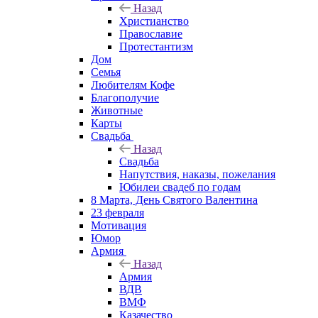
Назад
Христианство
Православие
Протестантизм
Дом
Семья
Любителям Кофе
Благополучие
Животные
Карты
Свадьба
Назад
Свадьба
Напутствия, наказы, пожелания
Юбилеи свадеб по годам
8 Марта, День Святого Валентина
23 февраля
Мотивация
Юмор
Армия
Назад
Армия
ВДВ
ВМФ
Казачество