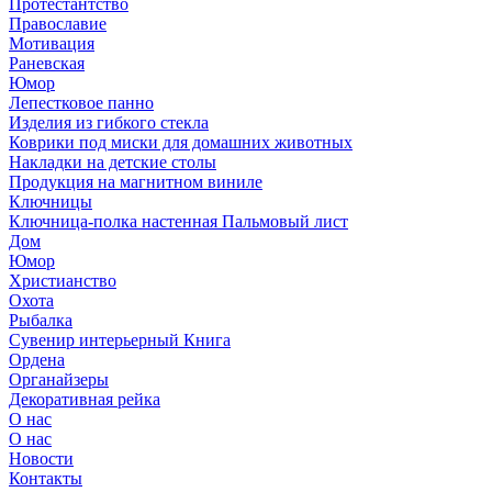
Протестантство
Православие
Мотивация
Раневская
Юмор
Лепестковое панно
Изделия из гибкого стекла
Коврики под миски для домашних животных
Накладки на детские столы
Продукция на магнитном виниле
Ключницы
Ключница-полка настенная Пальмовый лист
Дом
Юмор
Христианство
Охота
Рыбалка
Сувенир интерьерный Книга
Ордена
Органайзеры
Декоративная рейка
О нас
О нас
Новости
Контакты