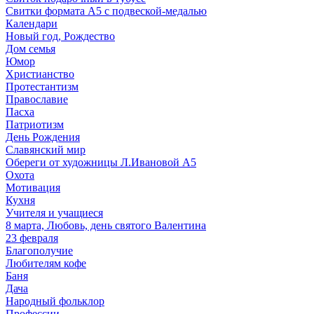
Свитки формата А5 с подвеской-медалью
Календари
Новый год, Рождество
Дом семья
Юмор
Христианство
Протестантизм
Православие
Пасха
Патриотизм
День Рождения
Славянский мир
Обереги от художницы Л.Ивановой А5
Охота
Мотивация
Кухня
Учителя и учащиеся
8 марта, Любовь, день святого Валентина
23 февраля
Благополучие
Любителям кофе
Баня
Дача
Народный фольклор
Профессии