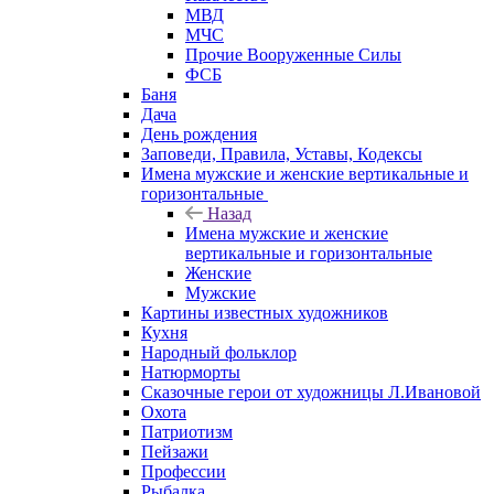
МВД
МЧС
Прочие Вооруженные Силы
ФСБ
Баня
Дача
День рождения
Заповеди, Правила, Уставы, Кодексы
Имена мужские и женские вертикальные и
горизонтальные
Назад
Имена мужские и женские
вертикальные и горизонтальные
Женские
Мужские
Картины известных художников
Кухня
Народный фольклор
Натюрморты
Сказочные герои от художницы Л.Ивановой
Охота
Патриотизм
Пейзажи
Профессии
Рыбалка