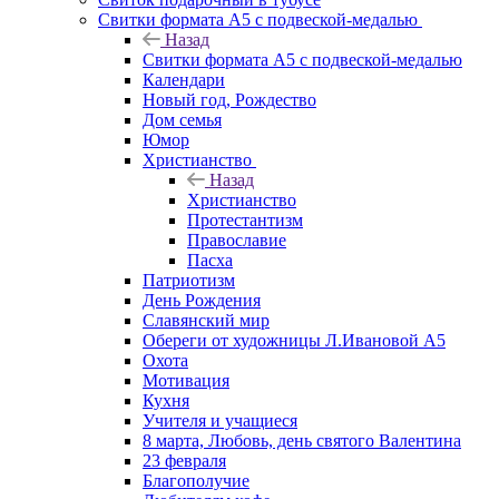
Свитки формата А5 с подвеской-медалью
Назад
Свитки формата А5 с подвеской-медалью
Календари
Новый год, Рождество
Дом семья
Юмор
Христианство
Назад
Христианство
Протестантизм
Православие
Пасха
Патриотизм
День Рождения
Славянский мир
Обереги от художницы Л.Ивановой А5
Охота
Мотивация
Кухня
Учителя и учащиеся
8 марта, Любовь, день святого Валентина
23 февраля
Благополучие