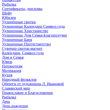
Рыбалка
Сертификаты, дипломы
Шефу
Юбилеи
Удлинённые свитки
Удлиненные Календари Символ года
Удлиненные Христианство
Удлиненные Дом Семья Благополучие
Удлиненные Баня
Удлиненные Протестантство
Сувенир свиток-магнит
Календари, Символ года
Дом и Семья
Юмор
Патриотизм
Мотивация
Кухня
Народный фольклор
Обереги от художницы Л. Ивановой
Славянский мир
Православие и Благословение
Рыбалка
Дача
День рождения