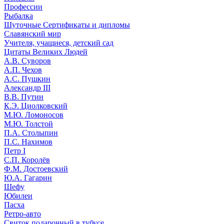
Профессии
Рыбалка
Шуточные Сертификаты и дипломы
Славянский мир
Учителя, учащиеся, детский сад
Цитаты Великих Людей
А.В. Суворов
А.П. Чехов
А.С. Пушкин
Александр III
В.В. Путин
К.Э. Циолковский
М.Ю. Ломоносов
М.Ю. Толстой
П.А. Столыпин
П.С. Нахимов
Петр I
С.П. Королёв
Ф.М. Достоевский
Ю.А. Гагарин
Шефу
Юбилеи
Пасха
Ретро-авто
Свиток подарочный в тубусе