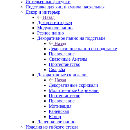
Интерьерные фигурки
Подставка для яиц и кулича пасхальная
Декор и интерьер
Назад
Декор и интерьер
Модульное панно
Резное панно
Декоративное панно на подставке
Назад
Декоративное панно на подставке
Православие
Сказочные Ангелы
Протестантство
Свадьба
Декоративные скрижали
Назад
Декоративные скрижали
Молитвенные Скрижали
Протестантство
Православие
Мотивация
Раневская
Юмор
Лепестковое панно
Изделия из гибкого стекла