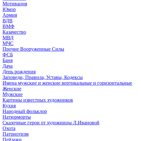
Мотивация
Юмор
Армия
ВДВ
ВМФ
Казачество
МВД
МЧС
Прочие Вооруженные Силы
ФСБ
Баня
Дача
День рождения
Заповеди, Правила, Уставы, Кодексы
Имена мужские и женские вертикальные и горизонтальные
Женские
Мужские
Картины известных художников
Кухня
Народный фольклор
Натюрморты
Сказочные герои от художницы Л.Ивановой
Охота
Патриотизм
Пейзажи