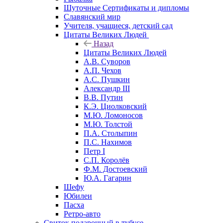
Шуточные Сертификаты и дипломы
Славянский мир
Учителя, учащиеся, детский сад
Цитаты Великих Людей
Назад
Цитаты Великих Людей
А.В. Суворов
А.П. Чехов
А.С. Пушкин
Александр III
В.В. Путин
К.Э. Циолковский
М.Ю. Ломоносов
М.Ю. Толстой
П.А. Столыпин
П.С. Нахимов
Петр I
С.П. Королёв
Ф.М. Достоевский
Ю.А. Гагарин
Шефу
Юбилеи
Пасха
Ретро-авто
Свиток подарочный в тубусе