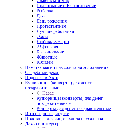
Славянский мир
Православие и Благословение
Рыбалка
Дача
День рождения
Протестантизм
Лучшие работники
Охота
Любовь, 8 марта
23 февраля
Благополучие
Животные
Юбилей
Памятка-магнит из холста на холодильник
Свадебный декор
Подвеска в Авто
Купюрницы (конверты) для денег
поздравительные
Назад
Купюрницы (конверты) для денег
поздравительные
Конверты для денег поздравительные
Интерьерные фигурки
Подставка для яиц и кулича пасхальная
Декор и интерьер