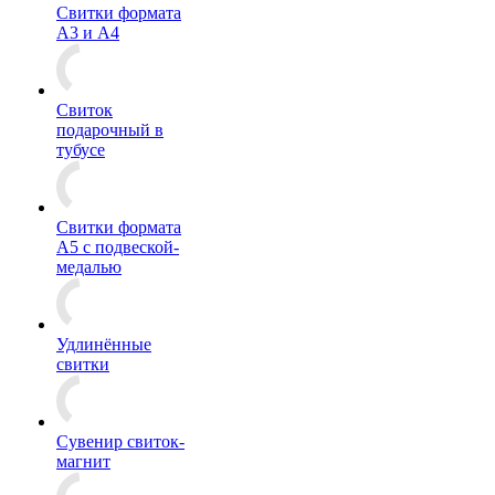
Свитки формата
А3 и А4
Свиток
подарочный в
тубусе
Свитки формата
А5 с подвеской-
медалью
Удлинённые
свитки
Сувенир свиток-
магнит