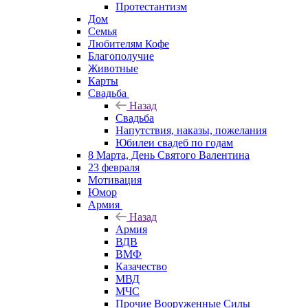
Протестантизм
Дом
Семья
Любителям Кофе
Благополучие
Животные
Карты
Свадьба
Назад
Свадьба
Напутствия, наказы, пожелания
Юбилеи свадеб по годам
8 Марта, День Святого Валентина
23 февраля
Мотивация
Юмор
Армия
Назад
Армия
ВДВ
ВМФ
Казачество
МВД
МЧС
Прочие Вооруженные Силы