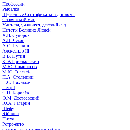
Профессии
Рыбалка
Шуточные Сертификаты и дипломы
Славянский мир
Учителя, учащиеся, детский сад
Цитаты Великих Людей
А.В. Суворов
А.П. Чехов
А.С. Пушкин
Александр III
В.В. Путин
К.Э. Циолковский
М.Ю. Ломоносов
М.Ю. Толстой
П.А. Столыпин
П.С. Нахимов
Петр I
С.П. Королёв
Ф.М. Достоевский
Ю.А. Гагарин
Шефу
Юбилеи
Пасха
Ретро-авто
Свиток подарочный в тубусе