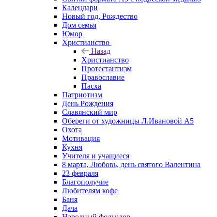
Календари
Новый год, Рождество
Дом семья
Юмор
Христианство
Назад
Христианство
Протестантизм
Православие
Пасха
Патриотизм
День Рождения
Славянский мир
Обереги от художницы Л.Ивановой А5
Охота
Мотивация
Кухня
Учителя и учащиеся
8 марта, Любовь, день святого Валентина
23 февраля
Благополучие
Любителям кофе
Баня
Дача
Народный фольклор