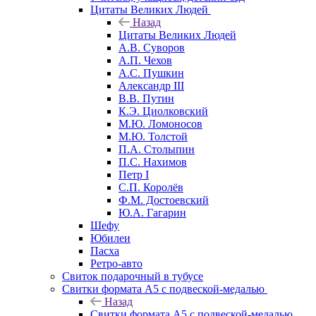
Цитаты Великих Людей
Назад
Цитаты Великих Людей
А.В. Суворов
А.П. Чехов
А.С. Пушкин
Александр III
В.В. Путин
К.Э. Циолковский
М.Ю. Ломоносов
М.Ю. Толстой
П.А. Столыпин
П.С. Нахимов
Петр I
С.П. Королёв
Ф.М. Достоевский
Ю.А. Гагарин
Шефу
Юбилеи
Пасха
Ретро-авто
Свиток подарочный в тубусе
Свитки формата А5 с подвеской-медалью
Назад
Свитки формата А5 с подвеской-медалью