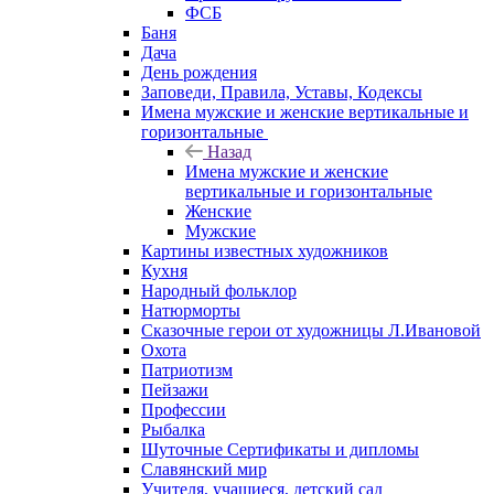
ФСБ
Баня
Дача
День рождения
Заповеди, Правила, Уставы, Кодексы
Имена мужские и женские вертикальные и
горизонтальные
Назад
Имена мужские и женские
вертикальные и горизонтальные
Женские
Мужские
Картины известных художников
Кухня
Народный фольклор
Натюрморты
Сказочные герои от художницы Л.Ивановой
Охота
Патриотизм
Пейзажи
Профессии
Рыбалка
Шуточные Сертификаты и дипломы
Славянский мир
Учителя, учащиеся, детский сад