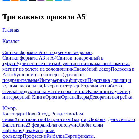
Три важных правила А5
Главная
—
Каталог
—
Свитки формата А5 с подвеской-медалью
Свитки формата А3 и А4
Свиток подарочный в
тубусе
Удлинённые свитки
Сувенир свиток-магнит
Памятка-
магнит из холста на холодильник
Свадебный декор
Подвеска в
Авто
Купюрницы (конверты) для денег
поздравительные
Интерьерные фигурки
Подставка для яиц и
кулича пасхальная
Декор и интерьер
Изделия из гибкого
стекла
Продукция на магнитном виниле
Ключницы
Сувенир
интерьерный Книга
Ордена
Органайзеры
Декоративная рейка
—
Юмор
Календари
Новый год, Рождество
Дом
семья
Христианство
Патриотизм
8 марта, Любовь, день святого
Валентина
23 февраля
Благополучие
Любителям
кофе
Баня
Дача
Народный
фольклор
Профессии
Рыбалка
Сертификаты,