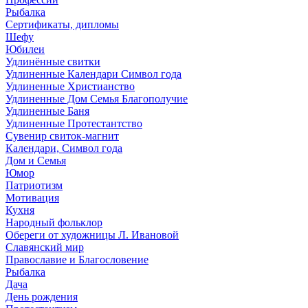
Рыбалка
Сертификаты, дипломы
Шефу
Юбилеи
Удлинённые свитки
Удлиненные Календари Символ года
Удлиненные Христианство
Удлиненные Дом Семья Благополучие
Удлиненные Баня
Удлиненные Протестантство
Сувенир свиток-магнит
Календари, Символ года
Дом и Семья
Юмор
Патриотизм
Мотивация
Кухня
Народный фольклор
Обереги от художницы Л. Ивановой
Славянский мир
Православие и Благословение
Рыбалка
Дача
День рождения