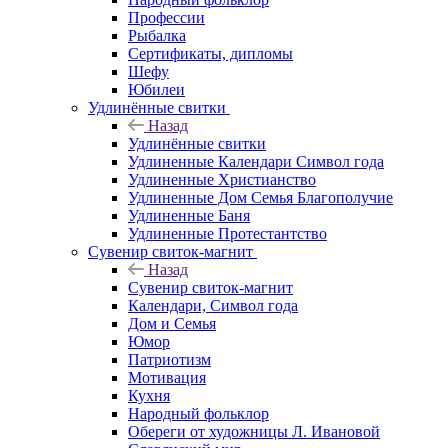
Профессии
Рыбалка
Сертификаты, дипломы
Шефу
Юбилеи
Удлинённые свитки
Назад
Удлинённые свитки
Удлиненные Календари Символ года
Удлиненные Христианство
Удлиненные Дом Семья Благополучие
Удлиненные Баня
Удлиненные Протестантство
Сувенир свиток-магнит
Назад
Сувенир свиток-магнит
Календари, Символ года
Дом и Семья
Юмор
Патриотизм
Мотивация
Кухня
Народный фольклор
Обереги от художницы Л. Ивановой