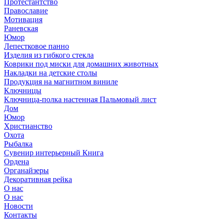
Протестантство
Православие
Мотивация
Раневская
Юмор
Лепестковое панно
Изделия из гибкого стекла
Коврики под миски для домашних животных
Накладки на детские столы
Продукция на магнитном виниле
Ключницы
Ключница-полка настенная Пальмовый лист
Дом
Юмор
Христианство
Охота
Рыбалка
Сувенир интерьерный Книга
Ордена
Органайзеры
Декоративная рейка
О нас
О нас
Новости
Контакты