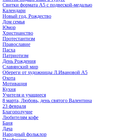
Свитки формата А5 с подвеской-медалью
Календари
Новый год, Рождество
Дом семья
Юмор
Христианство
Протестантизм
Православие
Пасха
Патриотизм
День Рождения
Славянский мир
Обереги от художницы Л.Ивановой А5
Охота
Мотивация
Кухня
Учителя и учащиеся
8 марта, Любовь, день святого Валентина
23 февраля
Благополучие
Любителям кофе
Баня
Дача
Народный фольклор
Профессии