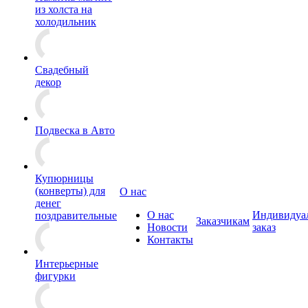
из холста на
холодильник
Свадебный
декор
Подвеска в Авто
Купюрницы
(конверты) для
О нас
денег
О нас
Индивидуа
поздравительные
Заказчикам
Новости
заказ
Контакты
Интерьерные
фигурки