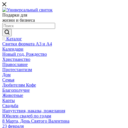
Подарки для
жизни и бизнеса
Каталог
Свитки формата А3 и А4
Календари
Новый год, Рождество
Христианство
Православие
Протестантизм
Дом
Семья
Любителям Кофе
Благополучие
Животные
Карты
Свадьба
Напутствия, наказы, пожелания
Юбилеи свадеб по годам
8 Марта, День Святого Валентина
23 февраля