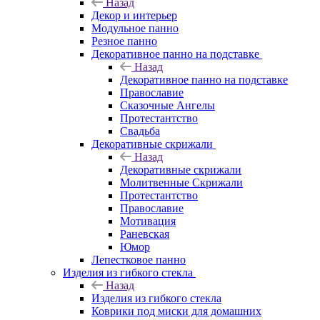
Назад
Декор и интерьер
Модульное панно
Резное панно
Декоративное панно на подставке
Назад
Декоративное панно на подставке
Православие
Сказочные Ангелы
Протестантство
Свадьба
Декоративные скрижали
Назад
Декоративные скрижали
Молитвенные Скрижали
Протестантство
Православие
Мотивация
Раневская
Юмор
Лепестковое панно
Изделия из гибкого стекла
Назад
Изделия из гибкого стекла
Коврики под миски для домашних