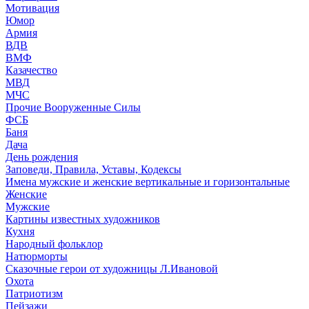
Мотивация
Юмор
Армия
ВДВ
ВМФ
Казачество
МВД
МЧС
Прочие Вооруженные Силы
ФСБ
Баня
Дача
День рождения
Заповеди, Правила, Уставы, Кодексы
Имена мужские и женские вертикальные и горизонтальные
Женские
Мужские
Картины известных художников
Кухня
Народный фольклор
Натюрморты
Сказочные герои от художницы Л.Ивановой
Охота
Патриотизм
Пейзажи