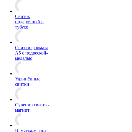
Свиток
подарочный в
тубусе
Свитки формата
А5 с подвеской-
медалью
Удлинённые
свитки
Сувенир свиток-
магнит
Памятка-магнит