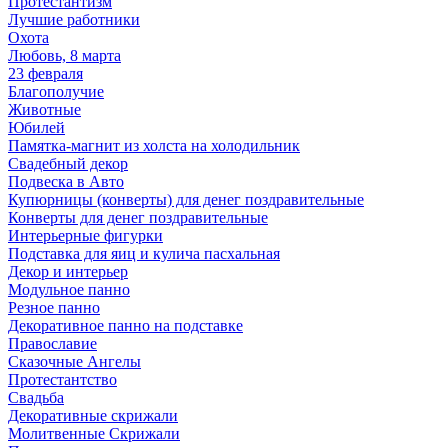
Протестантизм
Лучшие работники
Охота
Любовь, 8 марта
23 февраля
Благополучие
Животные
Юбилей
Памятка-магнит из холста на холодильник
Свадебный декор
Подвеска в Авто
Купюрницы (конверты) для денег поздравительные
Конверты для денег поздравительные
Интерьерные фигурки
Подставка для яиц и кулича пасхальная
Декор и интерьер
Модульное панно
Резное панно
Декоративное панно на подставке
Православие
Сказочные Ангелы
Протестантство
Свадьба
Декоративные скрижали
Молитвенные Скрижали