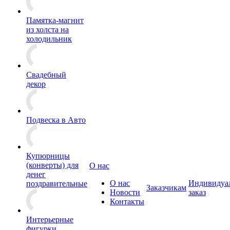
Памятка-магнит
из холста на
холодильник
Свадебный
декор
Подвеска в Авто
Купюрницы
(конверты) для
О нас
денег
О нас
Индивидуа
поздравительные
Заказчикам
Новости
заказ
Контакты
Интерьерные
фигурки