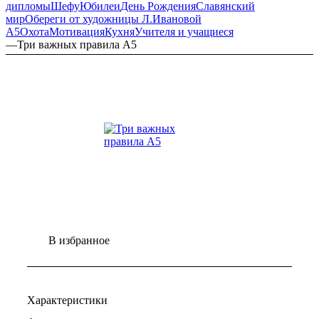
дипломы
Шефу
Юбилеи
День Рождения
Славянский
мир
Обереги от художницы Л.Ивановой
А5
Охота
Мотивация
Кухня
Учителя и учащиеся
—
Три важных правила А5
В избранное
Характеристики