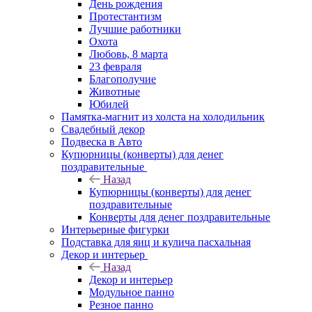
День рождения
Протестантизм
Лучшие работники
Охота
Любовь, 8 марта
23 февраля
Благополучие
Животные
Юбилей
Памятка-магнит из холста на холодильник
Свадебный декор
Подвеска в Авто
Купюрницы (конверты) для денег
поздравительные
Назад
Купюрницы (конверты) для денег
поздравительные
Конверты для денег поздравительные
Интерьерные фигурки
Подставка для яиц и кулича пасхальная
Декор и интерьер
Назад
Декор и интерьер
Модульное панно
Резное панно