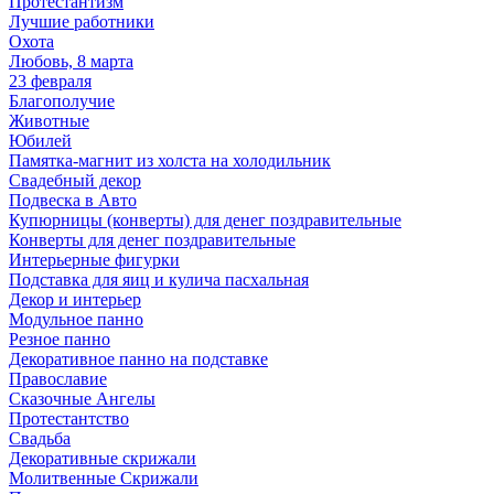
Протестантизм
Лучшие работники
Охота
Любовь, 8 марта
23 февраля
Благополучие
Животные
Юбилей
Памятка-магнит из холста на холодильник
Свадебный декор
Подвеска в Авто
Купюрницы (конверты) для денег поздравительные
Конверты для денег поздравительные
Интерьерные фигурки
Подставка для яиц и кулича пасхальная
Декор и интерьер
Модульное панно
Резное панно
Декоративное панно на подставке
Православие
Сказочные Ангелы
Протестантство
Свадьба
Декоративные скрижали
Молитвенные Скрижали