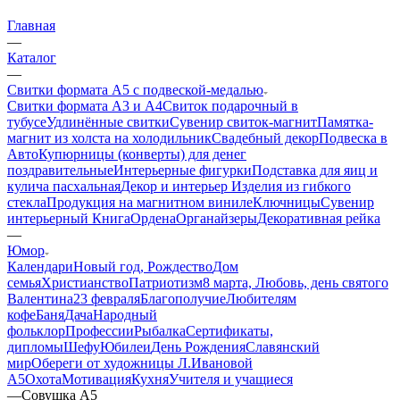
Главная
—
Каталог
—
Свитки формата А5 с подвеской-медалью
Свитки формата А3 и А4
Свиток подарочный в
тубусе
Удлинённые свитки
Сувенир свиток-магнит
Памятка-
магнит из холста на холодильник
Свадебный декор
Подвеска в
Авто
Купюрницы (конверты) для денег
поздравительные
Интерьерные фигурки
Подставка для яиц и
кулича пасхальная
Декор и интерьер
Изделия из гибкого
стекла
Продукция на магнитном виниле
Ключницы
Сувенир
интерьерный Книга
Ордена
Органайзеры
Декоративная рейка
—
Юмор
Календари
Новый год, Рождество
Дом
семья
Христианство
Патриотизм
8 марта, Любовь, день святого
Валентина
23 февраля
Благополучие
Любителям
кофе
Баня
Дача
Народный
фольклор
Профессии
Рыбалка
Сертификаты,
дипломы
Шефу
Юбилеи
День Рождения
Славянский
мир
Обереги от художницы Л.Ивановой
А5
Охота
Мотивация
Кухня
Учителя и учащиеся
—
Совушка А5