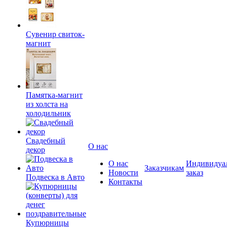
Сувенир свиток-
магнит
Памятка-магнит
из холста на
холодильник
Свадебный
О нас
декор
О нас
Индивидуа
Заказчикам
Новости
заказ
Подвеска в Авто
Контакты
Купюрницы