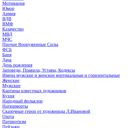
Мотивация
Юмор
Армия
ВДВ
ВМФ
Казачество
МВД
МЧС
Прочие Вооруженные Силы
ФСБ
Баня
Дача
День рождения
Заповеди, Правила, Уставы, Кодексы
Имена мужские и женские вертикальные и горизонтальные
Женские
Мужские
Картины известных художников
Кухня
Народный фольклор
Натюрморты
Сказочные герои от художницы Л.Ивановой
Охота
Патриотизм
Пейзажи