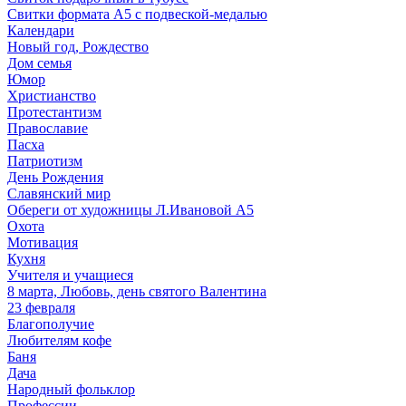
Свитки формата А5 с подвеской-медалью
Календари
Новый год, Рождество
Дом семья
Юмор
Христианство
Протестантизм
Православие
Пасха
Патриотизм
День Рождения
Славянский мир
Обереги от художницы Л.Ивановой А5
Охота
Мотивация
Кухня
Учителя и учащиеся
8 марта, Любовь, день святого Валентина
23 февраля
Благополучие
Любителям кофе
Баня
Дача
Народный фольклор
Профессии