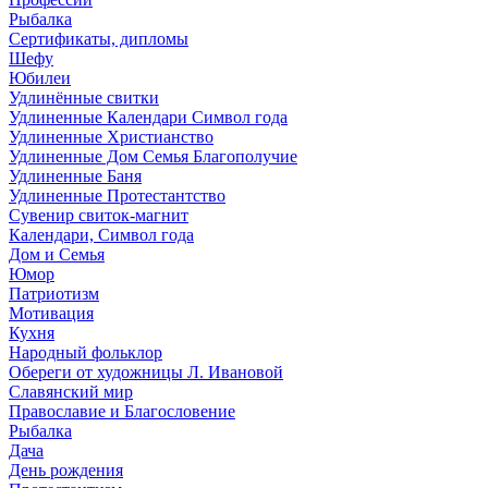
Рыбалка
Сертификаты, дипломы
Шефу
Юбилеи
Удлинённые свитки
Удлиненные Календари Символ года
Удлиненные Христианство
Удлиненные Дом Семья Благополучие
Удлиненные Баня
Удлиненные Протестантство
Сувенир свиток-магнит
Календари, Символ года
Дом и Семья
Юмор
Патриотизм
Мотивация
Кухня
Народный фольклор
Обереги от художницы Л. Ивановой
Славянский мир
Православие и Благословение
Рыбалка
Дача
День рождения