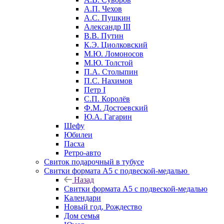
А.П. Чехов
А.С. Пушкин
Александр III
В.В. Путин
К.Э. Циолковский
М.Ю. Ломоносов
М.Ю. Толстой
П.А. Столыпин
П.С. Нахимов
Петр I
С.П. Королёв
Ф.М. Достоевский
Ю.А. Гагарин
Шефу
Юбилеи
Пасха
Ретро-авто
Свиток подарочный в тубусе
Свитки формата А5 с подвеской-медалью
Назад
Свитки формата А5 с подвеской-медалью
Календари
Новый год, Рождество
Дом семья