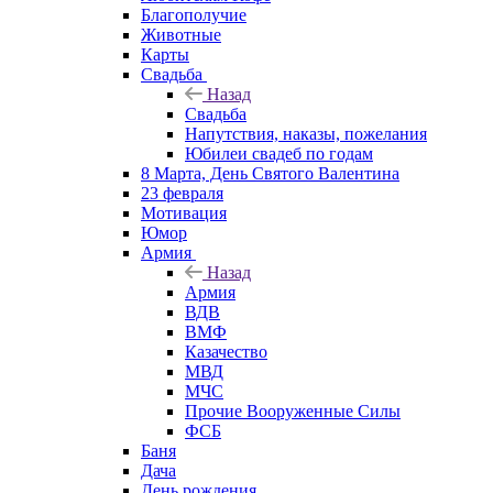
Благополучие
Животные
Карты
Свадьба
Назад
Свадьба
Напутствия, наказы, пожелания
Юбилеи свадеб по годам
8 Марта, День Святого Валентина
23 февраля
Мотивация
Юмор
Армия
Назад
Армия
ВДВ
ВМФ
Казачество
МВД
МЧС
Прочие Вооруженные Силы
ФСБ
Баня
Дача
День рождения