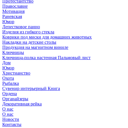
Протестантство
Православие
Мотивация
Раневская
Юмор
Лепестковое панно
Изделия из гибкого стекла
Коврики под миски для домашних животных
Накладки на детские столы
Продукция на магнитном виниле
Ключницы
Ключница-полка настенная Пальмовый лист
Дом
Юмор
Христианство
Охота
Рыбалка
Сувенир интерьерный Книга
Ордена
Органайзеры
Декоративная рейка
О нас
О нас
Новости
Контакты