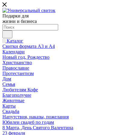
Подарки для
жизни и бизнеса
Каталог
Свитки формата А3 и А4
Календари
Новый год, Рождество
Христианство
Православие
Протестантизм
Дом
Семья
Любителям Кофе
Благополучие
Животные
Карты
Свадьба
Напутствия, наказы, пожелания
Юбилеи свадеб по годам
8 Марта, День Святого Валентина
23 февраля