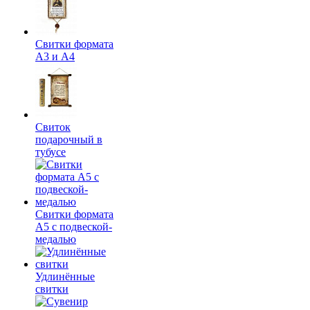
Свитки формата
А3 и А4
Свиток
подарочный в
тубусе
Свитки формата
А5 с подвеской-
медалью
Удлинённые
свитки