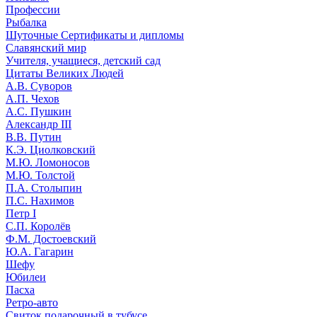
Профессии
Рыбалка
Шуточные Сертификаты и дипломы
Славянский мир
Учителя, учащиеся, детский сад
Цитаты Великих Людей
А.В. Суворов
А.П. Чехов
А.С. Пушкин
Александр III
В.В. Путин
К.Э. Циолковский
М.Ю. Ломоносов
М.Ю. Толстой
П.А. Столыпин
П.С. Нахимов
Петр I
С.П. Королёв
Ф.М. Достоевский
Ю.А. Гагарин
Шефу
Юбилеи
Пасха
Ретро-авто
Свиток подарочный в тубусе