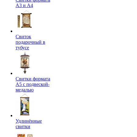
А3 и А4
Свиток
подарочный в
тубусе
Свитки формата
А5 с подвеской-
медалью
Удлинённые
свитки