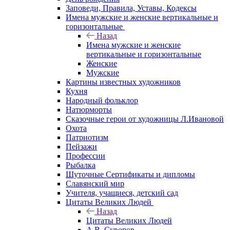
Заповеди, Правила, Уставы, Кодексы
Имена мужские и женские вертикальные и
горизонтальные
Назад
Имена мужские и женские
вертикальные и горизонтальные
Женские
Мужские
Картины известных художников
Кухня
Народный фольклор
Натюрморты
Сказочные герои от художницы Л.Ивановой
Охота
Патриотизм
Пейзажи
Профессии
Рыбалка
Шуточные Сертификаты и дипломы
Славянский мир
Учителя, учащиеся, детский сад
Цитаты Великих Людей
Назад
Цитаты Великих Людей
А.В. Суворов