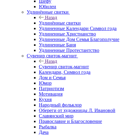
Шефу
Юбилеи
Удлинённые свитки
Назад
Удлинённые свитки
Удлиненные Календари Символ года
Удлиненные Христианство
Удлиненные Дом Семья Благополучие
Удлиненные Баня
Удлиненные Протестантство
Сувенир свиток-магнит
Назад
Сувенир свиток-магнит
Календари, Символ года
Дом и Семья
Юмор
Патриотизм
Мотивация
Кухня
Народный фольклор
Обереги от художницы Л. Ивановой
Славянский мир
Православие и Благословение
Рыбалка
Дача