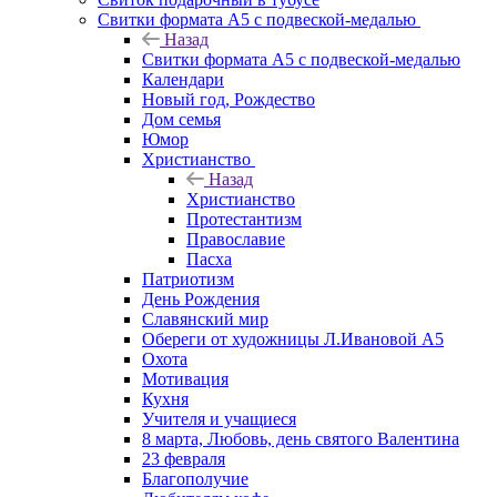
Свитки формата А5 с подвеской-медалью
Назад
Свитки формата А5 с подвеской-медалью
Календари
Новый год, Рождество
Дом семья
Юмор
Христианство
Назад
Христианство
Протестантизм
Православие
Пасха
Патриотизм
День Рождения
Славянский мир
Обереги от художницы Л.Ивановой А5
Охота
Мотивация
Кухня
Учителя и учащиеся
8 марта, Любовь, день святого Валентина
23 февраля
Благополучие