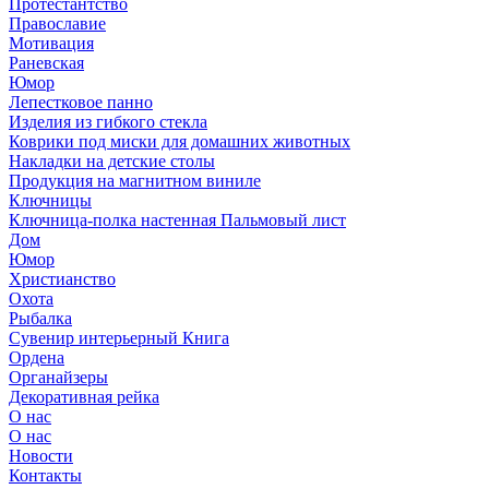
Протестантство
Православие
Мотивация
Раневская
Юмор
Лепестковое панно
Изделия из гибкого стекла
Коврики под миски для домашних животных
Накладки на детские столы
Продукция на магнитном виниле
Ключницы
Ключница-полка настенная Пальмовый лист
Дом
Юмор
Христианство
Охота
Рыбалка
Сувенир интерьерный Книга
Ордена
Органайзеры
Декоративная рейка
О нас
О нас
Новости
Контакты