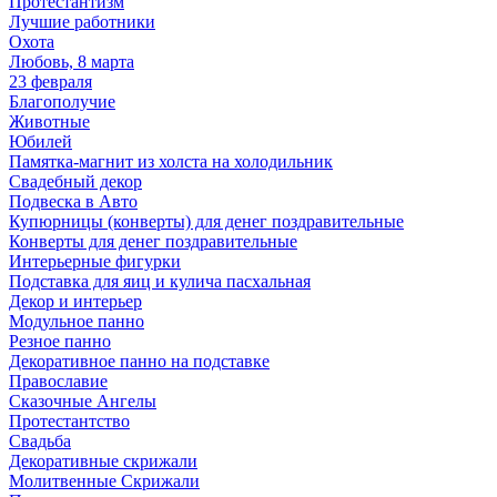
Протестантизм
Лучшие работники
Охота
Любовь, 8 марта
23 февраля
Благополучие
Животные
Юбилей
Памятка-магнит из холста на холодильник
Свадебный декор
Подвеска в Авто
Купюрницы (конверты) для денег поздравительные
Конверты для денег поздравительные
Интерьерные фигурки
Подставка для яиц и кулича пасхальная
Декор и интерьер
Модульное панно
Резное панно
Декоративное панно на подставке
Православие
Сказочные Ангелы
Протестантство
Свадьба
Декоративные скрижали
Молитвенные Скрижали