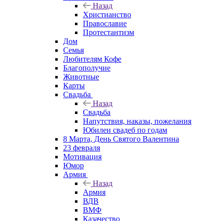
Назад
Христианство
Православие
Протестантизм
Дом
Семья
Любителям Кофе
Благополучие
Животные
Карты
Свадьба
Назад
Свадьба
Напутствия, наказы, пожелания
Юбилеи свадеб по годам
8 Марта, День Святого Валентина
23 февраля
Мотивация
Юмор
Армия
Назад
Армия
ВДВ
ВМФ
Казачество