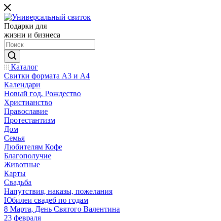
Подарки для
жизни и бизнеса
Каталог
Свитки формата А3 и А4
Календари
Новый год, Рождество
Христианство
Православие
Протестантизм
Дом
Семья
Любителям Кофе
Благополучие
Животные
Карты
Свадьба
Напутствия, наказы, пожелания
Юбилеи свадеб по годам
8 Марта, День Святого Валентина
23 февраля