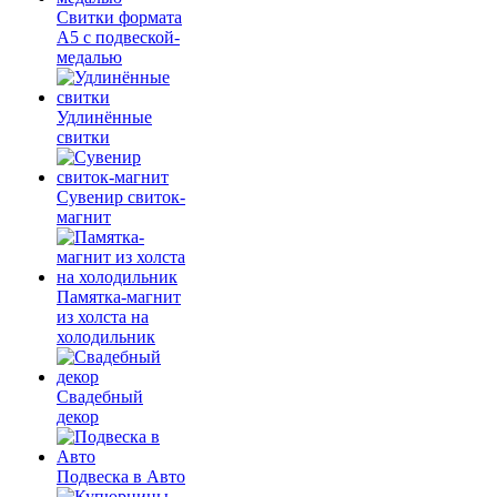
Свитки формата
А5 с подвеской-
медалью
Удлинённые
свитки
Сувенир свиток-
магнит
Памятка-магнит
из холста на
холодильник
Свадебный
декор
Подвеска в Авто