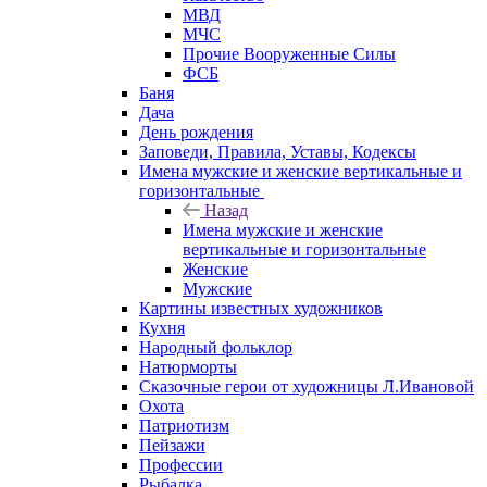
МВД
МЧС
Прочие Вооруженные Силы
ФСБ
Баня
Дача
День рождения
Заповеди, Правила, Уставы, Кодексы
Имена мужские и женские вертикальные и
горизонтальные
Назад
Имена мужские и женские
вертикальные и горизонтальные
Женские
Мужские
Картины известных художников
Кухня
Народный фольклор
Натюрморты
Сказочные герои от художницы Л.Ивановой
Охота
Патриотизм
Пейзажи
Профессии
Рыбалка