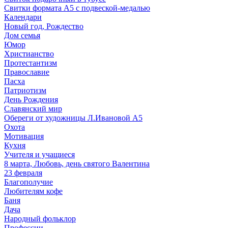
Свитки формата А5 с подвеской-медалью
Календари
Новый год, Рождество
Дом семья
Юмор
Христианство
Протестантизм
Православие
Пасха
Патриотизм
День Рождения
Славянский мир
Обереги от художницы Л.Ивановой А5
Охота
Мотивация
Кухня
Учителя и учащиеся
8 марта, Любовь, день святого Валентина
23 февраля
Благополучие
Любителям кофе
Баня
Дача
Народный фольклор
Профессии