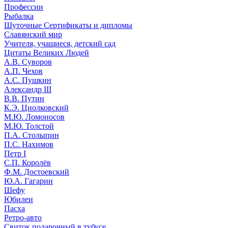
Профессии
Рыбалка
Шуточные Сертификаты и дипломы
Славянский мир
Учителя, учащиеся, детский сад
Цитаты Великих Людей
А.В. Суворов
А.П. Чехов
А.С. Пушкин
Александр III
В.В. Путин
К.Э. Циолковский
М.Ю. Ломоносов
М.Ю. Толстой
П.А. Столыпин
П.С. Нахимов
Петр I
С.П. Королёв
Ф.М. Достоевский
Ю.А. Гагарин
Шефу
Юбилеи
Пасха
Ретро-авто
Свиток подарочный в тубусе