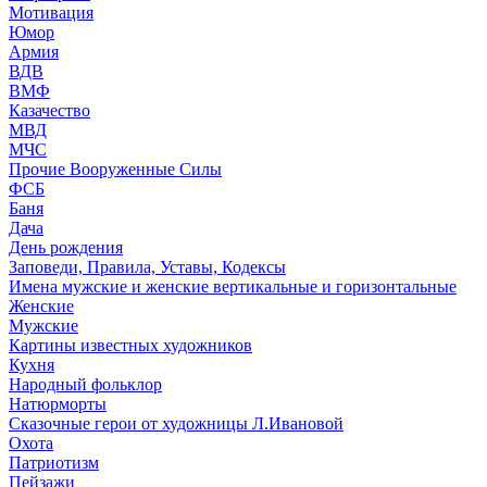
Мотивация
Юмор
Армия
ВДВ
ВМФ
Казачество
МВД
МЧС
Прочие Вооруженные Силы
ФСБ
Баня
Дача
День рождения
Заповеди, Правила, Уставы, Кодексы
Имена мужские и женские вертикальные и горизонтальные
Женские
Мужские
Картины известных художников
Кухня
Народный фольклор
Натюрморты
Сказочные герои от художницы Л.Ивановой
Охота
Патриотизм
Пейзажи