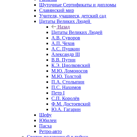
Шуточные Сертификаты и дипломы
Славянский мир
Учителя, учащиеся, детский сад
Цитаты Великих Людей
Назад
Цитаты Великих Людей
А.В. Суворов
А.П. Чехов
А.С. Пушкин
Александр III
В.В. Путин
К.Э. Циолковский
М.Ю. Ломоносов
М.Ю. Толстой
П.А. Столыпин
П.С. Нахимов
Петр I
С.П. Королёв
Ф.М. Достоевский
Ю.А. Гагарин
Шефу
Юбилеи
Пасха
Ретро-авто
Свиток подарочный в тубусе