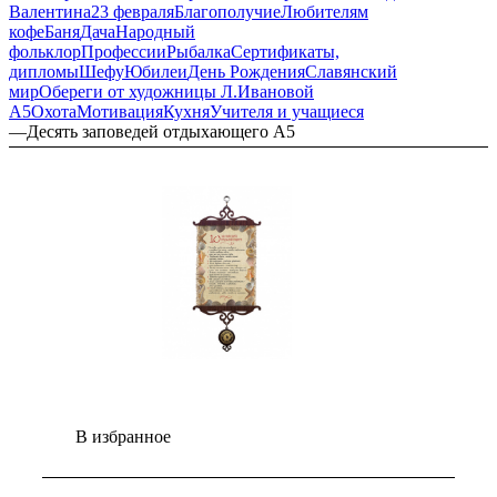
Валентина
23 февраля
Благополучие
Любителям
кофе
Баня
Дача
Народный
фольклор
Профессии
Рыбалка
Сертификаты,
дипломы
Шефу
Юбилеи
День Рождения
Славянский
мир
Обереги от художницы Л.Ивановой
А5
Охота
Мотивация
Кухня
Учителя и учащиеся
—
Десять заповедей отдыхающего А5
В избранное