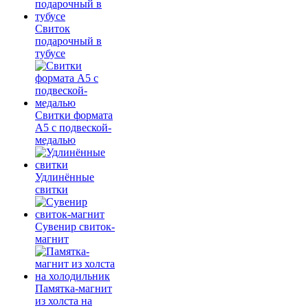
Свиток
подарочный в
тубусе
Свитки формата
А5 с подвеской-
медалью
Удлинённые
свитки
Сувенир свиток-
магнит
Памятка-магнит
из холста на