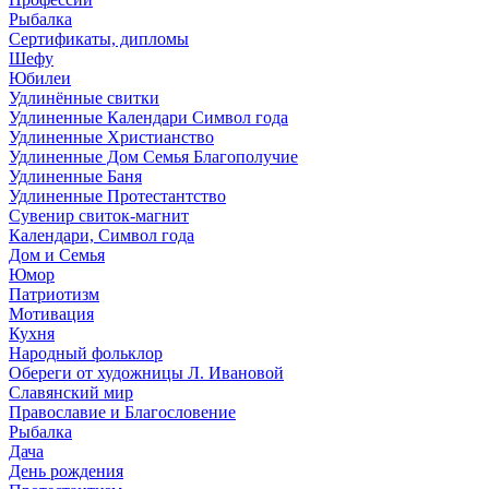
Рыбалка
Сертификаты, дипломы
Шефу
Юбилеи
Удлинённые свитки
Удлиненные Календари Символ года
Удлиненные Христианство
Удлиненные Дом Семья Благополучие
Удлиненные Баня
Удлиненные Протестантство
Сувенир свиток-магнит
Календари, Символ года
Дом и Семья
Юмор
Патриотизм
Мотивация
Кухня
Народный фольклор
Обереги от художницы Л. Ивановой
Славянский мир
Православие и Благословение
Рыбалка
Дача
День рождения