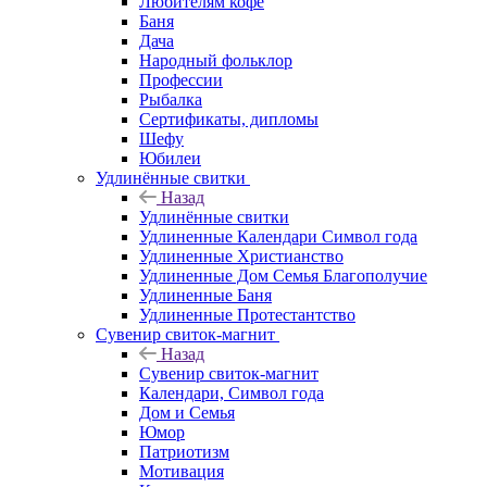
Любителям кофе
Баня
Дача
Народный фольклор
Профессии
Рыбалка
Сертификаты, дипломы
Шефу
Юбилеи
Удлинённые свитки
Назад
Удлинённые свитки
Удлиненные Календари Символ года
Удлиненные Христианство
Удлиненные Дом Семья Благополучие
Удлиненные Баня
Удлиненные Протестантство
Сувенир свиток-магнит
Назад
Сувенир свиток-магнит
Календари, Символ года
Дом и Семья
Юмор
Патриотизм
Мотивация