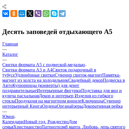
Десять заповедей отдыхающего А5
Главная
—
Каталог
—
Свитки формата А5 с подвеской-медалью
Свитки формата А3 и А4
Свиток подарочный в
тубусе
Удлинённые свитки
Сувенир свиток-магнит
Памятка-
магнит из холста на холодильник
Свадебный декор
Подвеска в
Авто
Купюрницы (конверты) для денег
поздравительные
Интерьерные фигурки
Подставка для яиц и
кулича пасхальная
Декор и интерьер
Изделия из гибкого
стекла
Продукция на магнитном виниле
Ключницы
Сувенир
интерьерный Книга
Ордена
Органайзеры
Декоративная рейка
—
Юмор
Календари
Новый год, Рождество
Дом
семья
Христианство
Патриотизм
8 марта, Любовь, день святого