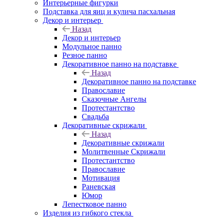
Интерьерные фигурки
Подставка для яиц и кулича пасхальная
Декор и интерьер
Назад
Декор и интерьер
Модульное панно
Резное панно
Декоративное панно на подставке
Назад
Декоративное панно на подставке
Православие
Сказочные Ангелы
Протестантство
Свадьба
Декоративные скрижали
Назад
Декоративные скрижали
Молитвенные Скрижали
Протестантство
Православие
Мотивация
Раневская
Юмор
Лепестковое панно
Изделия из гибкого стекла