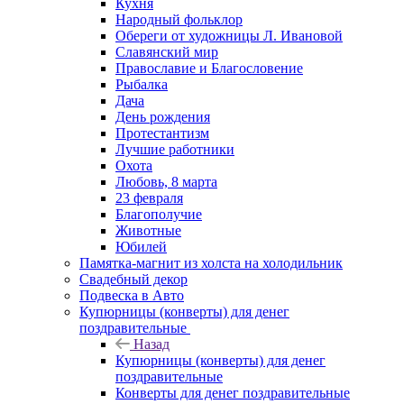
Кухня
Народный фольклор
Обереги от художницы Л. Ивановой
Славянский мир
Православие и Благословение
Рыбалка
Дача
День рождения
Протестантизм
Лучшие работники
Охота
Любовь, 8 марта
23 февраля
Благополучие
Животные
Юбилей
Памятка-магнит из холста на холодильник
Свадебный декор
Подвеска в Авто
Купюрницы (конверты) для денег
поздравительные
Назад
Купюрницы (конверты) для денег
поздравительные
Конверты для денег поздравительные