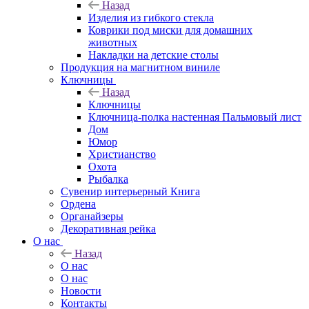
Назад
Изделия из гибкого стекла
Коврики под миски для домашних
животных
Накладки на детские столы
Продукция на магнитном виниле
Ключницы
Назад
Ключницы
Ключница-полка настенная Пальмовый лист
Дом
Юмор
Христианство
Охота
Рыбалка
Сувенир интерьерный Книга
Ордена
Органайзеры
Декоративная рейка
О нас
Назад
О нас
О нас
Новости
Контакты