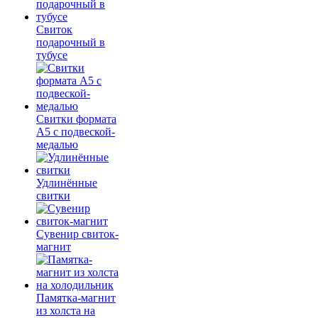
Свиток
подарочный в
тубусе
Свитки формата
А5 с подвеской-
медалью
Удлинённые
свитки
Сувенир свиток-
магнит
Памятка-магнит
из холста на