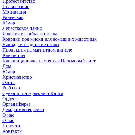
Протестантство
Православие
Мотивация
Раневская
Юмор
Лепестковое панно
Изделия из гибкого стекла
Коврики под миски для домашних животных
Накладки на детские столы
Продукция на магнитном виниле
Ключницы
Ключница-полка настенная Пальмовый лист
Дом
Юмор
Христианство
Охота
Рыбалка
Сувенир интерьерный Книга
Ордена
Органайзеры
Декоративная рейка
О нас
О нас
Новости
Контакты