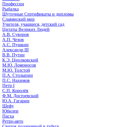
Профессии
Рыбалка
Шуточные Сертификаты и дипломы
Славянский мир
Учителя, учащиеся, детский сад
Цитаты Великих Людей
А.В. Суворов
А.П. Чехов
А.С. Пушкин
Александр III
В.В. Путин
К.Э. Циолковский
М.Ю. Ломоносов
М.Ю. Толстой
П.А. Столыпин
П.С. Нахимов
Петр I
С.П. Королёв
Ф.М. Достоевский
Ю.А. Гагарин
Шефу
Юбилеи
Пасха
Ретро-авто
Свиток подарочный в тубусе