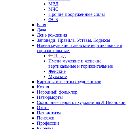
МВД
МЧС
Прочие Вооруженные Силы
ФСБ
Баня
Дача
День рождения
Заповеди, Правила, Уставы, Кодексы
Имена мужские и женские вертикальные и
горизонтальные
Назад
Имена мужские и женские
вертикальные и горизонтальные
Женские
Мужские
Картины известных художников
Кухня
Народный фольклор
Натюрморты
Сказочные герои от художницы Л.Ивановой
Охота
Патриотизм
Пейзажи
Профессии
Рыбалка