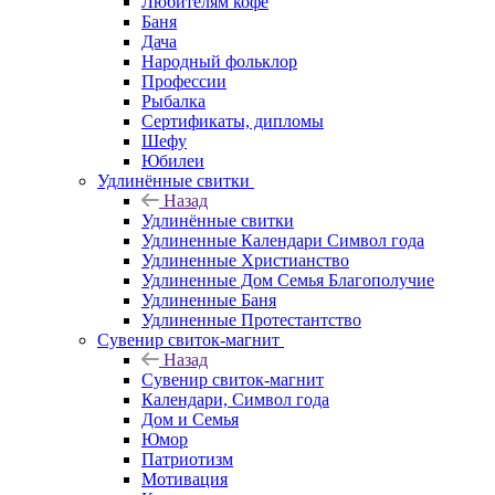
Любителям кофе
Баня
Дача
Народный фольклор
Профессии
Рыбалка
Сертификаты, дипломы
Шефу
Юбилеи
Удлинённые свитки
Назад
Удлинённые свитки
Удлиненные Календари Символ года
Удлиненные Христианство
Удлиненные Дом Семья Благополучие
Удлиненные Баня
Удлиненные Протестантство
Сувенир свиток-магнит
Назад
Сувенир свиток-магнит
Календари, Символ года
Дом и Семья
Юмор
Патриотизм
Мотивация