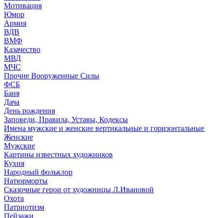
Мотивация
Юмор
Армия
ВДВ
ВМФ
Казачество
МВД
МЧС
Прочие Вооруженные Силы
ФСБ
Баня
Дача
День рождения
Заповеди, Правила, Уставы, Кодексы
Имена мужские и женские вертикальные и горизонтальные
Женские
Мужские
Картины известных художников
Кухня
Народный фольклор
Натюрморты
Сказочные герои от художницы Л.Ивановой
Охота
Патриотизм
Пейзажи