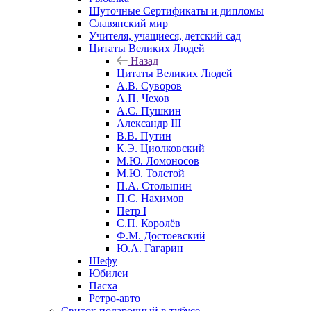
Шуточные Сертификаты и дипломы
Славянский мир
Учителя, учащиеся, детский сад
Цитаты Великих Людей
Назад
Цитаты Великих Людей
А.В. Суворов
А.П. Чехов
А.С. Пушкин
Александр III
В.В. Путин
К.Э. Циолковский
М.Ю. Ломоносов
М.Ю. Толстой
П.А. Столыпин
П.С. Нахимов
Петр I
С.П. Королёв
Ф.М. Достоевский
Ю.А. Гагарин
Шефу
Юбилеи
Пасха
Ретро-авто
Свиток подарочный в тубусе