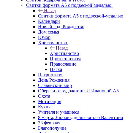
Свитки формата А5 с подвеской-медалью
Назад
Свитки формата А5 с подвеской-медалью
Календари
Новый год, Рождество
Дом семья
Юмор
Христианство
Назад
Христианство
Протестантизм
Православие
Пасха
Патриотизм
День Рождения
Славянский мир
Обереги от художницы Л.Ивановой А5
Охота
Мотивация
Кухня
Учителя и учащиеся
8 марта, Любовь, день святого Валентина
23 февраля
Благополучие