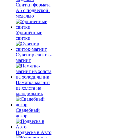
Свитки формата
А5 с подвеской-
медалью
Удлинённые
свитки
Сувенир свиток-
магнит
Памятка-магнит
из холста на
холодильник
Свадебный
декор
Подвеска в Авто