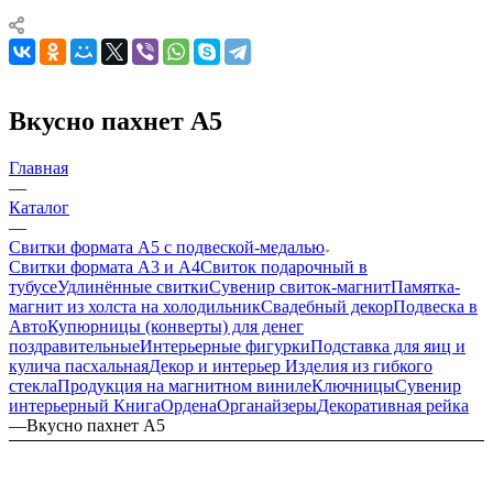
Вкусно пахнет А5
Главная
—
Каталог
—
Свитки формата А5 с подвеской-медалью
Свитки формата А3 и А4
Свиток подарочный в
тубусе
Удлинённые свитки
Сувенир свиток-магнит
Памятка-
магнит из холста на холодильник
Свадебный декор
Подвеска в
Авто
Купюрницы (конверты) для денег
поздравительные
Интерьерные фигурки
Подставка для яиц и
кулича пасхальная
Декор и интерьер
Изделия из гибкого
стекла
Продукция на магнитном виниле
Ключницы
Сувенир
интерьерный Книга
Ордена
Органайзеры
Декоративная рейка
—
Вкусно пахнет А5