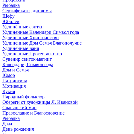
Рыбалка
Сертификаты, дипломы
Шефу
Юбилеи
Удлинённые свитки
Удлиненные Календари Символ года
Удлиненные Христианство
Удлиненные Дом Семья Благополучие
Удлиненные Баня
Удлиненные Протестантство
Сувенир свиток-магнит
Календари, Символ года
Дом и Семья
Юмор
Патриотизм
Мотивация
Кухня
Народный фольклор
Обереги от художницы Л. Ивановой
Славянский мир
Православие и Благословение
Рыбалка
Дача
День рождения