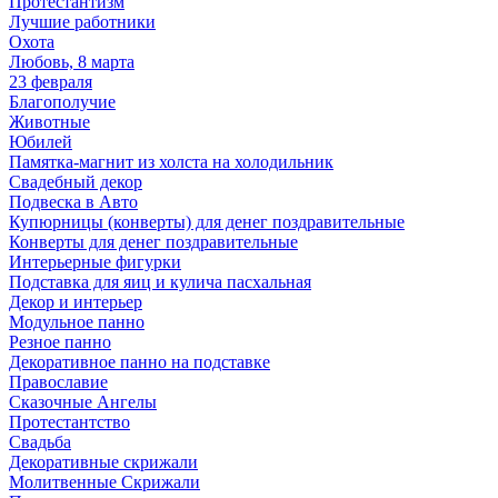
Протестантизм
Лучшие работники
Охота
Любовь, 8 марта
23 февраля
Благополучие
Животные
Юбилей
Памятка-магнит из холста на холодильник
Свадебный декор
Подвеска в Авто
Купюрницы (конверты) для денег поздравительные
Конверты для денег поздравительные
Интерьерные фигурки
Подставка для яиц и кулича пасхальная
Декор и интерьер
Модульное панно
Резное панно
Декоративное панно на подставке
Православие
Сказочные Ангелы
Протестантство
Свадьба
Декоративные скрижали
Молитвенные Скрижали