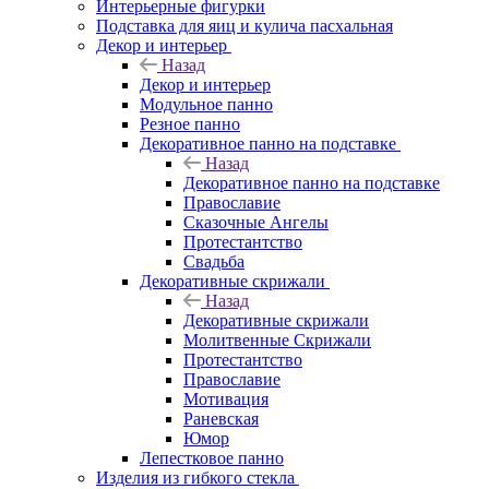
Интерьерные фигурки
Подставка для яиц и кулича пасхальная
Декор и интерьер
Назад
Декор и интерьер
Модульное панно
Резное панно
Декоративное панно на подставке
Назад
Декоративное панно на подставке
Православие
Сказочные Ангелы
Протестантство
Свадьба
Декоративные скрижали
Назад
Декоративные скрижали
Молитвенные Скрижали
Протестантство
Православие
Мотивация
Раневская
Юмор
Лепестковое панно
Изделия из гибкого стекла