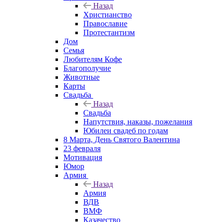
Назад
Христианство
Православие
Протестантизм
Дом
Семья
Любителям Кофе
Благополучие
Животные
Карты
Свадьба
Назад
Свадьба
Напутствия, наказы, пожелания
Юбилеи свадеб по годам
8 Марта, День Святого Валентина
23 февраля
Мотивация
Юмор
Армия
Назад
Армия
ВДВ
ВМФ
Казачество