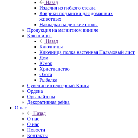
Назад
Изделия из гибкого стекла
Коврики под миски для домашних
животных
Накладки на детские столы
Продукция на магнитном виниле
Ключницы
Назад
Ключницы
Ключница-полка настенная Пальмовый лист
Дом
Юмор
Христианство
Охота
Рыбалка
Сувенир интерьерный Книга
Ордена
Органайзеры
Декоративная рейка
О нас
Назад
О нас
О нас
Новости
Контакты