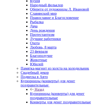
Кухня
Народный фольклор
Обереги от художницы Л. Ивановой
Славянский мир
Православие и Благословение
Рыбалка
Дача
День рождения
Протестантизм
Лучшие работники
Охота
Любовь, 8 марта
23 февраля
Благополучие
Животные
Юбилей
Памятка-магнит из холста на холодильник
Свадебный декор
Подвеска в Авто
Купюрницы (конверты) для денег
поздравительные
Назад
Купюрницы (конверты) для денег
поздравительные
Конверты для денег поздравительные