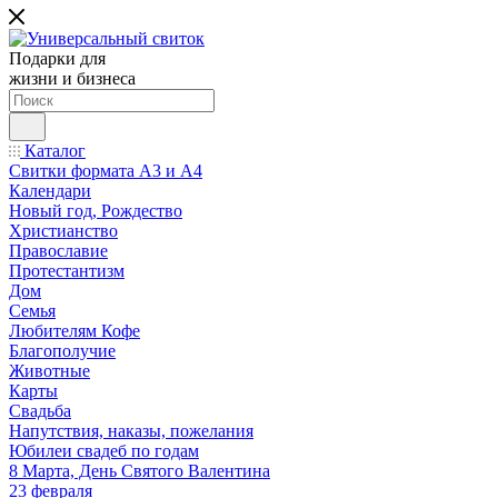
Подарки для
жизни и бизнеса
Каталог
Свитки формата А3 и А4
Календари
Новый год, Рождество
Христианство
Православие
Протестантизм
Дом
Семья
Любителям Кофе
Благополучие
Животные
Карты
Свадьба
Напутствия, наказы, пожелания
Юбилеи свадеб по годам
8 Марта, День Святого Валентина
23 февраля