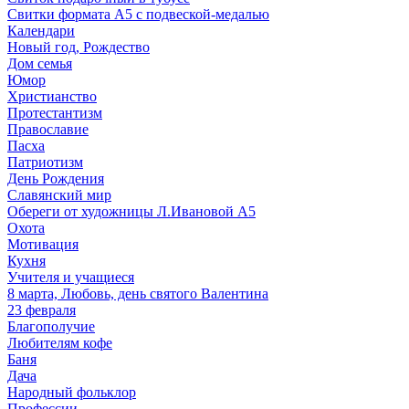
Свитки формата А5 с подвеской-медалью
Календари
Новый год, Рождество
Дом семья
Юмор
Христианство
Протестантизм
Православие
Пасха
Патриотизм
День Рождения
Славянский мир
Обереги от художницы Л.Ивановой А5
Охота
Мотивация
Кухня
Учителя и учащиеся
8 марта, Любовь, день святого Валентина
23 февраля
Благополучие
Любителям кофе
Баня
Дача
Народный фольклор
Профессии