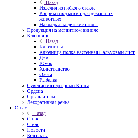
Назад
Изделия из гибкого стекла
Коврики под миски для домашних
животных
Накладки на детские столы
Продукция на магнитном виниле
Ключницы
Назад
Ключницы
Ключница-полка настенная Пальмовый лист
Дом
Юмор
Христианство
Охота
Рыбалка
Сувенир интерьерный Книга
Ордена
Органайзеры
Декоративная рейка
О нас
Назад
О нас
О нас
Новости
Контакты