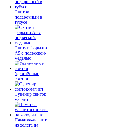
Свиток
подарочный в
тубусе
Свитки формата
А5 с подвеской-
медалью
Удлинённые
свитки
Сувенир свиток-
магнит
Памятка-магнит
из холста на