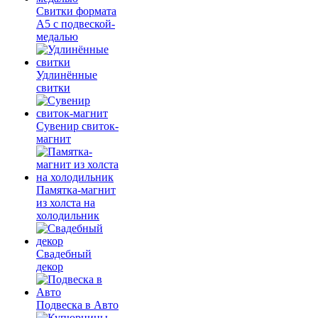
Свитки формата
А5 с подвеской-
медалью
Удлинённые
свитки
Сувенир свиток-
магнит
Памятка-магнит
из холста на
холодильник
Свадебный
декор
Подвеска в Авто