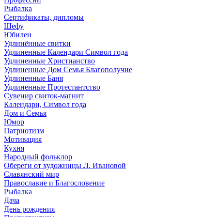
Рыбалка
Сертификаты, дипломы
Шефу
Юбилеи
Удлинённые свитки
Удлиненные Календари Символ года
Удлиненные Христианство
Удлиненные Дом Семья Благополучие
Удлиненные Баня
Удлиненные Протестантство
Сувенир свиток-магнит
Календари, Символ года
Дом и Семья
Юмор
Патриотизм
Мотивация
Кухня
Народный фольклор
Обереги от художницы Л. Ивановой
Славянский мир
Православие и Благословение
Рыбалка
Дача
День рождения