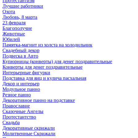
Протестантизм
Лучшие работники
Охота
Любовь, 8 марта
23 февраля
Благополучие
Животные
Юбилей
Памятка-магнит из холста на холодильник
Свадебный декор
Подвеска в Авто
Купюрницы (конверты) для денег поздравительные
Конверты для денег поздравительные
Интерьерные фигурки
Подставка для яиц и кулича пасхальная
Декор и интерьер
Модульное панно
Резное панно
Декоративное панно на подставке
Православие
Сказочные Ангелы
Протестантство
Свадьба
Декоративные скрижали
Молитвенные Скрижали