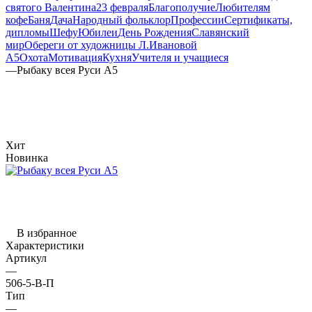
святого Валентина
23 февраля
Благополучие
Любителям
кофе
Баня
Дача
Народный фольклор
Профессии
Сертификаты,
дипломы
Шефу
Юбилеи
День Рождения
Славянский
мир
Обереги от художницы Л.Ивановой
А5
Охота
Мотивация
Кухня
Учителя и учащиеся
—
Рыбаку всея Руси А5
Хит
Новинка
В избранное
Характеристики
Артикул
—
506-5-В-П
Тип
—