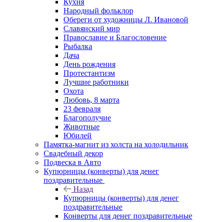
Кухня
Народный фольклор
Обереги от художницы Л. Ивановой
Славянский мир
Православие и Благословение
Рыбалка
Дача
День рождения
Протестантизм
Лучшие работники
Охота
Любовь, 8 марта
23 февраля
Благополучие
Животные
Юбилей
Памятка-магнит из холста на холодильник
Свадебный декор
Подвеска в Авто
Купюрницы (конверты) для денег
поздравительные
Назад
Купюрницы (конверты) для денег
поздравительные
Конверты для денег поздравительные