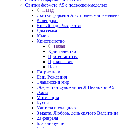
Свитки формата А5 с подвеской-медалью
Назад
Свитки формата А5 с подвеской-медалью
Календари
Новый год, Рождество
Дом семья
Юмор
Христианство
Назад
Христианство
Протестантизм
Православие
Пасха
Патриотизм
День Рождения
Славянский мир
Обереги от художницы Л.Ивановой А5
Охота
Мотивация
Кухня
Учителя и учащиеся
8 марта, Любовь, день святого Валентина
23 февраля
Благополучие