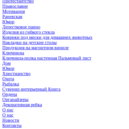
Протестантство
Православие
Мотивация
Раневская
Юмор
Лепестковое панно
Изделия из гибкого стекла
Коврики под миски для домашних животных
Накладки на детские столы
Продукция на магнитном виниле
Ключницы
Ключница-полка настенная Пальмовый лист
Дом
Юмор
Христианство
Охота
Рыбалка
Сувенир интерьерный Книга
Ордена
Органайзеры
Декоративная рейка
О нас
О нас
Новости
Контакты