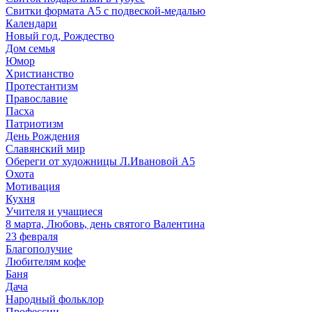
Свитки формата А5 с подвеской-медалью
Календари
Новый год, Рождество
Дом семья
Юмор
Христианство
Протестантизм
Православие
Пасха
Патриотизм
День Рождения
Славянский мир
Обереги от художницы Л.Ивановой А5
Охота
Мотивация
Кухня
Учителя и учащиеся
8 марта, Любовь, день святого Валентина
23 февраля
Благополучие
Любителям кофе
Баня
Дача
Народный фольклор
Профессии