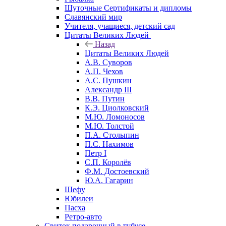
Шуточные Сертификаты и дипломы
Славянский мир
Учителя, учащиеся, детский сад
Цитаты Великих Людей
Назад
Цитаты Великих Людей
А.В. Суворов
А.П. Чехов
А.С. Пушкин
Александр III
В.В. Путин
К.Э. Циолковский
М.Ю. Ломоносов
М.Ю. Толстой
П.А. Столыпин
П.С. Нахимов
Петр I
С.П. Королёв
Ф.М. Достоевский
Ю.А. Гагарин
Шефу
Юбилеи
Пасха
Ретро-авто
Свиток подарочный в тубусе