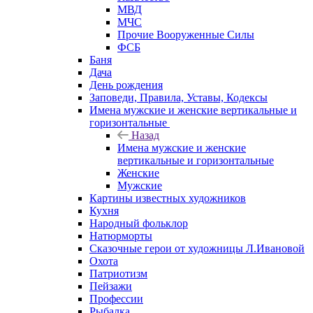
МВД
МЧС
Прочие Вооруженные Силы
ФСБ
Баня
Дача
День рождения
Заповеди, Правила, Уставы, Кодексы
Имена мужские и женские вертикальные и
горизонтальные
Назад
Имена мужские и женские
вертикальные и горизонтальные
Женские
Мужские
Картины известных художников
Кухня
Народный фольклор
Натюрморты
Сказочные герои от художницы Л.Ивановой
Охота
Патриотизм
Пейзажи
Профессии
Рыбалка