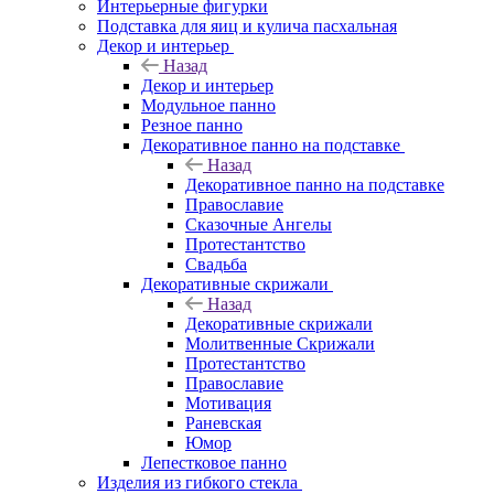
Интерьерные фигурки
Подставка для яиц и кулича пасхальная
Декор и интерьер
Назад
Декор и интерьер
Модульное панно
Резное панно
Декоративное панно на подставке
Назад
Декоративное панно на подставке
Православие
Сказочные Ангелы
Протестантство
Свадьба
Декоративные скрижали
Назад
Декоративные скрижали
Молитвенные Скрижали
Протестантство
Православие
Мотивация
Раневская
Юмор
Лепестковое панно
Изделия из гибкого стекла