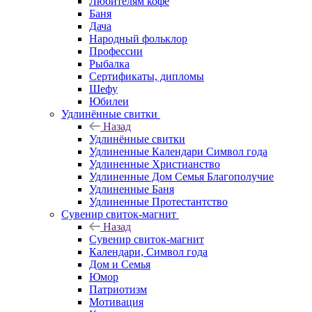
Любителям кофе
Баня
Дача
Народный фольклор
Профессии
Рыбалка
Сертификаты, дипломы
Шефу
Юбилеи
Удлинённые свитки
Назад
Удлинённые свитки
Удлиненные Календари Символ года
Удлиненные Христианство
Удлиненные Дом Семья Благополучие
Удлиненные Баня
Удлиненные Протестантство
Сувенир свиток-магнит
Назад
Сувенир свиток-магнит
Календари, Символ года
Дом и Семья
Юмор
Патриотизм
Мотивация