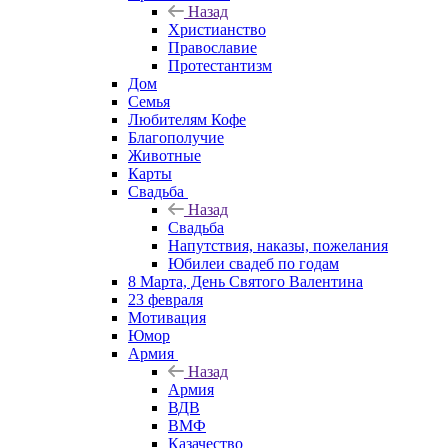
Назад
Христианство
Православие
Протестантизм
Дом
Семья
Любителям Кофе
Благополучие
Животные
Карты
Свадьба
Назад
Свадьба
Напутствия, наказы, пожелания
Юбилеи свадеб по годам
8 Марта, День Святого Валентина
23 февраля
Мотивация
Юмор
Армия
Назад
Армия
ВДВ
ВМФ
Казачество