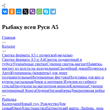
Рыбаку всея Руси А5
Главная
—
Каталог
—
Свитки формата А5 с подвеской-медалью
Свитки формата А3 и А4
Свиток подарочный в
тубусе
Удлинённые свитки
Сувенир свиток-магнит
Памятка-
магнит из холста на холодильник
Свадебный декор
Подвеска в
Авто
Купюрницы (конверты) для денег
поздравительные
Интерьерные фигурки
Подставка для яиц и
кулича пасхальная
Декор и интерьер
Изделия из гибкого
стекла
Продукция на магнитном виниле
Ключницы
Сувенир
интерьерный Книга
Ордена
Органайзеры
Декоративная рейка
—
Рыбалка
Календари
Новый год, Рождество
Дом
семья
Юмор
Христианство
Патриотизм
8 марта, Любовь, день