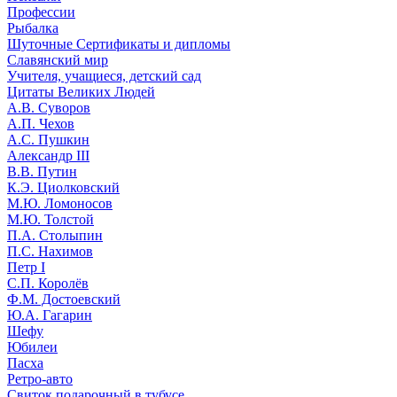
Профессии
Рыбалка
Шуточные Сертификаты и дипломы
Славянский мир
Учителя, учащиеся, детский сад
Цитаты Великих Людей
А.В. Суворов
А.П. Чехов
А.С. Пушкин
Александр III
В.В. Путин
К.Э. Циолковский
М.Ю. Ломоносов
М.Ю. Толстой
П.А. Столыпин
П.С. Нахимов
Петр I
С.П. Королёв
Ф.М. Достоевский
Ю.А. Гагарин
Шефу
Юбилеи
Пасха
Ретро-авто
Свиток подарочный в тубусе