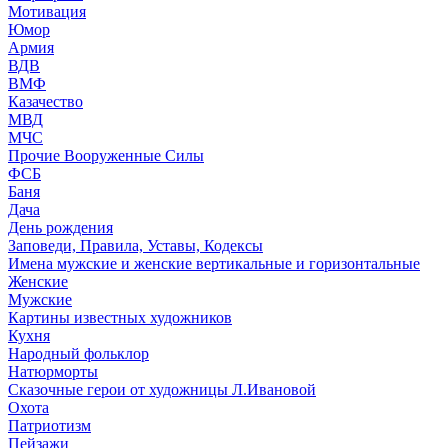
Мотивация
Юмор
Армия
ВДВ
ВМФ
Казачество
МВД
МЧС
Прочие Вооруженные Силы
ФСБ
Баня
Дача
День рождения
Заповеди, Правила, Уставы, Кодексы
Имена мужские и женские вертикальные и горизонтальные
Женские
Мужские
Картины известных художников
Кухня
Народный фольклор
Натюрморты
Сказочные герои от художницы Л.Ивановой
Охота
Патриотизм
Пейзажи