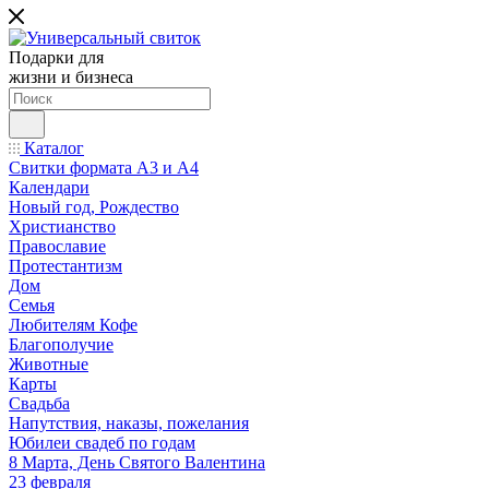
Подарки для
жизни и бизнеса
Каталог
Свитки формата А3 и А4
Календари
Новый год, Рождество
Христианство
Православие
Протестантизм
Дом
Семья
Любителям Кофе
Благополучие
Животные
Карты
Свадьба
Напутствия, наказы, пожелания
Юбилеи свадеб по годам
8 Марта, День Святого Валентина
23 февраля