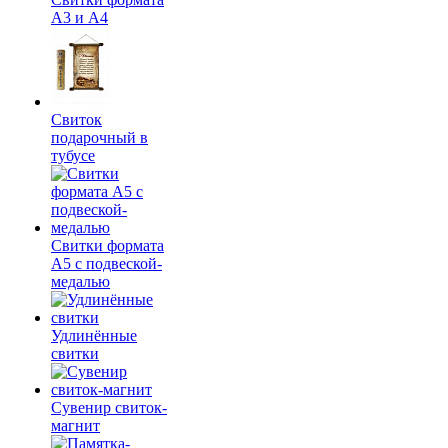
А3 и А4
Свиток
подарочный в
тубусе
Свитки формата
А5 с подвеской-
медалью
Удлинённые
свитки
Сувенир свиток-
магнит