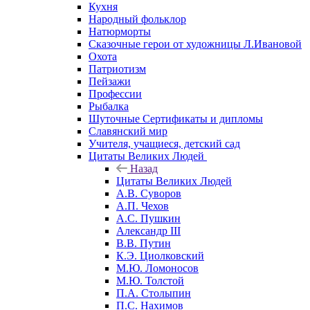
Кухня
Народный фольклор
Натюрморты
Сказочные герои от художницы Л.Ивановой
Охота
Патриотизм
Пейзажи
Профессии
Рыбалка
Шуточные Сертификаты и дипломы
Славянский мир
Учителя, учащиеся, детский сад
Цитаты Великих Людей
Назад
Цитаты Великих Людей
А.В. Суворов
А.П. Чехов
А.С. Пушкин
Александр III
В.В. Путин
К.Э. Циолковский
М.Ю. Ломоносов
М.Ю. Толстой
П.А. Столыпин
П.С. Нахимов