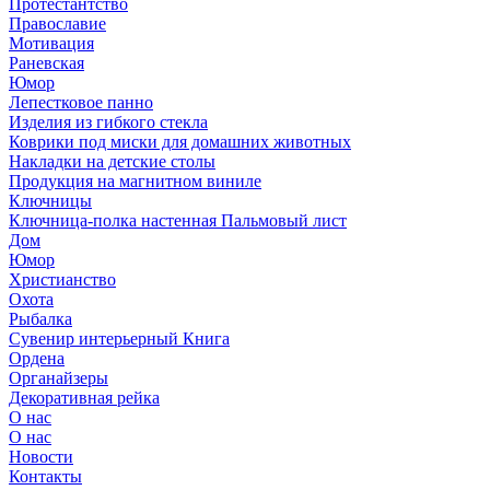
Протестантство
Православие
Мотивация
Раневская
Юмор
Лепестковое панно
Изделия из гибкого стекла
Коврики под миски для домашних животных
Накладки на детские столы
Продукция на магнитном виниле
Ключницы
Ключница-полка настенная Пальмовый лист
Дом
Юмор
Христианство
Охота
Рыбалка
Сувенир интерьерный Книга
Ордена
Органайзеры
Декоративная рейка
О нас
О нас
Новости
Контакты