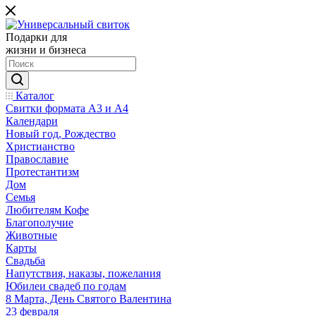
Подарки для
жизни и бизнеса
Каталог
Свитки формата А3 и А4
Календари
Новый год, Рождество
Христианство
Православие
Протестантизм
Дом
Семья
Любителям Кофе
Благополучие
Животные
Карты
Свадьба
Напутствия, наказы, пожелания
Юбилеи свадеб по годам
8 Марта, День Святого Валентина
23 февраля