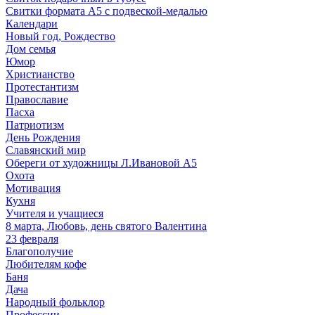
Свитки формата А5 с подвеской-медалью
Календари
Новый год, Рождество
Дом семья
Юмор
Христианство
Протестантизм
Православие
Пасха
Патриотизм
День Рождения
Славянский мир
Обереги от художницы Л.Ивановой А5
Охота
Мотивация
Кухня
Учителя и учащиеся
8 марта, Любовь, день святого Валентина
23 февраля
Благополучие
Любителям кофе
Баня
Дача
Народный фольклор
Профессии