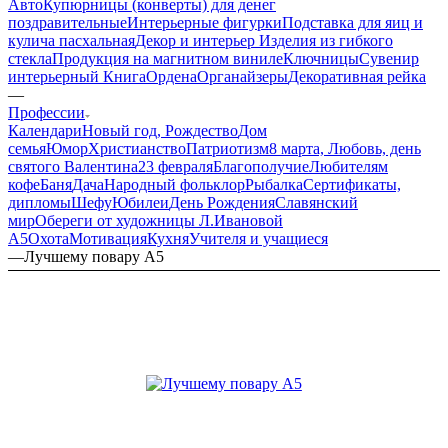
Авто
Купюрницы (конверты) для денег
поздравительные
Интерьерные фигурки
Подставка для яиц и
кулича пасхальная
Декор и интерьер
Изделия из гибкого
стекла
Продукция на магнитном виниле
Ключницы
Сувенир
интерьерный Книга
Ордена
Органайзеры
Декоративная рейка
—
Профессии
Календари
Новый год, Рождество
Дом
семья
Юмор
Христианство
Патриотизм
8 марта, Любовь, день
святого Валентина
23 февраля
Благополучие
Любителям
кофе
Баня
Дача
Народный фольклор
Рыбалка
Сертификаты,
дипломы
Шефу
Юбилеи
День Рождения
Славянский
мир
Обереги от художницы Л.Ивановой
А5
Охота
Мотивация
Кухня
Учителя и учащиеся
—
Лучшему повару А5