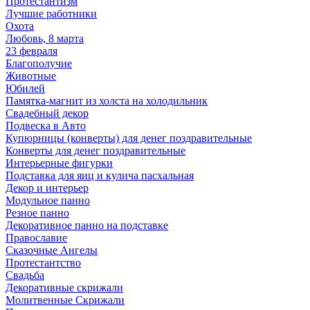
Протестантизм
Лучшие работники
Охота
Любовь, 8 марта
23 февраля
Благополучие
Животные
Юбилей
Памятка-магнит из холста на холодильник
Свадебный декор
Подвеска в Авто
Купюрницы (конверты) для денег поздравительные
Конверты для денег поздравительные
Интерьерные фигурки
Подставка для яиц и кулича пасхальная
Декор и интерьер
Модульное панно
Резное панно
Декоративное панно на подставке
Православие
Сказочные Ангелы
Протестантство
Свадьба
Декоративные скрижали
Молитвенные Скрижали