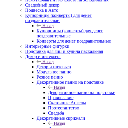
Свадебный декор
Подвеска в Авто
Купюрницы (конверты) для денег
поздравительные
Назад
Купюрницы (конверты) для денег
поздравительные
Конверты для денег поздравительные
Интерьерные фигурки
Подставка для яиц и кулича пасхальная
Декор и интерьер
Назад
Декор и интерьер
Модульное панно
Резное панно
Декоративное панно на подставке
Назад
Декоративное панно на подставке
Православие
Сказочные Ангелы
Протестантство
Свадьба
Декоративные скрижали
Назад