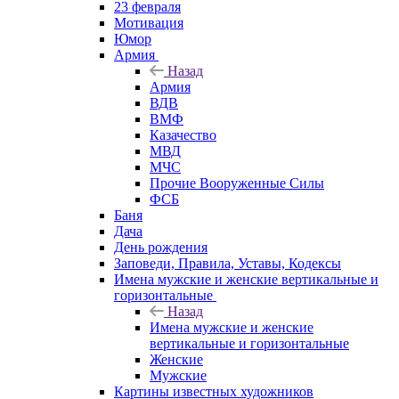
23 февраля
Мотивация
Юмор
Армия
Назад
Армия
ВДВ
ВМФ
Казачество
МВД
МЧС
Прочие Вооруженные Силы
ФСБ
Баня
Дача
День рождения
Заповеди, Правила, Уставы, Кодексы
Имена мужские и женские вертикальные и
горизонтальные
Назад
Имена мужские и женские
вертикальные и горизонтальные
Женские
Мужские
Картины известных художников