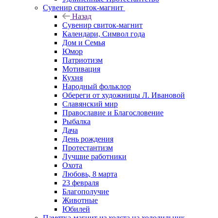
Сувенир свиток-магнит
Назад
Сувенир свиток-магнит
Календари, Символ года
Дом и Семья
Юмор
Патриотизм
Мотивация
Кухня
Народный фольклор
Обереги от художницы Л. Ивановой
Славянский мир
Православие и Благословение
Рыбалка
Дача
День рождения
Протестантизм
Лучшие работники
Охота
Любовь, 8 марта
23 февраля
Благополучие
Животные
Юбилей
Памятка-магнит из холста на холодильник