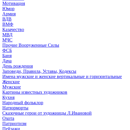
Мотивация
Юмор
Армия
ВДВ
ВМФ
Казачество
МВД
МЧС
Прочие Вооруженные Силы
ФСБ
Баня
Дача
День рождения
Заповеди, Правила, Уставы, Кодексы
Имена мужские и женские вертикальные и горизонтальные
Женские
Мужские
Картины известных художников
Кухня
Народный фольклор
Натюрморты
Сказочные герои от художницы Л.Ивановой
Охота
Патриотизм
Пейзажи