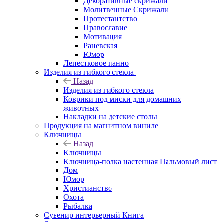
Декоративные скрижали
Молитвенные Скрижали
Протестантство
Православие
Мотивация
Раневская
Юмор
Лепестковое панно
Изделия из гибкого стекла
Назад
Изделия из гибкого стекла
Коврики под миски для домашних
животных
Накладки на детские столы
Продукция на магнитном виниле
Ключницы
Назад
Ключницы
Ключница-полка настенная Пальмовый лист
Дом
Юмор
Христианство
Охота
Рыбалка
Сувенир интерьерный Книга