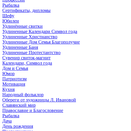
Рыбалка
Сертификаты, дипломы
Шефу
Юбилеи
Удлинённые свитки
Удлиненные Календари Символ года
Удлиненные Христианство
Удлиненные Дом Семья Благополучие
Удлиненные Баня
Удлиненные Протестантство
Сувенир свиток-магнит
Календари, Символ года
Дом и Семья
Юмор
Патриотизм
Мотивация
Кухня
Народный фольклор
Обереги от художницы Л. Ивановой
Славянский мир
Православие и Благословение
Рыбалка
Дача
День рождения