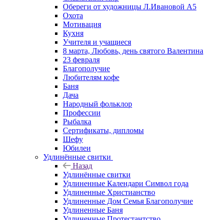
Обереги от художницы Л.Ивановой А5
Охота
Мотивация
Кухня
Учителя и учащиеся
8 марта, Любовь, день святого Валентина
23 февраля
Благополучие
Любителям кофе
Баня
Дача
Народный фольклор
Профессии
Рыбалка
Сертификаты, дипломы
Шефу
Юбилеи
Удлинённые свитки
Назад
Удлинённые свитки
Удлиненные Календари Символ года
Удлиненные Христианство
Удлиненные Дом Семья Благополучие
Удлиненные Баня
Удлиненные Протестантство