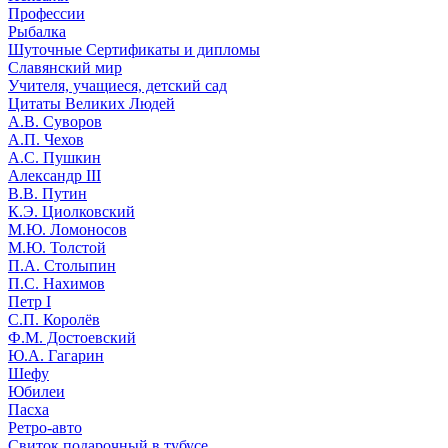
Профессии
Рыбалка
Шуточные Сертификаты и дипломы
Славянский мир
Учителя, учащиеся, детский сад
Цитаты Великих Людей
А.В. Суворов
А.П. Чехов
А.С. Пушкин
Александр III
В.В. Путин
К.Э. Циолковский
М.Ю. Ломоносов
М.Ю. Толстой
П.А. Столыпин
П.С. Нахимов
Петр I
С.П. Королёв
Ф.М. Достоевский
Ю.А. Гагарин
Шефу
Юбилеи
Пасха
Ретро-авто
Свиток подарочный в тубусе