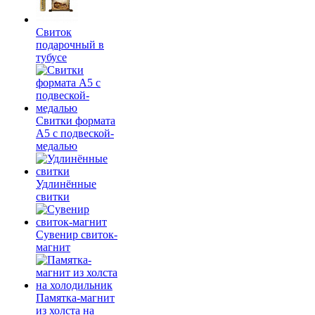
Свиток
подарочный в
тубусе
Свитки формата
А5 с подвеской-
медалью
Удлинённые
свитки
Сувенир свиток-
магнит
Памятка-магнит
из холста на