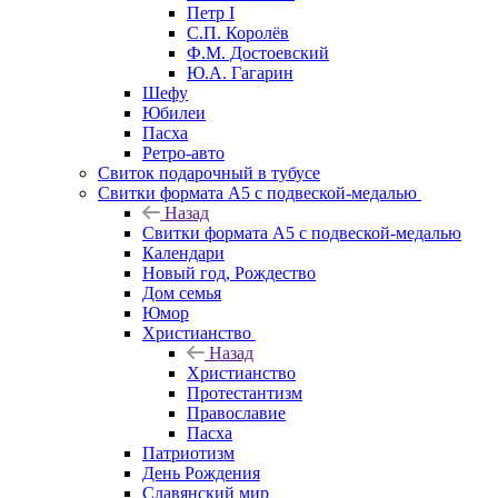
Петр I
С.П. Королёв
Ф.М. Достоевский
Ю.А. Гагарин
Шефу
Юбилеи
Пасха
Ретро-авто
Свиток подарочный в тубусе
Свитки формата А5 с подвеской-медалью
Назад
Свитки формата А5 с подвеской-медалью
Календари
Новый год, Рождество
Дом семья
Юмор
Христианство
Назад
Христианство
Протестантизм
Православие
Пасха
Патриотизм
День Рождения
Славянский мир