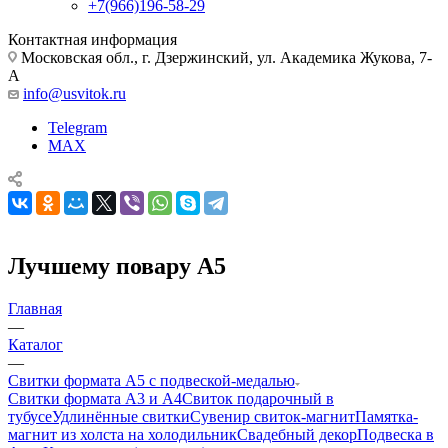
+7(966)196-58-29
Контактная информация
Московская обл., г. Дзержинский, ул. Академика Жукова, 7-
А
info@usvitok.ru
Telegram
MAX
Лучшему повару А5
Главная
—
Каталог
—
Свитки формата А5 с подвеской-медалью
Свитки формата А3 и А4
Свиток подарочный в
тубусе
Удлинённые свитки
Сувенир свиток-магнит
Памятка-
магнит из холста на холодильник
Свадебный декор
Подвеска в