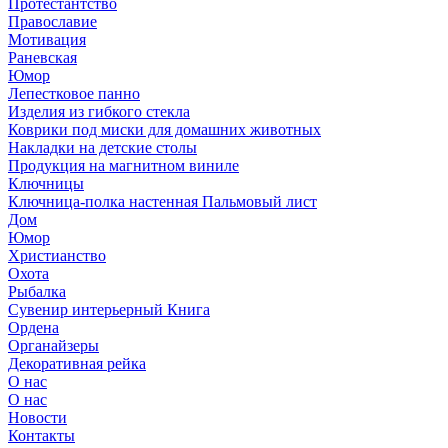
Протестантство
Православие
Мотивация
Раневская
Юмор
Лепестковое панно
Изделия из гибкого стекла
Коврики под миски для домашних животных
Накладки на детские столы
Продукция на магнитном виниле
Ключницы
Ключница-полка настенная Пальмовый лист
Дом
Юмор
Христианство
Охота
Рыбалка
Сувенир интерьерный Книга
Ордена
Органайзеры
Декоративная рейка
О нас
О нас
Новости
Контакты