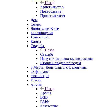
Назад
Христианство
Православие
Протестантизм
Дом
Семья
Любителям Кофе
Благополучие
Животные
Карты
Свадьба
Назад
Свадьба
Напутствия, наказы, пожелания
Юбилеи свадеб по годам
8 Марта, День Святого Валентина
23 февраля
Мотивация
Юмор
Армия
Назад
Армия
ВДВ
ВМФ
Казачество