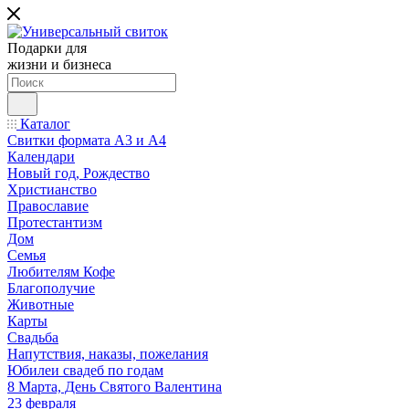
Подарки для
жизни и бизнеса
Каталог
Свитки формата А3 и А4
Календари
Новый год, Рождество
Христианство
Православие
Протестантизм
Дом
Семья
Любителям Кофе
Благополучие
Животные
Карты
Свадьба
Напутствия, наказы, пожелания
Юбилеи свадеб по годам
8 Марта, День Святого Валентина
23 февраля