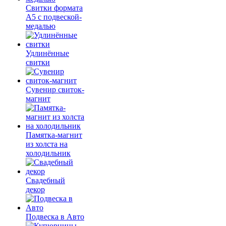
Свитки формата
А5 с подвеской-
медалью
Удлинённые
свитки
Сувенир свиток-
магнит
Памятка-магнит
из холста на
холодильник
Свадебный
декор
Подвеска в Авто