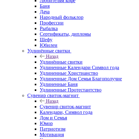
Любителям кофе
Баня
Дача
Народный фольклор
Профессии
Рыбалка
Сертификаты, дипломы
Шефу
Юбилеи
Удлинённые свитки
Назад
Удлинённые свитки
Удлиненные Календари Символ года
Удлиненные Христианство
Удлиненные Дом Семья Благополучие
Удлиненные Баня
Удлиненные Протестантство
Сувенир свиток-магнит
Назад
Сувенир свиток-магнит
Календари, Символ года
Дом и Семья
Юмор
Патриотизм
Мотивация