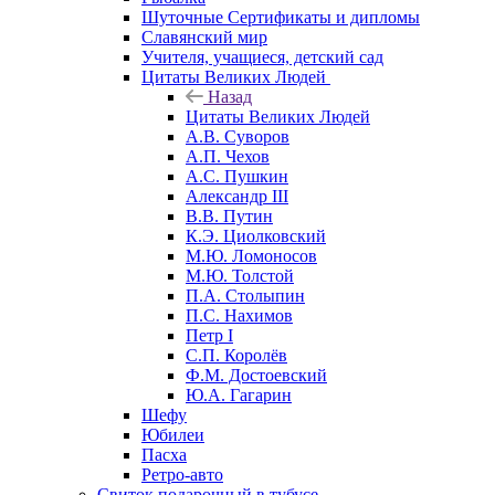
Шуточные Сертификаты и дипломы
Славянский мир
Учителя, учащиеся, детский сад
Цитаты Великих Людей
Назад
Цитаты Великих Людей
А.В. Суворов
А.П. Чехов
А.С. Пушкин
Александр III
В.В. Путин
К.Э. Циолковский
М.Ю. Ломоносов
М.Ю. Толстой
П.А. Столыпин
П.С. Нахимов
Петр I
С.П. Королёв
Ф.М. Достоевский
Ю.А. Гагарин
Шефу
Юбилеи
Пасха
Ретро-авто
Свиток подарочный в тубусе