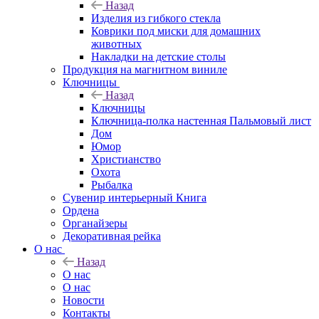
Назад
Изделия из гибкого стекла
Коврики под миски для домашних
животных
Накладки на детские столы
Продукция на магнитном виниле
Ключницы
Назад
Ключницы
Ключница-полка настенная Пальмовый лист
Дом
Юмор
Христианство
Охота
Рыбалка
Сувенир интерьерный Книга
Ордена
Органайзеры
Декоративная рейка
О нас
Назад
О нас
О нас
Новости
Контакты