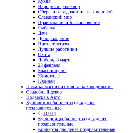
Кухня
Народный фольклор
Обереги от художницы Л. Ивановой
Славянский мир
Православие и Благословение
Рыбалка
Дача
День рождения
Протестантизм
Лучшие работники
Охота
Любовь, 8 марта
23 февраля
Благополучие
Животные
Юбилей
Памятка-магнит из холста на холодильник
Свадебный декор
Подвеска в Авто
Купюрницы (конверты) для денег
поздравительные
Назад
Купюрницы (конверты) для денег
поздравительные
Конверты для денег поздравительные