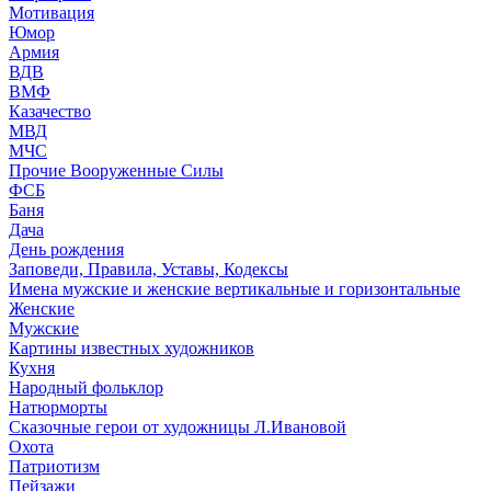
Мотивация
Юмор
Армия
ВДВ
ВМФ
Казачество
МВД
МЧС
Прочие Вооруженные Силы
ФСБ
Баня
Дача
День рождения
Заповеди, Правила, Уставы, Кодексы
Имена мужские и женские вертикальные и горизонтальные
Женские
Мужские
Картины известных художников
Кухня
Народный фольклор
Натюрморты
Сказочные герои от художницы Л.Ивановой
Охота
Патриотизм
Пейзажи