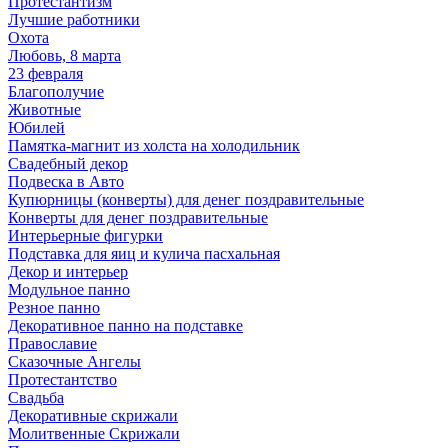
Протестантизм
Лучшие работники
Охота
Любовь, 8 марта
23 февраля
Благополучие
Животные
Юбилей
Памятка-магнит из холста на холодильник
Свадебный декор
Подвеска в Авто
Купюрницы (конверты) для денег поздравительные
Конверты для денег поздравительные
Интерьерные фигурки
Подставка для яиц и кулича пасхальная
Декор и интерьер
Модульное панно
Резное панно
Декоративное панно на подставке
Православие
Сказочные Ангелы
Протестантство
Свадьба
Декоративные скрижали
Молитвенные Скрижали