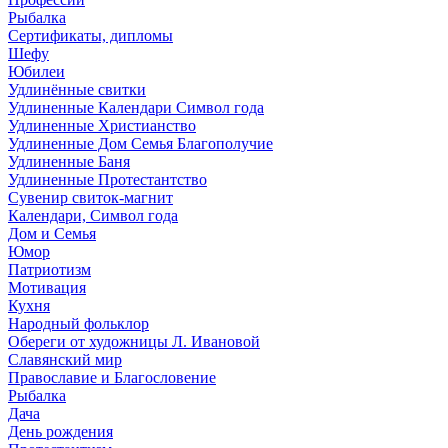
Рыбалка
Сертификаты, дипломы
Шефу
Юбилеи
Удлинённые свитки
Удлиненные Календари Символ года
Удлиненные Христианство
Удлиненные Дом Семья Благополучие
Удлиненные Баня
Удлиненные Протестантство
Сувенир свиток-магнит
Календари, Символ года
Дом и Семья
Юмор
Патриотизм
Мотивация
Кухня
Народный фольклор
Обереги от художницы Л. Ивановой
Славянский мир
Православие и Благословение
Рыбалка
Дача
День рождения