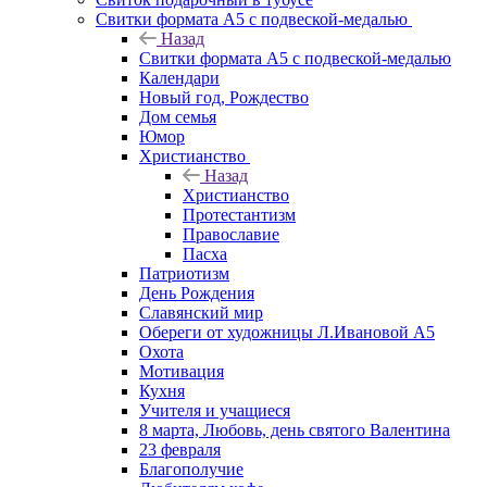
Свитки формата А5 с подвеской-медалью
Назад
Свитки формата А5 с подвеской-медалью
Календари
Новый год, Рождество
Дом семья
Юмор
Христианство
Назад
Христианство
Протестантизм
Православие
Пасха
Патриотизм
День Рождения
Славянский мир
Обереги от художницы Л.Ивановой А5
Охота
Мотивация
Кухня
Учителя и учащиеся
8 марта, Любовь, день святого Валентина
23 февраля
Благополучие