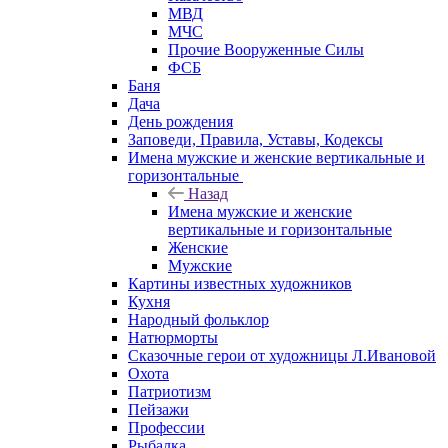
МВД
МЧС
Прочие Вооруженные Силы
ФСБ
Баня
Дача
День рождения
Заповеди, Правила, Уставы, Кодексы
Имена мужские и женские вертикальные и
горизонтальные
Назад
Имена мужские и женские
вертикальные и горизонтальные
Женские
Мужские
Картины известных художников
Кухня
Народный фольклор
Натюрморты
Сказочные герои от художницы Л.Ивановой
Охота
Патриотизм
Пейзажи
Профессии
Рыбалка