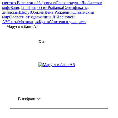
святого Валентина
23 февраля
Благополучие
Любителям
кофе
Баня
Дача
Профессии
Рыбалка
Сертификаты,
дипломы
Шефу
Юбилеи
День Рождения
Славянский
мир
Обереги от художницы Л.Ивановой
А5
Охота
Мотивация
Кухня
Учителя и учащиеся
—
Маруся в бане А5
Хит
В избранное