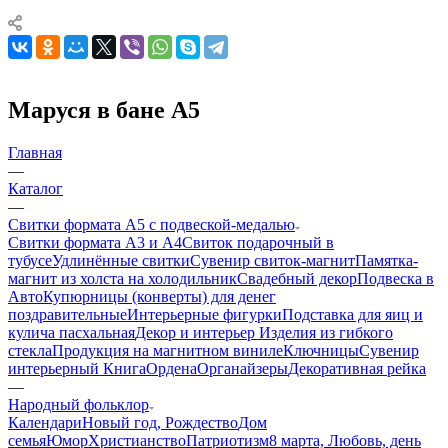
Маруся в бане А5
Главная
—
Каталог
—
Свитки формата А5 с подвеской-медалью
Свитки формата А3 и А4
Свиток подарочный в
тубусе
Удлинённые свитки
Сувенир свиток-магнит
Памятка-
магнит из холста на холодильник
Свадебный декор
Подвеска в
Авто
Купюрницы (конверты) для денег
поздравительные
Интерьерные фигурки
Подставка для яиц и
кулича пасхальная
Декор и интерьер
Изделия из гибкого
стекла
Продукция на магнитном виниле
Ключницы
Сувенир
интерьерный Книга
Ордена
Органайзеры
Декоративная рейка
—
Народный фольклор
Календари
Новый год, Рождество
Дом
семья
Юмор
Христианство
Патриотизм
8 марта, Любовь, день