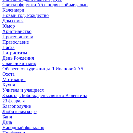
Свитки формата А5 с подвеской-медалью
Календари
Новый год, Рождество
Дом семья
Юмор
Христианство
Протестантизм
Православие
Пасха
Патриотизм
День Рождения
Славянский мир
Обереги от художницы Л.Ивановой А5
Охота
Мотивация
Кухня
Учителя и учащиеся
8 марта, Любовь, день святого Валентина
23 февраля
Благополучие
Любителям кофе
Баня
Дача
Народный фольклор
Профессии