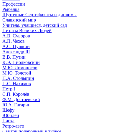
Профессии
Рыбалка
Шуточные Сертификаты и дипломы
Славянский мир
Учителя, учащиеся, детский сад
Цитаты Великих Людей
А.В. Суворов
А.П. Чехов
А.С. Пушкин
Александр III
В.В. Путин
К.Э. Циолковский
М.Ю. Ломоносов
М.Ю. Толстой
П.А. Столыпин
П.С. Нахимов
Петр I
С.П. Королёв
Ф.М. Достоевский
Ю.А. Гагарин
Шефу
Юбилеи
Пасха
Ретро-авто
Свиток подарочный в тубусе