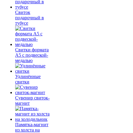
Свиток
подарочный в
тубусе
Свитки формата
А5 с подвеской-
медалью
Удлинённые
свитки
Сувенир свиток-
магнит
Памятка-магнит
из холста на