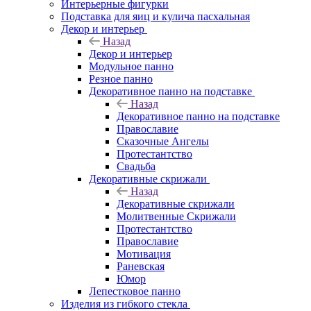
Интерьерные фигурки
Подставка для яиц и кулича пасхальная
Декор и интерьер
Назад
Декор и интерьер
Модульное панно
Резное панно
Декоративное панно на подставке
Назад
Декоративное панно на подставке
Православие
Сказочные Ангелы
Протестантство
Свадьба
Декоративные скрижали
Назад
Декоративные скрижали
Молитвенные Скрижали
Протестантство
Православие
Мотивация
Раневская
Юмор
Лепестковое панно
Изделия из гибкого стекла