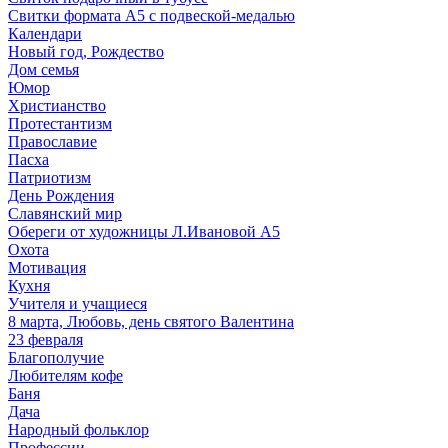
Свитки формата А5 с подвеской-медалью
Календари
Новый год, Рождество
Дом семья
Юмор
Христианство
Протестантизм
Православие
Пасха
Патриотизм
День Рождения
Славянский мир
Обереги от художницы Л.Ивановой А5
Охота
Мотивация
Кухня
Учителя и учащиеся
8 марта, Любовь, день святого Валентина
23 февраля
Благополучие
Любителям кофе
Баня
Дача
Народный фольклор
Профессии