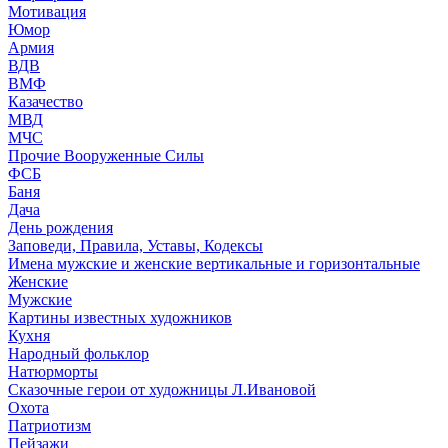
Мотивация
Юмор
Армия
ВДВ
ВМФ
Казачество
МВД
МЧС
Прочие Вооруженные Силы
ФСБ
Баня
Дача
День рождения
Заповеди, Правила, Уставы, Кодексы
Имена мужские и женские вертикальные и горизонтальные
Женские
Мужские
Картины известных художников
Кухня
Народный фольклор
Натюрморты
Сказочные герои от художницы Л.Ивановой
Охота
Патриотизм
Пейзажи