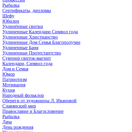
Рыбалка
Сертификаты, дипломы
Шефу
Юбилеи
Удлинённые свитки
Удлиненные Календари Символ года
Удлиненные Христианство
Удлиненные Дом Семья Благополучие
Удлиненные Баня
Удлиненные Протестантство
Сувенир свиток-магнит
Календари, Символ года
Дом и Семья
Юмор
Патриотизм
Мотивация
Кухня
Народный фольклор
Обереги от художницы Л. Ивановой
Славянский мир
Православие и Благословение
Рыбалка
Дача
День рождения