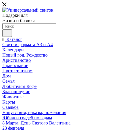
Подарки для
жизни и бизнеса
Каталог
Свитки формата А3 и А4
Календари
Новый год, Рождество
Христианство
Православие
Протестантизм
Дом
Семья
Любителям Кофе
Благополучие
Животные
Карты
Свадьба
Напутствия, наказы, пожелания
Юбилеи свадеб по годам
8 Марта, День Святого Валентина
23 февраля