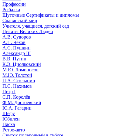
Профессии
Рыбалка
Шуточные Сертификаты и дипломы
Славянский мир
Учителя, учащиеся, детский сад
Цитаты Великих Людей
А.В. Суворов
А.П. Чехов
А.С. Пушкин
Александр III
В.В. Путин
К.Э. Циолковский
М.Ю. Ломоносов
М.Ю. Толстой
П.А. Столыпин
П.С. Нахимов
Петр I
С.П. Королёв
Ф.М. Достоевский
Ю.А. Гагарин
Шефу
Юбилеи
Пасха
Ретро-авто
Свиток подарочный в тубусе