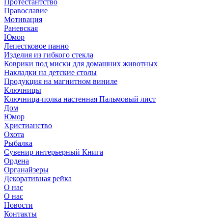
Протестантство
Православие
Мотивация
Раневская
Юмор
Лепестковое панно
Изделия из гибкого стекла
Коврики под миски для домашних животных
Накладки на детские столы
Продукция на магнитном виниле
Ключницы
Ключница-полка настенная Пальмовый лист
Дом
Юмор
Христианство
Охота
Рыбалка
Сувенир интерьерный Книга
Ордена
Органайзеры
Декоративная рейка
О нас
О нас
Новости
Контакты