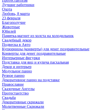
Протестантизм
Лучшие работники
Охота
Любовь, 8 марта
23 февраля
Благополучие
Животные
Юбилей
Памятка-магнит из холста на холодильник
Свадебный декор
Подвеска в Авто
Купюрницы (конверты) для денег поздравительные
Конверты для денег поздравительные
Интерьерные фигурки
Подставка для яиц и кулича пасхальная
Декор и интерьер
Модульное панно
Резное панно
Декоративное панно на подставке
Православие
Сказочные Ангелы
Протестантство
Свадьба
Декоративные скрижали
Молитвенные Скрижали