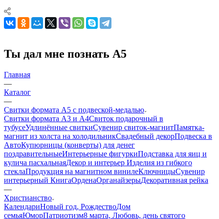
Ты дал мне познать А5
Главная
—
Каталог
—
Свитки формата А5 с подвеской-медалью
Свитки формата А3 и А4
Свиток подарочный в
тубусе
Удлинённые свитки
Сувенир свиток-магнит
Памятка-
магнит из холста на холодильник
Свадебный декор
Подвеска в
Авто
Купюрницы (конверты) для денег
поздравительные
Интерьерные фигурки
Подставка для яиц и
кулича пасхальная
Декор и интерьер
Изделия из гибкого
стекла
Продукция на магнитном виниле
Ключницы
Сувенир
интерьерный Книга
Ордена
Органайзеры
Декоративная рейка
—
Христианство
Календари
Новый год, Рождество
Дом
семья
Юмор
Патриотизм
8 марта, Любовь, день святого