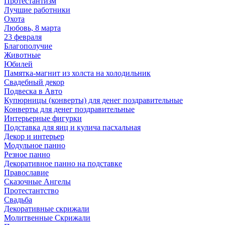
Протестантизм
Лучшие работники
Охота
Любовь, 8 марта
23 февраля
Благополучие
Животные
Юбилей
Памятка-магнит из холста на холодильник
Свадебный декор
Подвеска в Авто
Купюрницы (конверты) для денег поздравительные
Конверты для денег поздравительные
Интерьерные фигурки
Подставка для яиц и кулича пасхальная
Декор и интерьер
Модульное панно
Резное панно
Декоративное панно на подставке
Православие
Сказочные Ангелы
Протестантство
Свадьба
Декоративные скрижали
Молитвенные Скрижали