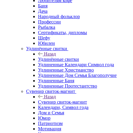
Любителям кофе
Баня
Дача
Народный фольклор
Профессии
Рыбалка
Сертификаты, дипломы
Шефу
Юбилеи
Удлинённые свитки
Назад
Удлинённые свитки
Удлиненные Календари Символ года
Удлиненные Христианство
Удлиненные Дом Семья Благополучие
Удлиненные Баня
Удлиненные Протестантство
Сувенир свиток-магнит
Назад
Сувенир свиток-магнит
Календари, Символ года
Дом и Семья
Юмор
Патриотизм
Мотивация