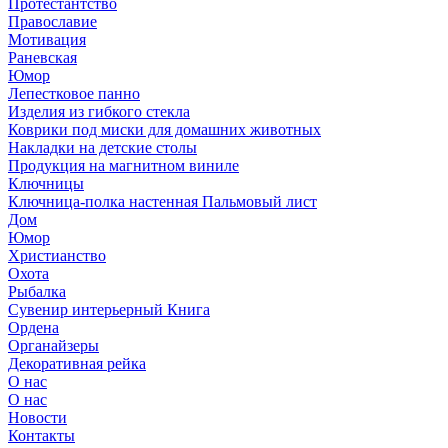
Протестантство
Православие
Мотивация
Раневская
Юмор
Лепестковое панно
Изделия из гибкого стекла
Коврики под миски для домашних животных
Накладки на детские столы
Продукция на магнитном виниле
Ключницы
Ключница-полка настенная Пальмовый лист
Дом
Юмор
Христианство
Охота
Рыбалка
Сувенир интерьерный Книга
Ордена
Органайзеры
Декоративная рейка
О нас
О нас
Новости
Контакты