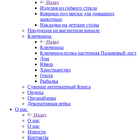
Назад
Изделия из гибкого стекла
Коврики под миски для домашних
животных
Накладки на детские столы
Продукция на магнитном виниле
Ключницы
Назад
Ключницы
Ключница-полка настенная Пальмовый лист
Дом
Юмор
Христианство
Охота
Рыбалка
Сувенир интерьерный Книга
Ордена
Органайзеры
Декоративная рейка
О нас
Назад
О нас
О нас
Новости
Контакты