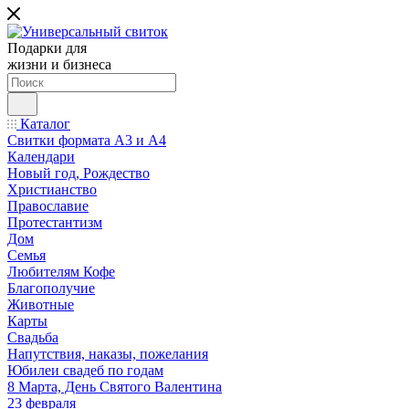
Подарки для
жизни и бизнеса
Каталог
Свитки формата А3 и А4
Календари
Новый год, Рождество
Христианство
Православие
Протестантизм
Дом
Семья
Любителям Кофе
Благополучие
Животные
Карты
Свадьба
Напутствия, наказы, пожелания
Юбилеи свадеб по годам
8 Марта, День Святого Валентина
23 февраля