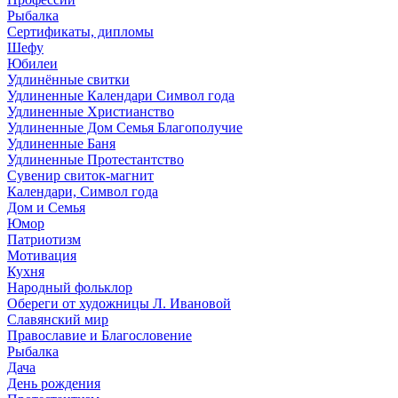
Рыбалка
Сертификаты, дипломы
Шефу
Юбилеи
Удлинённые свитки
Удлиненные Календари Символ года
Удлиненные Христианство
Удлиненные Дом Семья Благополучие
Удлиненные Баня
Удлиненные Протестантство
Сувенир свиток-магнит
Календари, Символ года
Дом и Семья
Юмор
Патриотизм
Мотивация
Кухня
Народный фольклор
Обереги от художницы Л. Ивановой
Славянский мир
Православие и Благословение
Рыбалка
Дача
День рождения