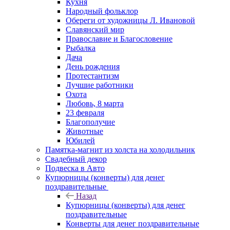
Кухня
Народный фольклор
Обереги от художницы Л. Ивановой
Славянский мир
Православие и Благословение
Рыбалка
Дача
День рождения
Протестантизм
Лучшие работники
Охота
Любовь, 8 марта
23 февраля
Благополучие
Животные
Юбилей
Памятка-магнит из холста на холодильник
Свадебный декор
Подвеска в Авто
Купюрницы (конверты) для денег
поздравительные
Назад
Купюрницы (конверты) для денег
поздравительные
Конверты для денег поздравительные