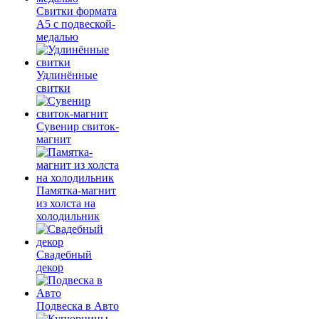
Свитки формата
А5 с подвеской-
медалью
Удлинённые
свитки
Сувенир свиток-
магнит
Памятка-магнит
из холста на
холодильник
Свадебный
декор
Подвеска в Авто