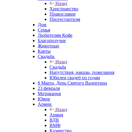
Назад
Христианство
Православие
Протестантизм
Дом
Семья
Любителям Кофе
Благополучие
Животные
Карты
Свадьба
Назад
Свадьба
Напутствия, наказы, пожелания
Юбилеи свадеб по годам
8 Марта, День Святого Валентина
23 февраля
Мотивация
Юмор
Армия
Назад
Армия
ВДВ
ВМФ
Казачество