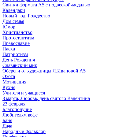
Свитки формата А5 с подвеской-медалью
Календари
Новый год, Рождество
Дом семья
Юмор
Христианство
Протестантизм
Православие
Пасха
Патриотизм
День Рождения
Славянский мир
Обереги от художницы Л.Ивановой А5
Охота
Мотивация
Кухня
Учителя и учащиеся
8 марта, Любовь, день святого Валентина
23 февраля
Благополучие
Любителям кофе
Баня
Дача
Народный фольклор
Профессии