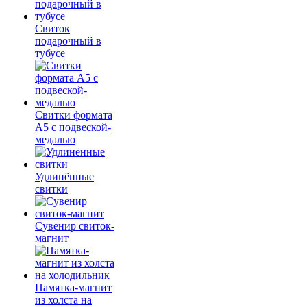
Свиток
подарочный в
тубусе
Свитки формата
А5 с подвеской-
медалью
Удлинённые
свитки
Сувенир свиток-
магнит
Памятка-магнит
из холста на