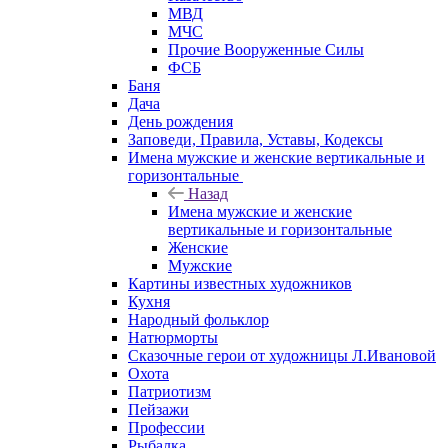
МВД
МЧС
Прочие Вооруженные Силы
ФСБ
Баня
Дача
День рождения
Заповеди, Правила, Уставы, Кодексы
Имена мужские и женские вертикальные и
горизонтальные
Назад
Имена мужские и женские
вертикальные и горизонтальные
Женские
Мужские
Картины известных художников
Кухня
Народный фольклор
Натюрморты
Сказочные герои от художницы Л.Ивановой
Охота
Патриотизм
Пейзажи
Профессии
Рыбалка