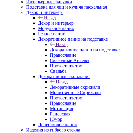
Интерьерные фигурки
Подставка для яиц и кулича пасхальная
Декор и интерьер
Назад
Декор и интерьер
Модульное панно
Резное панно
Декоративное панно на подставке
Назад
Декоративное панно на подставке
Православие
Сказочные Ангелы
Протестантство
Свадьба
Декоративные скрижали
Назад
Декоративные скрижали
Молитвенные Скрижали
Протестантство
Православие
Мотивация
Раневская
Юмор
Лепестковое панно
Изделия из гибкого стекла