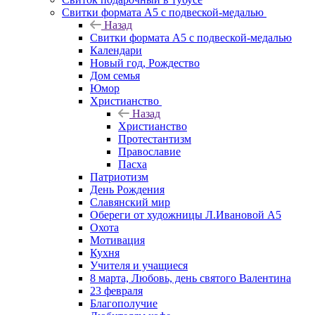
Свитки формата А5 с подвеской-медалью
Назад
Свитки формата А5 с подвеской-медалью
Календари
Новый год, Рождество
Дом семья
Юмор
Христианство
Назад
Христианство
Протестантизм
Православие
Пасха
Патриотизм
День Рождения
Славянский мир
Обереги от художницы Л.Ивановой А5
Охота
Мотивация
Кухня
Учителя и учащиеся
8 марта, Любовь, день святого Валентина
23 февраля
Благополучие