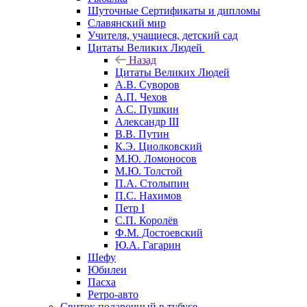
Шуточные Сертификаты и дипломы
Славянский мир
Учителя, учащиеся, детский сад
Цитаты Великих Людей
Назад
Цитаты Великих Людей
А.В. Суворов
А.П. Чехов
А.С. Пушкин
Александр III
В.В. Путин
К.Э. Циолковский
М.Ю. Ломоносов
М.Ю. Толстой
П.А. Столыпин
П.С. Нахимов
Петр I
С.П. Королёв
Ф.М. Достоевский
Ю.А. Гагарин
Шефу
Юбилеи
Пасха
Ретро-авто
Свиток подарочный в тубусе