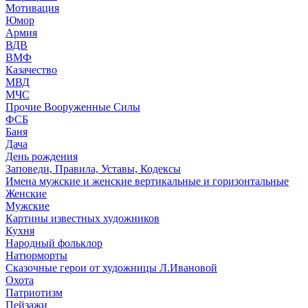
Мотивация
Юмор
Армия
ВДВ
ВМФ
Казачество
МВД
МЧС
Прочие Вооруженные Силы
ФСБ
Баня
Дача
День рождения
Заповеди, Правила, Уставы, Кодексы
Имена мужские и женские вертикальные и горизонтальные
Женские
Мужские
Картины известных художников
Кухня
Народный фольклор
Натюрморты
Сказочные герои от художницы Л.Ивановой
Охота
Патриотизм
Пейзажи