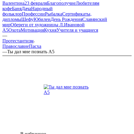
Валентина
23 февраля
Благополучие
Любителям
кофе
Баня
Дача
Народный
фольклор
Профессии
Рыбалка
Сертификаты,
дипломы
Шефу
Юбилеи
День Рождения
Славянский
мир
Обереги от художницы Л.Ивановой
А5
Охота
Мотивация
Кухня
Учителя и учащиеся
—
Протестантизм
Православие
Пасха
—
Ты дал мне познать А5
В избранное