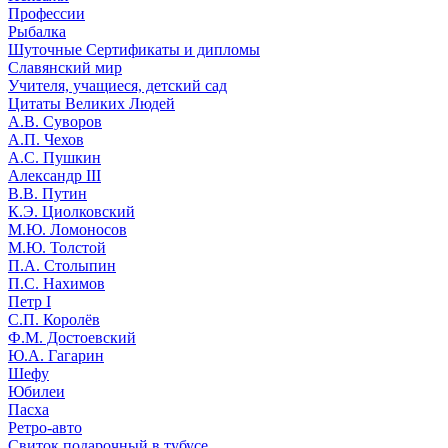
Профессии
Рыбалка
Шуточные Сертификаты и дипломы
Славянский мир
Учителя, учащиеся, детский сад
Цитаты Великих Людей
А.В. Суворов
А.П. Чехов
А.С. Пушкин
Александр III
В.В. Путин
К.Э. Циолковский
М.Ю. Ломоносов
М.Ю. Толстой
П.А. Столыпин
П.С. Нахимов
Петр I
С.П. Королёв
Ф.М. Достоевский
Ю.А. Гагарин
Шефу
Юбилеи
Пасха
Ретро-авто
Свиток подарочный в тубусе