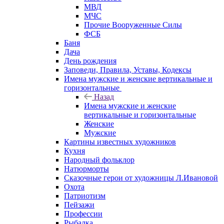
МВД
МЧС
Прочие Вооруженные Силы
ФСБ
Баня
Дача
День рождения
Заповеди, Правила, Уставы, Кодексы
Имена мужские и женские вертикальные и
горизонтальные
Назад
Имена мужские и женские
вертикальные и горизонтальные
Женские
Мужские
Картины известных художников
Кухня
Народный фольклор
Натюрморты
Сказочные герои от художницы Л.Ивановой
Охота
Патриотизм
Пейзажи
Профессии
Рыбалка