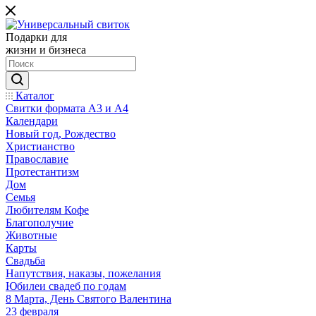
Подарки для
жизни и бизнеса
Каталог
Свитки формата А3 и А4
Календари
Новый год, Рождество
Христианство
Православие
Протестантизм
Дом
Семья
Любителям Кофе
Благополучие
Животные
Карты
Свадьба
Напутствия, наказы, пожелания
Юбилеи свадеб по годам
8 Марта, День Святого Валентина
23 февраля