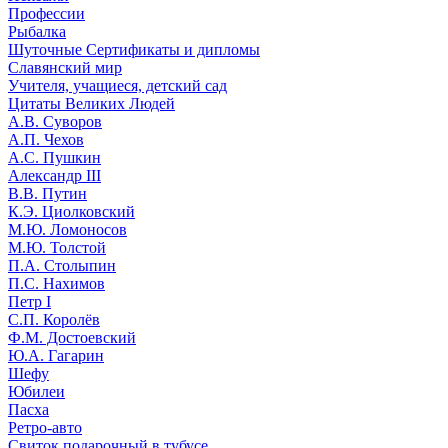
Профессии
Рыбалка
Шуточные Сертификаты и дипломы
Славянский мир
Учителя, учащиеся, детский сад
Цитаты Великих Людей
А.В. Суворов
А.П. Чехов
А.С. Пушкин
Александр III
В.В. Путин
К.Э. Циолковский
М.Ю. Ломоносов
М.Ю. Толстой
П.А. Столыпин
П.С. Нахимов
Петр I
С.П. Королёв
Ф.М. Достоевский
Ю.А. Гагарин
Шефу
Юбилеи
Пасха
Ретро-авто
Свиток подарочный в тубусе