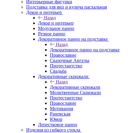
Интерьерные фигурки
Подставка для яиц и кулича пасхальная
Декор и интерьер
Назад
Декор и интерьер
Модульное панно
Резное панно
Декоративное панно на подставке
Назад
Декоративное панно на подставке
Православие
Сказочные Ангелы
Протестантство
Свадьба
Декоративные скрижали
Назад
Декоративные скрижали
Молитвенные Скрижали
Протестантство
Православие
Мотивация
Раневская
Юмор
Лепестковое панно
Изделия из гибкого стекла