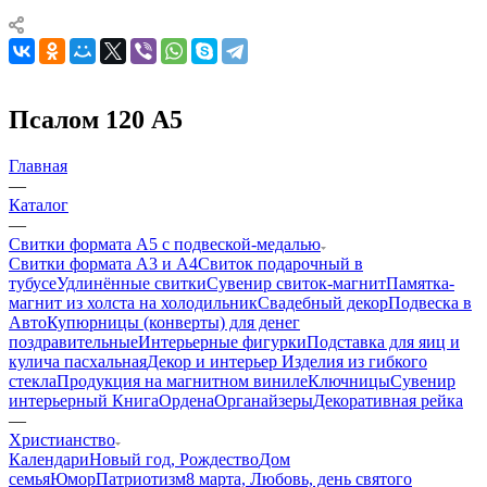
Псалом 120 А5
Главная
—
Каталог
—
Свитки формата А5 с подвеской-медалью
Свитки формата А3 и А4
Свиток подарочный в
тубусе
Удлинённые свитки
Сувенир свиток-магнит
Памятка-
магнит из холста на холодильник
Свадебный декор
Подвеска в
Авто
Купюрницы (конверты) для денег
поздравительные
Интерьерные фигурки
Подставка для яиц и
кулича пасхальная
Декор и интерьер
Изделия из гибкого
стекла
Продукция на магнитном виниле
Ключницы
Сувенир
интерьерный Книга
Ордена
Органайзеры
Декоративная рейка
—
Христианство
Календари
Новый год, Рождество
Дом
семья
Юмор
Патриотизм
8 марта, Любовь, день святого