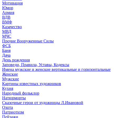
Мотивация
Юмор
Армия
ВДВ
ВМФ
Казачество
МВД
МЧС
Прочие Вооруженные Силы
ФСБ
Баня
Дача
День рождения
Заповеди, Правила, Уставы, Кодексы
Имена мужские и женские вертикальные и горизонтальные
Женские
Мужские
Картины известных художников
Кухня
Народный фольклор
Натюрморты
Сказочные герои от художницы Л.Ивановой
Охота
Патриотизм
Пейзажи