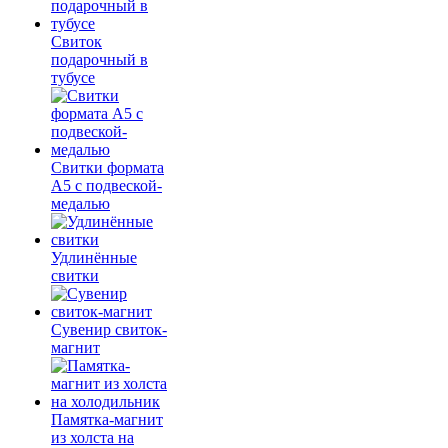
Свиток
подарочный в
тубусе
Свитки формата
А5 с подвеской-
медалью
Удлинённые
свитки
Сувенир свиток-
магнит
Памятка-магнит
из холста на