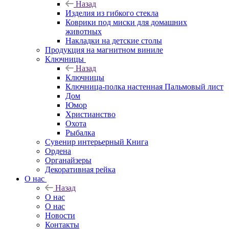
Назад
Изделия из гибкого стекла
Коврики под миски для домашних
животных
Накладки на детские столы
Продукция на магнитном виниле
Ключницы
Назад
Ключницы
Ключница-полка настенная Пальмовый лист
Дом
Юмор
Христианство
Охота
Рыбалка
Сувенир интерьерный Книга
Ордена
Органайзеры
Декоративная рейка
О нас
Назад
О нас
О нас
Новости
Контакты