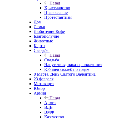
Назад
Христианство
Православие
Протестантизм
Дом
Семья
Любителям Кофе
Благополучие
Животные
Карты
Свадьба
Назад
Свадьба
Напутствия, наказы, пожелания
Юбилеи свадеб по годам
8 Марта, День Святого Валентина
23 февраля
Мотивация
Юмор
Армия
Назад
Армия
ВДВ
ВМФ
Казачество