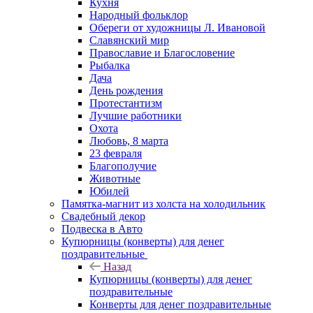
Кухня
Народный фольклор
Обереги от художницы Л. Ивановой
Славянский мир
Православие и Благословение
Рыбалка
Дача
День рождения
Протестантизм
Лучшие работники
Охота
Любовь, 8 марта
23 февраля
Благополучие
Животные
Юбилей
Памятка-магнит из холста на холодильник
Свадебный декор
Подвеска в Авто
Купюрницы (конверты) для денег
поздравительные
Назад
Купюрницы (конверты) для денег
поздравительные
Конверты для денег поздравительные