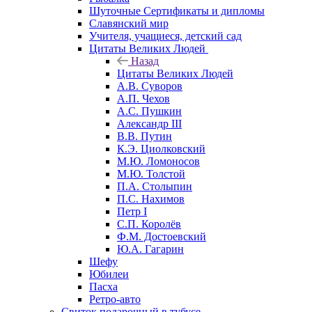
Шуточные Сертификаты и дипломы
Славянский мир
Учителя, учащиеся, детский сад
Цитаты Великих Людей
Назад
Цитаты Великих Людей
А.В. Суворов
А.П. Чехов
А.С. Пушкин
Александр III
В.В. Путин
К.Э. Циолковский
М.Ю. Ломоносов
М.Ю. Толстой
П.А. Столыпин
П.С. Нахимов
Петр I
С.П. Королёв
Ф.М. Достоевский
Ю.А. Гагарин
Шефу
Юбилеи
Пасха
Ретро-авто
Свиток подарочный в тубусе