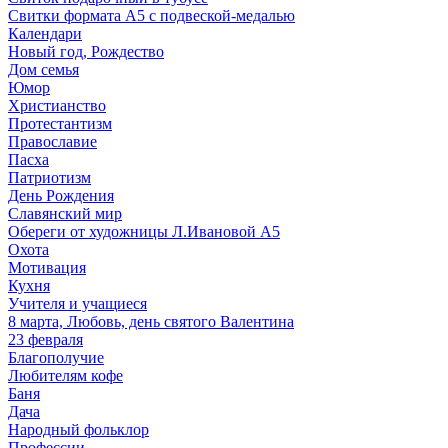
Свитки формата А5 с подвеской-медалью
Календари
Новый год, Рождество
Дом семья
Юмор
Христианство
Протестантизм
Православие
Пасха
Патриотизм
День Рождения
Славянский мир
Обереги от художницы Л.Ивановой А5
Охота
Мотивация
Кухня
Учителя и учащиеся
8 марта, Любовь, день святого Валентина
23 февраля
Благополучие
Любителям кофе
Баня
Дача
Народный фольклор
Профессии