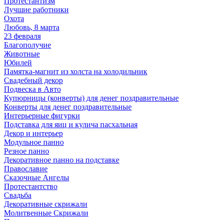
Протестантизм
Лучшие работники
Охота
Любовь, 8 марта
23 февраля
Благополучие
Животные
Юбилей
Памятка-магнит из холста на холодильник
Свадебный декор
Подвеска в Авто
Купюрницы (конверты) для денег поздравительные
Конверты для денег поздравительные
Интерьерные фигурки
Подставка для яиц и кулича пасхальная
Декор и интерьер
Модульное панно
Резное панно
Декоративное панно на подставке
Православие
Сказочные Ангелы
Протестантство
Свадьба
Декоративные скрижали
Молитвенные Скрижали