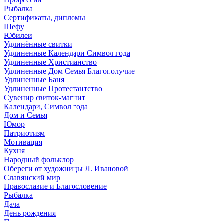
Рыбалка
Сертификаты, дипломы
Шефу
Юбилеи
Удлинённые свитки
Удлиненные Календари Символ года
Удлиненные Христианство
Удлиненные Дом Семья Благополучие
Удлиненные Баня
Удлиненные Протестантство
Сувенир свиток-магнит
Календари, Символ года
Дом и Семья
Юмор
Патриотизм
Мотивация
Кухня
Народный фольклор
Обереги от художницы Л. Ивановой
Славянский мир
Православие и Благословение
Рыбалка
Дача
День рождения