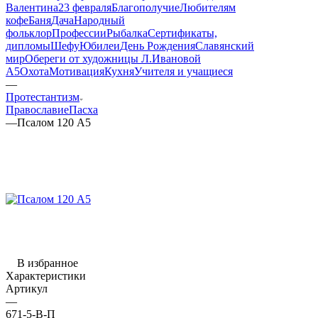
Валентина
23 февраля
Благополучие
Любителям
кофе
Баня
Дача
Народный
фольклор
Профессии
Рыбалка
Сертификаты,
дипломы
Шефу
Юбилеи
День Рождения
Славянский
мир
Обереги от художницы Л.Ивановой
А5
Охота
Мотивация
Кухня
Учителя и учащиеся
—
Протестантизм
Православие
Пасха
—
Псалом 120 А5
В избранное
Характеристики
Артикул
—
671-5-В-П