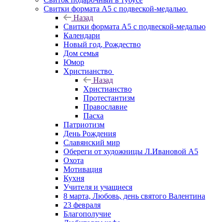
Свитки формата А5 с подвеской-медалью
Назад
Свитки формата А5 с подвеской-медалью
Календари
Новый год, Рождество
Дом семья
Юмор
Христианство
Назад
Христианство
Протестантизм
Православие
Пасха
Патриотизм
День Рождения
Славянский мир
Обереги от художницы Л.Ивановой А5
Охота
Мотивация
Кухня
Учителя и учащиеся
8 марта, Любовь, день святого Валентина
23 февраля
Благополучие