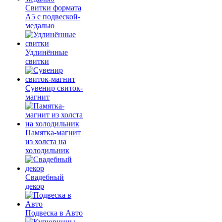
Свитки формата
А5 с подвеской-
медалью
Удлинённые
свитки
Сувенир свиток-
магнит
Памятка-магнит
из холста на
холодильник
Свадебный
декор
Подвеска в Авто