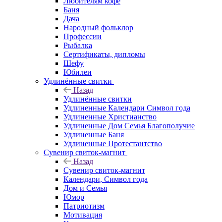
Любителям кофе
Баня
Дача
Народный фольклор
Профессии
Рыбалка
Сертификаты, дипломы
Шефу
Юбилеи
Удлинённые свитки
Назад
Удлинённые свитки
Удлиненные Календари Символ года
Удлиненные Христианство
Удлиненные Дом Семья Благополучие
Удлиненные Баня
Удлиненные Протестантство
Сувенир свиток-магнит
Назад
Сувенир свиток-магнит
Календари, Символ года
Дом и Семья
Юмор
Патриотизм
Мотивация