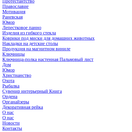
Протестантство
Православие
Мотивация
Раневская
Юмор
Лепестковое панно
Изделия из гибкого стекла
Коврики под миски для домашних животных
Накладки на детские столы
Продукция на магнитном виниле
Ключницы
Ключница-полка настенная Пальмовый лист
Дом
Юмор
Христианство
Охота
Рыбалка
Сувенир интерьерный Книга
Ордена
Органайзеры
Декоративная рейка
О нас
О нас
Новости
Контакты