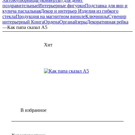
Авто
Купюрницы (конверты) для денег
поздравительные
Интерьерные фигурки
Подставка для яиц и
кулича пасхальная
Декор и интерьер
Изделия из гибкого
стекла
Продукция на магнитном виниле
Ключницы
Сувенир
интерьерный Книга
Ордена
Органайзеры
Декоративная рейка
—
Как папа сказал А5
Хит
В избранное