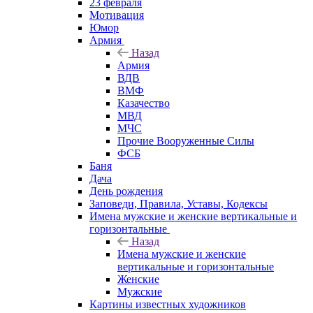
23 февраля
Мотивация
Юмор
Армия
Назад
Армия
ВДВ
ВМФ
Казачество
МВД
МЧС
Прочие Вооруженные Силы
ФСБ
Баня
Дача
День рождения
Заповеди, Правила, Уставы, Кодексы
Имена мужские и женские вертикальные и
горизонтальные
Назад
Имена мужские и женские
вертикальные и горизонтальные
Женские
Мужские
Картины известных художников