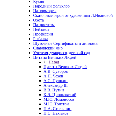
Кухня
Народный фольклор
Натюрморты
Сказочные герои от художницы Л.Ивановой
Охота
Патриотизм
Пейзажи
Профессии
Рыбалка
Шуточные Сертификаты и дипломы
Славянский мир
Учителя, учащиеся, детский сад
Цитаты Великих Людей
Назад
Цитаты Великих Людей
А.В. Суворов
А.П. Чехов
А.С. Пушкин
Александр III
В.В. Путин
К.Э. Циолковский
М.Ю. Ломоносов
М.Ю. Толстой
П.А. Столыпин
П.С. Нахимов