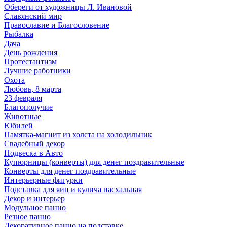
Обереги от художницы Л. Ивановой
Славянский мир
Православие и Благословение
Рыбалка
Дача
День рождения
Протестантизм
Лучшие работники
Охота
Любовь, 8 марта
23 февраля
Благополучие
Животные
Юбилей
Памятка-магнит из холста на холодильник
Свадебный декор
Подвеска в Авто
Купюрницы (конверты) для денег поздравительные
Конверты для денег поздравительные
Интерьерные фигурки
Подставка для яиц и кулича пасхальная
Декор и интерьер
Модульное панно
Резное панно
Декоративное панно на подставке