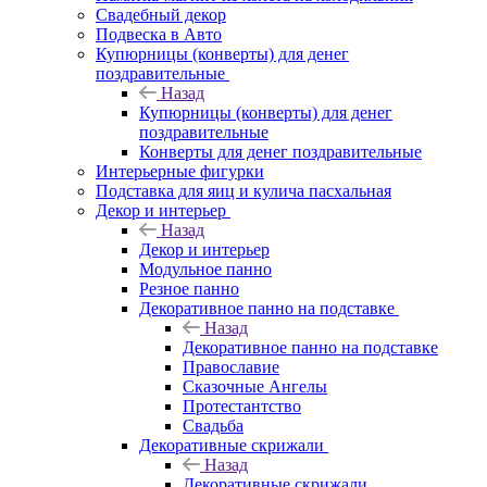
Свадебный декор
Подвеска в Авто
Купюрницы (конверты) для денег
поздравительные
Назад
Купюрницы (конверты) для денег
поздравительные
Конверты для денег поздравительные
Интерьерные фигурки
Подставка для яиц и кулича пасхальная
Декор и интерьер
Назад
Декор и интерьер
Модульное панно
Резное панно
Декоративное панно на подставке
Назад
Декоративное панно на подставке
Православие
Сказочные Ангелы
Протестантство
Свадьба
Декоративные скрижали
Назад
Декоративные скрижали