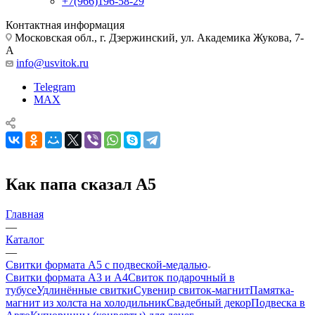
+7(966)196-58-29
Контактная информация
Московская обл., г. Дзержинский, ул. Академика Жукова, 7-
А
info@usvitok.ru
Telegram
MAX
Как папа сказал А5
Главная
—
Каталог
—
Свитки формата А5 с подвеской-медалью
Свитки формата А3 и А4
Свиток подарочный в
тубусе
Удлинённые свитки
Сувенир свиток-магнит
Памятка-
магнит из холста на холодильник
Свадебный декор
Подвеска в