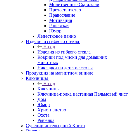
Молитвенные Скрижали
Протестантство
Православие
Мотивация
Раневская
Юмор
Лепестковое панно
Изделия из гибкого стекла
Назад
Изделия из гибкого стекла
Коврики под миски для домашних
животных
Накладки на детские столы
Продукция на магнитном виниле
Ключницы
Назад
Ключницы
Ключница-полка настенная Пальмовый лист
Дом
Юмор
Христианство
Охота
Рыбалка
Сувенир интерьерный Книга
Ордена