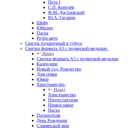
Петр I
С.П. Королёв
Ф.М. Достоевский
Ю.А. Гагарин
Шефу
Юбилеи
Пасха
Ретро-авто
Свиток подарочный в тубусе
Свитки формата А5 с подвеской-медалью
Назад
Свитки формата А5 с подвеской-медалью
Календари
Новый год, Рождество
Дом семья
Юмор
Христианство
Назад
Христианство
Протестантизм
Православие
Пасха
Патриотизм
День Рождения
Славянский мир