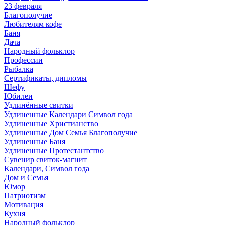
23 февраля
Благополучие
Любителям кофе
Баня
Дача
Народный фольклор
Профессии
Рыбалка
Сертификаты, дипломы
Шефу
Юбилеи
Удлинённые свитки
Удлиненные Календари Символ года
Удлиненные Христианство
Удлиненные Дом Семья Благополучие
Удлиненные Баня
Удлиненные Протестантство
Сувенир свиток-магнит
Календари, Символ года
Дом и Семья
Юмор
Патриотизм
Мотивация
Кухня
Народный фольклор