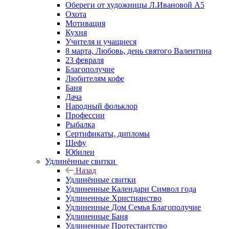
Обереги от художницы Л.Ивановой А5
Охота
Мотивация
Кухня
Учителя и учащиеся
8 марта, Любовь, день святого Валентина
23 февраля
Благополучие
Любителям кофе
Баня
Дача
Народный фольклор
Профессии
Рыбалка
Сертификаты, дипломы
Шефу
Юбилеи
Удлинённые свитки
Назад
Удлинённые свитки
Удлиненные Календари Символ года
Удлиненные Христианство
Удлиненные Дом Семья Благополучие
Удлиненные Баня
Удлиненные Протестантство