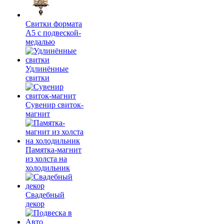
Свитки формата
А5 с подвеской-
медалью
Удлинённые
свитки
Сувенир свиток-
магнит
Памятка-магнит
из холста на
холодильник
Свадебный
декор