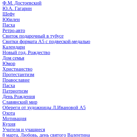
Ф.М. Достоевский
Ю.А. Гагарин
Шефу
Юбилеи
Пасха
Ретро-авто
Свиток подарочный в тубусе
Свитки формата А5 с подвеской-медалью
Календари
Новый год, Рождество
Дом семья
Юмор
Христианство
Протестантизм
Православие
Пасха
Патриотизм
День Рождения
Славянский мир
Обереги от художницы Л.Ивановой А5
Охота
Мотивация
Кухня
Учителя и учащиеся
8 марта, Любовь, день святого Валентина