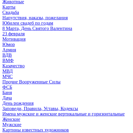
Животные
Карты
Свадьба
Напутствия, наказы, пожелания
Юбилеи свадеб по годам
8 Марта, День Святого Валентина
23 февраля
Мотивация
Юмор
Армия
ВДВ
ВМФ
Казачество
МВД
МЧС
Прочие Вооруженные Силы
ФСБ
Баня
Дача
День рождения
Заповеди, Правила, Уставы, Кодексы
Имена мужские и женские вертикальные и горизонтальные
Женские
Мужские
Картины известных художников