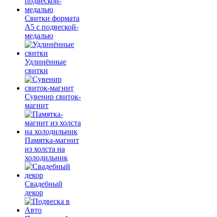
Свитки формата
А5 с подвеской-
медалью
Удлинённые
свитки
Сувенир свиток-
магнит
Памятка-магнит
из холста на
холодильник
Свадебный
декор