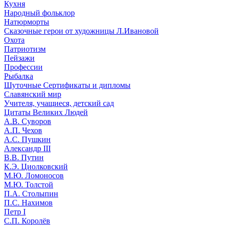
Кухня
Народный фольклор
Натюрморты
Сказочные герои от художницы Л.Ивановой
Охота
Патриотизм
Пейзажи
Профессии
Рыбалка
Шуточные Сертификаты и дипломы
Славянский мир
Учителя, учащиеся, детский сад
Цитаты Великих Людей
А.В. Суворов
А.П. Чехов
А.С. Пушкин
Александр III
В.В. Путин
К.Э. Циолковский
М.Ю. Ломоносов
М.Ю. Толстой
П.А. Столыпин
П.С. Нахимов
Петр I
С.П. Королёв