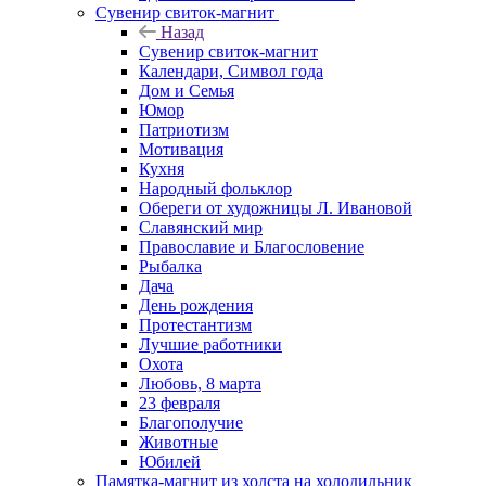
Сувенир свиток-магнит
Назад
Сувенир свиток-магнит
Календари, Символ года
Дом и Семья
Юмор
Патриотизм
Мотивация
Кухня
Народный фольклор
Обереги от художницы Л. Ивановой
Славянский мир
Православие и Благословение
Рыбалка
Дача
День рождения
Протестантизм
Лучшие работники
Охота
Любовь, 8 марта
23 февраля
Благополучие
Животные
Юбилей
Памятка-магнит из холста на холодильник