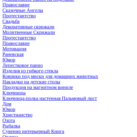
Православие
Сказочные Ангелы
Протестантство
Свадьба
Декоративные скрижали
Молитвенные Скрижали
Протестантство
Православие
Мотивация
Раневская
Юмор
Лепестковое панно
Изделия из гибкого стекла
Коврики под миски для домашних животных
Накладки на детские столы
Продукция на магнитном виниле
Ключницы
Ключница-полка настенная Пальмовый лист
Дом
Юмор
Христианство
Охота
Рыбалка
Сувенир интерьерный Книга
Ордена