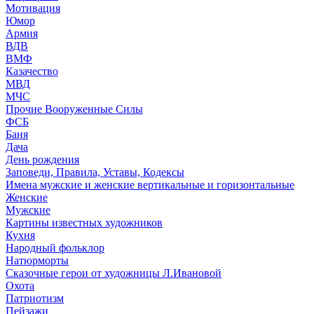
Мотивация
Юмор
Армия
ВДВ
ВМФ
Казачество
МВД
МЧС
Прочие Вооруженные Силы
ФСБ
Баня
Дача
День рождения
Заповеди, Правила, Уставы, Кодексы
Имена мужские и женские вертикальные и горизонтальные
Женские
Мужские
Картины известных художников
Кухня
Народный фольклор
Натюрморты
Сказочные герои от художницы Л.Ивановой
Охота
Патриотизм
Пейзажи