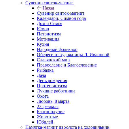
Сувенир свиток-магнит
Назад
Сувенир свиток-магнит
Календари, Символ года
Дом и Семья
Юмор
Патриотизм
Мотивация
Кухня
Народный фольклор
Обереги от художницы Л. Ивановой
Славянский мир
Православие и Благословение
Рыбалка
Дача
День рождения
Протестантизм
Лучшие работники
Охота
Любовь, 8 марта
23 февраля
Благополучие
Животные
Юбилей
Памятка-магнит из холста на холодильник