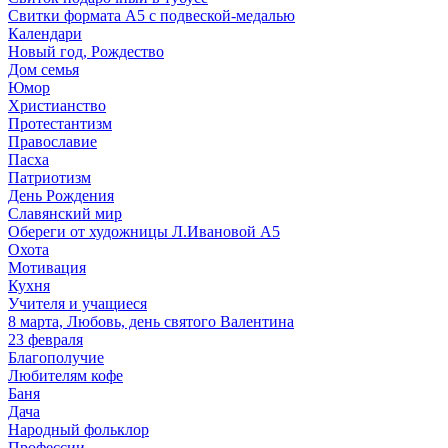
Свитки формата А5 с подвеской-медалью
Календари
Новый год, Рождество
Дом семья
Юмор
Христианство
Протестантизм
Православие
Пасха
Патриотизм
День Рождения
Славянский мир
Обереги от художницы Л.Ивановой А5
Охота
Мотивация
Кухня
Учителя и учащиеся
8 марта, Любовь, день святого Валентина
23 февраля
Благополучие
Любителям кофе
Баня
Дача
Народный фольклор
Профессии