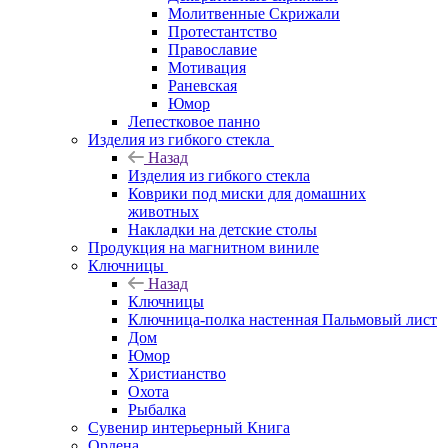
Молитвенные Скрижали
Протестантство
Православие
Мотивация
Раневская
Юмор
Лепестковое панно
Изделия из гибкого стекла
Назад
Изделия из гибкого стекла
Коврики под миски для домашних
животных
Накладки на детские столы
Продукция на магнитном виниле
Ключницы
Назад
Ключницы
Ключница-полка настенная Пальмовый лист
Дом
Юмор
Христианство
Охота
Рыбалка
Сувенир интерьерный Книга
Ордена