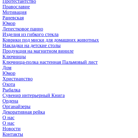
Протестантство
Православие
Мотивация
Раневская
Юмор
Лепестковое панно
Изделия из гибкого стекла
Коврики под миски для домашних животных
Накладки на детские столы
Продукция на магнитном виниле
Ключницы
Ключница-полка настенная Пальмовый лист
Дом
Юмор
Христианство
Охота
Рыбалка
Сувенир интерьерный Книга
Ордена
Органайзеры
Декоративная рейка
О нас
О нас
Новости
Контакты