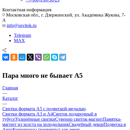
Контактная информация
Московская обл., г. Дзержинский, ул. Академика Жукова, 7-
А
info@usvitok.ru
Telegram
MAX
Пара много не бывает А5
Главная
—
Каталог
—
Свитки формата А5 с подвеской-медалью
Свитки формата А3 и А4
Свиток подарочный в
тубусе
Удлинённые свитки
Сувенир свиток-магнит
Памятка-
магнит из холста на холодильник
Свадебный декор
Подвеска в
Авто
Купюрницы (конверты) для денег