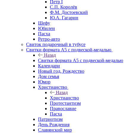
Петр I
С.П. Королёв
Ф.М. Достоевский
Ю.А. Гагарин
Шефу
Юбилеи
Пасха
Ретро-авто
Свиток подарочный в тубусе
Свитки формата А5 с подвеской-медалью
Назад
Свитки формата А5 с подвеской-медалью
Календари
Новый год, Рождество
Дом семья
Юмор
Христианство
Назад
Христианство
Протестантизм
Православие
Пасха
Патриотизм
День Рождения
Славянский мир