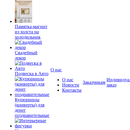
Памятка-магнит
из холста на
холодильник
Свадебный
декор
О нас
Подвеска в Авто
О нас
Индивидуа
Заказчикам
Новости
заказ
Контакты
Купюрницы
(конверты) для
денег
поздравительные