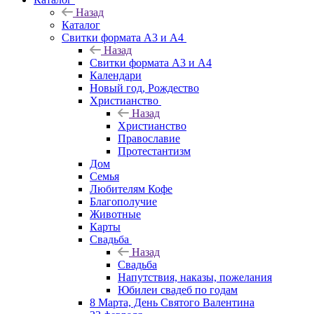
Назад
Каталог
Свитки формата А3 и А4
Назад
Свитки формата А3 и А4
Календари
Новый год, Рождество
Христианство
Назад
Христианство
Православие
Протестантизм
Дом
Семья
Любителям Кофе
Благополучие
Животные
Карты
Свадьба
Назад
Свадьба
Напутствия, наказы, пожелания
Юбилеи свадеб по годам
8 Марта, День Святого Валентина