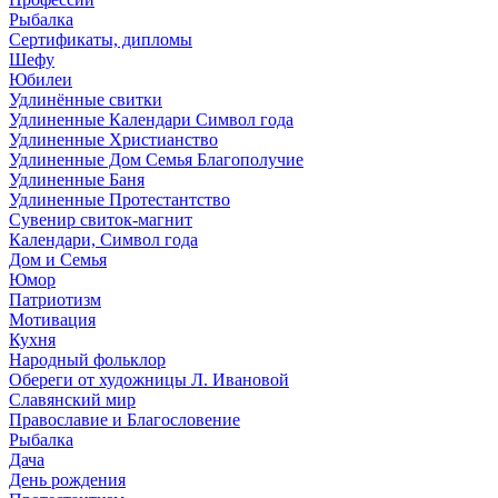
Рыбалка
Сертификаты, дипломы
Шефу
Юбилеи
Удлинённые свитки
Удлиненные Календари Символ года
Удлиненные Христианство
Удлиненные Дом Семья Благополучие
Удлиненные Баня
Удлиненные Протестантство
Сувенир свиток-магнит
Календари, Символ года
Дом и Семья
Юмор
Патриотизм
Мотивация
Кухня
Народный фольклор
Обереги от художницы Л. Ивановой
Славянский мир
Православие и Благословение
Рыбалка
Дача
День рождения