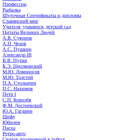
Профессии
Рыбалка
Шуточные Сертификаты и дипломы
Славянский мир
Учителя, учащиеся, детский сад
Цитаты Великих Людей
А.В. Суворов
А.П. Чехов
А.С. Пушкин
Александр III
В.В. Путин
К.Э. Циолковский
М.Ю. Ломоносов
М.Ю. Толстой
П.А. Столыпин
П.С. Нахимов
Петр I
С.П. Королёв
Ф.М. Достоевский
Ю.А. Гагарин
Шефу
Юбилеи
Пасха
Ретро-авто
Свиток подарочный в тубусе