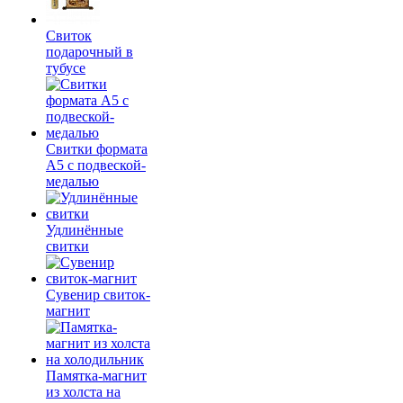
Свиток
подарочный в
тубусе
Свитки формата
А5 с подвеской-
медалью
Удлинённые
свитки
Сувенир свиток-
магнит
Памятка-магнит
из холста на