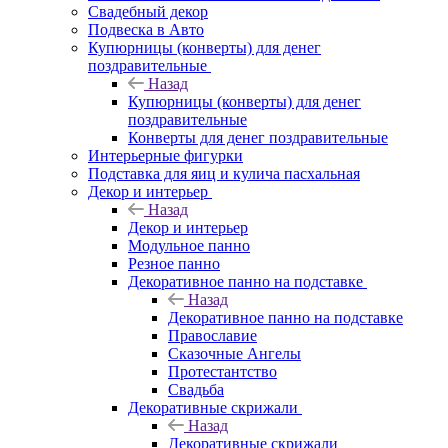
Свадебный декор
Подвеска в Авто
Купюрницы (конверты) для денег
поздравительные
Назад
Купюрницы (конверты) для денег
поздравительные
Конверты для денег поздравительные
Интерьерные фигурки
Подставка для яиц и кулича пасхальная
Декор и интерьер
Назад
Декор и интерьер
Модульное панно
Резное панно
Декоративное панно на подставке
Назад
Декоративное панно на подставке
Православие
Сказочные Ангелы
Протестантство
Свадьба
Декоративные скрижали
Назад
Декоративные скрижали