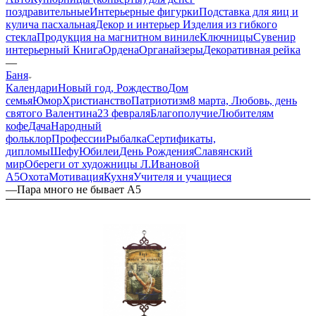
поздравительные
Интерьерные фигурки
Подставка для яиц и
кулича пасхальная
Декор и интерьер
Изделия из гибкого
стекла
Продукция на магнитном виниле
Ключницы
Сувенир
интерьерный Книга
Ордена
Органайзеры
Декоративная рейка
—
Баня
Календари
Новый год, Рождество
Дом
семья
Юмор
Христианство
Патриотизм
8 марта, Любовь, день
святого Валентина
23 февраля
Благополучие
Любителям
кофе
Дача
Народный
фольклор
Профессии
Рыбалка
Сертификаты,
дипломы
Шефу
Юбилеи
День Рождения
Славянский
мир
Обереги от художницы Л.Ивановой
А5
Охота
Мотивация
Кухня
Учителя и учащиеся
—
Пара много не бывает А5