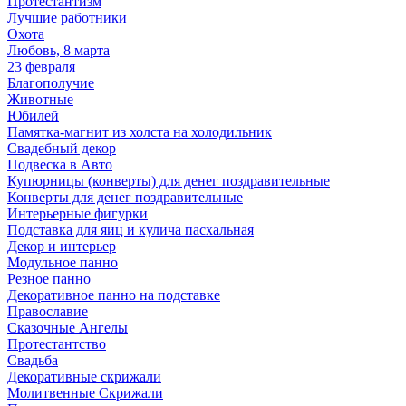
Протестантизм
Лучшие работники
Охота
Любовь, 8 марта
23 февраля
Благополучие
Животные
Юбилей
Памятка-магнит из холста на холодильник
Свадебный декор
Подвеска в Авто
Купюрницы (конверты) для денег поздравительные
Конверты для денег поздравительные
Интерьерные фигурки
Подставка для яиц и кулича пасхальная
Декор и интерьер
Модульное панно
Резное панно
Декоративное панно на подставке
Православие
Сказочные Ангелы
Протестантство
Свадьба
Декоративные скрижали
Молитвенные Скрижали