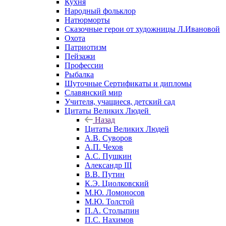
Кухня
Народный фольклор
Натюрморты
Сказочные герои от художницы Л.Ивановой
Охота
Патриотизм
Пейзажи
Профессии
Рыбалка
Шуточные Сертификаты и дипломы
Славянский мир
Учителя, учащиеся, детский сад
Цитаты Великих Людей
Назад
Цитаты Великих Людей
А.В. Суворов
А.П. Чехов
А.С. Пушкин
Александр III
В.В. Путин
К.Э. Циолковский
М.Ю. Ломоносов
М.Ю. Толстой
П.А. Столыпин
П.С. Нахимов