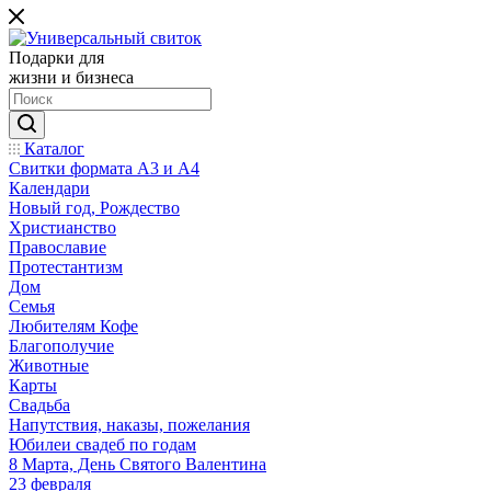
Подарки для
жизни и бизнеса
Каталог
Свитки формата А3 и А4
Календари
Новый год, Рождество
Христианство
Православие
Протестантизм
Дом
Семья
Любителям Кофе
Благополучие
Животные
Карты
Свадьба
Напутствия, наказы, пожелания
Юбилеи свадеб по годам
8 Марта, День Святого Валентина
23 февраля