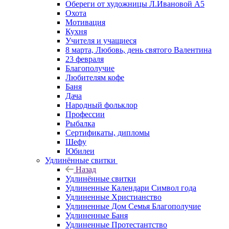
Обереги от художницы Л.Ивановой А5
Охота
Мотивация
Кухня
Учителя и учащиеся
8 марта, Любовь, день святого Валентина
23 февраля
Благополучие
Любителям кофе
Баня
Дача
Народный фольклор
Профессии
Рыбалка
Сертификаты, дипломы
Шефу
Юбилеи
Удлинённые свитки
Назад
Удлинённые свитки
Удлиненные Календари Символ года
Удлиненные Христианство
Удлиненные Дом Семья Благополучие
Удлиненные Баня
Удлиненные Протестантство