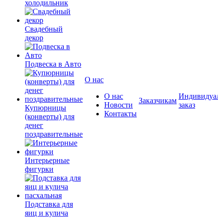
холодильник
Свадебный
декор
Подвеска в Авто
О нас
О нас
Индивидуа
Заказчикам
Новости
заказ
Купюрницы
Контакты
(конверты) для
денег
поздравительные
Интерьерные
фигурки
Подставка для
яиц и кулича