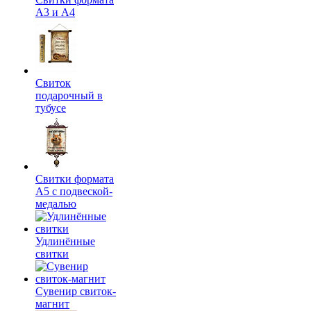
А3 и А4
Свиток
подарочный в
тубусе
Свитки формата
А5 с подвеской-
медалью
Удлинённые
свитки
Сувенир свиток-
магнит