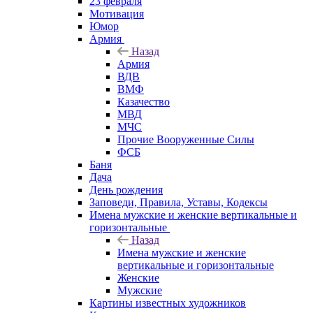
23 февраля
Мотивация
Юмор
Армия
Назад
Армия
ВДВ
ВМФ
Казачество
МВД
МЧС
Прочие Вооруженные Силы
ФСБ
Баня
Дача
День рождения
Заповеди, Правила, Уставы, Кодексы
Имена мужские и женские вертикальные и
горизонтальные
Назад
Имена мужские и женские
вертикальные и горизонтальные
Женские
Мужские
Картины известных художников