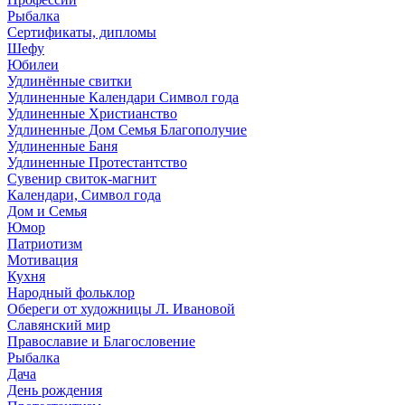
Рыбалка
Сертификаты, дипломы
Шефу
Юбилеи
Удлинённые свитки
Удлиненные Календари Символ года
Удлиненные Христианство
Удлиненные Дом Семья Благополучие
Удлиненные Баня
Удлиненные Протестантство
Сувенир свиток-магнит
Календари, Символ года
Дом и Семья
Юмор
Патриотизм
Мотивация
Кухня
Народный фольклор
Обереги от художницы Л. Ивановой
Славянский мир
Православие и Благословение
Рыбалка
Дача
День рождения