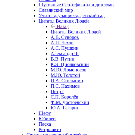
Шуточные Сертификаты и дипломы
Славянский мир
Учителя, учащиеся, детский сад
Цитаты Великих Людей
Назад
Цитаты Великих Людей
А.В. Суворов
А.П. Чехов
А.С. Пушкин
Александр III
В.В. Путин
К.Э. Циолковский
М.Ю. Ломоносов
М.Ю. Толстой
П.А. Столыпин
П.С. Нахимов
Петр I
С.П. Королёв
Ф.М. Достоевский
Ю.А. Гагарин
Шефу
Юбилеи
Пасха
Ретро-авто
Свиток подарочный в тубусе