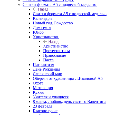
Свитки формата А5 с подвеской-медалью
Назад
Свитки формата А5 с подвеской-медалью
Календари
Новый год, Рождество
Дом семья
Юмор
Христианство
Назад
Христианство
Протестантизм
Православие
Пасха
Патриотизм
День Рождения
Славянский мир
Обереги от художницы Л.Ивановой А5
Охота
Мотивация
Кухня
Учителя и учащиеся
8 марта, Любовь, день святого Валентина
23 февраля
Благополучие