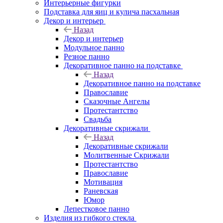
Интерьерные фигурки
Подставка для яиц и кулича пасхальная
Декор и интерьер
Назад
Декор и интерьер
Модульное панно
Резное панно
Декоративное панно на подставке
Назад
Декоративное панно на подставке
Православие
Сказочные Ангелы
Протестантство
Свадьба
Декоративные скрижали
Назад
Декоративные скрижали
Молитвенные Скрижали
Протестантство
Православие
Мотивация
Раневская
Юмор
Лепестковое панно
Изделия из гибкого стекла