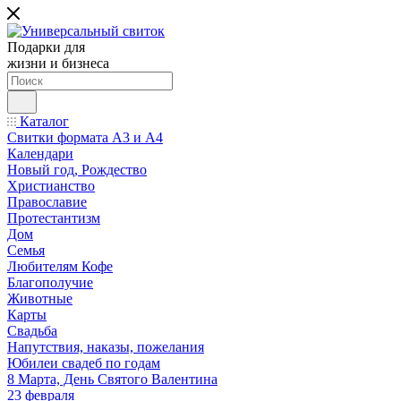
Подарки для
жизни и бизнеса
Каталог
Свитки формата А3 и А4
Календари
Новый год, Рождество
Христианство
Православие
Протестантизм
Дом
Семья
Любителям Кофе
Благополучие
Животные
Карты
Свадьба
Напутствия, наказы, пожелания
Юбилеи свадеб по годам
8 Марта, День Святого Валентина
23 февраля