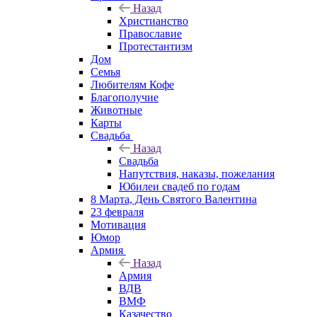
Назад
Христианство
Православие
Протестантизм
Дом
Семья
Любителям Кофе
Благополучие
Животные
Карты
Свадьба
Назад
Свадьба
Напутствия, наказы, пожелания
Юбилеи свадеб по годам
8 Марта, День Святого Валентина
23 февраля
Мотивация
Юмор
Армия
Назад
Армия
ВДВ
ВМФ
Казачество