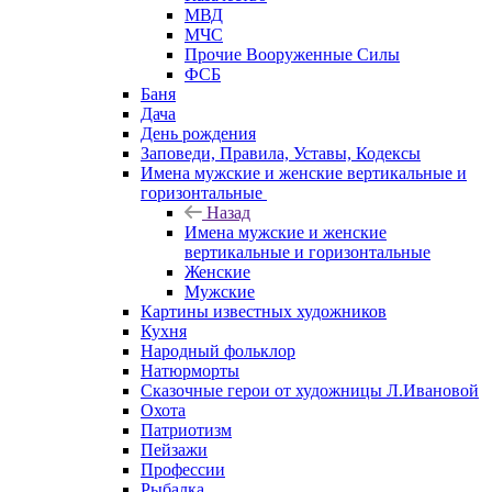
МВД
МЧС
Прочие Вооруженные Силы
ФСБ
Баня
Дача
День рождения
Заповеди, Правила, Уставы, Кодексы
Имена мужские и женские вертикальные и
горизонтальные
Назад
Имена мужские и женские
вертикальные и горизонтальные
Женские
Мужские
Картины известных художников
Кухня
Народный фольклор
Натюрморты
Сказочные герои от художницы Л.Ивановой
Охота
Патриотизм
Пейзажи
Профессии
Рыбалка