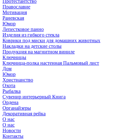
Протестантство
Православие
Мотивация
Раневская
Юмор
Лепестковое панно
Изделия из гибкого стекла
Коврики под миски для домашних животных
Накладки на детские столы
Продукция на магнитном виниле
Ключницы
Ключница-полка настенная Пальмовый лист
Дом
Юмор
Христианство
Охота
Рыбалка
Сувенир интерьерный Книга
Ордена
Органайзеры
Декоративная рейка
О нас
О нас
Новости
Контакты