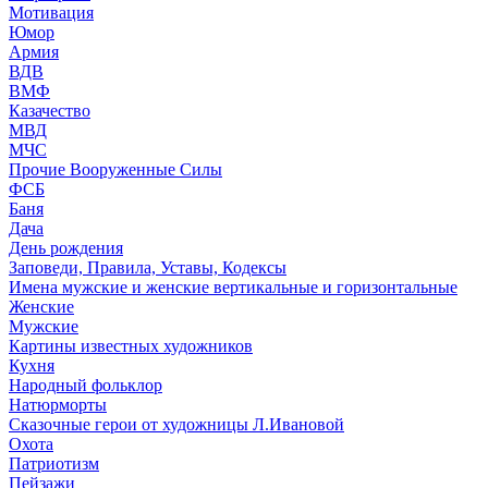
Мотивация
Юмор
Армия
ВДВ
ВМФ
Казачество
МВД
МЧС
Прочие Вооруженные Силы
ФСБ
Баня
Дача
День рождения
Заповеди, Правила, Уставы, Кодексы
Имена мужские и женские вертикальные и горизонтальные
Женские
Мужские
Картины известных художников
Кухня
Народный фольклор
Натюрморты
Сказочные герои от художницы Л.Ивановой
Охота
Патриотизм
Пейзажи