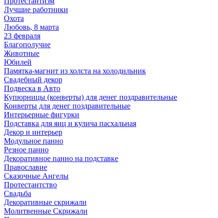
Протестантизм
Лучшие работники
Охота
Любовь, 8 марта
23 февраля
Благополучие
Животные
Юбилей
Памятка-магнит из холста на холодильник
Свадебный декор
Подвеска в Авто
Купюрницы (конверты) для денег поздравительные
Конверты для денег поздравительные
Интерьерные фигурки
Подставка для яиц и кулича пасхальная
Декор и интерьер
Модульное панно
Резное панно
Декоративное панно на подставке
Православие
Сказочные Ангелы
Протестантство
Свадьба
Декоративные скрижали
Молитвенные Скрижали