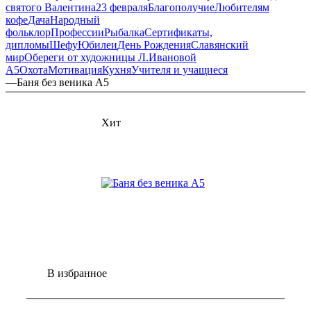
святого Валентина
23 февраля
Благополучие
Любителям
кофе
Дача
Народный
фольклор
Профессии
Рыбалка
Сертификаты,
дипломы
Шефу
Юбилеи
День Рождения
Славянский
мир
Обереги от художницы Л.Ивановой
А5
Охота
Мотивация
Кухня
Учителя и учащиеся
—
Баня без веника А5
Хит
В избранное