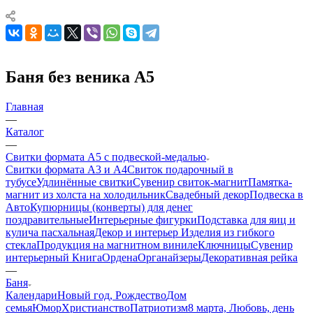
Баня без веника А5
Главная
—
Каталог
—
Свитки формата А5 с подвеской-медалью
Свитки формата А3 и А4
Свиток подарочный в
тубусе
Удлинённые свитки
Сувенир свиток-магнит
Памятка-
магнит из холста на холодильник
Свадебный декор
Подвеска в
Авто
Купюрницы (конверты) для денег
поздравительные
Интерьерные фигурки
Подставка для яиц и
кулича пасхальная
Декор и интерьер
Изделия из гибкого
стекла
Продукция на магнитном виниле
Ключницы
Сувенир
интерьерный Книга
Ордена
Органайзеры
Декоративная рейка
—
Баня
Календари
Новый год, Рождество
Дом
семья
Юмор
Христианство
Патриотизм
8 марта, Любовь, день