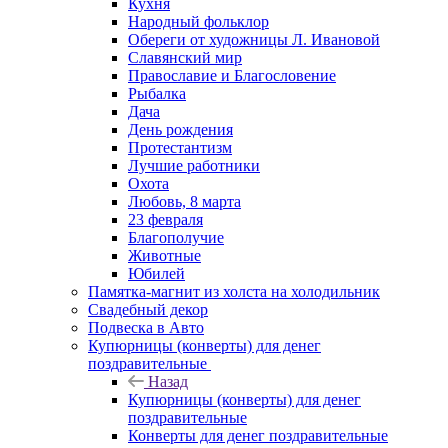
Кухня
Народный фольклор
Обереги от художницы Л. Ивановой
Славянский мир
Православие и Благословение
Рыбалка
Дача
День рождения
Протестантизм
Лучшие работники
Охота
Любовь, 8 марта
23 февраля
Благополучие
Животные
Юбилей
Памятка-магнит из холста на холодильник
Свадебный декор
Подвеска в Авто
Купюрницы (конверты) для денег
поздравительные
Назад
Купюрницы (конверты) для денег
поздравительные
Конверты для денег поздравительные