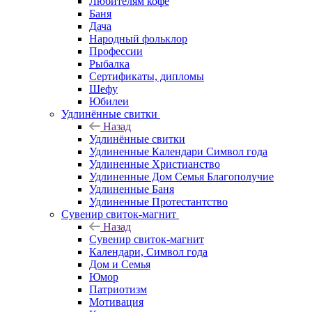
Любителям кофе
Баня
Дача
Народный фольклор
Профессии
Рыбалка
Сертификаты, дипломы
Шефу
Юбилеи
Удлинённые свитки
Назад
Удлинённые свитки
Удлиненные Календари Символ года
Удлиненные Христианство
Удлиненные Дом Семья Благополучие
Удлиненные Баня
Удлиненные Протестантство
Сувенир свиток-магнит
Назад
Сувенир свиток-магнит
Календари, Символ года
Дом и Семья
Юмор
Патриотизм
Мотивация