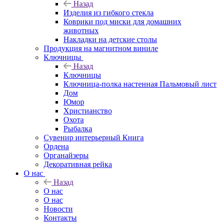
Назад
Изделия из гибкого стекла
Коврики под миски для домашних
животных
Накладки на детские столы
Продукция на магнитном виниле
Ключницы
Назад
Ключницы
Ключница-полка настенная Пальмовый лист
Дом
Юмор
Христианство
Охота
Рыбалка
Сувенир интерьерный Книга
Ордена
Органайзеры
Декоративная рейка
О нас
Назад
О нас
О нас
Новости
Контакты