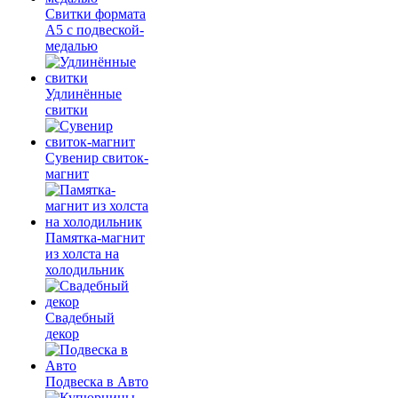
Свитки формата
А5 с подвеской-
медалью
Удлинённые
свитки
Сувенир свиток-
магнит
Памятка-магнит
из холста на
холодильник
Свадебный
декор
Подвеска в Авто