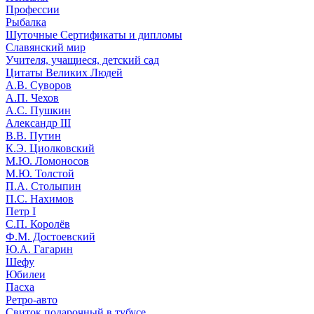
Профессии
Рыбалка
Шуточные Сертификаты и дипломы
Славянский мир
Учителя, учащиеся, детский сад
Цитаты Великих Людей
А.В. Суворов
А.П. Чехов
А.С. Пушкин
Александр III
В.В. Путин
К.Э. Циолковский
М.Ю. Ломоносов
М.Ю. Толстой
П.А. Столыпин
П.С. Нахимов
Петр I
С.П. Королёв
Ф.М. Достоевский
Ю.А. Гагарин
Шефу
Юбилеи
Пасха
Ретро-авто
Свиток подарочный в тубусе