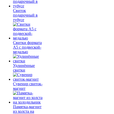
Свиток
подарочный в
тубусе
Свитки формата
А5 с подвеской-
медалью
Удлинённые
свитки
Сувенир свиток-
магнит
Памятка-магнит
из холста на