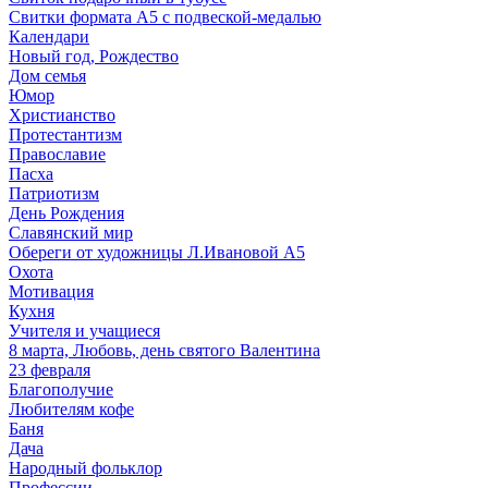
Свитки формата А5 с подвеской-медалью
Календари
Новый год, Рождество
Дом семья
Юмор
Христианство
Протестантизм
Православие
Пасха
Патриотизм
День Рождения
Славянский мир
Обереги от художницы Л.Ивановой А5
Охота
Мотивация
Кухня
Учителя и учащиеся
8 марта, Любовь, день святого Валентина
23 февраля
Благополучие
Любителям кофе
Баня
Дача
Народный фольклор
Профессии