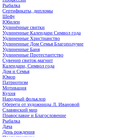
Рыбалка
Сертификаты, дипломы
Шефу
Юбилеи
Удлинённые свитки
Удлиненные Календари Символ года
Удлиненные Христианство
Удлиненные Дом Семья Благополучие
Удлиненные Баня
Удлиненные Протестантство
Сувенир свиток-магнит
Календари, Символ года
Дом и Семья
Юмор
Патриотизм
Мотивация
Кухня
Народный фольклор
Обереги от художницы Л. Ивановой
Славянский мир
Православие и Благословение
Рыбалка
Дача
День рождения