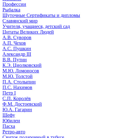
Профессии
Рыбалка
Шуточные Сертификаты и дипломы
Славянский мир
Учителя, учащиеся, детский сад
Цитаты Великих Людей
А.В. Суворов
А.П. Чехов
А.С. Пушкин
Александр III
В.В. Путин
К.Э. Циолковский
М.Ю. Ломоносов
М.Ю. Толстой
П.А. Столыпин
П.С. Нахимов
Петр I
С.П. Королёв
Ф.М. Достоевский
Ю.А. Гагарин
Шефу
Юбилеи
Пасха
Ретро-авто
Свиток подарочный в тубусе