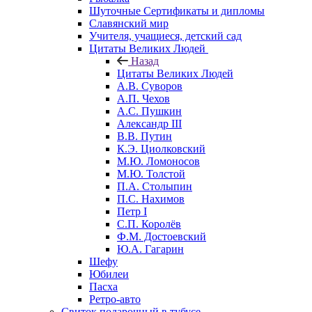
Шуточные Сертификаты и дипломы
Славянский мир
Учителя, учащиеся, детский сад
Цитаты Великих Людей
Назад
Цитаты Великих Людей
А.В. Суворов
А.П. Чехов
А.С. Пушкин
Александр III
В.В. Путин
К.Э. Циолковский
М.Ю. Ломоносов
М.Ю. Толстой
П.А. Столыпин
П.С. Нахимов
Петр I
С.П. Королёв
Ф.М. Достоевский
Ю.А. Гагарин
Шефу
Юбилеи
Пасха
Ретро-авто
Свиток подарочный в тубусе