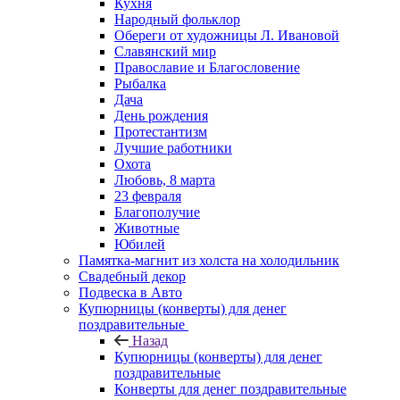
Кухня
Народный фольклор
Обереги от художницы Л. Ивановой
Славянский мир
Православие и Благословение
Рыбалка
Дача
День рождения
Протестантизм
Лучшие работники
Охота
Любовь, 8 марта
23 февраля
Благополучие
Животные
Юбилей
Памятка-магнит из холста на холодильник
Свадебный декор
Подвеска в Авто
Купюрницы (конверты) для денег
поздравительные
Назад
Купюрницы (конверты) для денег
поздравительные
Конверты для денег поздравительные