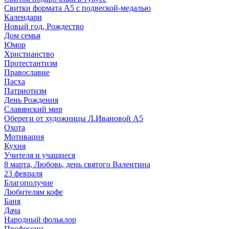
Свитки формата А5 с подвеской-медалью
Календари
Новый год, Рождество
Дом семья
Юмор
Христианство
Протестантизм
Православие
Пасха
Патриотизм
День Рождения
Славянский мир
Обереги от художницы Л.Ивановой А5
Охота
Мотивация
Кухня
Учителя и учащиеся
8 марта, Любовь, день святого Валентина
23 февраля
Благополучие
Любителям кофе
Баня
Дача
Народный фольклор
Профессии