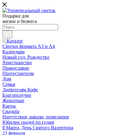
Подарки для
жизни и бизнеса
Каталог
Свитки формата А3 и А4
Календари
Новый год, Рождество
Христианство
Православие
Протестантизм
Дом
Семья
Любителям Кофе
Благополучие
Животные
Карты
Свадьба
Напутствия, наказы, пожелания
Юбилеи свадеб по годам
8 Марта, День Святого Валентина
23 февраля