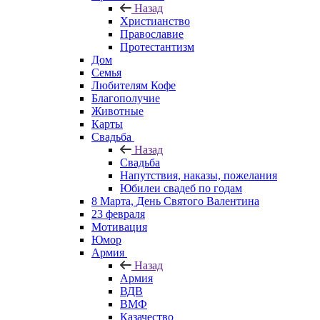
Назад
Христианство
Православие
Протестантизм
Дом
Семья
Любителям Кофе
Благополучие
Животные
Карты
Свадьба
Назад
Свадьба
Напутствия, наказы, пожелания
Юбилеи свадеб по годам
8 Марта, День Святого Валентина
23 февраля
Мотивация
Юмор
Армия
Назад
Армия
ВДВ
ВМФ
Казачество