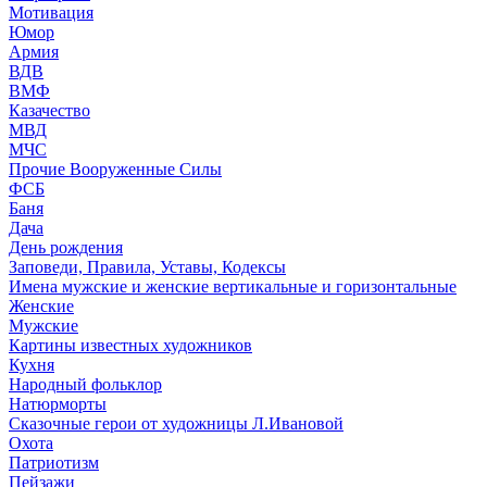
Мотивация
Юмор
Армия
ВДВ
ВМФ
Казачество
МВД
МЧС
Прочие Вооруженные Силы
ФСБ
Баня
Дача
День рождения
Заповеди, Правила, Уставы, Кодексы
Имена мужские и женские вертикальные и горизонтальные
Женские
Мужские
Картины известных художников
Кухня
Народный фольклор
Натюрморты
Сказочные герои от художницы Л.Ивановой
Охота
Патриотизм
Пейзажи