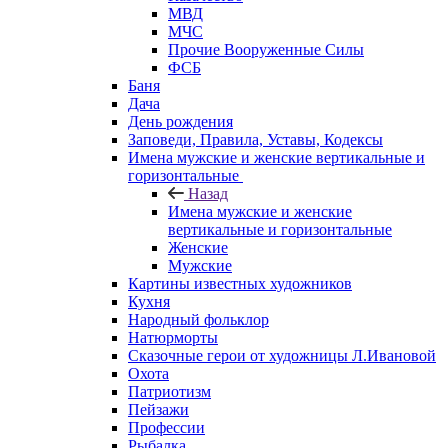
МВД
МЧС
Прочие Вооруженные Силы
ФСБ
Баня
Дача
День рождения
Заповеди, Правила, Уставы, Кодексы
Имена мужские и женские вертикальные и
горизонтальные
Назад
Имена мужские и женские
вертикальные и горизонтальные
Женские
Мужские
Картины известных художников
Кухня
Народный фольклор
Натюрморты
Сказочные герои от художницы Л.Ивановой
Охота
Патриотизм
Пейзажи
Профессии
Рыбалка