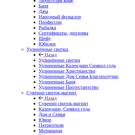
Любителям кофе
Баня
Дача
Народный фольклор
Профессии
Рыбалка
Сертификаты, дипломы
Шефу
Юбилеи
Удлинённые свитки
Назад
Удлинённые свитки
Удлиненные Календари Символ года
Удлиненные Христианство
Удлиненные Дом Семья Благополучие
Удлиненные Баня
Удлиненные Протестантство
Сувенир свиток-магнит
Назад
Сувенир свиток-магнит
Календари, Символ года
Дом и Семья
Юмор
Патриотизм
Мотивация