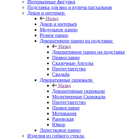
Интерьерные фигурки
Подставка для яиц и кулича пасхальная
Декор и интерьер
Назад
Декор и интерьер
Модульное панно
Резное панно
Декоративное панно на подставке
Назад
Декоративное панно на подставке
Православие
Сказочные Ангелы
Протестантство
Свадьба
Декоративные скрижали
Назад
Декоративные скрижали
Молитвенные Скрижали
Протестантство
Православие
Мотивация
Раневская
Юмор
Лепестковое панно
Изделия из гибкого стекла