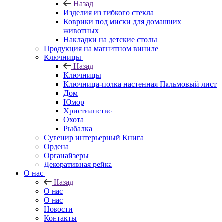
Назад
Изделия из гибкого стекла
Коврики под миски для домашних
животных
Накладки на детские столы
Продукция на магнитном виниле
Ключницы
Назад
Ключницы
Ключница-полка настенная Пальмовый лист
Дом
Юмор
Христианство
Охота
Рыбалка
Сувенир интерьерный Книга
Ордена
Органайзеры
Декоративная рейка
О нас
Назад
О нас
О нас
Новости
Контакты