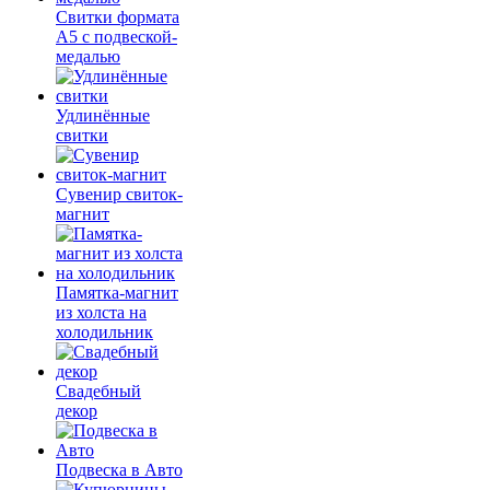
Свитки формата
А5 с подвеской-
медалью
Удлинённые
свитки
Сувенир свиток-
магнит
Памятка-магнит
из холста на
холодильник
Свадебный
декор
Подвеска в Авто