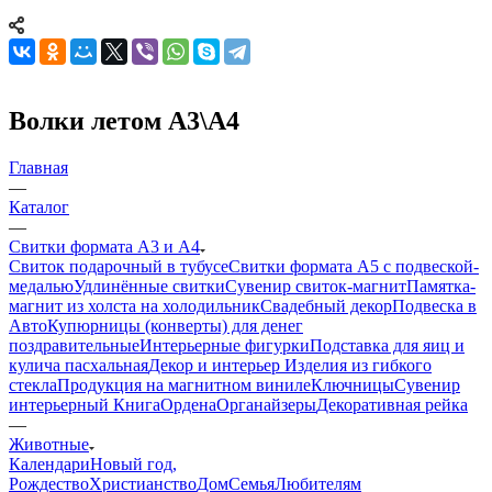
Волки летом А3\А4
Главная
—
Каталог
—
Свитки формата А3 и А4
Свиток подарочный в тубусе
Свитки формата А5 с подвеской-
медалью
Удлинённые свитки
Сувенир свиток-магнит
Памятка-
магнит из холста на холодильник
Свадебный декор
Подвеска в
Авто
Купюрницы (конверты) для денег
поздравительные
Интерьерные фигурки
Подставка для яиц и
кулича пасхальная
Декор и интерьер
Изделия из гибкого
стекла
Продукция на магнитном виниле
Ключницы
Сувенир
интерьерный Книга
Ордена
Органайзеры
Декоративная рейка
—
Животные
Календари
Новый год,
Рождество
Христианство
Дом
Семья
Любителям