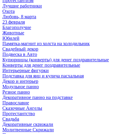
Протестантизм
Лучшие работники
Охота
Любовь, 8 марта
23 февраля
Благополучие
Животные
Юбилей
Памятка-магнит из холста на холодильник
Свадебный декор
Подвеска в Авто
Купюрницы (конверты) для денег поздравительные
Конверты для денег поздравительные
Интерьерные фигурки
Подставка для яиц и кулича пасхальная
Декор и интерьер
Модульное панно
Резное панно
Декоративное панно на подставке
Православие
Сказочные Ангелы
Протестантство
Свадьба
Декоративные скрижали
Молитвенные Скрижали