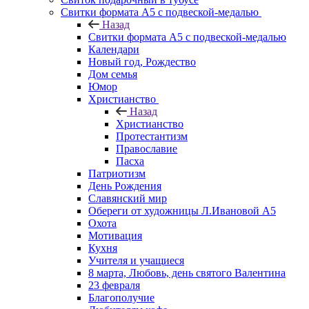
Свитки формата А5 с подвеской-медалью
Назад
Свитки формата А5 с подвеской-медалью
Календари
Новый год, Рождество
Дом семья
Юмор
Христианство
Назад
Христианство
Протестантизм
Православие
Пасха
Патриотизм
День Рождения
Славянский мир
Обереги от художницы Л.Ивановой А5
Охота
Мотивация
Кухня
Учителя и учащиеся
8 марта, Любовь, день святого Валентина
23 февраля
Благополучие