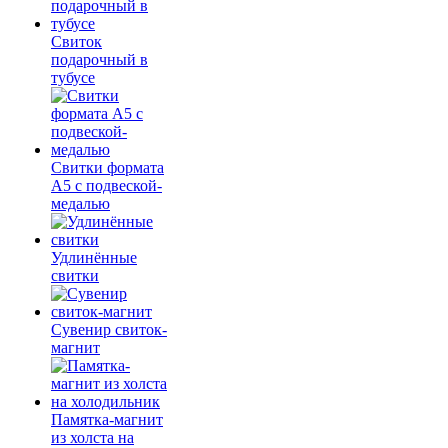
Свиток
подарочный в
тубусе
Свитки формата
А5 с подвеской-
медалью
Удлинённые
свитки
Сувенир свиток-
магнит
Памятка-магнит
из холста на