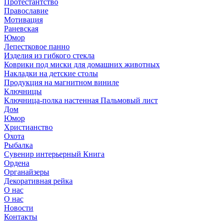
Протестантство
Православие
Мотивация
Раневская
Юмор
Лепестковое панно
Изделия из гибкого стекла
Коврики под миски для домашних животных
Накладки на детские столы
Продукция на магнитном виниле
Ключницы
Ключница-полка настенная Пальмовый лист
Дом
Юмор
Христианство
Охота
Рыбалка
Сувенир интерьерный Книга
Ордена
Органайзеры
Декоративная рейка
О нас
О нас
Новости
Контакты