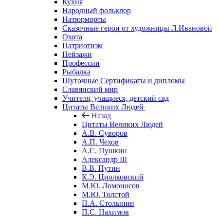
Кухня
Народный фольклор
Натюрморты
Сказочные герои от художницы Л.Ивановой
Охота
Патриотизм
Пейзажи
Профессии
Рыбалка
Шуточные Сертификаты и дипломы
Славянский мир
Учителя, учащиеся, детский сад
Цитаты Великих Людей
Назад
Цитаты Великих Людей
А.В. Суворов
А.П. Чехов
А.С. Пушкин
Александр III
В.В. Путин
К.Э. Циолковский
М.Ю. Ломоносов
М.Ю. Толстой
П.А. Столыпин
П.С. Нахимов