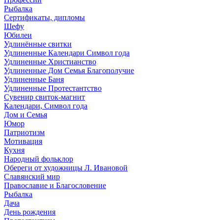
Рыбалка
Сертификаты, дипломы
Шефу
Юбилеи
Удлинённые свитки
Удлиненные Календари Символ года
Удлиненные Христианство
Удлиненные Дом Семья Благополучие
Удлиненные Баня
Удлиненные Протестантство
Сувенир свиток-магнит
Календари, Символ года
Дом и Семья
Юмор
Патриотизм
Мотивация
Кухня
Народный фольклор
Обереги от художницы Л. Ивановой
Славянский мир
Православие и Благословение
Рыбалка
Дача
День рождения