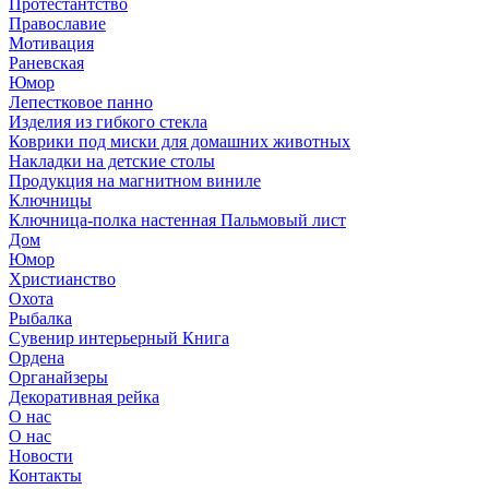
Протестантство
Православие
Мотивация
Раневская
Юмор
Лепестковое панно
Изделия из гибкого стекла
Коврики под миски для домашних животных
Накладки на детские столы
Продукция на магнитном виниле
Ключницы
Ключница-полка настенная Пальмовый лист
Дом
Юмор
Христианство
Охота
Рыбалка
Сувенир интерьерный Книга
Ордена
Органайзеры
Декоративная рейка
О нас
О нас
Новости
Контакты