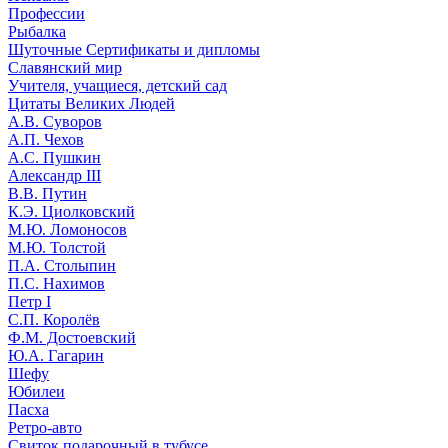
Профессии
Рыбалка
Шуточные Сертификаты и дипломы
Славянский мир
Учителя, учащиеся, детский сад
Цитаты Великих Людей
А.В. Суворов
А.П. Чехов
А.С. Пушкин
Александр III
В.В. Путин
К.Э. Циолковский
М.Ю. Ломоносов
М.Ю. Толстой
П.А. Столыпин
П.С. Нахимов
Петр I
С.П. Королёв
Ф.М. Достоевский
Ю.А. Гагарин
Шефу
Юбилеи
Пасха
Ретро-авто
Свиток подарочный в тубусе