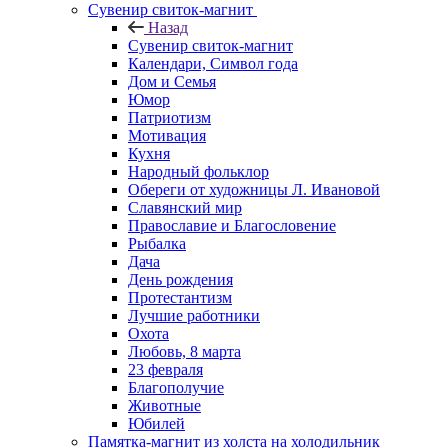
Сувенир свиток-магнит
Назад
Сувенир свиток-магнит
Календари, Символ года
Дом и Семья
Юмор
Патриотизм
Мотивация
Кухня
Народный фольклор
Обереги от художницы Л. Ивановой
Славянский мир
Православие и Благословение
Рыбалка
Дача
День рождения
Протестантизм
Лучшие работники
Охота
Любовь, 8 марта
23 февраля
Благополучие
Животные
Юбилей
Памятка-магнит из холста на холодильник