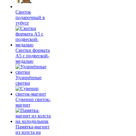
Свиток
подарочный в
тубусе
Свитки формата
А5 с подвеской-
медалью
Удлинённые
свитки
Сувенир свиток-
магнит
Памятка-магнит
из холста на