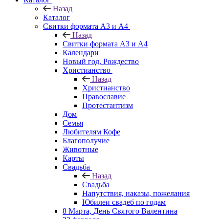
Назад
Каталог
Свитки формата А3 и А4
Назад
Свитки формата А3 и А4
Календари
Новый год, Рождество
Христианство
Назад
Христианство
Православие
Протестантизм
Дом
Семья
Любителям Кофе
Благополучие
Животные
Карты
Свадьба
Назад
Свадьба
Напутствия, наказы, пожелания
Юбилеи свадеб по годам
8 Марта, День Святого Валентина