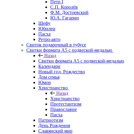
Петр I
С.П. Королёв
Ф.М. Достоевский
Ю.А. Гагарин
Шефу
Юбилеи
Пасха
Ретро-авто
Свиток подарочный в тубусе
Свитки формата А5 с подвеской-медалью
Назад
Свитки формата А5 с подвеской-медалью
Календари
Новый год, Рождество
Дом семья
Юмор
Христианство
Назад
Христианство
Протестантизм
Православие
Пасха
Патриотизм
День Рождения
Славянский мир