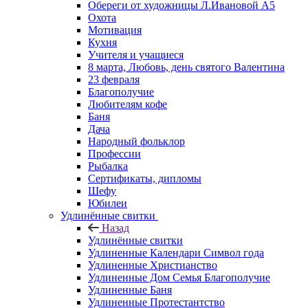
Обереги от художницы Л.Ивановой А5
Охота
Мотивация
Кухня
Учителя и учащиеся
8 марта, Любовь, день святого Валентина
23 февраля
Благополучие
Любителям кофе
Баня
Дача
Народный фольклор
Профессии
Рыбалка
Сертификаты, дипломы
Шефу
Юбилеи
Удлинённые свитки
Назад
Удлинённые свитки
Удлиненные Календари Символ года
Удлиненные Христианство
Удлиненные Дом Семья Благополучие
Удлиненные Баня
Удлиненные Протестантство