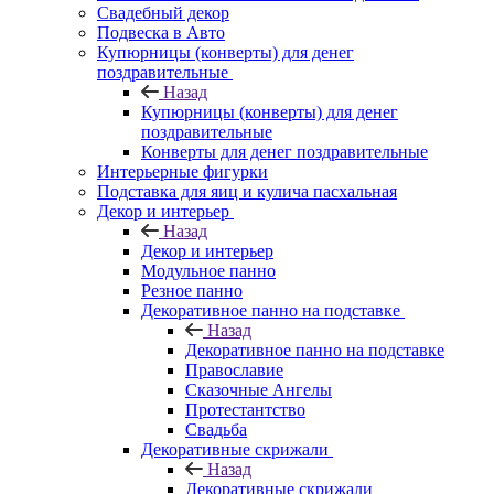
Свадебный декор
Подвеска в Авто
Купюрницы (конверты) для денег
поздравительные
Назад
Купюрницы (конверты) для денег
поздравительные
Конверты для денег поздравительные
Интерьерные фигурки
Подставка для яиц и кулича пасхальная
Декор и интерьер
Назад
Декор и интерьер
Модульное панно
Резное панно
Декоративное панно на подставке
Назад
Декоративное панно на подставке
Православие
Сказочные Ангелы
Протестантство
Свадьба
Декоративные скрижали
Назад
Декоративные скрижали