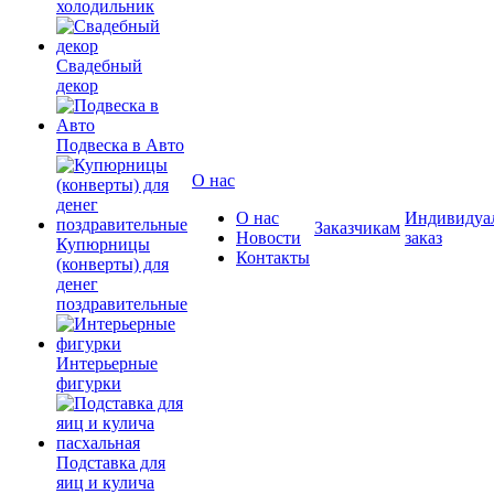
холодильник
Свадебный
декор
Подвеска в Авто
О нас
О нас
Индивидуа
Заказчикам
Новости
заказ
Купюрницы
Контакты
(конверты) для
денег
поздравительные
Интерьерные
фигурки
Подставка для
яиц и кулича