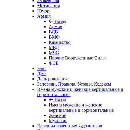
23 февраля
Мотивация
Юмор
Армия
Назад
Армия
ВДВ
ВМФ
Казачество
МВД
МЧС
Прочие Вооруженные Силы
ФСБ
Баня
Дача
День рождения
Заповеди, Правила, Уставы, Кодексы
Имена мужские и женские вертикальные и
горизонтальные
Назад
Имена мужские и женские
вертикальные и горизонтальные
Женские
Мужские
Картины известных художников