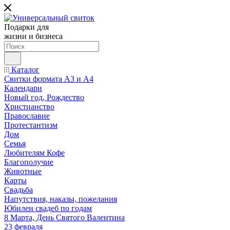
Подарки для
жизни и бизнеса
Каталог
Свитки формата А3 и А4
Календари
Новый год, Рождество
Христианство
Православие
Протестантизм
Дом
Семья
Любителям Кофе
Благополучие
Животные
Карты
Свадьба
Напутствия, наказы, пожелания
Юбилеи свадеб по годам
8 Марта, День Святого Валентина
23 февраля