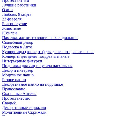
Протестантизм
Лучшие работники
Охота
Любовь, 8 марта
23 февраля
Благополучие
Животные
Юбилей
Памятка-магнит из холста на холодильник
Свадебный декор
Подвеска в Авто
Купюрницы (конверты) для денег поздравительные
Конверты для денег поздравительные
Интерьерные фигурки
Подставка для яиц и кулича пасхальная
Декор и интерьер
Модульное панно
Резное панно
Декоративное панно на подставке
Православие
Сказочные Ангелы
Протестантство
Свадьба
Декоративные скрижали
Молитвенные Скрижали