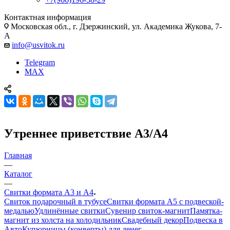
Контактная информация
Московская обл., г. Дзержинский, ул. Академика Жукова, 7-
А
info@usvitok.ru
Telegram
MAX
Утреннее приветствие А3/A4
Главная
—
Каталог
—
Свитки формата А3 и А4
Свиток подарочный в тубусе
Свитки формата А5 с подвеской-
медалью
Удлинённые свитки
Сувенир свиток-магнит
Памятка-
магнит из холста на холодильник
Свадебный декор
Подвеска в
Авто
Купюрницы (конверты) для денег