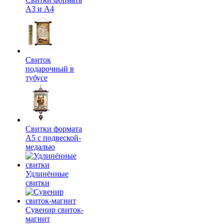
А3 и А4
Свиток
подарочный в
тубусе
Свитки формата
А5 с подвеской-
медалью
Удлинённые
свитки
Сувенир свиток-
магнит