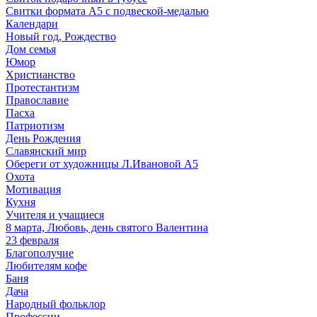
Свитки формата А5 с подвеской-медалью
Календари
Новый год, Рождество
Дом семья
Юмор
Христианство
Протестантизм
Православие
Пасха
Патриотизм
День Рождения
Славянский мир
Обереги от художницы Л.Ивановой А5
Охота
Мотивация
Кухня
Учителя и учащиеся
8 марта, Любовь, день святого Валентина
23 февраля
Благополучие
Любителям кофе
Баня
Дача
Народный фольклор
Профессии