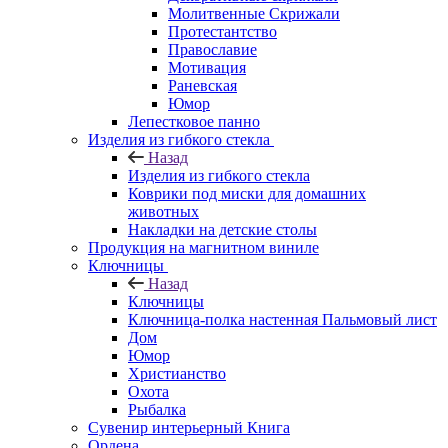
Молитвенные Скрижали
Протестантство
Православие
Мотивация
Раневская
Юмор
Лепестковое панно
Изделия из гибкого стекла
Назад
Изделия из гибкого стекла
Коврики под миски для домашних
животных
Накладки на детские столы
Продукция на магнитном виниле
Ключницы
Назад
Ключницы
Ключница-полка настенная Пальмовый лист
Дом
Юмор
Христианство
Охота
Рыбалка
Сувенир интерьерный Книга
Ордена