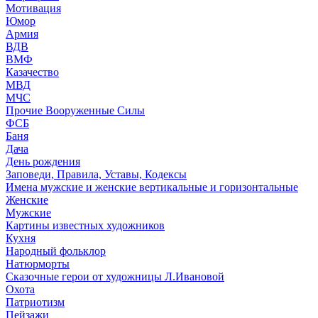
Мотивация
Юмор
Армия
ВДВ
ВМФ
Казачество
МВД
МЧС
Прочие Вооруженные Силы
ФСБ
Баня
Дача
День рождения
Заповеди, Правила, Уставы, Кодексы
Имена мужские и женские вертикальные и горизонтальные
Женские
Мужские
Картины известных художников
Кухня
Народный фольклор
Натюрморты
Сказочные герои от художницы Л.Ивановой
Охота
Патриотизм
Пейзажи