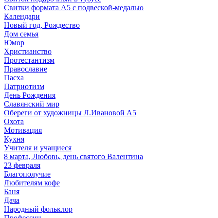
Свитки формата А5 с подвеской-медалью
Календари
Новый год, Рождество
Дом семья
Юмор
Христианство
Протестантизм
Православие
Пасха
Патриотизм
День Рождения
Славянский мир
Обереги от художницы Л.Ивановой А5
Охота
Мотивация
Кухня
Учителя и учащиеся
8 марта, Любовь, день святого Валентина
23 февраля
Благополучие
Любителям кофе
Баня
Дача
Народный фольклор
Профессии