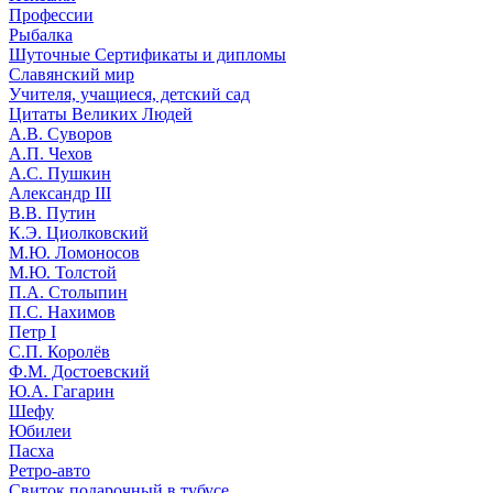
Профессии
Рыбалка
Шуточные Сертификаты и дипломы
Славянский мир
Учителя, учащиеся, детский сад
Цитаты Великих Людей
А.В. Суворов
А.П. Чехов
А.С. Пушкин
Александр III
В.В. Путин
К.Э. Циолковский
М.Ю. Ломоносов
М.Ю. Толстой
П.А. Столыпин
П.С. Нахимов
Петр I
С.П. Королёв
Ф.М. Достоевский
Ю.А. Гагарин
Шефу
Юбилеи
Пасха
Ретро-авто
Свиток подарочный в тубусе