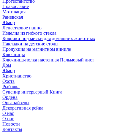
Протестантство
Православие
Мотивация
Раневская
Юмор
Лепестковое панно
Изделия из гибкого стекла
Коврики под миски для домашних животных
Накладки на детские столы
Продукция на магнитном виниле
Ключницы
Ключница-полка настенная Пальмовый лист
Дом
Юмор
Христианство
Охота
Рыбалка
Сувенир интерьерный Книга
Ордена
Органайзеры
Декоративная рейка
О нас
О нас
Новости
Контакты