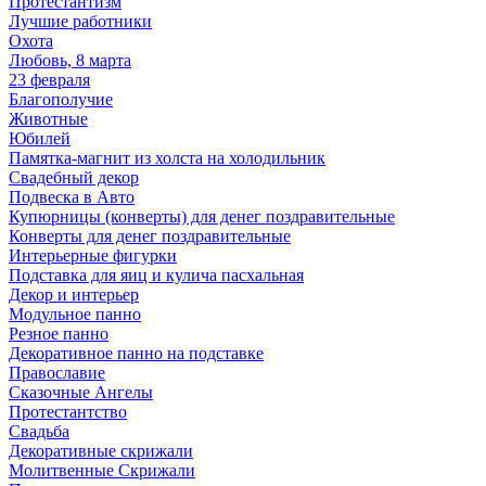
Протестантизм
Лучшие работники
Охота
Любовь, 8 марта
23 февраля
Благополучие
Животные
Юбилей
Памятка-магнит из холста на холодильник
Свадебный декор
Подвеска в Авто
Купюрницы (конверты) для денег поздравительные
Конверты для денег поздравительные
Интерьерные фигурки
Подставка для яиц и кулича пасхальная
Декор и интерьер
Модульное панно
Резное панно
Декоративное панно на подставке
Православие
Сказочные Ангелы
Протестантство
Свадьба
Декоративные скрижали
Молитвенные Скрижали