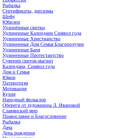
Рыбалка
Сертификаты, дипломы
Шефу
Юбилеи
Удлинённые свитки
Удлиненные Календари Символ года
Удлиненные Христианство
Удлиненные Дом Семья Благополучие
Удлиненные Баня
Удлиненные Протестантство
Сувенир свиток-магнит
Календари, Символ года
Дом и Семья
Юмор
Патриотизм
Мотивация
Кухня
Народный фольклор
Обереги от художницы Л. Ивановой
Славянский мир
Православие и Благословение
Рыбалка
Дача
День рождения