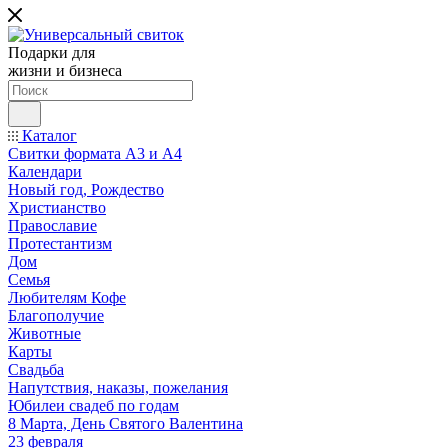
Подарки для
жизни и бизнеса
Каталог
Свитки формата А3 и А4
Календари
Новый год, Рождество
Христианство
Православие
Протестантизм
Дом
Семья
Любителям Кофе
Благополучие
Животные
Карты
Свадьба
Напутствия, наказы, пожелания
Юбилеи свадеб по годам
8 Марта, День Святого Валентина
23 февраля