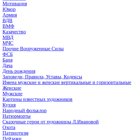
Мотивация
Юмор
Армия
ВДВ
ВМФ
Казачество
МВД
МЧС
Прочие Вооруженные Силы
ФСБ
Баня
Дача
День рождения
Заповеди, Правила, Уставы, Кодексы
Имена мужские и женские вертикальные и горизонтальные
Женские
Мужские
Картины известных художников
Кухня
Народный фольклор
Натюрморты
Сказочные герои от художницы Л.Ивановой
Охота
Патриотизм
Пейзажи