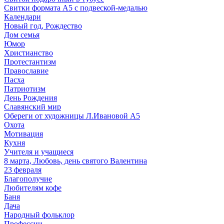
Свитки формата А5 с подвеской-медалью
Календари
Новый год, Рождество
Дом семья
Юмор
Христианство
Протестантизм
Православие
Пасха
Патриотизм
День Рождения
Славянский мир
Обереги от художницы Л.Ивановой А5
Охота
Мотивация
Кухня
Учителя и учащиеся
8 марта, Любовь, день святого Валентина
23 февраля
Благополучие
Любителям кофе
Баня
Дача
Народный фольклор
Профессии