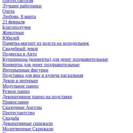
Протестантизм
Лучшие работники
Охота
Любовь, 8 марта
23 февраля
Благополучие
Животные
Юбилей
Памятка-магнит из холста на холодильник
Свадебный декор
Подвеска в Авто
Купюрницы (конверты) для денег поздравительные
Конверты для денег поздравительные
Интерьерные фигурки
Подставка для яиц и кулича пасхальная
Декор и интерьер
Модульное панно
Резное панно
Декоративное панно на подставке
Православие
Сказочные Ангелы
Протестантство
Свадьба
Декоративные скрижали
Молитвенные Скрижали