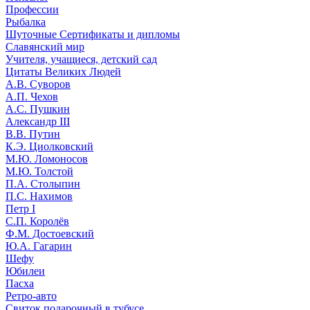
Профессии
Рыбалка
Шуточные Сертификаты и дипломы
Славянский мир
Учителя, учащиеся, детский сад
Цитаты Великих Людей
А.В. Суворов
А.П. Чехов
А.С. Пушкин
Александр III
В.В. Путин
К.Э. Циолковский
М.Ю. Ломоносов
М.Ю. Толстой
П.А. Столыпин
П.С. Нахимов
Петр I
С.П. Королёв
Ф.М. Достоевский
Ю.А. Гагарин
Шефу
Юбилеи
Пасха
Ретро-авто
Свиток подарочный в тубусе