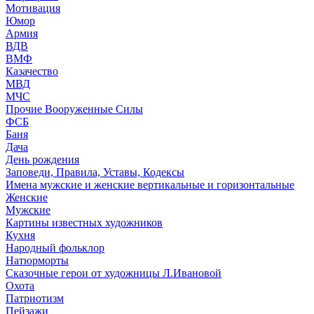
Мотивация
Юмор
Армия
ВДВ
ВМФ
Казачество
МВД
МЧС
Прочие Вооруженные Силы
ФСБ
Баня
Дача
День рождения
Заповеди, Правила, Уставы, Кодексы
Имена мужские и женские вертикальные и горизонтальные
Женские
Мужские
Картины известных художников
Кухня
Народный фольклор
Натюрморты
Сказочные герои от художницы Л.Ивановой
Охота
Патриотизм
Пейзажи