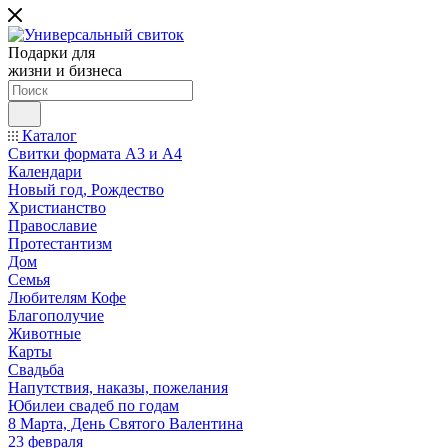
Подарки для
жизни и бизнеса
Каталог
Свитки формата А3 и А4
Календари
Новый год, Рождество
Христианство
Православие
Протестантизм
Дом
Семья
Любителям Кофе
Благополучие
Животные
Карты
Свадьба
Напутствия, наказы, пожелания
Юбилеи свадеб по годам
8 Марта, День Святого Валентина
23 февраля