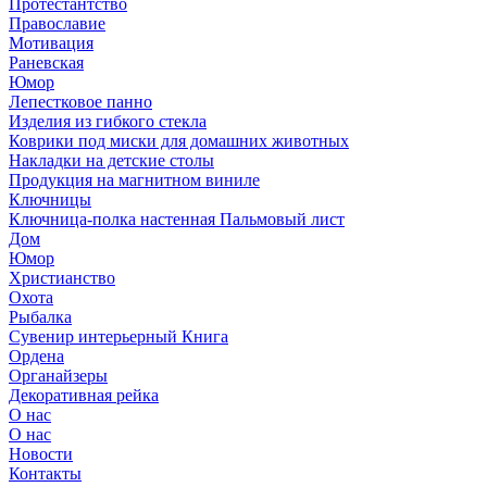
Протестантство
Православие
Мотивация
Раневская
Юмор
Лепестковое панно
Изделия из гибкого стекла
Коврики под миски для домашних животных
Накладки на детские столы
Продукция на магнитном виниле
Ключницы
Ключница-полка настенная Пальмовый лист
Дом
Юмор
Христианство
Охота
Рыбалка
Сувенир интерьерный Книга
Ордена
Органайзеры
Декоративная рейка
О нас
О нас
Новости
Контакты