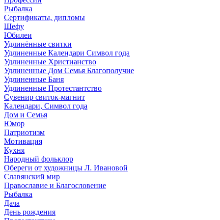
Рыбалка
Сертификаты, дипломы
Шефу
Юбилеи
Удлинённые свитки
Удлиненные Календари Символ года
Удлиненные Христианство
Удлиненные Дом Семья Благополучие
Удлиненные Баня
Удлиненные Протестантство
Сувенир свиток-магнит
Календари, Символ года
Дом и Семья
Юмор
Патриотизм
Мотивация
Кухня
Народный фольклор
Обереги от художницы Л. Ивановой
Славянский мир
Православие и Благословение
Рыбалка
Дача
День рождения