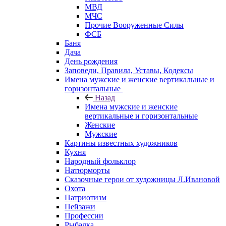
МВД
МЧС
Прочие Вооруженные Силы
ФСБ
Баня
Дача
День рождения
Заповеди, Правила, Уставы, Кодексы
Имена мужские и женские вертикальные и
горизонтальные
Назад
Имена мужские и женские
вертикальные и горизонтальные
Женские
Мужские
Картины известных художников
Кухня
Народный фольклор
Натюрморты
Сказочные герои от художницы Л.Ивановой
Охота
Патриотизм
Пейзажи
Профессии
Рыбалка