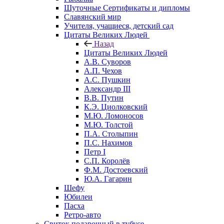
Шуточные Сертификаты и дипломы
Славянский мир
Учителя, учащиеся, детский сад
Цитаты Великих Людей
Назад
Цитаты Великих Людей
А.В. Суворов
А.П. Чехов
А.С. Пушкин
Александр III
В.В. Путин
К.Э. Циолковский
М.Ю. Ломоносов
М.Ю. Толстой
П.А. Столыпин
П.С. Нахимов
Петр I
С.П. Королёв
Ф.М. Достоевский
Ю.А. Гагарин
Шефу
Юбилеи
Пасха
Ретро-авто
Свиток подарочный в тубусе