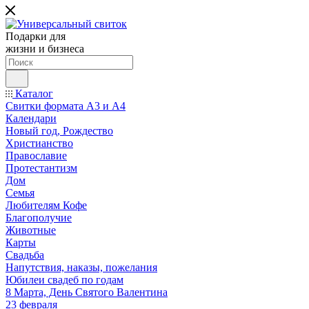
Подарки для
жизни и бизнеса
Каталог
Свитки формата А3 и А4
Календари
Новый год, Рождество
Христианство
Православие
Протестантизм
Дом
Семья
Любителям Кофе
Благополучие
Животные
Карты
Свадьба
Напутствия, наказы, пожелания
Юбилеи свадеб по годам
8 Марта, День Святого Валентина
23 февраля