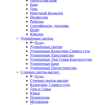
Любителям кофе
Баня
Дача
Народный фольклор
Профессии
Рыбалка
Сертификаты, дипломы
Шефу
Юбилеи
Удлинённые свитки
Назад
Удлинённые свитки
Удлиненные Календари Символ года
Удлиненные Христианство
Удлиненные Дом Семья Благополучие
Удлиненные Баня
Удлиненные Протестантство
Сувенир свиток-магнит
Назад
Сувенир свиток-магнит
Календари, Символ года
Дом и Семья
Юмор
Патриотизм
Мотивация