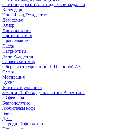
Свитки формата А5 с подвеской-медалью
Календари
Новый год, Рождество
Дом семья
Юмор
Христианство
Протестантизм
Православие
Пасха
Патриотизм
День Рождения
Славянский мир
Обереги от художницы Л.Ивановой А5
Охота
Мотивация
Кухня
Учителя и учащиеся
8 марта, Любовь, день святого Валентина
23 февраля
Благополучие
Любителям кофе
Баня
Дача
Народный фольклор
Профессии