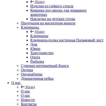
Назад
Изделия из гибкого стекла
Коврики под миски для домашних
животных
Накладки на детские столы
Продукция на магнитном виниле
Ключницы
Назад
Ключницы
Ключница-полка настенная Пальмовый лист
Дом
Юмор
Христианство
Охота
Рыбалка
Сувенир интерьерный Книга
Ордена
Органайзеры
Декоративная рейка
О нас
Назад
О нас
О нас
Новости
Контакты