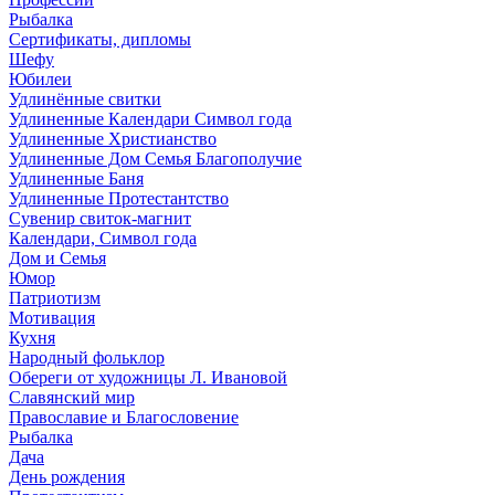
Рыбалка
Сертификаты, дипломы
Шефу
Юбилеи
Удлинённые свитки
Удлиненные Календари Символ года
Удлиненные Христианство
Удлиненные Дом Семья Благополучие
Удлиненные Баня
Удлиненные Протестантство
Сувенир свиток-магнит
Календари, Символ года
Дом и Семья
Юмор
Патриотизм
Мотивация
Кухня
Народный фольклор
Обереги от художницы Л. Ивановой
Славянский мир
Православие и Благословение
Рыбалка
Дача
День рождения