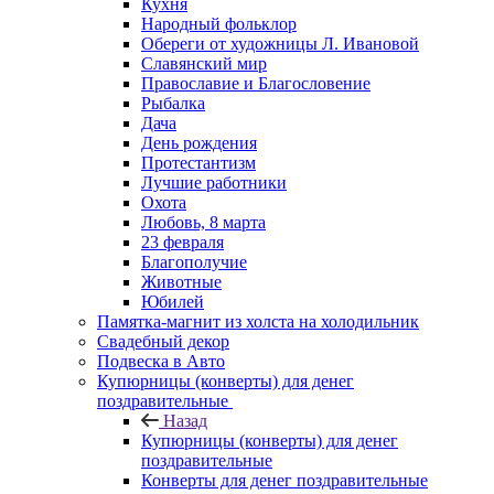
Кухня
Народный фольклор
Обереги от художницы Л. Ивановой
Славянский мир
Православие и Благословение
Рыбалка
Дача
День рождения
Протестантизм
Лучшие работники
Охота
Любовь, 8 марта
23 февраля
Благополучие
Животные
Юбилей
Памятка-магнит из холста на холодильник
Свадебный декор
Подвеска в Авто
Купюрницы (конверты) для денег
поздравительные
Назад
Купюрницы (конверты) для денег
поздравительные
Конверты для денег поздравительные