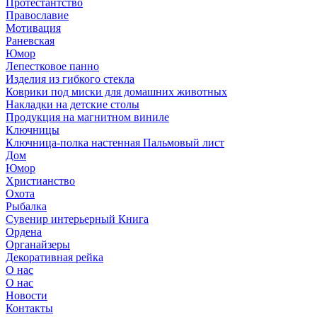
Протестантство
Православие
Мотивация
Раневская
Юмор
Лепестковое панно
Изделия из гибкого стекла
Коврики под миски для домашних животных
Накладки на детские столы
Продукция на магнитном виниле
Ключницы
Ключница-полка настенная Пальмовый лист
Дом
Юмор
Христианство
Охота
Рыбалка
Сувенир интерьерный Книга
Ордена
Органайзеры
Декоративная рейка
О нас
О нас
Новости
Контакты