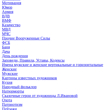
Мотивация
Юмор
Армия
ВДВ
ВМФ
Казачество
МВД
МЧС
Прочие Вооруженные Силы
ФСБ
Баня
Дача
День рождения
Заповеди, Правила, Уставы, Кодексы
Имена мужские и женские вертикальные и горизонтальные
Женские
Мужские
Картины известных художников
Кухня
Народный фольклор
Натюрморты
Сказочные герои от художницы Л.Ивановой
Охота
Патриотизм
Пейзажи