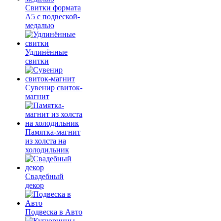
Свитки формата
А5 с подвеской-
медалью
Удлинённые
свитки
Сувенир свиток-
магнит
Памятка-магнит
из холста на
холодильник
Свадебный
декор
Подвеска в Авто