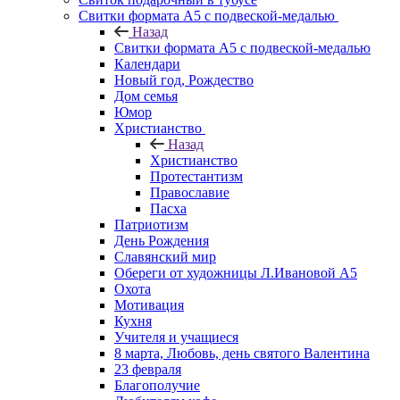
Свитки формата А5 с подвеской-медалью
Назад
Свитки формата А5 с подвеской-медалью
Календари
Новый год, Рождество
Дом семья
Юмор
Христианство
Назад
Христианство
Протестантизм
Православие
Пасха
Патриотизм
День Рождения
Славянский мир
Обереги от художницы Л.Ивановой А5
Охота
Мотивация
Кухня
Учителя и учащиеся
8 марта, Любовь, день святого Валентина
23 февраля
Благополучие