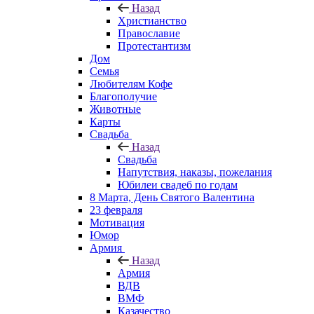
Назад
Христианство
Православие
Протестантизм
Дом
Семья
Любителям Кофе
Благополучие
Животные
Карты
Свадьба
Назад
Свадьба
Напутствия, наказы, пожелания
Юбилеи свадеб по годам
8 Марта, День Святого Валентина
23 февраля
Мотивация
Юмор
Армия
Назад
Армия
ВДВ
ВМФ
Казачество