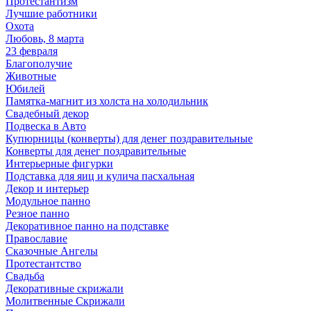
Протестантизм
Лучшие работники
Охота
Любовь, 8 марта
23 февраля
Благополучие
Животные
Юбилей
Памятка-магнит из холста на холодильник
Свадебный декор
Подвеска в Авто
Купюрницы (конверты) для денег поздравительные
Конверты для денег поздравительные
Интерьерные фигурки
Подставка для яиц и кулича пасхальная
Декор и интерьер
Модульное панно
Резное панно
Декоративное панно на подставке
Православие
Сказочные Ангелы
Протестантство
Свадьба
Декоративные скрижали
Молитвенные Скрижали