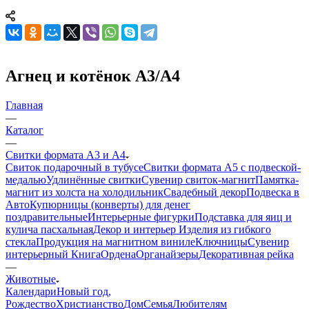
Агнец и котёнок А3/A4
Главная
—
Каталог
—
Свитки формата А3 и А4
Свиток подарочный в тубусе
Свитки формата А5 с подвеской-
медалью
Удлинённые свитки
Сувенир свиток-магнит
Памятка-
магнит из холста на холодильник
Свадебный декор
Подвеска в
Авто
Купюрницы (конверты) для денег
поздравительные
Интерьерные фигурки
Подставка для яиц и
кулича пасхальная
Декор и интерьер
Изделия из гибкого
стекла
Продукция на магнитном виниле
Ключницы
Сувенир
интерьерный Книга
Ордена
Органайзеры
Декоративная рейка
—
Животные
Календари
Новый год,
Рождество
Христианство
Дом
Семья
Любителям