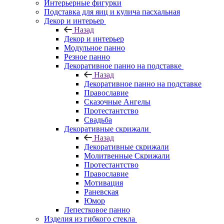
Интерьерные фигурки
Подставка для яиц и кулича пасхальная
Декор и интерьер
Назад
Декор и интерьер
Модульное панно
Резное панно
Декоративное панно на подставке
Назад
Декоративное панно на подставке
Православие
Сказочные Ангелы
Протестантство
Свадьба
Декоративные скрижали
Назад
Декоративные скрижали
Молитвенные Скрижали
Протестантство
Православие
Мотивация
Раневская
Юмор
Лепестковое панно
Изделия из гибкого стекла