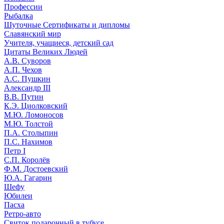
Профессии
Рыбалка
Шуточные Сертификаты и дипломы
Славянский мир
Учителя, учащиеся, детский сад
Цитаты Великих Людей
А.В. Суворов
А.П. Чехов
А.С. Пушкин
Александр III
В.В. Путин
К.Э. Циолковский
М.Ю. Ломоносов
М.Ю. Толстой
П.А. Столыпин
П.С. Нахимов
Петр I
С.П. Королёв
Ф.М. Достоевский
Ю.А. Гагарин
Шефу
Юбилеи
Пасха
Ретро-авто
Свиток подарочный в тубусе