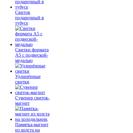
Свиток
подарочный в
тубусе
Свитки формата
А5 с подвеской-
медалью
Удлинённые
свитки
Сувенир свиток-
магнит
Памятка-магнит
из холста на