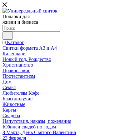
Подарки для
жизни и бизнеса
Каталог
Свитки формата А3 и А4
Календари
Новый год, Рождество
Христианство
Православие
Протестантизм
Дом
Семья
Любителям Кофе
Благополучие
Животные
Карты
Свадьба
Напутствия, наказы, пожелания
Юбилеи свадеб по годам
8 Марта, День Святого Валентина
23 февраля