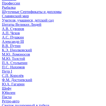
Профессии
Рыбалка
Шуточные Сертификаты и дипломы
Славянский мир
Учителя, учащиеся, детский сад
Цитаты Великих Людей
А.В. Суворов
А.П. Чехов
А.С. Пушкин
Александр III
В.В. Путин
К.Э. Циолковский
М.Ю. Ломоносов
М.Ю. Толстой
П.А. Столыпин
П.С. Нахимов
Петр I
С.П. Королёв
Ф.М. Достоевский
Ю.А. Гагарин
Шефу
Юбилеи
Пасха
Ретро-авто
Свиток подарочный в тубусе