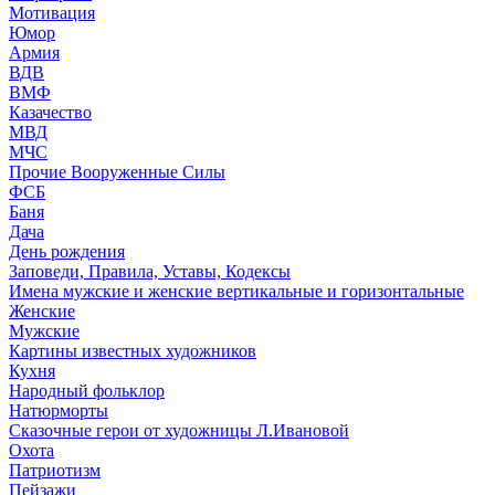
Мотивация
Юмор
Армия
ВДВ
ВМФ
Казачество
МВД
МЧС
Прочие Вооруженные Силы
ФСБ
Баня
Дача
День рождения
Заповеди, Правила, Уставы, Кодексы
Имена мужские и женские вертикальные и горизонтальные
Женские
Мужские
Картины известных художников
Кухня
Народный фольклор
Натюрморты
Сказочные герои от художницы Л.Ивановой
Охота
Патриотизм
Пейзажи