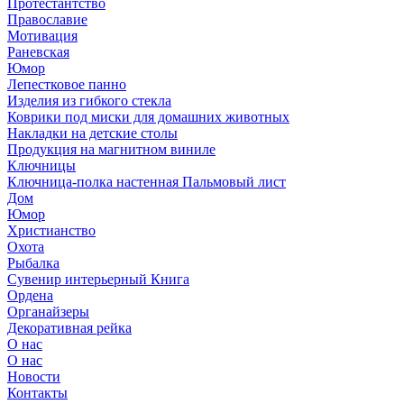
Протестантство
Православие
Мотивация
Раневская
Юмор
Лепестковое панно
Изделия из гибкого стекла
Коврики под миски для домашних животных
Накладки на детские столы
Продукция на магнитном виниле
Ключницы
Ключница-полка настенная Пальмовый лист
Дом
Юмор
Христианство
Охота
Рыбалка
Сувенир интерьерный Книга
Ордена
Органайзеры
Декоративная рейка
О нас
О нас
Новости
Контакты