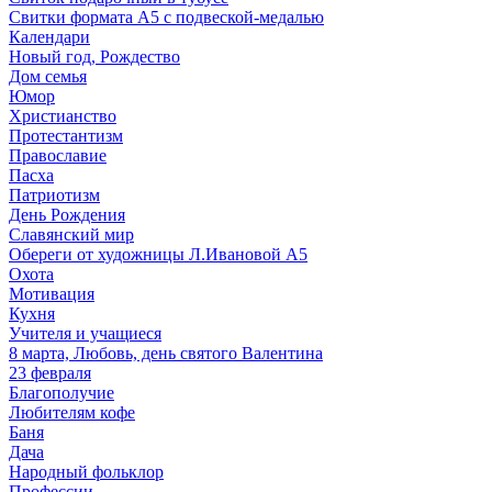
Свитки формата А5 с подвеской-медалью
Календари
Новый год, Рождество
Дом семья
Юмор
Христианство
Протестантизм
Православие
Пасха
Патриотизм
День Рождения
Славянский мир
Обереги от художницы Л.Ивановой А5
Охота
Мотивация
Кухня
Учителя и учащиеся
8 марта, Любовь, день святого Валентина
23 февраля
Благополучие
Любителям кофе
Баня
Дача
Народный фольклор
Профессии