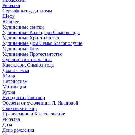
Рыбалка
Сертификаты, дипломы
Шефу
Юбилеи
Удлинённые свитки
Удлиненные Календари Символ года
Удлиненные Христианство
Удлиненные Дом Семья Благополучие
Удлиненные Баня
Удлиненные Протестантство
Сувенир свиток-магнит
Календари, Символ года
Дом и Семья
Юмор
Патриотизм
Мотивация
Кухня
Народный фольклор
Обереги от художницы Л. Ивановой
Славянский мир
Православие и Благословение
Рыбалка
Дача
День рождения