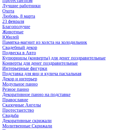
Протестантизм
Лучшие работники
Охота
Любовь, 8 марта
23 февраля
Благополучие
Животные
Юбилей
Памятка-магнит из холста на холодильник
Свадебный декор
Подвеска в Авто
Купюрницы (конверты) для денег поздравительные
Конверты для денег поздравительные
Интерьерные фигурки
Подставка для яиц и кулича пасхальная
Декор и интерьер
Модульное панно
Резное панно
Декоративное панно на подставке
Православие
Сказочные Ангелы
Протестантство
Свадьба
Декоративные скрижали
Молитвенные Скрижали