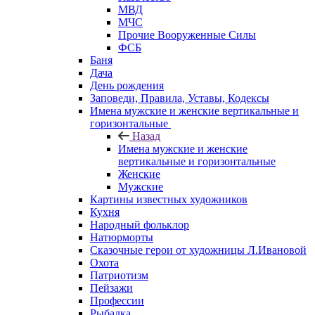
МВД
МЧС
Прочие Вооруженные Силы
ФСБ
Баня
Дача
День рождения
Заповеди, Правила, Уставы, Кодексы
Имена мужские и женские вертикальные и
горизонтальные
Назад
Имена мужские и женские
вертикальные и горизонтальные
Женские
Мужские
Картины известных художников
Кухня
Народный фольклор
Натюрморты
Сказочные герои от художницы Л.Ивановой
Охота
Патриотизм
Пейзажи
Профессии
Рыбалка