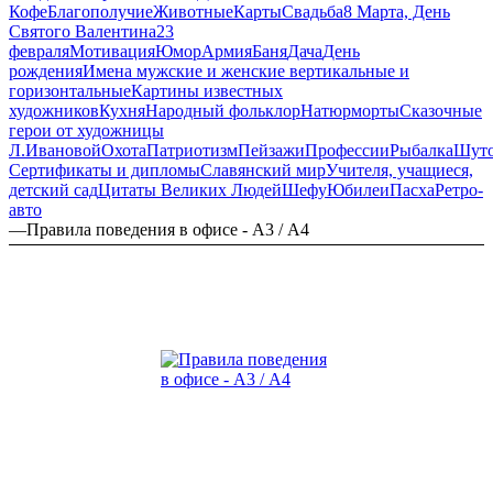
Кофе
Благополучие
Животные
Карты
Свадьба
8 Марта, День
Святого Валентина
23
февраля
Мотивация
Юмор
Армия
Баня
Дача
День
рождения
Имена мужские и женские вертикальные и
горизонтальные
Картины известных
художников
Кухня
Народный фольклор
Натюрморты
Сказочные
герои от художницы
Л.Ивановой
Охота
Патриотизм
Пейзажи
Профессии
Рыбалка
Шут
Сертификаты и дипломы
Славянский мир
Учителя, учащиеся,
детский сад
Цитаты Великих Людей
Шефу
Юбилеи
Пасха
Ретро-
авто
—
Правила поведения в офисе - А3 / А4