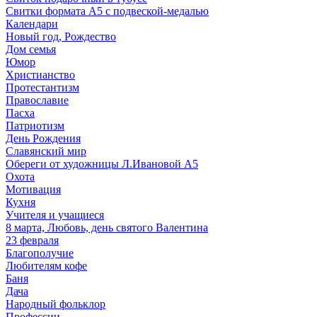
Свитки формата А5 с подвеской-медалью
Календари
Новый год, Рождество
Дом семья
Юмор
Христианство
Протестантизм
Православие
Пасха
Патриотизм
День Рождения
Славянский мир
Обереги от художницы Л.Ивановой А5
Охота
Мотивация
Кухня
Учителя и учащиеся
8 марта, Любовь, день святого Валентина
23 февраля
Благополучие
Любителям кофе
Баня
Дача
Народный фольклор
Профессии