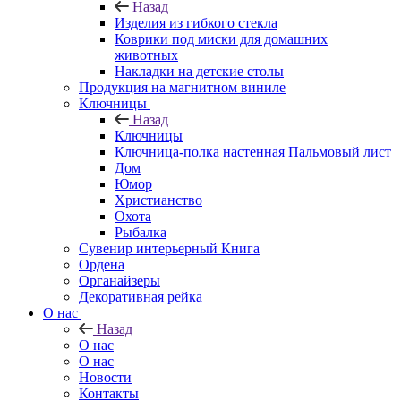
Назад
Изделия из гибкого стекла
Коврики под миски для домашних
животных
Накладки на детские столы
Продукция на магнитном виниле
Ключницы
Назад
Ключницы
Ключница-полка настенная Пальмовый лист
Дом
Юмор
Христианство
Охота
Рыбалка
Сувенир интерьерный Книга
Ордена
Органайзеры
Декоративная рейка
О нас
Назад
О нас
О нас
Новости
Контакты