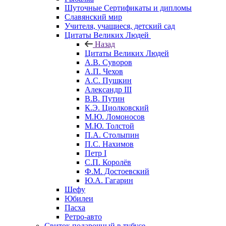
Шуточные Сертификаты и дипломы
Славянский мир
Учителя, учащиеся, детский сад
Цитаты Великих Людей
Назад
Цитаты Великих Людей
А.В. Суворов
А.П. Чехов
А.С. Пушкин
Александр III
В.В. Путин
К.Э. Циолковский
М.Ю. Ломоносов
М.Ю. Толстой
П.А. Столыпин
П.С. Нахимов
Петр I
С.П. Королёв
Ф.М. Достоевский
Ю.А. Гагарин
Шефу
Юбилеи
Пасха
Ретро-авто
Свиток подарочный в тубусе