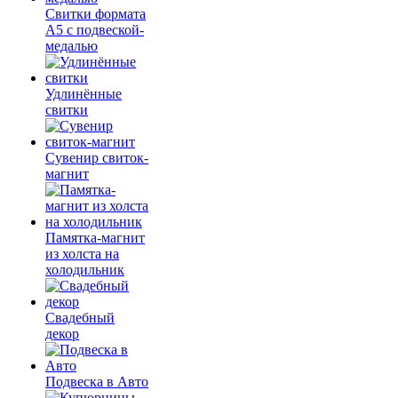
Свитки формата
А5 с подвеской-
медалью
Удлинённые
свитки
Сувенир свиток-
магнит
Памятка-магнит
из холста на
холодильник
Свадебный
декор
Подвеска в Авто