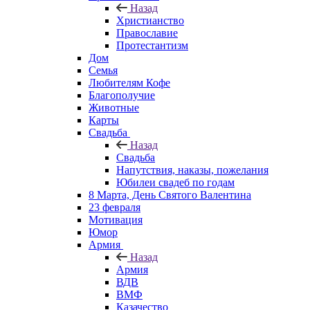
Назад
Христианство
Православие
Протестантизм
Дом
Семья
Любителям Кофе
Благополучие
Животные
Карты
Свадьба
Назад
Свадьба
Напутствия, наказы, пожелания
Юбилеи свадеб по годам
8 Марта, День Святого Валентина
23 февраля
Мотивация
Юмор
Армия
Назад
Армия
ВДВ
ВМФ
Казачество