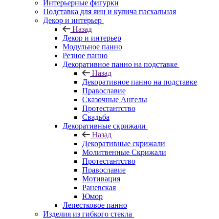
Интерьерные фигурки
Подставка для яиц и кулича пасхальная
Декор и интерьер
Назад
Декор и интерьер
Модульное панно
Резное панно
Декоративное панно на подставке
Назад
Декоративное панно на подставке
Православие
Сказочные Ангелы
Протестантство
Свадьба
Декоративные скрижали
Назад
Декоративные скрижали
Молитвенные Скрижали
Протестантство
Православие
Мотивация
Раневская
Юмор
Лепестковое панно
Изделия из гибкого стекла