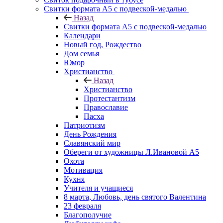
Свитки формата А5 с подвеской-медалью
Назад
Свитки формата А5 с подвеской-медалью
Календари
Новый год, Рождество
Дом семья
Юмор
Христианство
Назад
Христианство
Протестантизм
Православие
Пасха
Патриотизм
День Рождения
Славянский мир
Обереги от художницы Л.Ивановой А5
Охота
Мотивация
Кухня
Учителя и учащиеся
8 марта, Любовь, день святого Валентина
23 февраля
Благополучие