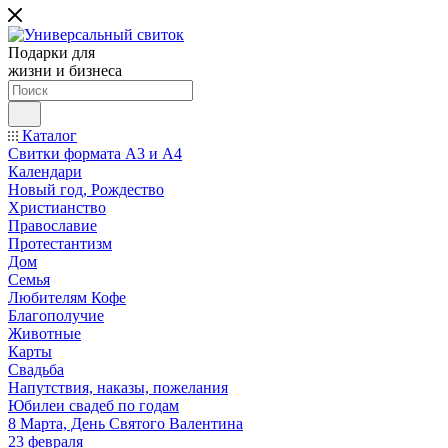
Подарки для
жизни и бизнеса
Каталог
Свитки формата А3 и А4
Календари
Новый год, Рождество
Христианство
Православие
Протестантизм
Дом
Семья
Любителям Кофе
Благополучие
Животные
Карты
Свадьба
Напутствия, наказы, пожелания
Юбилеи свадеб по годам
8 Марта, День Святого Валентина
23 февраля