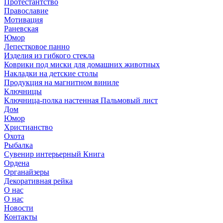
Протестантство
Православие
Мотивация
Раневская
Юмор
Лепестковое панно
Изделия из гибкого стекла
Коврики под миски для домашних животных
Накладки на детские столы
Продукция на магнитном виниле
Ключницы
Ключница-полка настенная Пальмовый лист
Дом
Юмор
Христианство
Охота
Рыбалка
Сувенир интерьерный Книга
Ордена
Органайзеры
Декоративная рейка
О нас
О нас
Новости
Контакты