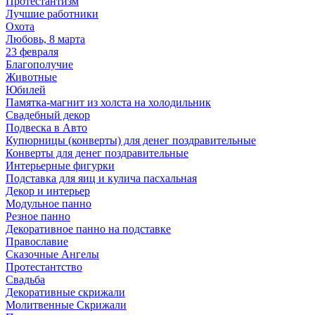
Протестантизм
Лучшие работники
Охота
Любовь, 8 марта
23 февраля
Благополучие
Животные
Юбилей
Памятка-магнит из холста на холодильник
Свадебный декор
Подвеска в Авто
Купюрницы (конверты) для денег поздравительные
Конверты для денег поздравительные
Интерьерные фигурки
Подставка для яиц и кулича пасхальная
Декор и интерьер
Модульное панно
Резное панно
Декоративное панно на подставке
Православие
Сказочные Ангелы
Протестантство
Свадьба
Декоративные скрижали
Молитвенные Скрижали