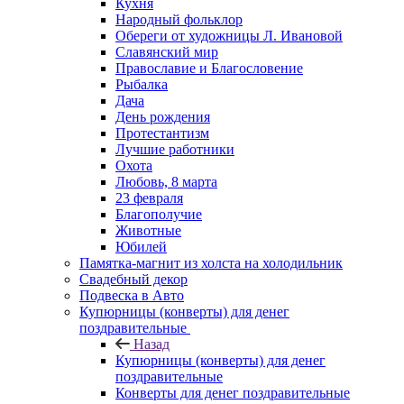
Кухня
Народный фольклор
Обереги от художницы Л. Ивановой
Славянский мир
Православие и Благословение
Рыбалка
Дача
День рождения
Протестантизм
Лучшие работники
Охота
Любовь, 8 марта
23 февраля
Благополучие
Животные
Юбилей
Памятка-магнит из холста на холодильник
Свадебный декор
Подвеска в Авто
Купюрницы (конверты) для денег
поздравительные
Назад
Купюрницы (конверты) для денег
поздравительные
Конверты для денег поздравительные