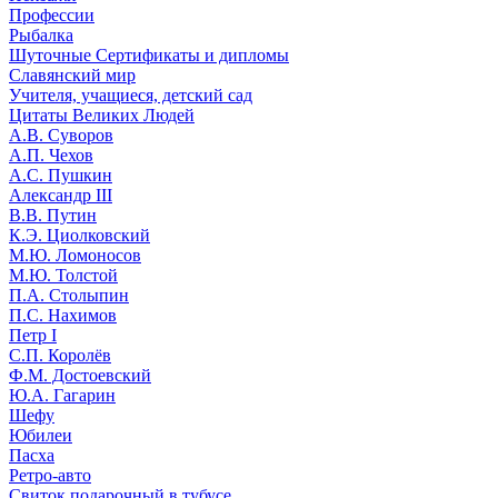
Профессии
Рыбалка
Шуточные Сертификаты и дипломы
Славянский мир
Учителя, учащиеся, детский сад
Цитаты Великих Людей
А.В. Суворов
А.П. Чехов
А.С. Пушкин
Александр III
В.В. Путин
К.Э. Циолковский
М.Ю. Ломоносов
М.Ю. Толстой
П.А. Столыпин
П.С. Нахимов
Петр I
С.П. Королёв
Ф.М. Достоевский
Ю.А. Гагарин
Шефу
Юбилеи
Пасха
Ретро-авто
Свиток подарочный в тубусе