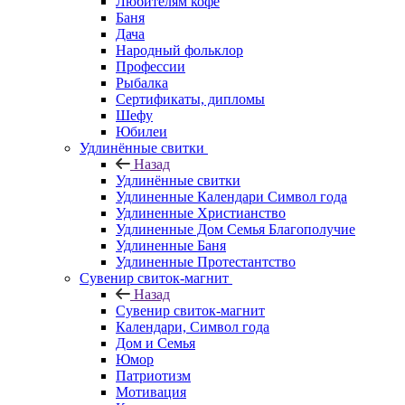
Любителям кофе
Баня
Дача
Народный фольклор
Профессии
Рыбалка
Сертификаты, дипломы
Шефу
Юбилеи
Удлинённые свитки
Назад
Удлинённые свитки
Удлиненные Календари Символ года
Удлиненные Христианство
Удлиненные Дом Семья Благополучие
Удлиненные Баня
Удлиненные Протестантство
Сувенир свиток-магнит
Назад
Сувенир свиток-магнит
Календари, Символ года
Дом и Семья
Юмор
Патриотизм
Мотивация