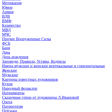
Мотивация
Юмор
Армия
ВДВ
ВМФ
Казачество
МВД
МЧС
Прочие Вооруженные Силы
ФСБ
Баня
Дача
День рождения
Заповеди, Правила, Уставы, Кодексы
Имена мужские и женские вертикальные и горизонтальные
Женские
Мужские
Картины известных художников
Кухня
Народный фольклор
Натюрморты
Сказочные герои от художницы Л.Ивановой
Охота
Патриотизм
Пейзажи