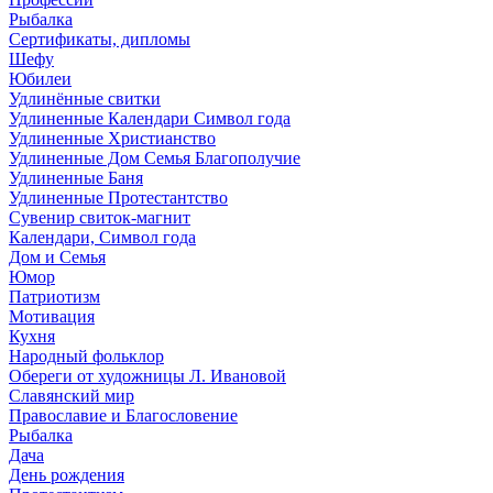
Рыбалка
Сертификаты, дипломы
Шефу
Юбилеи
Удлинённые свитки
Удлиненные Календари Символ года
Удлиненные Христианство
Удлиненные Дом Семья Благополучие
Удлиненные Баня
Удлиненные Протестантство
Сувенир свиток-магнит
Календари, Символ года
Дом и Семья
Юмор
Патриотизм
Мотивация
Кухня
Народный фольклор
Обереги от художницы Л. Ивановой
Славянский мир
Православие и Благословение
Рыбалка
Дача
День рождения