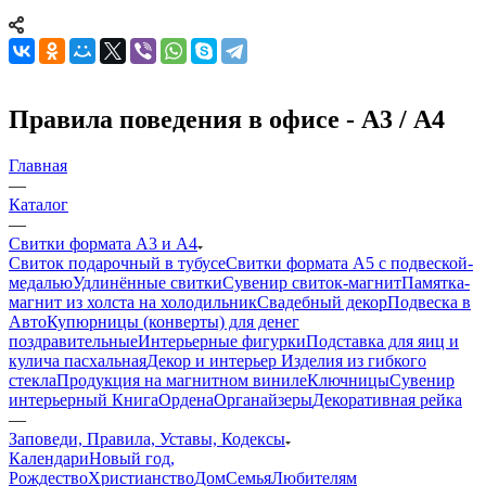
Правила поведения в офисе - А3 / А4
Главная
—
Каталог
—
Свитки формата А3 и А4
Свиток подарочный в тубусе
Свитки формата А5 с подвеской-
медалью
Удлинённые свитки
Сувенир свиток-магнит
Памятка-
магнит из холста на холодильник
Свадебный декор
Подвеска в
Авто
Купюрницы (конверты) для денег
поздравительные
Интерьерные фигурки
Подставка для яиц и
кулича пасхальная
Декор и интерьер
Изделия из гибкого
стекла
Продукция на магнитном виниле
Ключницы
Сувенир
интерьерный Книга
Ордена
Органайзеры
Декоративная рейка
—
Заповеди, Правила, Уставы, Кодексы
Календари
Новый год,
Рождество
Христианство
Дом
Семья
Любителям