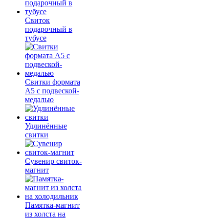
Свиток
подарочный в
тубусе
Свитки формата
А5 с подвеской-
медалью
Удлинённые
свитки
Сувенир свиток-
магнит
Памятка-магнит
из холста на