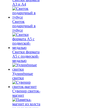
А3 и А4
Свиток
подарочный в
тубусе
Свитки формата
А5 с подвеской-
медалью
Удлинённые
свитки
Сувенир свиток-
магнит