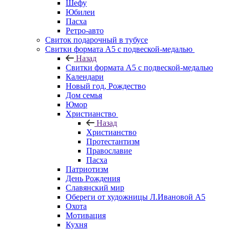
Шефу
Юбилеи
Пасха
Ретро-авто
Свиток подарочный в тубусе
Свитки формата А5 с подвеской-медалью
Назад
Свитки формата А5 с подвеской-медалью
Календари
Новый год, Рождество
Дом семья
Юмор
Христианство
Назад
Христианство
Протестантизм
Православие
Пасха
Патриотизм
День Рождения
Славянский мир
Обереги от художницы Л.Ивановой А5
Охота
Мотивация
Кухня