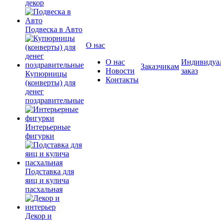
декор
Подвеска в Авто
О нас
О нас
Индивидуа
Заказчикам
Новости
заказ
Купюрницы
Контакты
(конверты) для
денег
поздравительные
Интерьерные
фигурки
Подставка для
яиц и кулича
пасхальная
Декор и