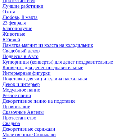
Протестантизм
Лучшие работники
Охота
Любовь, 8 марта
23 февраля
Благополучие
Животные
Юбилей
Памятка-магнит из холста на холодильник
Свадебный декор
Подвеска в Авто
Купюрницы (конверты) для денег поздравительные
Конверты для денег поздравительные
Интерьерные фигурки
Подставка для яиц и кулича пасхальная
Декор и интерьер
Модульное панно
Резное панно
Декоративное панно на подставке
Православие
Сказочные Ангелы
Протестантство
Свадьба
Декоративные скрижали
Молитвенные Скрижали