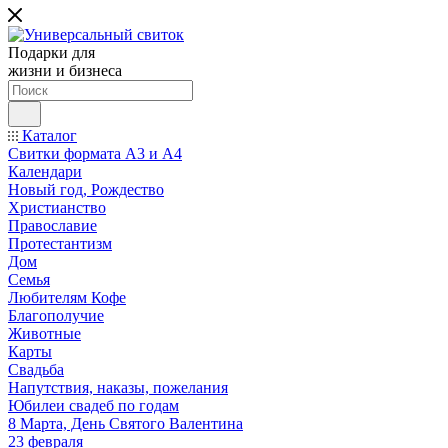
Подарки для
жизни и бизнеса
Каталог
Свитки формата А3 и А4
Календари
Новый год, Рождество
Христианство
Православие
Протестантизм
Дом
Семья
Любителям Кофе
Благополучие
Животные
Карты
Свадьба
Напутствия, наказы, пожелания
Юбилеи свадеб по годам
8 Марта, День Святого Валентина
23 февраля