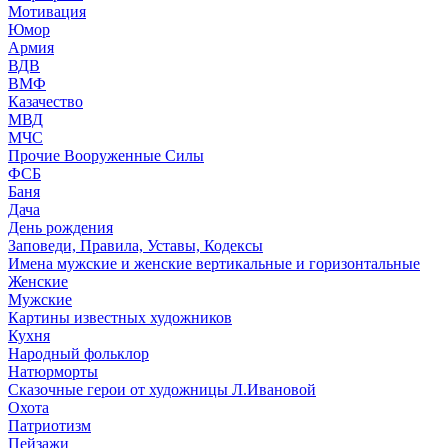
Мотивация
Юмор
Армия
ВДВ
ВМФ
Казачество
МВД
МЧС
Прочие Вооруженные Силы
ФСБ
Баня
Дача
День рождения
Заповеди, Правила, Уставы, Кодексы
Имена мужские и женские вертикальные и горизонтальные
Женские
Мужские
Картины известных художников
Кухня
Народный фольклор
Натюрморты
Сказочные герои от художницы Л.Ивановой
Охота
Патриотизм
Пейзажи