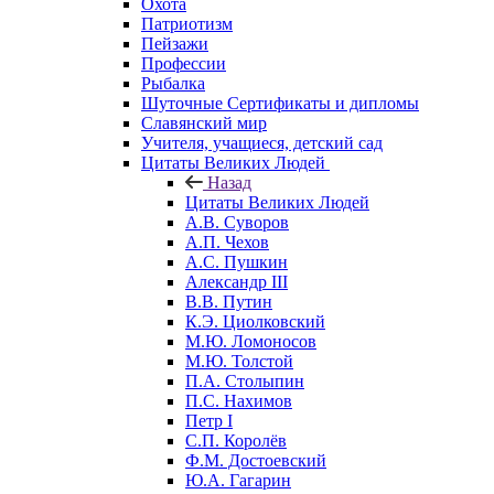
Охота
Патриотизм
Пейзажи
Профессии
Рыбалка
Шуточные Сертификаты и дипломы
Славянский мир
Учителя, учащиеся, детский сад
Цитаты Великих Людей
Назад
Цитаты Великих Людей
А.В. Суворов
А.П. Чехов
А.С. Пушкин
Александр III
В.В. Путин
К.Э. Циолковский
М.Ю. Ломоносов
М.Ю. Толстой
П.А. Столыпин
П.С. Нахимов
Петр I
С.П. Королёв
Ф.М. Достоевский
Ю.А. Гагарин