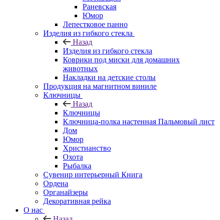
Раневская
Юмор
Лепестковое панно
Изделия из гибкого стекла
Назад
Изделия из гибкого стекла
Коврики под миски для домашних
животных
Накладки на детские столы
Продукция на магнитном виниле
Ключницы
Назад
Ключницы
Ключница-полка настенная Пальмовый лист
Дом
Юмор
Христианство
Охота
Рыбалка
Сувенир интерьерный Книга
Ордена
Органайзеры
Декоративная рейка
О нас
Назад