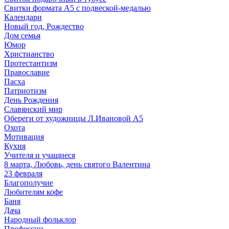
Свитки формата А5 с подвеской-медалью
Календари
Новый год, Рождество
Дом семья
Юмор
Христианство
Протестантизм
Православие
Пасха
Патриотизм
День Рождения
Славянский мир
Обереги от художницы Л.Ивановой А5
Охота
Мотивация
Кухня
Учителя и учащиеся
8 марта, Любовь, день святого Валентина
23 февраля
Благополучие
Любителям кофе
Баня
Дача
Народный фольклор
Профессии