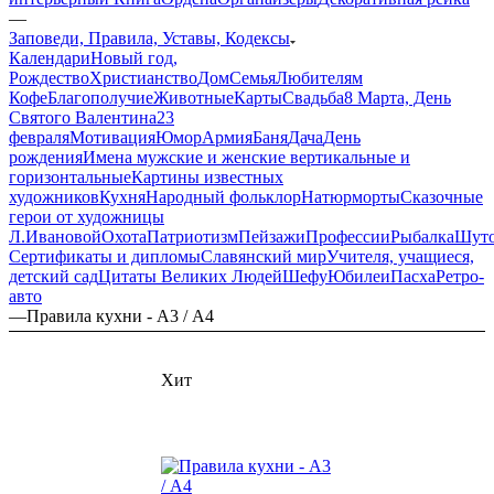
—
Заповеди, Правила, Уставы, Кодексы
Календари
Новый год,
Рождество
Христианство
Дом
Семья
Любителям
Кофе
Благополучие
Животные
Карты
Свадьба
8 Марта, День
Святого Валентина
23
февраля
Мотивация
Юмор
Армия
Баня
Дача
День
рождения
Имена мужские и женские вертикальные и
горизонтальные
Картины известных
художников
Кухня
Народный фольклор
Натюрморты
Сказочные
герои от художницы
Л.Ивановой
Охота
Патриотизм
Пейзажи
Профессии
Рыбалка
Шут
Сертификаты и дипломы
Славянский мир
Учителя, учащиеся,
детский сад
Цитаты Великих Людей
Шефу
Юбилеи
Пасха
Ретро-
авто
—
Правила кухни - А3 / А4
Хит