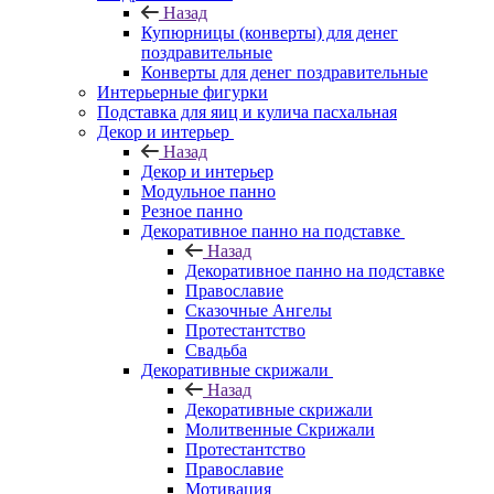
Назад
Купюрницы (конверты) для денег
поздравительные
Конверты для денег поздравительные
Интерьерные фигурки
Подставка для яиц и кулича пасхальная
Декор и интерьер
Назад
Декор и интерьер
Модульное панно
Резное панно
Декоративное панно на подставке
Назад
Декоративное панно на подставке
Православие
Сказочные Ангелы
Протестантство
Свадьба
Декоративные скрижали
Назад
Декоративные скрижали
Молитвенные Скрижали
Протестантство
Православие
Мотивация