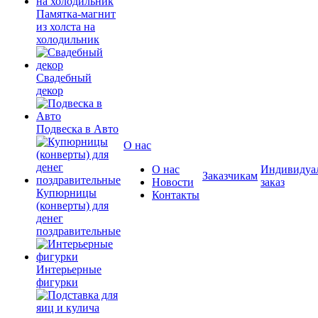
Памятка-магнит
из холста на
холодильник
Свадебный
декор
Подвеска в Авто
О нас
О нас
Индивидуа
Заказчикам
Новости
заказ
Купюрницы
Контакты
(конверты) для
денег
поздравительные
Интерьерные
фигурки