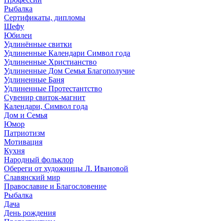
Рыбалка
Сертификаты, дипломы
Шефу
Юбилеи
Удлинённые свитки
Удлиненные Календари Символ года
Удлиненные Христианство
Удлиненные Дом Семья Благополучие
Удлиненные Баня
Удлиненные Протестантство
Сувенир свиток-магнит
Календари, Символ года
Дом и Семья
Юмор
Патриотизм
Мотивация
Кухня
Народный фольклор
Обереги от художницы Л. Ивановой
Славянский мир
Православие и Благословение
Рыбалка
Дача
День рождения