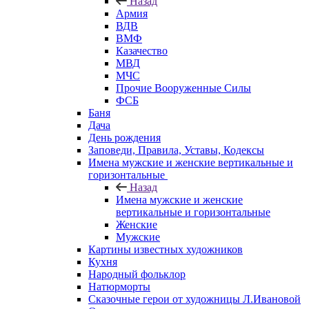
Назад
Армия
ВДВ
ВМФ
Казачество
МВД
МЧС
Прочие Вооруженные Силы
ФСБ
Баня
Дача
День рождения
Заповеди, Правила, Уставы, Кодексы
Имена мужские и женские вертикальные и
горизонтальные
Назад
Имена мужские и женские
вертикальные и горизонтальные
Женские
Мужские
Картины известных художников
Кухня
Народный фольклор
Натюрморты
Сказочные герои от художницы Л.Ивановой