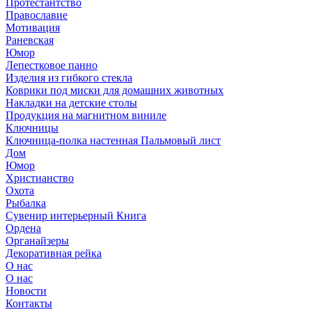
Протестантство
Православие
Мотивация
Раневская
Юмор
Лепестковое панно
Изделия из гибкого стекла
Коврики под миски для домашних животных
Накладки на детские столы
Продукция на магнитном виниле
Ключницы
Ключница-полка настенная Пальмовый лист
Дом
Юмор
Христианство
Охота
Рыбалка
Сувенир интерьерный Книга
Ордена
Органайзеры
Декоративная рейка
О нас
О нас
Новости
Контакты