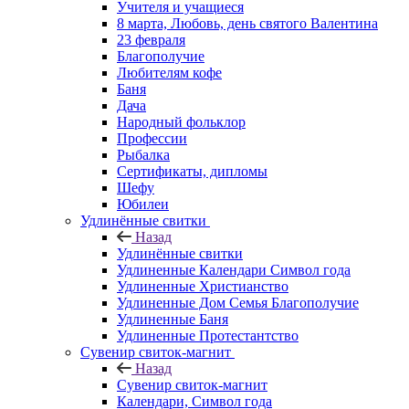
Учителя и учащиеся
8 марта, Любовь, день святого Валентина
23 февраля
Благополучие
Любителям кофе
Баня
Дача
Народный фольклор
Профессии
Рыбалка
Сертификаты, дипломы
Шефу
Юбилеи
Удлинённые свитки
Назад
Удлинённые свитки
Удлиненные Календари Символ года
Удлиненные Христианство
Удлиненные Дом Семья Благополучие
Удлиненные Баня
Удлиненные Протестантство
Сувенир свиток-магнит
Назад
Сувенир свиток-магнит
Календари, Символ года