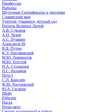
Профессии
Рыбалка
Шуточные Сертификаты и дипломы
Славянский мир
Учителя, учащиеся, детский сад
Цитаты Великих Людей
А.В. Суворов
А.П. Чехов
А.С. Пушкин
Александр III
В.В. Путин
К.Э. Циолковский
М.Ю. Ломоносов
М.Ю. Толстой
П.А. Столыпин
П.С. Нахимов
Петр I
С.П. Королёв
Ф.М. Достоевский
Ю.А. Гагарин
Шефу
Юбилеи
Пасха
Ретро-авто
Свиток подарочный в тубусе