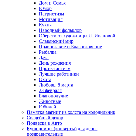
Дом и Семья
Юмор
Патриотизм
Мотивация
Кухня
Народный фольклор
Обереги от художницы Л. Ивановой
Славянский мир
Православие и Благословение
Рыбалка
Дача
День рождения
Протестантизм
Лучшие работники
Охота
Любовь, 8 марта
23 февраля
Благополучие
Животные
Юбилей
Памятка-магнит из холста на холодильник
Свадебный декор
Подвеска в Авто
Купюрницы (конверты) для денег
поздравительные