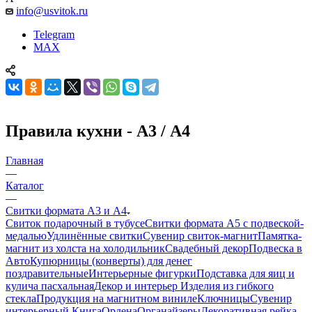
info@usvitok.ru
Telegram
MAX
Правила кухни - А3 / А4
Главная
—
Каталог
—
Свитки формата А3 и А4
Свиток подарочный в тубусе
Свитки формата А5 с подвеской-
медалью
Удлинённые свитки
Сувенир свиток-магнит
Памятка-
магнит из холста на холодильник
Свадебный декор
Подвеска в
Авто
Купюрницы (конверты) для денег
поздравительные
Интерьерные фигурки
Подставка для яиц и
кулича пасхальная
Декор и интерьер
Изделия из гибкого
стекла
Продукция на магнитном виниле
Ключницы
Сувенир
интерьерный Книга
Ордена
Органайзеры
Декоративная рейка