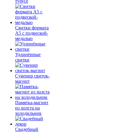
тубусе
Свитки формата
А5 с подвеской-
медалью
Удлинённые
свитки
Сувенир свиток-
магнит
Памятка-магнит
из холста на
холодильник
Свадебный