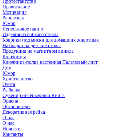
Протестантство
Православие
Мотивация
Раневская
Юмор
Лепестковое панно
Изделия из гибкого стекла
Коврики под миски для домашних животных
Накладки на детские столы
Продукция на магнитном виниле
Ключницы
Ключница-полка настенная Пальмовый лист
Дом
Юмор
Христианство
Охота
Рыбалка
Сувенир интерьерный Книга
Ордена
Органайзеры
Декоративная рейка
О нас
О нас
Новости
Контакты