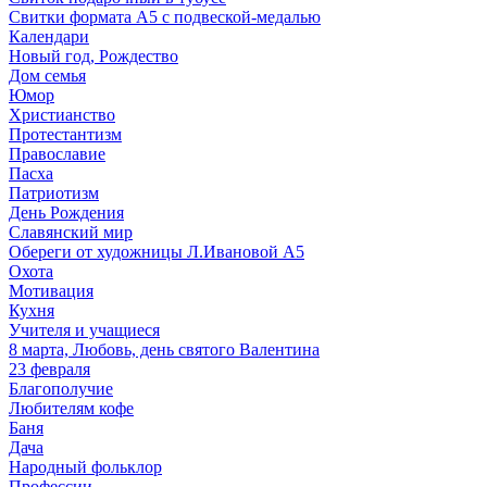
Свитки формата А5 с подвеской-медалью
Календари
Новый год, Рождество
Дом семья
Юмор
Христианство
Протестантизм
Православие
Пасха
Патриотизм
День Рождения
Славянский мир
Обереги от художницы Л.Ивановой А5
Охота
Мотивация
Кухня
Учителя и учащиеся
8 марта, Любовь, день святого Валентина
23 февраля
Благополучие
Любителям кофе
Баня
Дача
Народный фольклор
Профессии