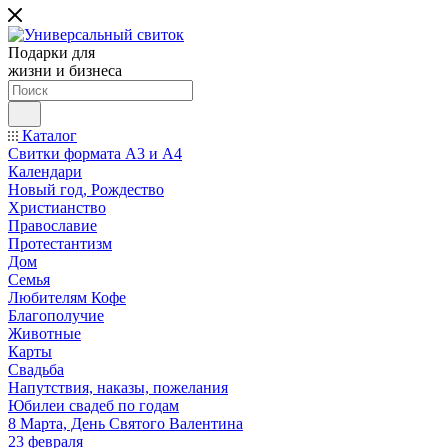
Подарки для
жизни и бизнеса
Каталог
Свитки формата А3 и А4
Календари
Новый год, Рождество
Христианство
Православие
Протестантизм
Дом
Семья
Любителям Кофе
Благополучие
Животные
Карты
Свадьба
Напутствия, наказы, пожелания
Юбилеи свадеб по годам
8 Марта, День Святого Валентина
23 февраля