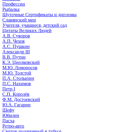
Профессии
Рыбалка
Шуточные Сертификаты и дипломы
Славянский мир
Учителя, учащиеся, детский сад
Цитаты Великих Людей
А.В. Суворов
А.П. Чехов
А.С. Пушкин
Александр III
В.В. Путин
К.Э. Циолковский
М.Ю. Ломоносов
М.Ю. Толстой
П.А. Столыпин
П.С. Нахимов
Петр I
С.П. Королёв
Ф.М. Достоевский
Ю.А. Гагарин
Шефу
Юбилеи
Пасха
Ретро-авто
Свиток подарочный в тубусе