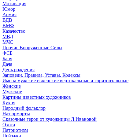
Мотивация
Юмор
Армия
ВДВ
ВМФ
Казачество
МВД
МЧС
Прочие Вооруженные Силы
ФСБ
Баня
Дача
День рождения
Заповеди, Правила, Уставы, Кодексы
Имена мужские и женские вертикальные и горизонтальные
Женские
Мужские
Картины известных художников
Кухня
Народный фольклор
Натюрморты
Сказочные герои от художницы Л.Ивановой
Охота
Патриотизм
Пейзажи