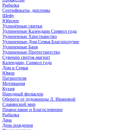
Рыбалка
Сертификаты, дипломы
Шефу
Юбилеи
Удлинённые свитки
Удлиненные Календари Символ года
Удлиненные Христианство
Удлиненные Дом Семья Благополучие
Удлиненные Баня
Удлиненные Протестантство
Сувенир свиток-магнит
Календари, Символ года
Дом и Семья
Юмор
Патриотизм
Мотивация
Кухня
Народный фольклор
Обереги от художницы Л. Ивановой
Славянский мир
Православие и Благословение
Рыбалка
Дача
День рождения