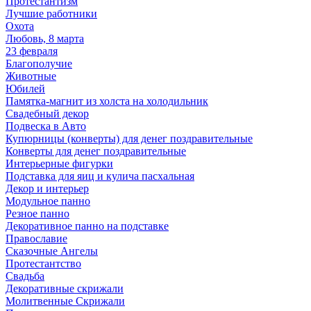
Протестантизм
Лучшие работники
Охота
Любовь, 8 марта
23 февраля
Благополучие
Животные
Юбилей
Памятка-магнит из холста на холодильник
Свадебный декор
Подвеска в Авто
Купюрницы (конверты) для денег поздравительные
Конверты для денег поздравительные
Интерьерные фигурки
Подставка для яиц и кулича пасхальная
Декор и интерьер
Модульное панно
Резное панно
Декоративное панно на подставке
Православие
Сказочные Ангелы
Протестантство
Свадьба
Декоративные скрижали
Молитвенные Скрижали