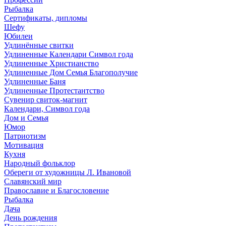
Рыбалка
Сертификаты, дипломы
Шефу
Юбилеи
Удлинённые свитки
Удлиненные Календари Символ года
Удлиненные Христианство
Удлиненные Дом Семья Благополучие
Удлиненные Баня
Удлиненные Протестантство
Сувенир свиток-магнит
Календари, Символ года
Дом и Семья
Юмор
Патриотизм
Мотивация
Кухня
Народный фольклор
Обереги от художницы Л. Ивановой
Славянский мир
Православие и Благословение
Рыбалка
Дача
День рождения