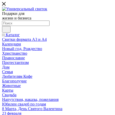
Подарки для
жизни и бизнеса
Каталог
Свитки формата А3 и А4
Календари
Новый год, Рождество
Христианство
Православие
Протестантизм
Дом
Семья
Любителям Кофе
Благополучие
Животные
Карты
Свадьба
Напутствия, наказы, пожелания
Юбилеи свадеб по годам
8 Марта, День Святого Валентина
23 февраля