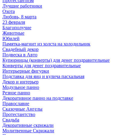
Протестантизм
Лучшие работники
Охота
Любовь, 8 марта
23 февраля
Благополучие
Животные
Юбилей
Памятка-магнит из холста на холодильник
Свадебный декор
Подвеска в Авто
Купюрницы (конверты) для денег поздравительные
Конверты для денег поздравительные
Интерьерные фигурки
Подставка для яиц и кулича пасхальная
Декор и интерьер
Модульное панно
Резное панно
Декоративное панно на подставке
Православие
Сказочные Ангелы
Протестантство
Свадьба
Декоративные скрижали
Молитвенные Скрижали