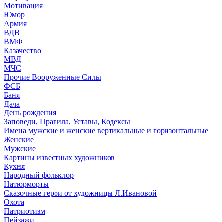
Мотивация
Юмор
Армия
ВДВ
ВМФ
Казачество
МВД
МЧС
Прочие Вооруженные Силы
ФСБ
Баня
Дача
День рождения
Заповеди, Правила, Уставы, Кодексы
Имена мужские и женские вертикальные и горизонтальные
Женские
Мужские
Картины известных художников
Кухня
Народный фольклор
Натюрморты
Сказочные герои от художницы Л.Ивановой
Охота
Патриотизм
Пейзажи