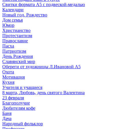
Свитки формата А5 с подвеской-медалью
Календари
Новый год, Рождество
Дом семья
Юмор
Христианство
Протестантизм
Православие
Пасха
Патриотизм
День Рождения
Славянский мир
Обереги от художницы Л.Ивановой А5
Охота
Мотивация
Кухня
Учителя и учащиеся
8 марта, Любовь, день святого Валентина
23 февраля
Благополучие
Любителям кофе
Баня
Дача
Народный фольклор
Профессии