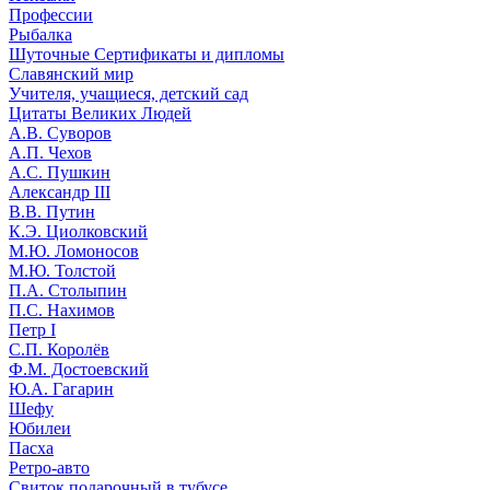
Профессии
Рыбалка
Шуточные Сертификаты и дипломы
Славянский мир
Учителя, учащиеся, детский сад
Цитаты Великих Людей
А.В. Суворов
А.П. Чехов
А.С. Пушкин
Александр III
В.В. Путин
К.Э. Циолковский
М.Ю. Ломоносов
М.Ю. Толстой
П.А. Столыпин
П.С. Нахимов
Петр I
С.П. Королёв
Ф.М. Достоевский
Ю.А. Гагарин
Шефу
Юбилеи
Пасха
Ретро-авто
Свиток подарочный в тубусе