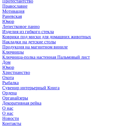
Протестантство
Православие
Мотивация
Раневская
Юмор
Лепестковое панно
Изделия из гибкого стекла
Коврики под миски для домашних животных
Накладки на детские столы
Продукция на магнитном виниле
Ключницы
Ключница-полка настенная Пальмовый лист
Дом
Юмор
Христианство
Охота
Рыбалка
Сувенир интерьерный Книга
Ордена
Органайзеры
Декоративная рейка
О нас
О нас
Новости
Контакты