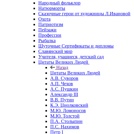
Народный фольклор
Натюрморты
Сказочные герои от художницы Л.Ивановой
Охота
Патриотизм
Пейзажи
Профессии
Рыбалка
Шуточные Сертификаты и дипломы
Славянский мир
Учителя, учащиеся, детский сад
Цитаты Великих Людей
Назад
Цитаты Великих Людей
А.В. Суворов
А.П. Чехов
А.С. Пушкин
Александр III
В.В. Путин
К.Э. Циолковский
М.Ю. Ломоносов
М.Ю. Толстой
П.А. Столыпин
П.С. Нахимов
Петр I