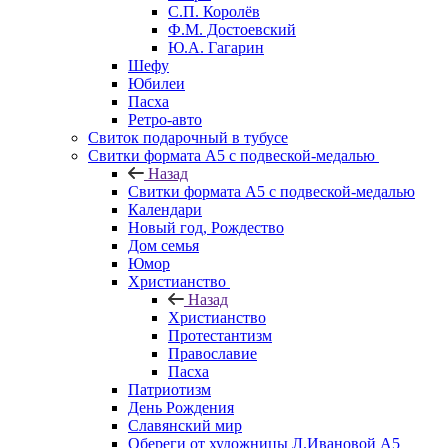
С.П. Королёв
Ф.М. Достоевский
Ю.А. Гагарин
Шефу
Юбилеи
Пасха
Ретро-авто
Свиток подарочный в тубусе
Свитки формата А5 с подвеской-медалью
Назад
Свитки формата А5 с подвеской-медалью
Календари
Новый год, Рождество
Дом семья
Юмор
Христианство
Назад
Христианство
Протестантизм
Православие
Пасха
Патриотизм
День Рождения
Славянский мир
Обереги от художницы Л.Ивановой А5