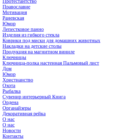
Протестантство
Православие
Мотивация
Раневская
Юмор
Лепестковое панно
Изделия из гибкого стекла
Коврики под миски для домашних животных
Накладки на детские столы
Продукция на магнитном виниле
Ключницы
Ключница-полка настенная Пальмовый лист
Дом
Юмор
Христианство
Охота
Рыбалка
Сувенир интерьерный Книга
Ордена
Органайзеры
Декоративная рейка
О нас
О нас
Новости
Контакты