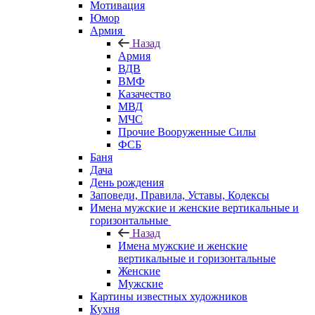
Мотивация
Юмор
Армия
Назад
Армия
ВДВ
ВМФ
Казачество
МВД
МЧС
Прочие Вооруженные Силы
ФСБ
Баня
Дача
День рождения
Заповеди, Правила, Уставы, Кодексы
Имена мужские и женские вертикальные и
горизонтальные
Назад
Имена мужские и женские
вертикальные и горизонтальные
Женские
Мужские
Картины известных художников
Кухня