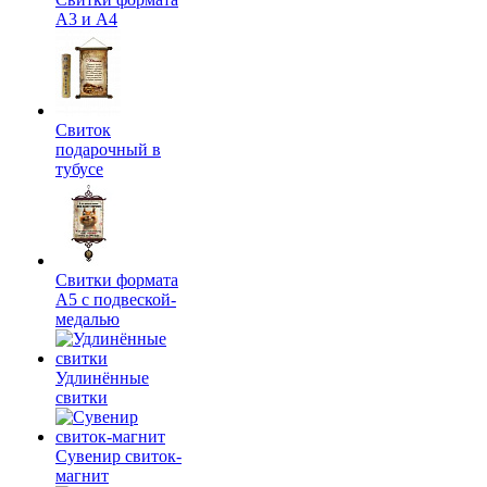
А3 и А4
Свиток
подарочный в
тубусе
Свитки формата
А5 с подвеской-
медалью
Удлинённые
свитки
Сувенир свиток-
магнит