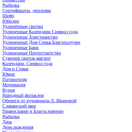
Рыбалка
Сертификаты, дипломы
Шефу
Юбилеи
Удлинённые свитки
Удлиненные Календари Символ года
Удлиненные Христианство
Удлиненные Дом Семья Благополучие
Удлиненные Баня
Удлиненные Протестантство
Сувенир свиток-магнит
Календари, Символ года
Дом и Семья
Юмор
Патриотизм
Мотивация
Кухня
Народный фольклор
Обереги от художницы Л. Ивановой
Славянский мир
Православие и Благословение
Рыбалка
Дача
День рождения