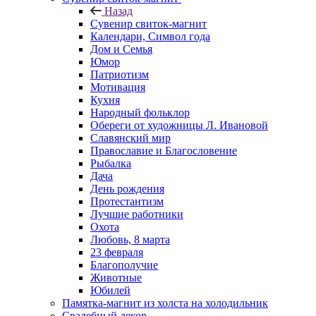
Назад
Сувенир свиток-магнит
Календари, Символ года
Дом и Семья
Юмор
Патриотизм
Мотивация
Кухня
Народный фольклор
Обереги от художницы Л. Ивановой
Славянский мир
Православие и Благословение
Рыбалка
Дача
День рождения
Протестантизм
Лучшие работники
Охота
Любовь, 8 марта
23 февраля
Благополучие
Животные
Юбилей
Памятка-магнит из холста на холодильник
Свадебный декор