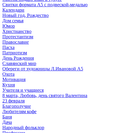
Свитки формата А5 с подвеской-медалью
Календари
Новый год, Рождество
Дом семья
Юмор
Христианство
Протестантизм
Православие
Пасха
Патриотизм
День Рождения
Славянский мир
Обереги от художницы Л.Ивановой А5
Охота
Мотивация
Кухня
Учителя и учащиеся
8 марта, Любовь, день святого Валентина
23 февраля
Благополучие
Любителям кофе
Баня
Дача
Народный фольклор
Профессии