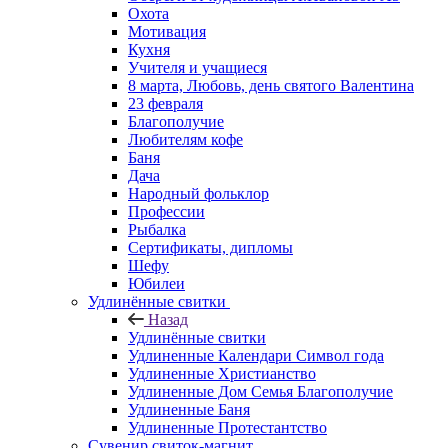
Охота
Мотивация
Кухня
Учителя и учащиеся
8 марта, Любовь, день святого Валентина
23 февраля
Благополучие
Любителям кофе
Баня
Дача
Народный фольклор
Профессии
Рыбалка
Сертификаты, дипломы
Шефу
Юбилеи
Удлинённые свитки
Назад
Удлинённые свитки
Удлиненные Календари Символ года
Удлиненные Христианство
Удлиненные Дом Семья Благополучие
Удлиненные Баня
Удлиненные Протестантство
Сувенир свиток-магнит