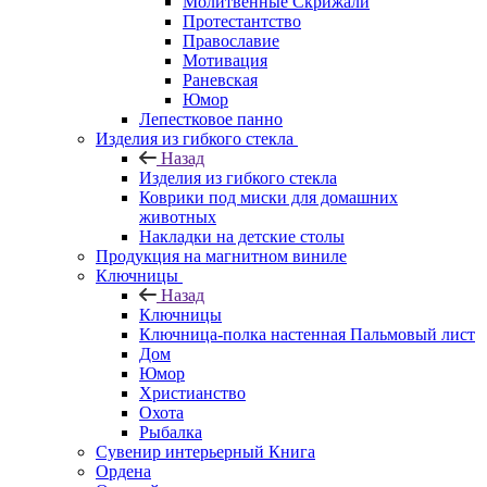
Молитвенные Скрижали
Протестантство
Православие
Мотивация
Раневская
Юмор
Лепестковое панно
Изделия из гибкого стекла
Назад
Изделия из гибкого стекла
Коврики под миски для домашних
животных
Накладки на детские столы
Продукция на магнитном виниле
Ключницы
Назад
Ключницы
Ключница-полка настенная Пальмовый лист
Дом
Юмор
Христианство
Охота
Рыбалка
Сувенир интерьерный Книга
Ордена