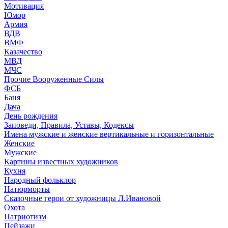
Мотивация
Юмор
Армия
ВДВ
ВМФ
Казачество
МВД
МЧС
Прочие Вооруженные Силы
ФСБ
Баня
Дача
День рождения
Заповеди, Правила, Уставы, Кодексы
Имена мужские и женские вертикальные и горизонтальные
Женские
Мужские
Картины известных художников
Кухня
Народный фольклор
Натюрморты
Сказочные герои от художницы Л.Ивановой
Охота
Патриотизм
Пейзажи