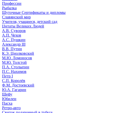
Профессии
Рыбалка
Шуточные Сертификаты и дипломы
Славянский мир
Учителя, учащиеся, детский сад
Цитаты Великих Людей
А.В. Суворов
А.П. Чехов
А.С. Пушкин
Александр III
В.В. Путин
К.Э. Циолковский
М.Ю. Ломоносов
М.Ю. Толстой
П.А. Столыпин
П.С. Нахимов
Петр I
С.П. Королёв
Ф.М. Достоевский
Ю.А. Гагарин
Шефу
Юбилеи
Пасха
Ретро-авто
Свиток подарочный в тубусе