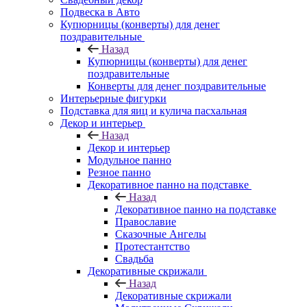
Подвеска в Авто
Купюрницы (конверты) для денег
поздравительные
Назад
Купюрницы (конверты) для денег
поздравительные
Конверты для денег поздравительные
Интерьерные фигурки
Подставка для яиц и кулича пасхальная
Декор и интерьер
Назад
Декор и интерьер
Модульное панно
Резное панно
Декоративное панно на подставке
Назад
Декоративное панно на подставке
Православие
Сказочные Ангелы
Протестантство
Свадьба
Декоративные скрижали
Назад
Декоративные скрижали