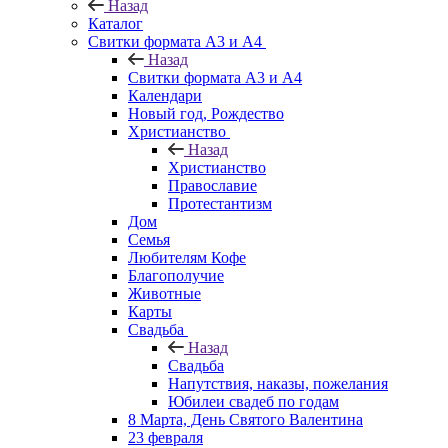
Назад
Каталог
Свитки формата А3 и А4
Назад
Свитки формата А3 и А4
Календари
Новый год, Рождество
Христианство
Назад
Христианство
Православие
Протестантизм
Дом
Семья
Любителям Кофе
Благополучие
Животные
Карты
Свадьба
Назад
Свадьба
Напутствия, наказы, пожелания
Юбилеи свадеб по годам
8 Марта, День Святого Валентина
23 февраля