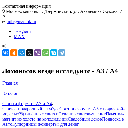
Контактная информация
Московская обл., г. Дзержинский, ул. Академика Жукова, 7-
А
info@usvitok.ru
Telegram
MAX
Ломоносов везде исследуйте - А3 / А4
Главная
—
Каталог
—
Свитки формата А3 и А4
Свиток подарочный в тубусе
Свитки формата А5 с подвеской-
медалью
Удлинённые свитки
Сувенир свиток-магнит
Памятка-
магнит из холста на холодильник
Свадебный декор
Подвеска в
Авто
Купюрницы (конверты) для денег