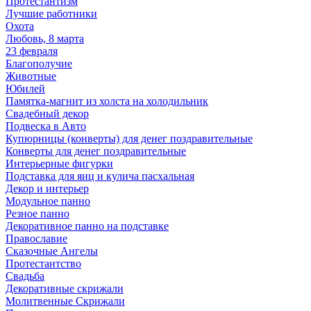
Протестантизм
Лучшие работники
Охота
Любовь, 8 марта
23 февраля
Благополучие
Животные
Юбилей
Памятка-магнит из холста на холодильник
Свадебный декор
Подвеска в Авто
Купюрницы (конверты) для денег поздравительные
Конверты для денег поздравительные
Интерьерные фигурки
Подставка для яиц и кулича пасхальная
Декор и интерьер
Модульное панно
Резное панно
Декоративное панно на подставке
Православие
Сказочные Ангелы
Протестантство
Свадьба
Декоративные скрижали
Молитвенные Скрижали