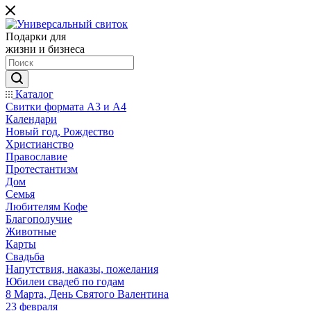
Подарки для
жизни и бизнеса
Каталог
Свитки формата А3 и А4
Календари
Новый год, Рождество
Христианство
Православие
Протестантизм
Дом
Семья
Любителям Кофе
Благополучие
Животные
Карты
Свадьба
Напутствия, наказы, пожелания
Юбилеи свадеб по годам
8 Марта, День Святого Валентина
23 февраля