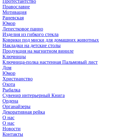
Протестантство
Православие
Мотивация
Раневская
Юмор
Лепестковое панно
Изделия из гибкого стекла
Коврики под миски для домашних животных
Накладки на детские столы
Продукция на магнитном виниле
Ключницы
Ключница-полка настенная Пальмовый лист
Дом
Юмор
Христианство
Охота
Рыбалка
Сувенир интерьерный Книга
Ордена
Органайзеры
Декоративная рейка
О нас
О нас
Новости
Контакты