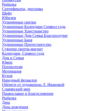
Рыбалка
Сертификаты, дипломы
Шефу
Юбилеи
Удлинённые свитки
Удлиненные Календари Символ года
Удлиненные Христианство
Удлиненные Дом Семья Благополучие
Удлиненные Баня
Удлиненные Протестантство
Сувенир свиток-магнит
Календари, Символ года
Дом и Семья
Юмор
Патриотизм
Мотивация
Кухня
Народный фольклор
Обереги от художницы Л. Ивановой
Славянский мир
Православие и Благословение
Рыбалка
Дача
День рождения