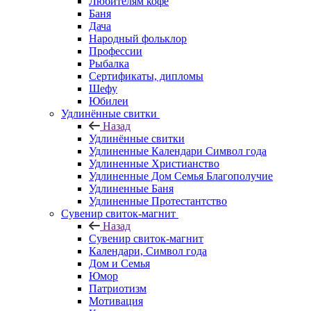
Любителям кофе
Баня
Дача
Народный фольклор
Профессии
Рыбалка
Сертификаты, дипломы
Шефу
Юбилеи
Удлинённые свитки
Назад
Удлинённые свитки
Удлиненные Календари Символ года
Удлиненные Христианство
Удлиненные Дом Семья Благополучие
Удлиненные Баня
Удлиненные Протестантство
Сувенир свиток-магнит
Назад
Сувенир свиток-магнит
Календари, Символ года
Дом и Семья
Юмор
Патриотизм
Мотивация