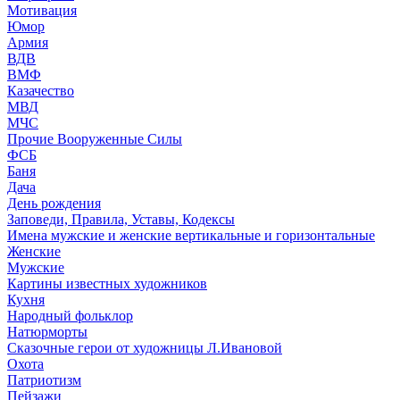
Мотивация
Юмор
Армия
ВДВ
ВМФ
Казачество
МВД
МЧС
Прочие Вооруженные Силы
ФСБ
Баня
Дача
День рождения
Заповеди, Правила, Уставы, Кодексы
Имена мужские и женские вертикальные и горизонтальные
Женские
Мужские
Картины известных художников
Кухня
Народный фольклор
Натюрморты
Сказочные герои от художницы Л.Ивановой
Охота
Патриотизм
Пейзажи