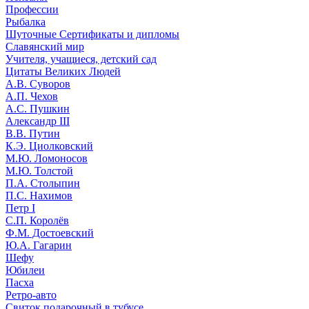
Профессии
Рыбалка
Шуточные Сертификаты и дипломы
Славянский мир
Учителя, учащиеся, детский сад
Цитаты Великих Людей
А.В. Суворов
А.П. Чехов
А.С. Пушкин
Александр III
В.В. Путин
К.Э. Циолковский
М.Ю. Ломоносов
М.Ю. Толстой
П.А. Столыпин
П.С. Нахимов
Петр I
С.П. Королёв
Ф.М. Достоевский
Ю.А. Гагарин
Шефу
Юбилеи
Пасха
Ретро-авто
Свиток подарочный в тубусе