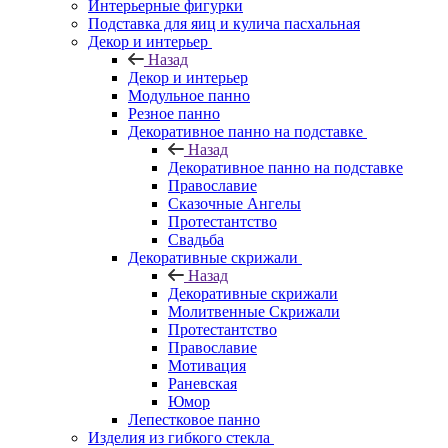
Интерьерные фигурки
Подставка для яиц и кулича пасхальная
Декор и интерьер
Назад
Декор и интерьер
Модульное панно
Резное панно
Декоративное панно на подставке
Назад
Декоративное панно на подставке
Православие
Сказочные Ангелы
Протестантство
Свадьба
Декоративные скрижали
Назад
Декоративные скрижали
Молитвенные Скрижали
Протестантство
Православие
Мотивация
Раневская
Юмор
Лепестковое панно
Изделия из гибкого стекла