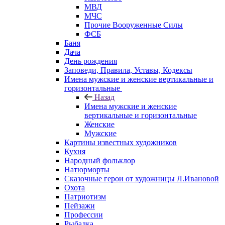
МВД
МЧС
Прочие Вооруженные Силы
ФСБ
Баня
Дача
День рождения
Заповеди, Правила, Уставы, Кодексы
Имена мужские и женские вертикальные и
горизонтальные
Назад
Имена мужские и женские
вертикальные и горизонтальные
Женские
Мужские
Картины известных художников
Кухня
Народный фольклор
Натюрморты
Сказочные герои от художницы Л.Ивановой
Охота
Патриотизм
Пейзажи
Профессии
Рыбалка