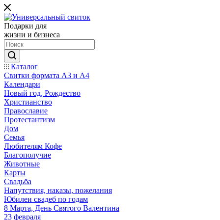
Подарки для
жизни и бизнеса
Каталог
Свитки формата А3 и А4
Календари
Новый год, Рождество
Христианство
Православие
Протестантизм
Дом
Семья
Любителям Кофе
Благополучие
Животные
Карты
Свадьба
Напутствия, наказы, пожелания
Юбилеи свадеб по годам
8 Марта, День Святого Валентина
23 февраля