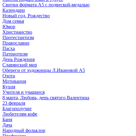
Свитки формата А5 с подвеской-медалью
Календари
Новый год, Рождество
Дом семья
Юмор
Христианство
Протестантизм
Православие
Пасха
Патриотизм
День Рождения
Славянский мир
Обереги от художницы Л.Ивановой А5
Охота
Мотивация
Кухня
Учителя и учащиеся
8 марта, Любовь, день святого Валентина
23 февраля
Благополучие
Любителям кофе
Баня
Дача
Народный фольклор
Профессии