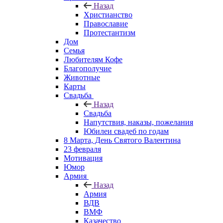
Назад
Христианство
Православие
Протестантизм
Дом
Семья
Любителям Кофе
Благополучие
Животные
Карты
Свадьба
Назад
Свадьба
Напутствия, наказы, пожелания
Юбилеи свадеб по годам
8 Марта, День Святого Валентина
23 февраля
Мотивация
Юмор
Армия
Назад
Армия
ВДВ
ВМФ
Казачество