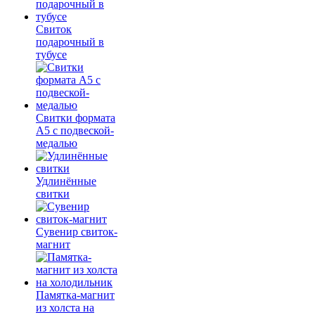
Свиток
подарочный в
тубусе
Свитки формата
А5 с подвеской-
медалью
Удлинённые
свитки
Сувенир свиток-
магнит
Памятка-магнит
из холста на