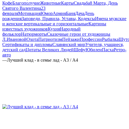
Кофе
Благополучие
Животные
Карты
Свадьба
8 Марта, День
Святого Валентина
23
февраля
Мотивация
Юмор
Армия
Баня
Дача
День
рождения
Заповеди, Правила, Уставы, Кодексы
Имена мужские
и женские вертикальные и горизонтальные
Картины
известных художников
Кухня
Народный
фольклор
Натюрморты
Сказочные герои от художницы
Л.Ивановой
Охота
Патриотизм
Пейзажи
Профессии
Рыбалка
Шут
Сертификаты и дипломы
Славянский мир
Учителя, учащиеся,
детский сад
Цитаты Великих Людей
Шефу
Юбилеи
Пасха
Ретро-
авто
—
Лучший клад - в семье лад - А3 / А4