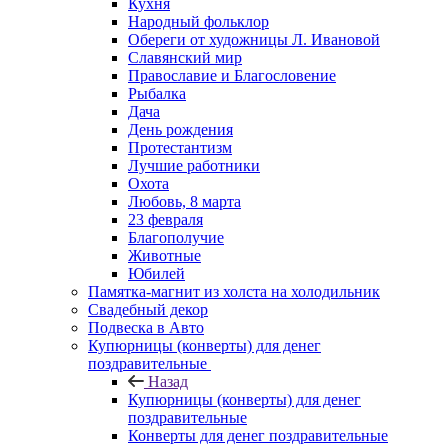
Кухня
Народный фольклор
Обереги от художницы Л. Ивановой
Славянский мир
Православие и Благословение
Рыбалка
Дача
День рождения
Протестантизм
Лучшие работники
Охота
Любовь, 8 марта
23 февраля
Благополучие
Животные
Юбилей
Памятка-магнит из холста на холодильник
Свадебный декор
Подвеска в Авто
Купюрницы (конверты) для денег
поздравительные
Назад
Купюрницы (конверты) для денег
поздравительные
Конверты для денег поздравительные