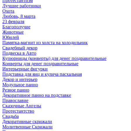
Протестантизм
Лучшие работники
Охота
Любовь, 8 марта
23 февраля
Благополучие
Животные
Юбилей
Памятка-магнит из холста на холодильник
Свадебный декор
Подвеска в Авто
Купюрницы (конверты) для денег поздравительные
Конверты для денег поздравительные
Интерьерные фигурки
Подставка для яиц и кулича пасхальная
Декор и интерьер
Модульное панно
Резное панно
Декоративное панно на подставке
Православие
Сказочные Ангелы
Протестантство
Свадьба
Декоративные скрижали
Молитвенные Скрижали