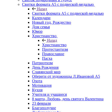
Свитки формата А5 с подвеской-медалью
Назад
Свитки формата А5 с подвеской-медалью
Календари
Новый год, Рождество
Дом семья
Юмор
Христианство
Назад
Христианство
Протестантизм
Православие
Пасха
Патриотизм
День Рождения
Славянский мир
Обереги от художницы Л.Ивановой А5
Охота
Мотивация
Кухня
Учителя и учащиеся
8 марта, Любовь, день святого Валентина
23 февраля
Благополучие