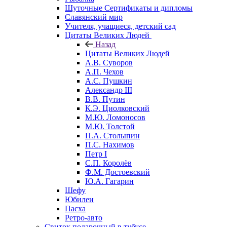
Шуточные Сертификаты и дипломы
Славянский мир
Учителя, учащиеся, детский сад
Цитаты Великих Людей
Назад
Цитаты Великих Людей
А.В. Суворов
А.П. Чехов
А.С. Пушкин
Александр III
В.В. Путин
К.Э. Циолковский
М.Ю. Ломоносов
М.Ю. Толстой
П.А. Столыпин
П.С. Нахимов
Петр I
С.П. Королёв
Ф.М. Достоевский
Ю.А. Гагарин
Шефу
Юбилеи
Пасха
Ретро-авто
Свиток подарочный в тубусе