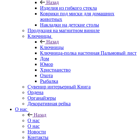
Назад
Изделия из гибкого стекла
Коврики под миски для домашних
животных
Накладки на детские столы
Продукция на магнитном виниле
Ключницы
Назад
Ключницы
Ключница-полка настенная Пальмовый лист
Дом
Юмор
Христианство
Охота
Рыбалка
Сувенир интерьерный Книга
Ордена
Органайзеры
Декоративная рейка
О нас
Назад
О нас
О нас
Новости
Контакты