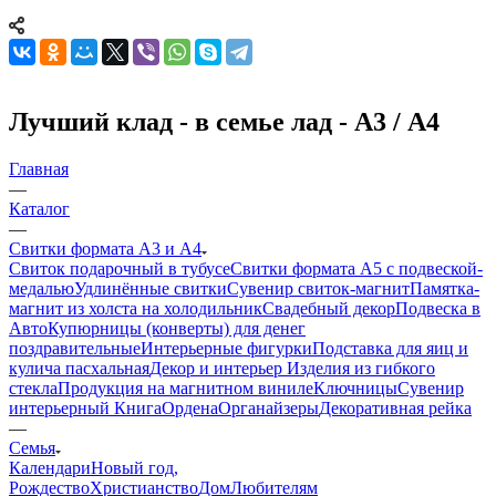
Лучший клад - в семье лад - А3 / А4
Главная
—
Каталог
—
Свитки формата А3 и А4
Свиток подарочный в тубусе
Свитки формата А5 с подвеской-
медалью
Удлинённые свитки
Сувенир свиток-магнит
Памятка-
магнит из холста на холодильник
Свадебный декор
Подвеска в
Авто
Купюрницы (конверты) для денег
поздравительные
Интерьерные фигурки
Подставка для яиц и
кулича пасхальная
Декор и интерьер
Изделия из гибкого
стекла
Продукция на магнитном виниле
Ключницы
Сувенир
интерьерный Книга
Ордена
Органайзеры
Декоративная рейка
—
Семья
Календари
Новый год,
Рождество
Христианство
Дом
Любителям