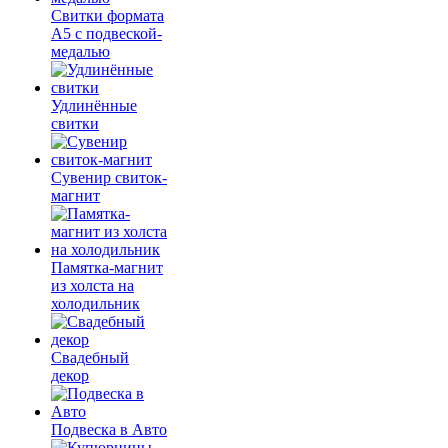
Свитки формата
А5 с подвеской-
медалью
Удлинённые
свитки
Сувенир свиток-
магнит
Памятка-магнит
из холста на
холодильник
Свадебный
декор
Подвеска в Авто